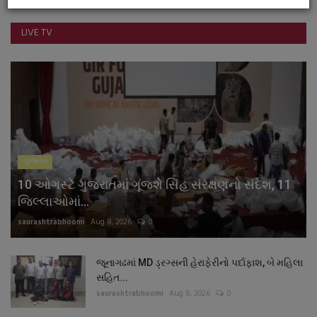
LIVE TV
ગુજરાત
10 ઓગસ્ટે ગુજરાતમાં ગૂંજશે સિંહ સંરક્ષણનો સંદેશ, 11
જિલ્લાઓમાં...
saurashtrabhoomi
Aug 8, 2026
0
જૂનાગઢમાં MD ડ્રગ્સની હેરાફેરીનો પર્દાફાશ, બે મહિલા
સહિત...
saurashtrabhoomi
Aug 8, 2026
0