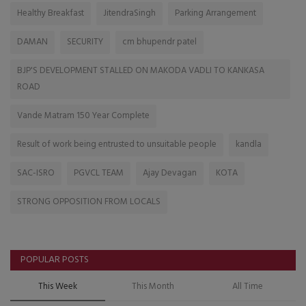
Healthy Breakfast
JitendraSingh
Parking Arrangement
DAMAN
SECURITY
cm bhupendr patel
BJP'S DEVELOPMENT STALLED ON MAKODA VADLI TO KANKASA
ROAD
Vande Matram 150 Year Complete
Result of work being entrusted to unsuitable people
kandla
SAC-ISRO
PGVCL TEAM
Ajay Devagan
KOTA
STRONG OPPOSITION FROM LOCALS
POPULAR POSTS
This Week
This Month
All Time