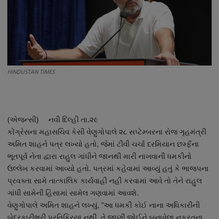
About Author
Contact
Dipotsav Special
HINDUSTAN TIMES
આંતરરાષ્ટ્રીય
રાષ્ટ્રીય
(એજન્સી) નવી દિલ્હી તા.૨૯
ગુજરાત
કોંગ્રેસના મહાસચિવ કેસી વેણુગોપાલે ૨૮ સપ્ટેમ્બરના રોજ ગૃહમંત્રી
અમિત શાહને પત્ર લખ્યો હતો, જેમાં ટીવી ચર્ચા દરમિયાન છમ્ફઁના
જુનાગઢ
ભૂતપૂર્વ નેતા દ્વારા રાહુલ ગાંધીને જાનથી મારી નાખવાની ધમકીનો
ઉલ્લેખ કરવામાં આવ્યો હતો. પત્રમાં કહેવામાં આવ્યું હતું કે ભાજપના
Support US
પ્રવક્તા સામે તાત્કાલિક કાર્યવાહી નહીં કરવામાં આવે તો તેને રાહુલ
ગાંધી સામેની હિંસામાં સામેલ ગણવામાં આવશે.
બજારના સમાચાર
વેણુગોપાલે અમિત શાહને લખ્યું, "આ ધમકી કોઈ નાના અધિકારીની
બેદરકારીભરી પ્રતિક્રિયા નથી. તે જાણી જોઈને બનાવેલા નફરતના