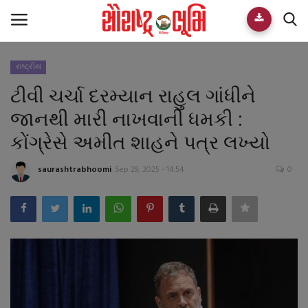
રાષ્ટ્રીય
Home
ટીવી ચર્ચા દરમ્યાન રાહુલ ગાંધીને
E-paper
જાનથી મારી નાખવાની ધમકી :
કોંગ્રેસે અમીત શાહને પત્ર લખ્યો
Videos
saurashtrabhoomi
Sep 29, 2025 - 14:54
0
Who We Are
Live TV
Team
Guest Author