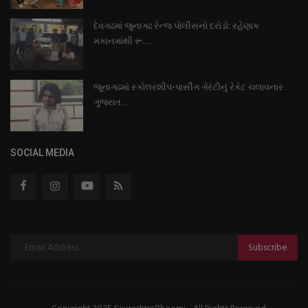
દેવગઢમાં જુનાગઢ રેન્જ પોલીસનો દરોડો: રહેણાક
મકાનમાંથી રૂ....
જૂનાગઢમાં સ્કોલરશીપ-પાસીંગ ગેરંટીનું રેકેટ ચલાવનાર
ગુજરાત...
SOCIAL MEDIA
Subscribe