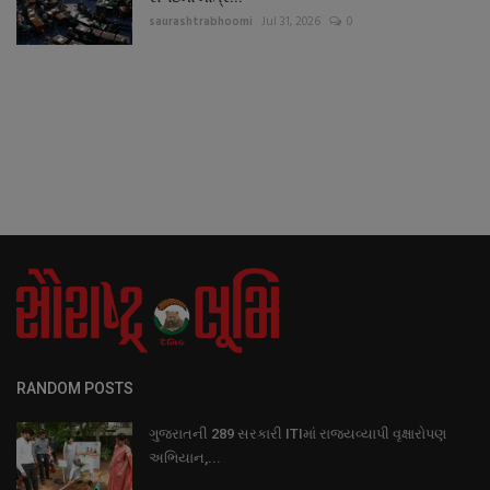
saurashtrabhoomi
Jul 31, 2026
0
RANDOM POSTS
ગુજરાતની 289 સરકારી ITIમાં રાજ્યવ્યાપી વૃક્ષારોપણ
અભિયાન,...