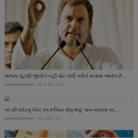
ભાજપ ચૂંટણી જીતીને નહીં વોટ ચોરી કરીને સત્તામાં આવેલ છે...
saurashtrabhoomi
Sep 23, 2025
0
૧૦ સીગારેટનું પેકેટ પપ રૂપિયા મોંઘુ થયું પાન-મસાલા પર...
saurashtrabhoomi
Feb 2, 2026
0