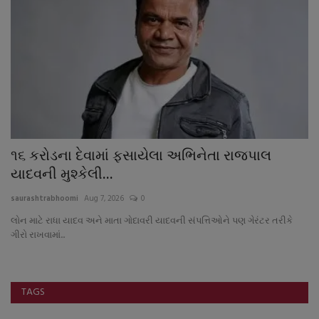
૧૬ કરોડના દેવામાં ફસાયેલા અભિનેતા રાજપાલ
મ
યાદવની મુશ્કેલી...
ફ
saurashtrabhoomi
Aug 7, 2026
0
sa
લોન માટે રાધા યાદવ અને માતા ગોદાવરી યાદવની સંપત્તિઓને પણ ગેરંટર તરીકે
ગીરો રાખવામાં...
TAGS