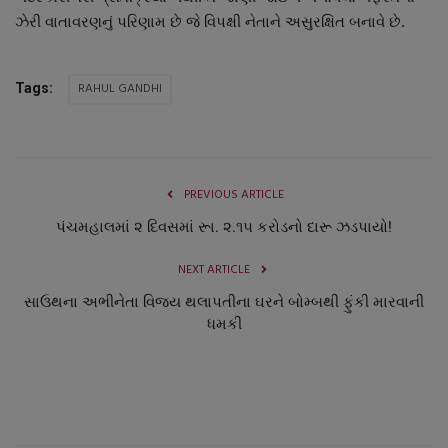
નાણાંકીય સમાચાર
ઝેરી વાતાવરણનું પરિણામ છે જે વિપક્ષી નેતાને અસુરક્ષિત બનાવે છે.
સ્થાનિક સમાચાર
RAHUL GANDHI
Tags:
સ્પોર્ટ્સ
રાશિફળ
PREVIOUS ARTICLE
ગુનાખોરી
પંચમહાલમાં ૨ દિવસમાં રૂા. ૨.૧૫ કરોડનો દારૂ ઝડપાયો!
NEXT ARTICLE
બોલિવૂડ
સાઉથના અભીનેતા વિજય થલાપતીના ઘરને બોમ્બથી ફુંકી મારવાની
ધમકી
સ્વાસ્થ્ય