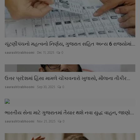
ચૂંટણીપંચનો મહત્વનો નિર્ણય, ગુજરાત સહિત અન્ય 6 રાજ્યોમાં...
saurashtrabhoomi
Dec 11, 2025
0
ઉત્તર પ્રદેશમાં હિંસા મામલે ચોંકાવનારો ખુલાસો, મૌલાના તૌકીર...
saurashtrabhoomi
Sep 30, 2025
0
ભારતીય સેના માટે ગુજરાતમાં તૈયાર થશે નવા યુદ્ધ વાહન, જાણો...
saurashtrabhoomi
Nov 21, 2025
0