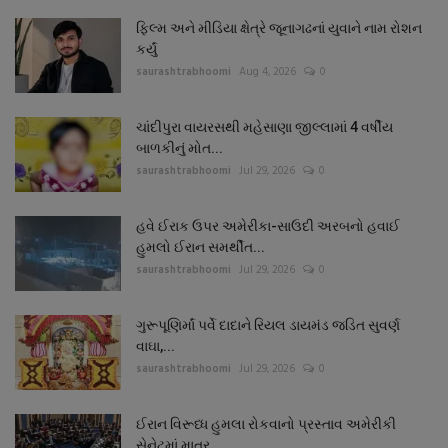
ફિલ્મ અને મીડિયા ક્ષેત્રે જૂનાગઢનાં યુવાને નામ રોશન
કર્યું
saurashtrabhoomi
Aug 4, 2026
0
ચાંદીપુરા વાયરસથી મહેસાણા જીલ્લામાં 4 વર્ષીય
બાળકીનું મોત...
saurashtrabhoomi
Jul 29, 2026
0
હવે ઈરાક ઉપર અમેરીકા-સાઉદી અરબનો હવાઈ
હુમલો ઈરાન સમર્થીત...
saurashtrabhoomi
Jul 29, 2026
0
ગુરૂપૂણિર્માં પર્વે દાદાને રિયલ ડાયમંડ જડિત સુવર્ણ
વાઘા,...
saurashtrabhoomi
Jul 29, 2026
0
ઈરાન વિરૂધ્ધ હુમલા રોકવાનો પ્રસ્તાવ અમેરીકી
સેનેટમાં માત્ર...