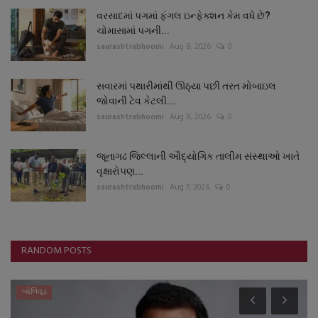
વરસાદમાં પગમાં ફંગલ ઇન્ફેક્શન કેમ વધે છે?
ચોમાસામાં પગની...
saurashtrabhoomi
Aug 8, 2026
0
સવારમાં પથારીમાંથી ઊઠ્યા પછી તરત મોબાઇલ
જોવાની ટેવ કેટલી...
saurashtrabhoomi
Aug 8, 2026
0
જૂનાગઢ જિલ્લાની ઔદ્યોગિક તાલીમ સંસ્થાઓ ખાતે
વૃક્ષારોપણ...
saurashtrabhoomi
Aug 7, 2026
0
RANDOM POSTS
બોલિવૂડ