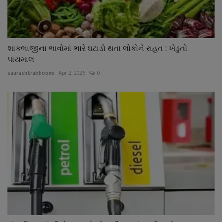
શાકભાજીના ભાવોમાં ભારે ઘટાડો થતા લોકોને રાહત : ખેડુતો
પાયમાલ
saurashtrabhoomi
Apr 2, 2026
0