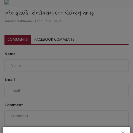
બ્લેક ફ્રાઈડે : સેન્સેકસમાં ૯૦૦ પોઈન્ટનું ગાબડુ
saurashtrabhoomi
Feb 13, 2026
0
COMMENTS
FACEBOOK COMMENTS
Name
Email
Comment