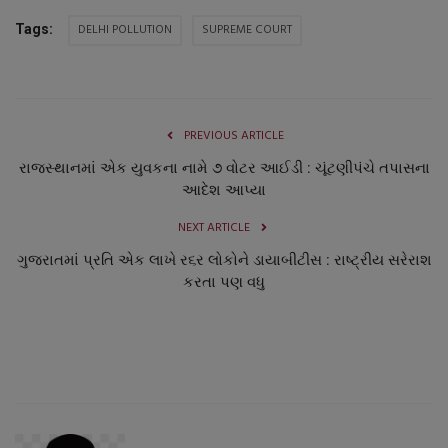
નાણાંકીય સમાચાર
DELHI POLLUTION
SUPREME COURT
Tags:
સ્થાનિક સમાચાર
સ્પોર્ટ્સ
PREVIOUS ARTICLE
રાજસ્થાનમાં એક યુવકના નામે ૭ વોટર આઈડી : ચૂંટણીપંચે તપાસના
રાશિફળ
આદેશ આપ્યા
ગુનાખોરી
NEXT ARTICLE
ગુજરાતમાં પ્રતિ એક લાખે ર૬ર લોકોને ડાયાબીટીસ : રાષ્ટ્રીય સરેરાશ
બોલિવૂડ
કરતા પણ વધુ
સ્વાસ્થ્ય