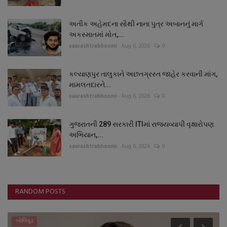
અતીક અહેમદના સૌથી નાના પુત્ર અબાનનું માર્ગ
અકસ્માતમાં મોત,...
saurashtrabhoomi
Aug 6, 2026
0
કલ્યાણપુર તાલુકાને અછતગ્રસ્ત જાહેર કરવાની માંગ,
મામલતદારને...
saurashtrabhoomi
Aug 6, 2026
0
ગુજરાતની 289 સરકારી ITIમાં રાજ્યવ્યાપી વૃક્ષારોપણ
અભિયાન,...
saurashtrabhoomi
Aug 6, 2026
0
RANDOM POSTS
બોલિવૂડ