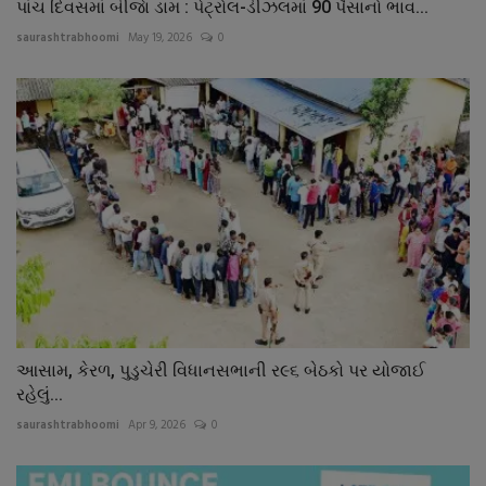
પાંચ દિવસમાં બીજાે ડામ : પેટ્રોલ-ડીઝલમાં 90 પૈસાનો ભાવ...
saurashtrabhoomi
May 19, 2026
0
આસામ, કેરળ, પુડુચેરી વિધાનસભાની ર૯૬ બેઠકો પર યોજાઈ
રહેલું...
saurashtrabhoomi
Apr 9, 2026
0