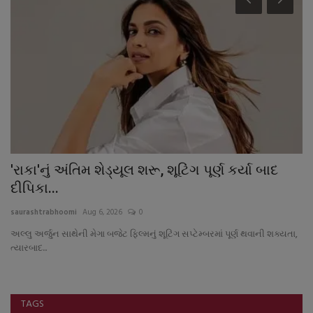
'રાકા'નું અંતિમ શેડ્યૂલ શરૂ, શૂટિંગ પૂર્ણ કર્યા બાદ
ઉ
દીપિકા...
ગુ
saurashtrabhoomi
Aug 6, 2026
0
sa
અલ્લુ અર્જુન સાથેની મેગા બજેટ ફિલ્મનું શૂટિંગ સપ્ટેમ્બરમાં પૂર્ણ થવાની શક્યતા,
પ્
ત્યારબાદ...
TAGS