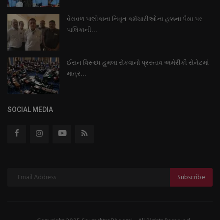
વેરાવળ પાલીકાના નિવૃત કર્મચારીઓના હક્કના પૈસા પર
પાલિકાની...
ઈરાન વિરૂધ્ધ હુમલા રોકવાનો પ્રસ્તાવ અમેરીકી સેનેટમાં
માત્ર...
SOCIAL MEDIA
Subscribe