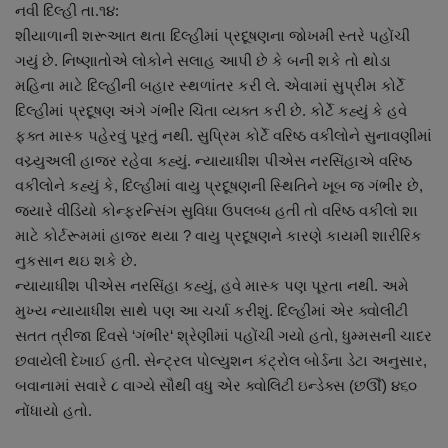
About Author
નવી દિલ્હી તા.૧૪:
શીયાળાની શરૂઆત થતા દિલ્હીમાં પ્રદૂષણના જોખમી સ્તરે પહોંચી
ગયું છે. નિષ્ણાતોએ લોકોને સલાહ આપી છે કે બની શકે તો થોડા
Contact
મહિના માટે દિલ્હીની બહાર સ્થળાંતર કરી લે. એવામાં સુપ્રીમ કોર્ટે
દિલ્હીમાં પ્રદૂષણ અંગે ગંભીર ચિંતા વ્યક્ત કરી છે. કોર્ટે કહ્યું કે હવે
Dipotsav Special
ફક્ત માસ્ક પહેરવું પૂરતું નથી. સુપ્રિમ કોર્ટે વરિષ્ઠ વકીલોને સુનાવણીમાં
વચ્ર્યુઅલી હાજર રહેવા કહ્યું. ન્યાયાધીશ પીએસ નરસિંહાએ વરિષ્ઠ
આંતરરાષ્ટ્રીય
વકીલોને કહ્યું કે, દિલ્હીમાં વાયુ પ્રદૂષણની સ્થિતિને ખૂબ જ ગંભીર છે,
જ્યારે વીડિયો કોન્ફરન્સિંગ સુવિધા ઉપલબ્ધ હતી તો વરિષ્ઠ વકીલો શા
રાષ્ટ્રીય
માટે કોર્ટરૂમમાં હાજર થયા ? વાયુ પ્રદૂષણને કારણે કાયમી શારીરિક
નુકસાન થઇ શકે છે.
ગુજરાત
ન્યાયાધીશ પીએસ નરસિંહા કહ્યું, હવે માસ્ક પણ પૂરતા નથી. અમે
મુખ્ય ન્યાયાધીશ સાથે પણ આ ચર્ચા કરીશું. દિલ્હીમાં એર ક્વોલીટી
જુનાગઢ
સતત ત્રીજા દિવસે ‘ગંભીર‘ શ્રેણીમાં પહોંચી ગયો હતો, ધુમ્મસની ચાદર
છવાયેલી દેખાઈ હતી. સેન્ટ્રલ પોલ્યુશન કંટ્રોલ બોર્ડના ડેટા અનુસાર,
Support US
બવાનામાં સવારે ૮ વાગ્યે સૌથી વધુ એર ક્વોલિટી ઇન્ડેક્સ (છઊૈં) ૪૬૦
નોંધાયો હતો.
બજારના સમાચાર