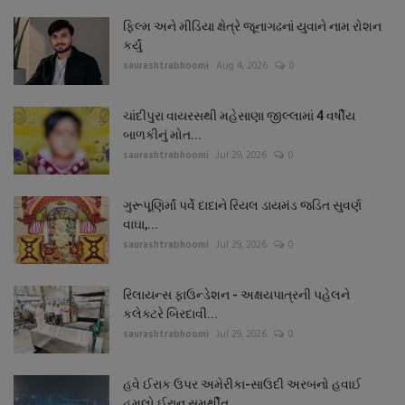
ફિલ્મ અને મીડિયા ક્ષેત્રે જૂનાગઢનાં યુવાને નામ રોશન
કર્યું
saurashtrabhoomi
Aug 4, 2026
0
ચાંદીપુરા વાયરસથી મહેસાણા જીલ્લામાં 4 વર્ષીય
બાળકીનું મોત...
saurashtrabhoomi
Jul 29, 2026
0
ગુરૂપૂણિર્માં પર્વે દાદાને રિયલ ડાયમંડ જડિત સુવર્ણ
વાઘા,...
saurashtrabhoomi
Jul 29, 2026
0
રિલાયન્સ ફાઉન્ડેશન - અક્ષયપાત્રની પહેલને
કલેક્ટરે બિરદાવી...
saurashtrabhoomi
Jul 29, 2026
0
હવે ઈરાક ઉપર અમેરીકા-સાઉદી અરબનો હવાઈ
હુમલો ઈરાન સમર્થીત...