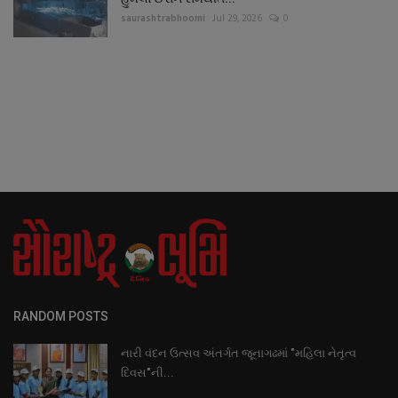
saurashtrabhoomi
Jul 29, 2026
0
RANDOM POSTS
નારી વંદન ઉત્સવ અંતર્ગત જૂનાગઢમાં "મહિલા નેતૃત્વ
દિવસ"ની...