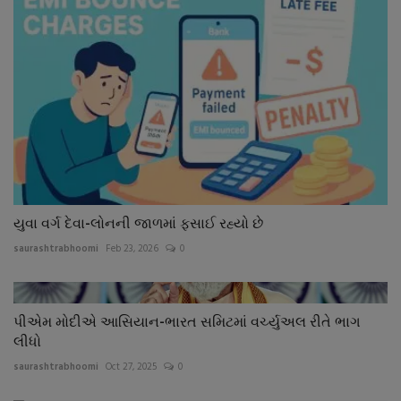
યુવા વર્ગ દેવા-લોનની જાળમાં ફસાઈ રહ્યો છે
saurashtrabhoomi
Feb 23, 2026
0
પીએમ મોદીએ આસિયાન-ભારત સમિટમાં વર્ચ્યુઅલ રીતે ભાગ
લીધો
saurashtrabhoomi
Oct 27, 2025
0