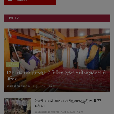
LIVE TV
ગુજરાત
12મા નેશનલ હેન્ડલૂમ ડે નિમિત્તે ગુજરાતની વણાટકળાને
વૈશ્વિક...
saurashtrabhoomi
Aug 6, 2026
0
ઉંબરી-વાવડી-મોરાસા માર્ગનું ખાતમુહૂર્ત, રૂ. 5.77
કરોડના...
saurashtrabhoomi
Aug 6, 2026
0