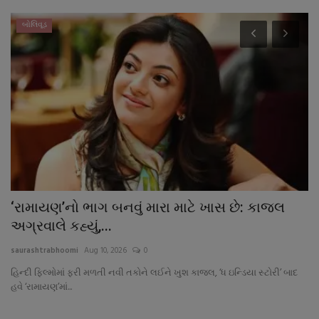
બોલિવૂડ
‘રામાયણ’નો ભાગ બનવું મારા માટે ખાસ છે: કાજલ
મ
અગ્રવાલે કહ્યું,...
અ
saurashtrabhoomi
Aug 10, 2026
0
sa
હિન્દી ફિલ્મોમાં ફરી મળતી નવી તકોને લઈને ખુશ કાજલ, ‘ધ ઇન્ડિયા સ્ટોરી’ બાદ
હવે ‘રામાયણ’માં...