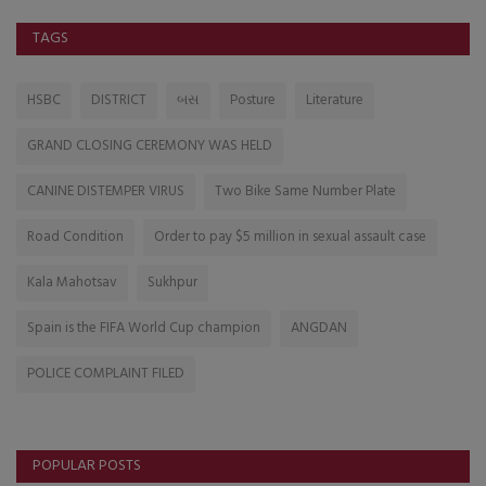
TAGS
HSBC
DISTRICT
બસ
Posture
Literature
GRAND CLOSING CEREMONY WAS HELD
CANINE DISTEMPER VIRUS
Two Bike Same Number Plate
Road Condition
Order to pay $5 million in sexual assault case
Kala Mahotsav
Sukhpur
Spain is the FIFA World Cup champion
ANGDAN
POLICE COMPLAINT FILED
POPULAR POSTS