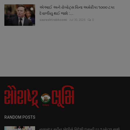
એઆઈ અને રોબોટ્સ વિના અમેરીકા ૧૦૦૦ ટકા
દેવાળીયુ થઈ જશે :...
saurashtrabhoomi
Jul 30, 2026
0
RANDOM POSTS
નવાબંદર મરીન પોલીસે વિદેશી દારૂની ૬૬૭ બોટલ સાથે