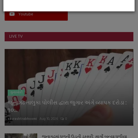
Youtube
LIVE TV
ગુનાખોરી
જૂનાગઢ તાલુકા પોલીસ દ્વારા જુગાર અંગે વ્યાપક દરોડા :
૧૦...
saurashtrabhoomi
Aug 10, 2026
0
જૂનાગઢમાં ધુળની ઉડતી ડમ્મરી: માર્ગો બન્યા ધુળીયા