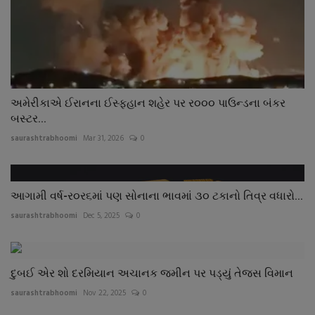
અમેરીકાએ ઈરાનના ઈસ્ફહાન શહેર પર ર૦૦૦ પાઉન્ડના બંકર
બસ્ટર...
saurashtrabhoomi
Mar 31, 2026
0
આગામી વર્ષ-ર૦ર૬માં પણ સોનાના ભાવમાં ૩૦ ટકાનો તિવ્ર વધારો...
saurashtrabhoomi
Dec 5, 2025
0
દુબઈ એર શો દરમિયાન અચાનક જમીન પર પડ્યું તેજસ વિમાન
saurashtrabhoomi
Nov 22, 2025
0