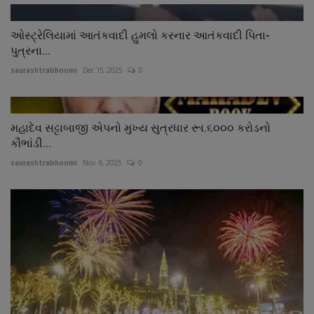
ઓસ્ટ્રેલિયામાં આતંકવાદી હુમલો કરનાર આતંકવાદી પિતા-
પુત્રના...
saurashtrabhoomi
Dec 15, 2025
0
મહાદેવ સટ્ટાબાજી એપનો મુખ્ય સુત્રધાર રૂા.૬૦૦૦ કરોડનો
કૌભાંડી...
saurashtrabhoomi
Nov 6, 2025
0