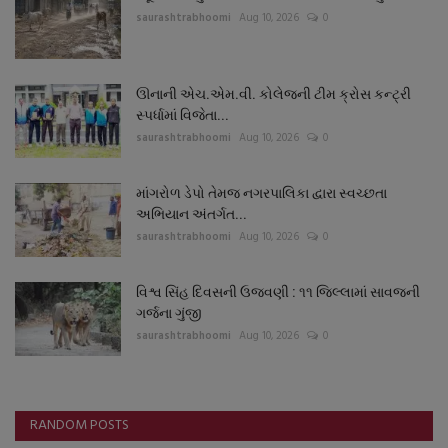
saurashtrabhoomi
Aug 10, 2026
0
ઊનાની એચ.એમ.વી. કોલેજની ટીમ ક્રોસ કન્ટ્રી
સ્પર્ધામાં વિજેતા...
saurashtrabhoomi
Aug 10, 2026
0
માંગરોળ ડેપો તેમજ નગરપાલિકા દ્વારા સ્વચ્છતા
અભિયાન અંતર્ગત...
saurashtrabhoomi
Aug 10, 2026
0
વિશ્વ સિંહ દિવસની ઉજવણી : ૧૧ જિલ્લામાં સાવજની
ગર્જના ગુંજી
saurashtrabhoomi
Aug 10, 2026
0
RANDOM POSTS