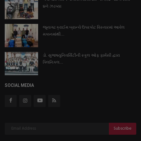
૪ને ઝડપ્યા
જૂનાગઢ ક્રાઈમ બ્રાન્ચે ઉપરકોટ વિસ્તારમાં આવેલ
મકાનમાંથી...
ડો. સુભાષયુનિવર્સિટીની સ્કૂલ ઓફ ફાર્મસી દ્વારા
ક્લિનિકલ...
SOCIAL MEDIA
Subscribe