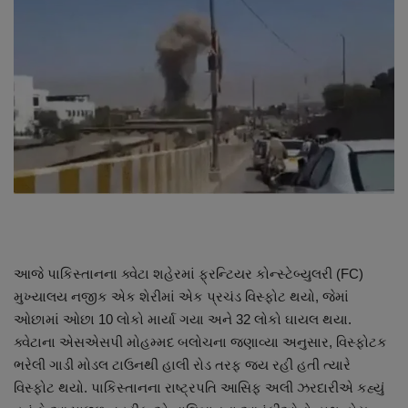
About Author
Contact
Dipotsav Special
આંતરરાષ્ટ્રીય
રાષ્ટ્રીય
ગુજરાત
આજે પાકિસ્તાનના ક્વેટા શહેરમાં ફ્રન્ટિયર કોન્સ્ટેબ્યુલરી (FC)
જુનાગઢ
મુખ્યાલય નજીક એક શેરીમાં એક પ્રચંડ વિસ્ફોટ થયો, જેમાં
ઓછામાં ઓછા 10 લોકો માર્યા ગયા અને 32 લોકો ઘાયલ થયા.
Support US
ક્વેટાના એસએસપી મોહમ્મદ બલોચના જણાવ્યા અનુસાર, વિસ્ફોટક
ભરેલી ગાડી મોડલ ટાઉનથી હાલી રોડ તરફ જય રહી હતી ત્યારે
બજારના સમાચાર
વિસ્ફોટ થયો. પાકિસ્તાનના રાષ્ટ્રપતિ આસિફ અલી ઝરદારીએ કહ્યું