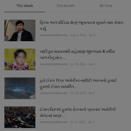
This Week
This Month
All Time
ફિલ્મ અને મીડિયા ક્ષેત્રે જૂનાગઢનાં યુવાને નામ રોશન
કર્યું
saurashtrabhoomi
Aug 4, 2026
0
ચાંદીપુરા વાયરસથી મહેસાણા જીલ્લામાં 4 વર્ષીય
બાળકીનું મોત...
saurashtrabhoomi
Jul 29, 2026
0
હવે ઈરાક ઉપર અમેરીકા-સાઉદી અરબનો હવાઈ
હુમલો ઈરાન સમર્થીત...
saurashtrabhoomi
Jul 29, 2026
0
ઈરાન વિરૂધ્ધ હુમલા રોકવાનો પ્રસ્તાવ અમેરીકી
સેનેટમાં માત્ર...
saurashtrabhoomi
Jul 31, 2026
0