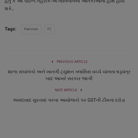
હતું કે આ પાછળ તહરીક-એ-તાલિબાનના આતંકીઓનો હાથ હોય
નાણાંકીય સમાચાર
શકે..
સ્થાનિક સમાચાર
Pakistan
FC
Tags:
સ્પોર્ટ્સ
રાશિફળ
PREVIOUS ARTICLE
ગુનાખોરી
શાળા સંચાલકો અને ખાનગી ટ્યુશન ક્લાસિસ વચ્ચે ચાલતા ષડ્યંત્ર
બાદ આખરે સરકાર જાગી
બોલિવૂડ
NEXT ARTICLE
અમદાવાદ સુરતમાં ગરબા આયોજકો પર GSTની ટીમના દરોડા
સ્વાસ્થ્ય