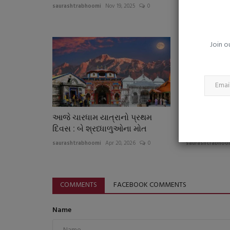
વૈભવ સૂર્યવંશી તેની વિસ્ફોટક બેટિંગ
saurashtrabhoomi
Nov 19, 2025
0
saurashtrabhoo
અવારનવાર ચર્ચામાં
saurashtrabhoomi
Dec 9, 2025
0
Join o
ભારતીય સ્પોટ્સ ખેલાડી તરીકે વિરાટ કોહલીથી લઈને રોહ
બધા ખેલાડીઓને પાછળ...
આજે ચારધામ યાત્રાનો પ્રથમ
વ્યાજદર હજી
દિવસ : બે શ્રધ્ધાળુઓના મોત
થશે : રીઝર્વ બ
saurashtrabhoomi
Apr 20, 2026
0
saurashtrabhoo
COMMENTS
FACEBOOK COMMENTS
Name