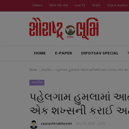
Videos
Who We Are
Live TV
Team
Guest Author
HOME
E-PAPER
DIPOTSAV SPECIAL
Home
રાષ્ટ્રીય
પહેલગામ હુમલામાં આતંકવાદીઓને મદદ કરનાર એક શખ
રાષ્ટ્રીય
પહેલગામ હુમલામાં આ
એક શખ્સની કરાઈ અ
saurashtrabhoomi
Sep 24, 2025 - 21:02