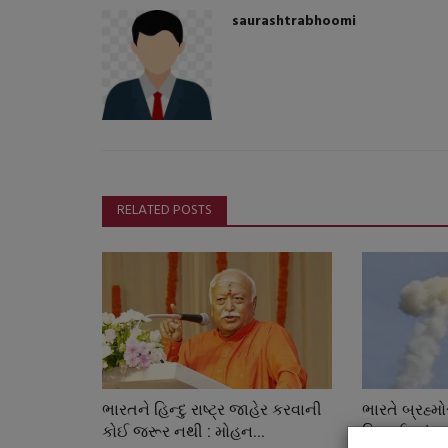
saurashtrabhoomi
RELATED POSTS
સ્પોર્ટ્સ
ભારતને હિન્દુ રાષ્ટ્ર જાહેર કરવાની
ભારતે બ્રહ્
કોઈ જરૂર નથી : મોહન...
મિસાઈલનું સફ