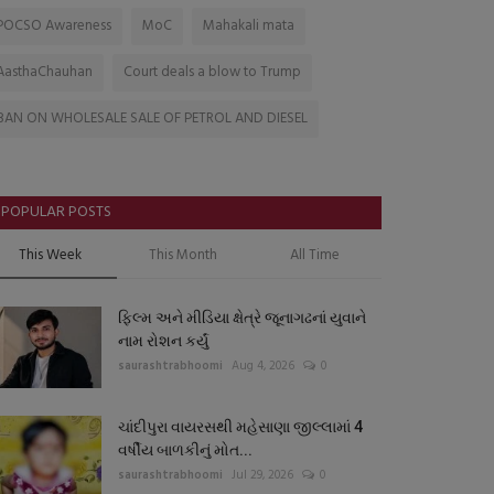
POCSO Awareness
MoC
Mahakali mata
AasthaChauhan
Court deals a blow to Trump
BAN ON WHOLESALE SALE OF PETROL AND DIESEL
POPULAR POSTS
This Week
This Month
All Time
ફિલ્મ અને મીડિયા ક્ષેત્રે જૂનાગઢનાં યુવાને
નામ રોશન કર્યું
saurashtrabhoomi
Aug 4, 2026
0
ચાંદીપુરા વાયરસથી મહેસાણા જીલ્લામાં 4
વર્ષીય બાળકીનું મોત...
saurashtrabhoomi
Jul 29, 2026
0