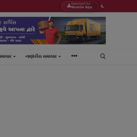
Download Our
Mobile App
સમાચાર
નાણાંકીય સમાચાર