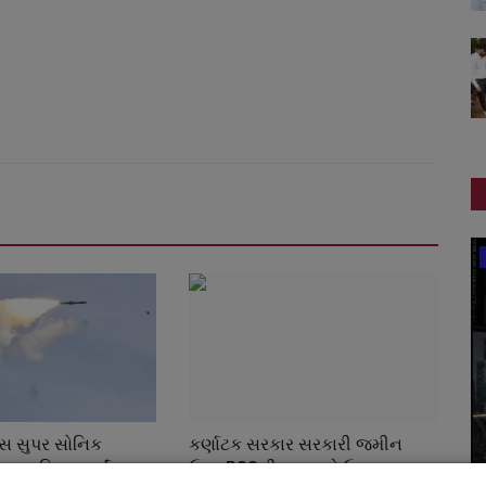
રાષ્ટ્રીય
મોસ સુપર સોનિક
કર્ણાટક સરકાર સરકારી જમીન
ળ પરિક્ષણ કર્યું
ઉપર RSSની શાખાઓ ઉપર