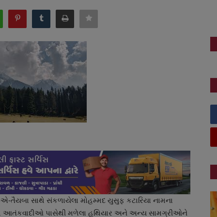
-તૈયબા સાથે સંકળાયેલા મોહમ્મદ યુસુફ કટારિયા નામના
ેલા આતંકવાદીઓ પાસેથી મળેલા હથિયાર અને અન્ય સામગ્રીઓને