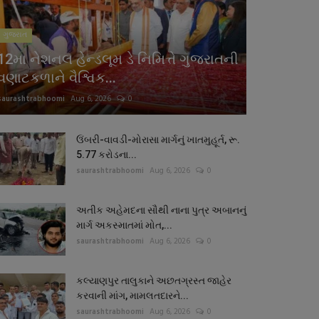
ગુજરાત
12મા નેશનલ હેન્ડલૂમ ડે નિમિત્તે ગુજરાતની
વણાટકળાને વૈશ્વિક...
saurashtrabhoomi
Aug 6, 2026
0
ઉંબરી-વાવડી-મોરાસા માર્ગનું ખાતમુહૂર્ત, રૂ.
5.77 કરોડના...
saurashtrabhoomi
Aug 6, 2026
0
અતીક અહેમદના સૌથી નાના પુત્ર અબાનનું
માર્ગ અકસ્માતમાં મોત,...
saurashtrabhoomi
Aug 6, 2026
0
કલ્યાણપુર તાલુકાને અછતગ્રસ્ત જાહેર
કરવાની માંગ, મામલતદારને...
saurashtrabhoomi
Aug 6, 2026
0