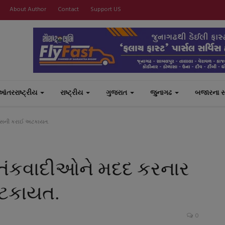
About Author
Contact
Support US
આંતરરાષ્ટ્રીય
રાષ્ટ્રીય
ગુજરાત
જુનાગઢ
બજારના 
્સની કરાઈ અટકાયત.
તંકવાદીઓને મદદ કરનાર
ટકાયત.
0