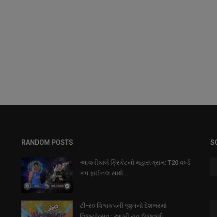
RANDOM POSTS
S
આવતીકાલે ક્રિકેટનો મહાસંગ્રામ: T20 વર્લ્ડ
કપ ફાઈનલ સાથે...
ટી-ર૦ વિશ્વકપની જીતનો દેશભરમાં
વિજયોત્સવ : આખી રાત ઉજવણી