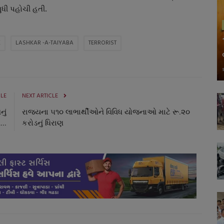
ુધી પહોચી હતી.
K
LASHKAR -A-TAIYABA
TERRORIST
CLE
NEXT ARTICLE
નું
રાજ્યના ૫૧૦ લાભાર્થીઓને વિવિધ યોજનાઓ માટે રૂ.૨૦
..
કરોડનું ધિરાણ