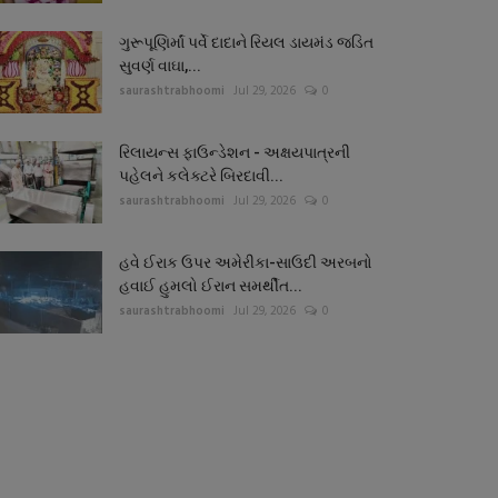
ગુરૂપૂણિર્માં પર્વે દાદાને રિયલ ડાયમંડ જડિત
સુવર્ણ વાઘા,...
saurashtrabhoomi
Jul 29, 2026
0
રિલાયન્સ ફાઉન્ડેશન - અક્ષયપાત્રની
પહેલને કલેક્ટરે બિરદાવી...
saurashtrabhoomi
Jul 29, 2026
0
હવે ઈરાક ઉપર અમેરીકા-સાઉદી અરબનો
હવાઈ હુમલો ઈરાન સમર્થીત...
saurashtrabhoomi
Jul 29, 2026
0