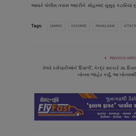
આધારે પોલીસ તપાસ આદરીને મોહમ્મદ યુસુફ કટારિયા સ
JAMMU
KASHMIR
PAHALGAM
ATTAC
Tags:
PREVIOUS ARTI
રેલવે કર્મચારીઓને ‘દિવાળી’, કેન્દ્ર સરકારે ૭૮ દિવસ
બોનસ જાહેર કર્યું, આ બોનસથી.