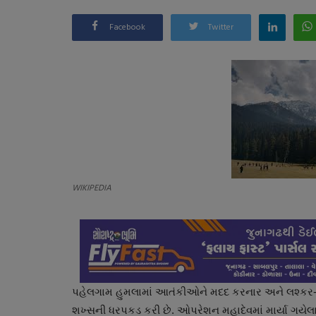
Facebook
Twitter
WIKIPEDIA
પહેલગામ હુમલામાં આતંકીઓને મદદ કરનાર અને લશ્કર-એ
શખ્સની ધરપકડ કરી છે. ઓપરેશન મહાદેવમાં માર્યા ગય