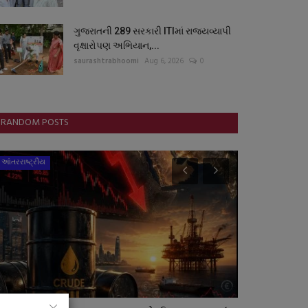
ગુજરાતની 289 સરકારી ITIમાં રાજ્યવ્યાપી
વૃક્ષારોપણ અભિયાન,...
saurashtrabhoomi
Aug 6, 2026
0
RANDOM POSTS
આંતરરાષ્ટ્રીય
સ્પોર્ટ્સ