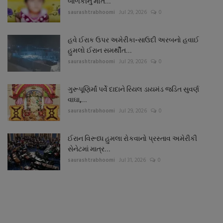
બાળકીનું મોત...
saurashtrabhoomi
Jul 29, 2026
0
હવે ઈરાક ઉપર અમેરીકા-સાઉદી અરબનો હવાઈ
હુમલો ઈરાન સમર્થીત...
saurashtrabhoomi
Jul 29, 2026
0
ગુરૂપૂણિર્માં પર્વે દાદાને રિયલ ડાયમંડ જડિત સુવર્ણ
વાઘા,...
saurashtrabhoomi
Jul 29, 2026
0
ઈરાન વિરૂધ્ધ હુમલા રોકવાનો પ્રસ્તાવ અમેરીકી
સેનેટમાં માત્ર...
saurashtrabhoomi
Jul 31, 2026
0