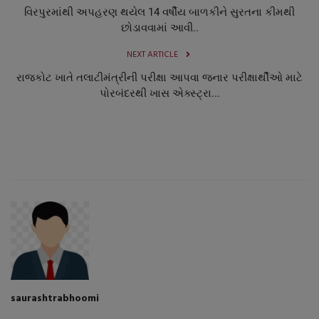
વિરપુરમાંથી અપહરણ થયેલ 14 વર્ષીય બાળકીને સુરતના કીમથી
છોડાવવામાં આવી..
NEXT ARTICLE
રાજકોટ ખાતે તલાટીમંત્રીની પરીક્ષા આપવા જનાર પરીક્ષાર્થીઓ માટે
પોરબંદરથી ખાસ એક્સ્ટ્રા...
saurashtrabhoomi