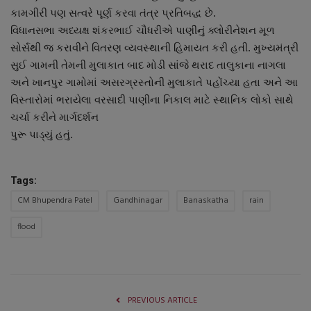
કામગીરી પણ સત્વરે પૂર્ણ કરવા તંત્ર પ્રતિબદ્ધ છે.
વિધાનસભા અધ્યક્ષ શંકરભાઈ ચૌધરીએ પાણીનું ક્લોરીનેશન મૂળ
સોર્સથી જ કરાવીને વિતરણ વ્યવસ્થાની હિમાયત કરી હતી. મુખ્યમંત્રી
સુઈ ગામની તેમની મુલાકાત બાદ મોડી સાંજે થરાદ તાલુકાના નાગલા
અને ખાનપુર ગામોમાં અસરગ્રસ્તોની મુલાકાતે પહોંચ્યા હતા અને આ
વિસ્તારોમાં ભરાયેલા વરસાદી પાણીના નિકાલ માટે સ્થાનિક લોકો સાથે
ચર્ચા કરીને માર્ગદર્શન
પુરૂ પાડ્યું હતું.
Tags:
CM Bhupendra Patel
Gandhinagar
Banaskatha
rain
flood
PREVIOUS ARTICLE