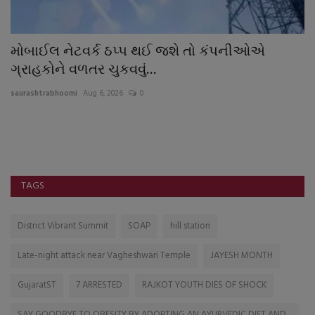
મોબાઈલ નેટવર્ક ઠપ્પ થઈ જશે તો કંપનીઓએ
ઘ
ગ્રાહકોને વળતર ચુકવવું...
સ
saurashtrabhoomi
Aug 6, 2026
0
sa
મા
મન
TAGS
District Vibrant Summit
SOAP
hill station
Late-night attack near Vagheshwari Temple
JAYESH MONTH
GujaratST
7 ARRESTED
RAJKOT YOUTH DIES OF SHOCK
SAY GOODBYE TO OBESITY BY ADOPTING AN AYURVEDIC DIET AND