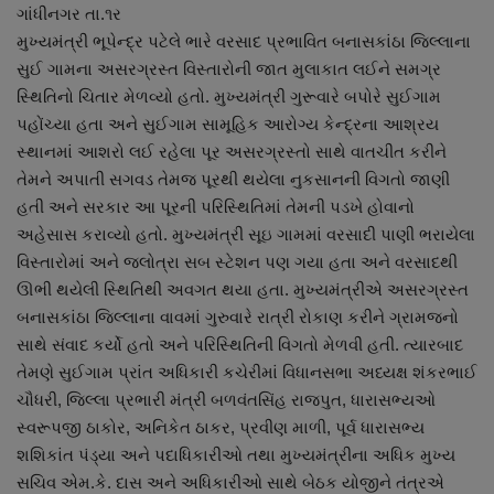
ગાંધીનગર તા.૧ર
નાણાંકીય સમાચાર
મુખ્યમંત્રી ભૂપેન્દ્ર પટેલે ભારે વરસાદ પ્રભાવિત બનાસકાંઠા જિલ્લાના
સુઈ ગામના અસરગ્રસ્ત વિસ્તારોની જાત મુલાકાત લઈને સમગ્ર
સ્થાનિક સમાચાર
સ્થિતિનો ચિતાર મેળવ્યો હતો. મુખ્યમંત્રી ગુરૂવારે બપોરે સુઈગામ
પહોંચ્યા હતા અને સુઈગામ સામૂહિક આરોગ્ય કેન્દ્રના આશ્રય
સ્પોર્ટ્સ
સ્થાનમાં આશરો લઈ રહેલા પૂર અસરગ્રસ્તો સાથે વાતચીત કરીને
તેમને અપાતી સગવડ તેમજ પૂરથી થયેલા નુકસાનની વિગતો જાણી
રાશિફળ
હતી અને સરકાર આ પૂરની પરિસ્થિતિમાં તેમની પડખે હોવાનો
અહેસાસ કરાવ્યો હતો. મુખ્યમંત્રી સૂઇ ગામમાં વરસાદી પાણી ભરાયેલા
ગુનાખોરી
વિસ્તારોમાં અને જલોત્રા સબ સ્ટેશન પણ ગયા હતા અને વરસાદથી
ઊભી થયેલી સ્થિતિથી અવગત થયા હતા. મુખ્યમંત્રીએ અસરગ્રસ્ત
બોલિવૂડ
બનાસકાંઠા જિલ્લાના વાવમાં ગુરુવારે રાત્રી રોકાણ કરીને ગ્રામજનો
સાથે સંવાદ કર્યો હતો અને પરિસ્થિતિની વિગતો મેળવી હતી. ત્યારબાદ
સ્વાસ્થ્ય
તેમણે સુઈગામ પ્રાંત અધિકારી કચેરીમાં વિધાનસભા અધ્યક્ષ શંકરભાઈ
ચૌધરી, જિલ્લા પ્રભારી મંત્રી બળવંતસિંહ રાજપુત, ધારાસભ્યઓ
સ્વરૂપજી ઠાકોર, અનિકેત ઠાકર, પ્રવીણ માળી, પૂર્વ ધારાસભ્ય
શશિકાંત પંડ્યા અને પદાધિકારીઓ તથા મુખ્યમંત્રીના અધિક મુખ્ય
સચિવ એમ.કે. દાસ અને અધિકારીઓ સાથે બેઠક યોજીને તંત્રએ