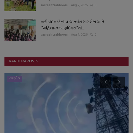
saurashtrabhoomi
Aug 7, 2026
0
નારી વંદન ઉત્સવ અંતર્ગત માંગરોળ ખાતે
“મહિલાકલ્યાણદિવસ”ની...
saurashtrabhoomi
Aug 7, 2026
0
RANDOM POSTS
રાષ્ટ્રીય