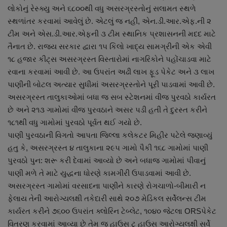
લોકોનું રેસ્ક્યુ અને ૬૮૦૦થી વધુ અસરગ્રસ્તોનું સલામત સ્થળે
સ્થળાંતર કરવામાં આવેલું છે. એટલું જ નહીં, એન.ડી.આર.એફ.ની ૨
ટીમ અને એસ.ડી.આર.એફની ૩ ટીમ સ્થાનિક પ્રશાસનની મદદ માટે
તૈનાત છે. રાજ્ય સરકાર દ્વારા ૧૫ કિલો ખાદ્ય સામગ્રીની એક એવી
૧૮ હજાર કીટ્સ અસરગ્રસ્ત વિસ્તારોમાં નાગરિકોને પહોંચાડવા માટે
રવાના કરવામાં આવી છે. આ ઉપરાંત અઢી લાખ ફૂડ પેકેટ અને ૩ લાખ
પાણીની બોટલ અત્યાર સુધીમાં અસરગ્રસ્તોને પૂરી પાડવામાં આવી છે.
અસરગ્રસ્ત તાલુકાઓમાં બધા જ સબ સ્ટેશનમાં વીજ પુરવઠો કાર્યરત
છે અને ૨૧૩ ગામોમાં વીજ પુરવઠાને અસર પડી હતી તે દુરસ્ત કરીને
૧૮૧થી વધુ ગામોમાં પુરવઠો પૂર્વત થઈ ગયો છે.
પાણી પુરવઠાની વિગતો આપતા જિલ્લા કલેકટર મિહીર પટેલે જણાવ્યું
હતુ કે, અસરગ્રસ્ત ૪ તાલુકાના ૨૯૫ ગામો પૈકી ૧૬૮ ગામોમાં પાણી
પુરવઠો પુન: શરૂ કરી દેવામાં આવ્યો છે અને બધાજ ગામોમાં પીવાનું
પાણી મળે તે માટે યુદ્ધના ધોરણે કામગીરી ઉપાડવામાં આવી છે.
અસરગ્રસ્ત ગામોમાં વરસાદના પાણીને કારણે રોગચાળો-બીમારી ન
ફેલાય તેની આરોગ્યલક્ષી તકેદારી સાથે ૨૦૭ મેડિકલ સર્વેલન્સ ટીમ
કાર્યરત કરીને ૭૬૦૦ ઉપરાંત ક્લોરિન ટેબ્લેટ, ૧૦૪૦ જેટલા ORSપેકેટ
વિતરણ કરવામાં આવ્યા છે તેમ જ હાઉસ ટુ હાઉસ આરોગ્યલક્ષી સર્વે