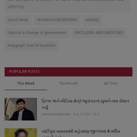
LIFESTYLE
Good Sleep
161 MAJOR RESERVOIRS
MASJID
Signs of a change of government
FERTILIZERS AND MEDICINES
Polygraph Test Of Doubtful
POPULAR POSTS
This Week
This Month
All Time
ફિલ્મ અને મીડિયા ક્ષેત્રે જૂનાગઢનાં યુવાને નામ રોશન
કર્યું
saurashtrabhoomi
Aug 4, 2026
0
ચાંદીપુરા વાયરસથી મહેસાણા જીલ્લામાં 4 વર્ષીય