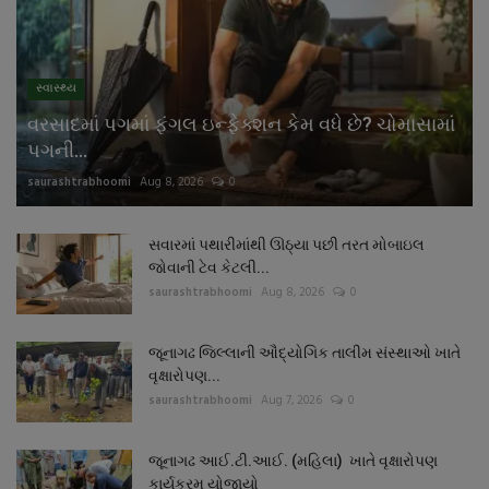
સ્વાસ્થ્ય
વરસાદમાં પગમાં ફંગલ ઇન્ફેક્શન કેમ વધે છે? ચોમાસામાં
પગની...
saurashtrabhoomi
Aug 8, 2026
0
સવારમાં પથારીમાંથી ઊઠ્યા પછી તરત મોબાઇલ
જોવાની ટેવ કેટલી...
saurashtrabhoomi
Aug 8, 2026
0
જૂનાગઢ જિલ્લાની ઔદ્યોગિક તાલીમ સંસ્થાઓ ખાતે
વૃક્ષારોપણ...
saurashtrabhoomi
Aug 7, 2026
0
જૂનાગઢ આઈ.ટી.આઈ. (મહિલા) ખાતે વૃક્ષારોપણ
કાર્યક્રમ યોજાયો