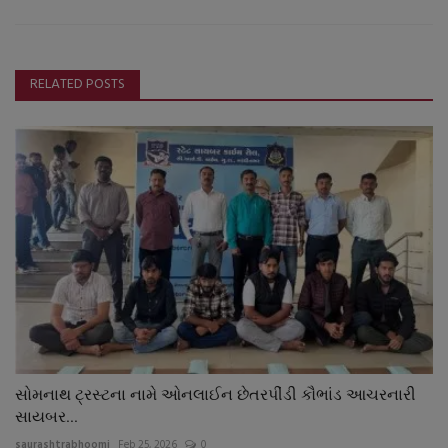
RELATED POSTS
સોમનાથ ટ્રસ્ટના નામે ઓનલાઈન છેતરપીંડી કૌભાંડ આચરનારી
સાયબર...
saurashtrabhoomi
Feb 25, 2026
0