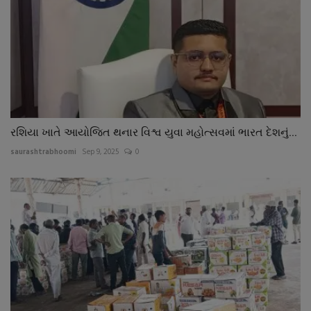
રશિયા ખાતે આયોજિત થનાર વિશ્વ યુવા મહોત્સવમાં ભારત દેશનું...
saurashtrabhoomi
Sep 9, 2025
0