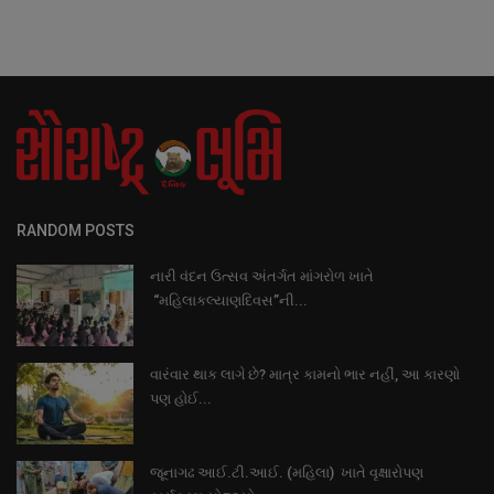
RANDOM POSTS
નારી વંદન ઉત્સવ અંતર્ગત માંગરોળ ખાતે
“મહિલાકલ્યાણદિવસ”ની...
વારંવાર થાક લાગે છે? માત્ર કામનો ભાર નહીં, આ કારણો
પણ હોઈ...
જૂનાગઢ આઈ.ટી.આઈ. (મહિલા) ખાતે વૃક્ષારોપણ