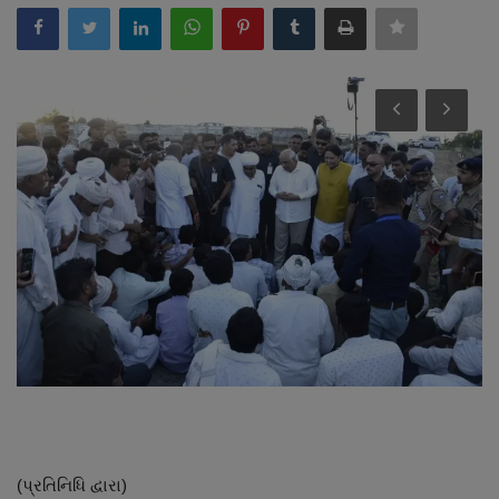
About Author
Contact
Dipotsav Special
આંતરરાષ્ટ્રીય
રાષ્ટ્રીય
ગુજરાત
જુનાગઢ
Support US
બજારના સમાચાર
(પ્રતિનિધિ દ્વારા)