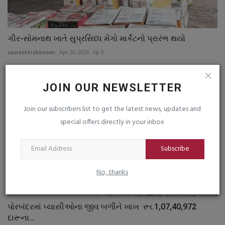
ગીર-સોમનાથ ખાતે સુપ્રસિધ્ધ મેંગો માર્કેટનો પ્રારંભ થયો
saurashtrabhoomi
Apr 20, 2026
0
JOIN OUR NEWSLETTER
Join our subscribers list to get the latest news, updates and
special offers directly in your inbox
Subscribe
No, thanks
પોરબંદરમાં પ્યાસીઓના જીવ બળીને ખાખ રૂા.1,07,40,972
દારૂના...