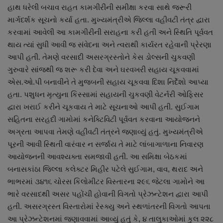
હાથ ધરેલી બચાવ રાહત કામગીરીની સમીક્ષા કરવા સાથે જરૂરી
માર્ગદર્શક સૂચનો કર્યા હતા. મુખ્યમંત્રીએ જિલ્લા વહીવટી તંત્ર દ્વારા
કરવામાં આવેલી આ કામગીરીની સરાહના કરી હતી અને સ્થિતિ પૂર્વવત
થાય ત્યાં સુધી આવી જ સંવેદના અને ત્વરાથી કાર્યરત રહેવાની પ્રેરણા
આપી હતી. તેમણે વરસાદી અસરગ્રસ્તોને કેસ ડોલ્સની ચુકવણી
ગુરુવારે સાંજથી જ શરૂ કરી દેવા અને ઘરવખરી સહાય ચૂકવવામાં
એસ.ઓ.પી બનાવીને તે મુજબની સહાય ચૂકવવા દિશા નિર્દેશો આપ્યા
હતા. પશુધન મૃત્યુના કિસ્સામાં સહાયની ચુકવણી વેટર્નરી ઓફિસર
દ્વારા ખરાઈ કરીને ચૂકવાય તે માટે સૂચનાઓ આપી હતી. સુઈગામ
સહિતના સરહદી ગામોમાં કનેક્ટિવિટી પૂર્વવત કરવાના આયોજનને
અગ્રતા આપવા તેમણે વહીવટી તંત્રને જણાવ્યું હતું. મુખ્યમંત્રીએ
પૂરની આવી સ્થિતી વારંવાર ન સર્જાય તે માટે લાંબાગાળાના નિવારણ
આયોજનની આવશ્યક્તા સમજાવી હતી. આ સમિક્ષા બેઠકમાં
બનાસકાંઠા જિલ્લા કલેક્ટર મિહીર પટેલે સુઈગામ, વાવ, થરાદ અને
ભાભરમાં ૩૪૧૬ ચોરસ કિલોમીટર વિસ્તારના ૨૯૬ જેટલા ગામોને આ
ભારે વરસાદથી અસર પહોંચી હોવાની વિગતો પ્રેઝન્ટેશન દ્વારા આપી
હતી. અસરગ્રસ્ત વિસ્તારોમાં રેસ્ક્યુ અને સ્થળાંતરની વિગતો આપતા
આ પ્રેઝન્ટેશનમાં જણાવવામાં આવ્યું હતું કે, ૪ તાલુકાઓમાં કુલ ૨૨૮