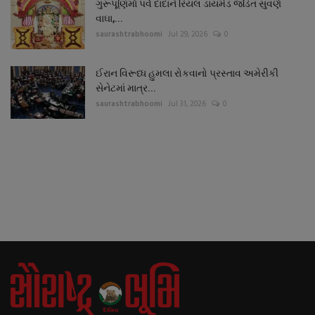
ગુરૂપૂણિર્માં પર્વે દાદાને રિયલ ડાયમંડ જડિત સુવર્ણ
વાઘા,...
saurashtrabhoomi
Jul 29, 2026
0
ઈરાન વિરૂધ્ધ હુમલા રોકવાનો પ્રસ્તાવ અમેરીકી
સેનેટમાં માત્ર...
saurashtrabhoomi
Jul 31, 2026
0