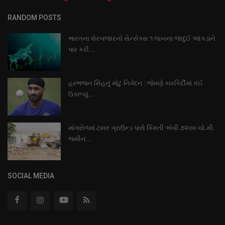
RANDOM POSTS
ભારતના શેરબજારનો સેન્સેક્સ ૧ લાખના જાદુઈ આંકડાને
પાર કરી...
હરભજન સિંહનું મોટું નિવેદન : જેમણે કારકિર્દીમાં કંઈ
ઉકાળ્યું...
માંગરોળમાં ટાવર ગ્રાઉન્ડ પાસે કિંમતી એવી ૭૨૦૦ ચો.મી.
જમીન...
SOCIAL MEDIA