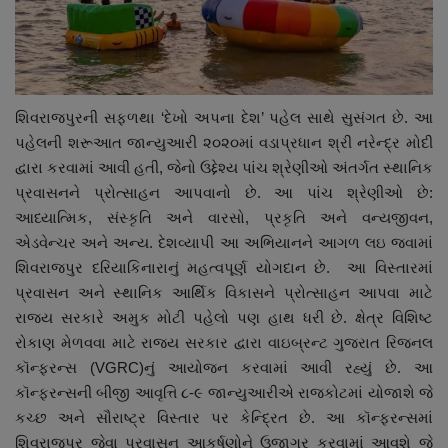
શિવરાજપુરની સફળથા ‘દેખો અપના દેશ’ પહેલ સાથે સુસંગત છે. આ
પહેલની શરૂઆત જાન્યુઆરી ૨૦૨૦માં વડાપ્રધાન શ્રી નરેન્દ્ર મોદી
દ્વારા કરવામાં આવી હતી, જેનો ઉદ્દેશ્ય પાંચ શ્રેણીઓ અંતર્ગત સ્થાનિક
પ્રવાસનને પ્રોત્સાહન આપવાનો છે. આ પાંચ શ્રેણીઓ છે:
આધ્યાત્મિક, સંસ્કૃતિ અને વારસો, પ્રકૃતિ અને વન્યજીવન,
એડવેન્ચર અને અન્ય. દેશવ્યાપી આ અભિયાનને આગળ લઇ જવામાં
શિવરાજપુર દરિયાકિનારાનું મહત્વપૂર્ણ યોગદાન છે. આ વિસ્તારમાં
પ્રવાસન અને સ્થાનિક આર્થિક વિકાસને પ્રોત્સાહન આપવા માટે
રાજ્ય સરકારે અમુક મોટી પહેલો પણ હાથ ધરી છે. ક્ષેત્ર વિશિષ્ટ
રોકાણ મેળવવા માટે રાજ્ય સરકાર દ્વારા વાઇબ્રન્ટ ગુજરાત રિજનલ
કૉન્ફરન્સ (VGRC)નું આયોજન કરવામાં આવી રહ્યું છે. આ
કૉન્ફરન્સની બીજી આવૃત્તિ ૮-૯ જાન્યુઆરીએ રાજકોટમાં યોજાશે જે
કચ્છ અને સૌરાષ્ટ્ર વિસ્તાર પર કેન્દ્રિત છે. આ કૉન્ફરન્સમાં
શિવરાજપુર જેવા પ્રવાસન આકર્ષણોને ઉજાગર કરવામાં આવશે જે