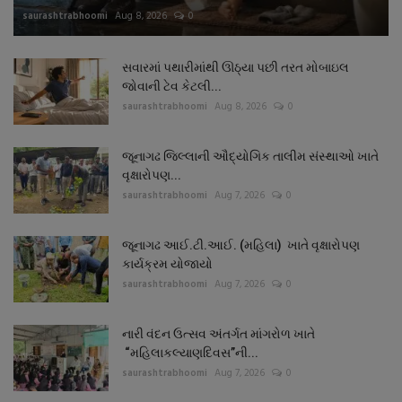
saurashtrabhoomi
Aug 8, 2026
0
સવારમાં પથારીમાંથી ઊઠ્યા પછી તરત મોબાઇલ
જોવાની ટેવ કેટલી...
saurashtrabhoomi
Aug 8, 2026
0
જૂનાગઢ જિલ્લાની ઔદ્યોગિક તાલીમ સંસ્થાઓ ખાતે
વૃક્ષારોપણ...
saurashtrabhoomi
Aug 7, 2026
0
જૂનાગઢ આઈ.ટી.આઈ. (મહિલા) ખાતે વૃક્ષારોપણ
કાર્યક્રમ યોજાયો
saurashtrabhoomi
Aug 7, 2026
0
નારી વંદન ઉત્સવ અંતર્ગત માંગરોળ ખાતે
“મહિલાકલ્યાણદિવસ”ની...
saurashtrabhoomi
Aug 7, 2026
0