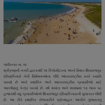
About Author
Contact
Dipotsav Special
આંતરરાષ્ટ્રીય
રાષ્ટ્રીય
ગુજરાત
ગાંધીનગર તા. ર૯
શ્રીકૃષ્ણની નગરી દ્વારકાથી ૧૨ કિલોમીટરના અંતરે સ્થિત શિવરાજપુર
જુનાગઢ
દરિયાકિનારો તેની વિશેષતાઓના લીધે આંતરરાષ્ટ્રીય સ્તરે ખ્યાતિ
પામ્યો છે અને સ્થાનિક અને આંતરરાષ્ટ્રીય પ્રવાસીઓ માટે
Support US
આકર્ષણનું કેન્દ્ર બન્યો છે. વર્ષ ૨૦૨૩ અને ૨૦૨૪માં ૧૩ લાખ ૫૮
હજારથી વધુ પ્રવાસીઓએ શિવરાજપુર દરિયાકિનારાની મુલાકાત લીધી
બજારના સમાચાર
છે. આ રીતે સ્થાનિક રોજગારીને પ્રોત્સાહન આપીને ગુજરાતનું