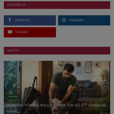
FOLLOW US
Facebook
Instagram
Youtube
LIVE TV
સ્વાસ્થ્ય
વરસાદમાં પગમાં ફંગલ ઇન્ફેક્શન કેમ વધે છે? ચોમાસામાં
પગની...