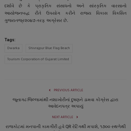
દર્શાવે છે કે પ્રાકૃતિક સંસાધનો અને સાંસ્કૃતિક વારસાનો
આયોજનબદ્ધ રીતે ઉપયોગ કરીને રાજ્ય વિકાસ વિકસિત
ગુજરાતજ્ર૨૦૪૭ તરફ અગ્રેસર છે.
Tags:
Dwarka
Shivrajpur Blue Flag Beach
Tourism Corporation of Gujarat Limited
PREVIOUS ARTICLE
જૂનાગઢ જિલ્લામાંથી નશાખોરીનાં દુષણને ડામવા કોંગ્રેસ દ્વારા
આવેદનપત્ર અપાયું
NEXT ARTICLE
રાજકોટમાં મનપાની કામગીરી હવે QR રેટિંગથી મપાશે, ૧૭૦૦ સ્થળેથી