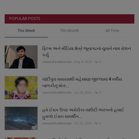
POPULAR POSTS
This Week
This Month
All Time
ફિલ્મ અને મીડિયા ક્ષેત્રે જૂનાગઢનાં યુવાને નામ રોશન
કર્યું
saurashtrabhoomi
Aug 4, 2026
0
ચાંદીપુરા વાયરસથી મહેસાણા જીલ્લામાં 4 વર્ષીય
બાળકીનું મોત...
saurashtrabhoomi
Jul 29, 2026
0
હવે ઈરાક ઉપર અમેરીકા-સાઉદી અરબનો હવાઈ
હુમલો ઈરાન સમર્થીત...
saurashtrabhoomi
Jul 29, 2026
0