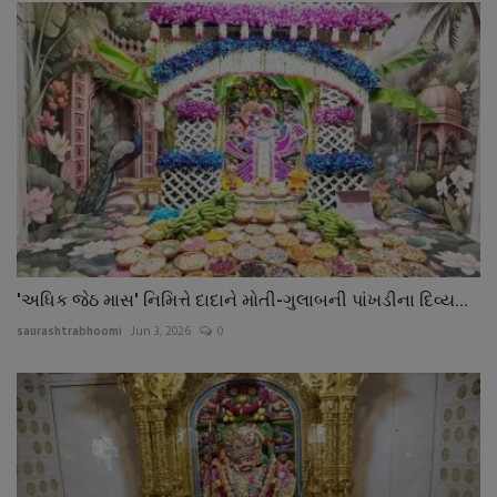
'અધિક જેઠ માસ' નિમિત્તે દાદાને મોતી-ગુલાબની પાંખડીના દિવ્ય...
saurashtrabhoomi
Jun 3, 2026
0