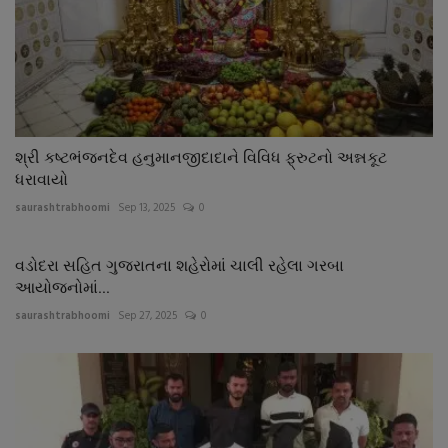
શ્રી કષ્ટભંજનદેવ હનુમાનજીદાદાને વિવિધ ફ્રુટનો અન્નકૂટ
ધરાવાયો
saurashtrabhoomi
Sep 13, 2025
0
વડોદરા સહિત ગુજરાતના શહેરોમાં ચાલી રહેલા ગરબા
આયોજનોમાં...
saurashtrabhoomi
Sep 27, 2025
0