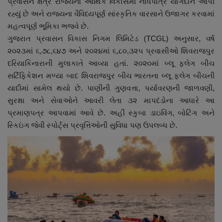
પ્રવાસન ક્ષેત્ર રાજ્યના આર્થિક વિકાસમાં નોંધપાત્ર યોગદાન આપી
નાણાંકીય સમાચાર
રહ્યું છે અને રાજ્યના વૈવિધ્યપૂર્ણ સાંસ્કૃતિક વારસાને ઉજાગર કરવામાં
મહત્વપૂર્ણ ભૂમિકા ભજવે છે.
સ્થાનિક સમાચાર
ગુજરાત પ્રવાસન વિકાસ નિગમ લિમિટેડ (TCGL) અનુસાર, વર્ષ
૨૦૨૩માં ૬,૭૮,૬૪૭ અને ૨૦૨૪માં ૬,૮૦,૩૨૫ પ્રવાસીઓ શિવરાજપુર
સ્પોર્ટ્સ
દરિયાકિનારાની મુલાકાતે આવ્યા હતાં. ૨૦૨૦માં બ્લૂ ફ્લેગ બીચ
સર્ટિફિકેશન મળ્યા બાદ શિવરાજપુર બીચ ભારતના બ્લૂ ફ્લેગ બીચની
રાશિફળ
યાદીમાં સામેલ થયો છે. પાણીની ગુણવત્તા, પર્યાવરણની જાળવણી,
સુરક્ષા અને સેવાઓને આવરી લેતા ૩૨ માપદંડોના આધારે આ
ગુનાખોરી
પ્રમાણપત્ર આપવામાં આવે છે. અહીં સ્કુબા ડાઇવિંગ, બોટિંગ અને
સ્કિઇંગ જેવી સ્પોર્ટ્સ પ્રવૃત્તિઓની સુવિધા પણ ઉપલબ્ધ છે.
બોલિવૂડ
સ્વાસ્થ્ય