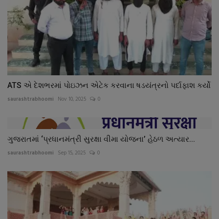
ATS એ દેશભરમાં પોઇઝન એટેક કરવાના ષડયંત્રનો પર્દાફાશ કર્યો
saurashtrabhoomi
Nov 10, 2025
0
ગુજરાતમાં ‘પ્રધાનમંત્રી સુરક્ષા વીમા યોજના’ હેઠળ અત્યાર...
saurashtrabhoomi
Sep 15, 2025
0