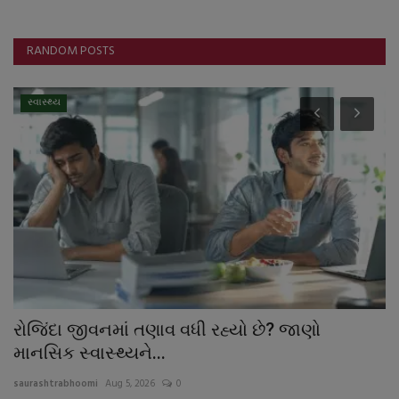
RANDOM POSTS
સ્વાસ્થ્ય
ે
રોજિંદા જીવનમાં તણાવ વધી રહ્યો છે? જાણો
વ
માનસિક સ્વાસ્થ્યને...
જ
saurashtrabhoomi
Aug 5, 2026
0
sa