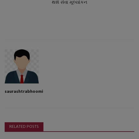
થશે સેવા મૂલ્યાંકન
saurashtrabhoomi
RELATED POSTS