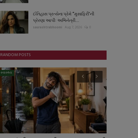
ઈતિહાસ પ્રત્યેના પ્રેમે “મુસાફિરી’ની
પ્રેરણા આપીઃ અભિનેત્રી...
saurashtrabhoomi
Aug 7, 2026
0
RANDOM POSTS
સ્વાસ્થ્ય
આંતરરાષ્ટ્રીય