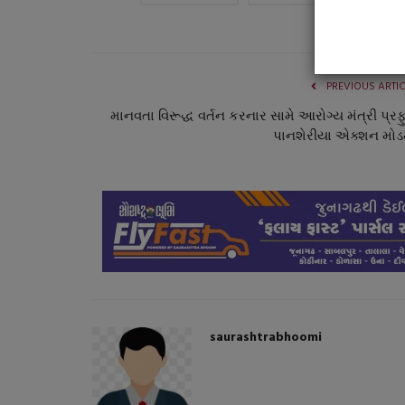
PREVIOUS ARTI
માનવતા વિરૂદ્ધ વર્તન કરનાર સામે આરોગ્ય મંત્રી પ્રફ
પાનશેરીયા એક્શન મોડમ
saurashtrabhoomi