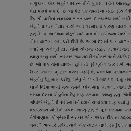
તાલુકાના એક ખેડૂતે પથ્થરબાંધીને કૂવામાં પડીને આત્મહત
પેદા કરેલો પાક છે. છેલ્લા કેટલાક વર્ષથી ના જાેઈ હોય તેવ
દિવાળી પછીના સમયમાં સતત વરસાદ ક્યારેય થયો નથી. 
ખેડૂતોનો પાક તૈયાર થયો અને વરસાદના કારણે મોઢામાં આ
હતું કે, આખા દેશમાં ખેડૂતો માટે પાક વીમા યોજના ચાલ
વીમા યોજના બંધ કરી દીધી છે. આખા દેશમાં પાક યોજના
ત્યારે મુખ્યમંત્રી દ્વારા વીમા યોજના જાહેર કરવાની વ
રક્ષણ રહ્યું નથી. સરકાર જવાબદારી સ્વીકારે અને કોઈપ
છે. જાે પાક વીમા યોજના હોત તો પૂરે પૂરૂં વળતર મળી ગય
ગુનાખોરી
ઉપર આકરા પ્રહાર કરતા કહ્યું કે, ૨૦૧૪માં પ્રધાનમંત
ખેડૂતોનું દેવું માફ કરીશું, પરંતુ તે ૧૧ વર્ષ બાદ પણ થયું
લોકો વિદેશ ભાગી ગયા તેમની લોન માફ કરવામાં આવી છે. પ
તમામ દેશના ખેડૂતોના દેવું માફ કરવામાં આવ્યું હતું.
ગાંધીએ ખેડૂતોની પરિસ્થિતિને ધ્યાને રાખી દેવા માફ કર્યા હ
વડાપ્રધાન મોદીએ વચન આપ્યું હતું તે પૂરૂં કરવામાં આવે 
તેલંગાણામાં કોંગ્રેસની સરકાર એક એકર દીઠ રૂા.૧૬,
નથી ? અત્યારે સર્વેના નામે એક નાટક ચાલી રહ્યું છે. કપ