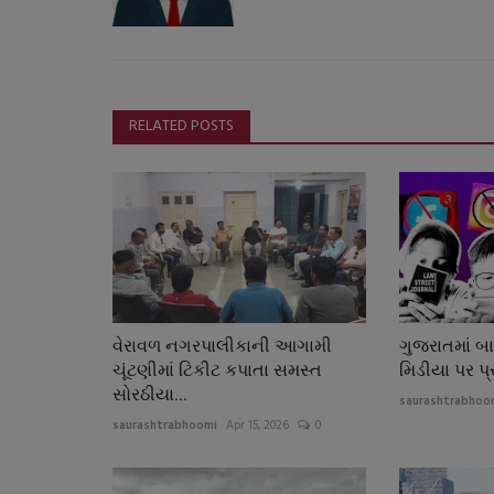
RELATED POSTS
વેરાવળ નગરપાલીકાની આગામી
ગુજરાતમાં બ
ચૂંટણીમાં ટિકીટ કપાતા સમસ્ત
મિડીયા પર પ્
સોરઠીયા...
saurashtrabhoo
saurashtrabhoomi
Apr 15, 2026
0