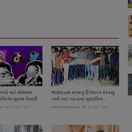
ાળકો માટે સોશ્યલ
ભાણવડમાં મગરનું દિલધડક રેસ્ક્યુ
રતિબંધ મુકવા તૈયારી
કર્યા બાદ બરડાના પ્રાકૃતિક...
mi
Jul 14, 2026
0
saurashtrabhoomi
Mar 25, 2026
0