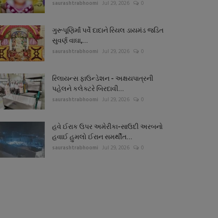
saurashtrabhoomi
Jul 29, 2026
0
ગુરૂપૂણિર્માં પર્વે દાદાને રિયલ ડાયમંડ જડિત
સુવર્ણ વાઘા,...
saurashtrabhoomi
Jul 29, 2026
0
રિલાયન્સ ફાઉન્ડેશન - અક્ષયપાત્રની
પહેલને કલેક્ટરે બિરદાવી...
saurashtrabhoomi
Jul 29, 2026
0
હવે ઈરાક ઉપર અમેરીકા-સાઉદી અરબનો
હવાઈ હુમલો ઈરાન સમર્થીત...
saurashtrabhoomi
Jul 29, 2026
0