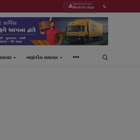
Download Our
Mobile App
સમાચાર
નાણાંકીય સમાચાર