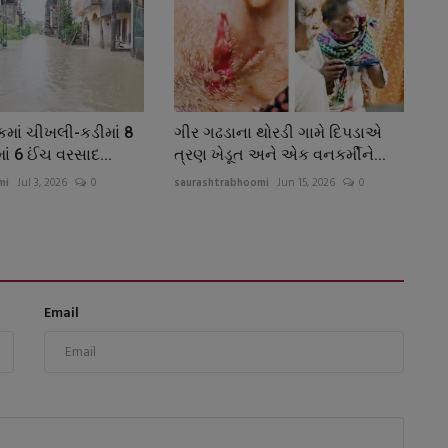
કમાં ચીખલી-કડીમાં 8
ગીર ગઢડાના થોરડી ગામે દિપડાએ
ં 6 ઈંચ વરસાદ...
ત્રણ ખેડૂત અને એક વનકર્મીને...
mi
Jul 3, 2026
0
saurashtrabhoomi
Jun 15, 2026
0
Email