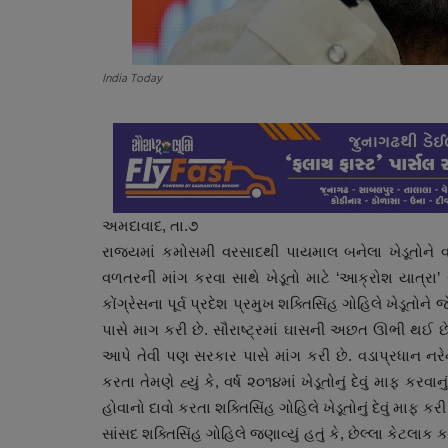
India Today
અમદાવાદ, તા.૭
રાજ્યમાં કમોસમી વરસાદથી પાયમાલ બનેલા ખેડૂતોને વહ
વળતરની માંગ કરવા સાથે ખેડૂતો માટે ‘આક્રોશ યાત્ર
કોંગ્રેસના પૂર્વ પ્રદેશ પ્રમુખ શક્તિસિંહ ગોહિલે ખેડૂતોન
પાસે માગ કરી છે. સૌરાષ્ટ્રમાં ઘાસની અછત ઊભી થઈ 
આપે તેવી પણ સરકાર પાસે માંગ કરી છે. વડાપ્રધાન નર
કરતા તેમણે હ્યું કે, વર્ષ ૨૦૧૪માં ખેડૂતોનું દેવું માફ કરવ
હોવાનો દાવો કરતા શક્તિસિંહ ગોહિલે ખેડૂતોનું દેવું માફ કર
સાંસદ શક્તિસિંહ ગોહિલે જણાવ્યું હતું કે, છેલ્લા કેટ