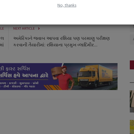
No, thanks
CLE
NEXT ARTICLE
ુલ
અમેરિકાને જવાબ આપવા રશિયા પણ પરમાણુ પરીક્ષણ
ાં
કરવાની તૈયારીમાં: રશિયાના પ્રમુખ વ્લાદિમીર...