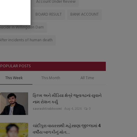
Help For Farmers
Account Under Review
India Healthcare
BOARD RESULT
BANK ACCOUNT
Sucide in Willingdon Dam
After incidents of human death
POPULAR POSTS
This Week
This Month
All Time
ફિલ્મ અને મીડિયા ક્ષેત્રે જૂનાગઢનાં યુવાને
નામ રોશન કર્યું
saurashtrabhoomi
Aug 4, 2026
0
ચાંદીપુરા વાયરસથી મહેસાણા જીલ્લામાં 4
વર્ષીય બાળકીનું મોત...