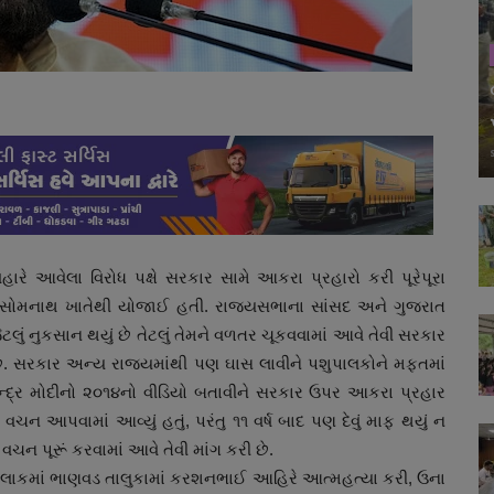
ારે આવેલા વિરોધ પક્ષે સરકાર સામે આકરા પ્રહારો કરી પૂરેપૂરા
ા’ સોમનાથ ખાતેથી યોજાઈ હતી. રાજ્યસભાના સાંસદ અને ગુજરાત
ે જેટલું નુકસાન થયું છે તેટલું તેમને વળતર ચૂકવવામાં આવે તેવી સરકાર
છે. સરકાર અન્ય રાજ્યમાંથી પણ ઘાસ લાવીને પશુપાલકોને મફતમાં
ેન્દ્ર મોદીનો ૨૦૧૪નો વીડિયો બતાવીને સરકાર ઉપર આકરા પ્રહાર
ાનું વચન આપવામાં આવ્યું હતું, પરંતુ ૧૧ વર્ષ બાદ પણ દેવું માફ થયું ન
ી વચન પૂરૂં કરવામાં આવે તેવી માંગ કરી છે.
લાક કલાકમાં ભાણવડ તાલુકામાં કરશનભાઈ આહિરે આત્મહત્યા કરી, ઉના