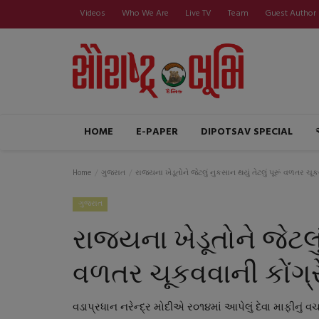
Videos
Who We Are
Live TV
Team
Guest Author
HOME
E-PAPER
DIPOTSAV SPECIAL
Home
ગુજરાત
રાજ્યના ખેડૂતોને જેટલું નુકસાન થયું તેટલું પૂરૂં વળતર ચૂક
ગુજરાત
રાજ્યના ખેડૂતોને જેટલું
વળતર ચૂકવવાની કોંગ્રે
વડાપ્રધાન નરેન્દ્ર મોદીએ ર૦૧૪માં આપેલું દેવા માફીનું વચન