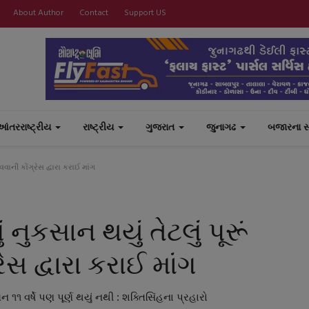
About Author
Contact
Support US
આંતરરાષ્ટ્રીય
રાષ્ટ્રીય
ગુજરાત
જુનાગઢ
બજારના 
વવાની કોંગ્રેસ દ્વારા કરાઈ માંગ
 નુકસાન થયું તેટલું પૂરૂં
સ દ્વારા કરાઈ માંગ
 ૧૧ વર્ષે પણ પૂર્ણ થયું નથી : શક્તિસિંહના પ્રહારો