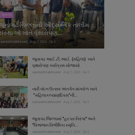
જુનાગઢ
જૂનાગઢ જિલ્લાની ઔદ્યોગિક તાલીમ
સંસ્થાઓ ખાતે વૃક્ષારોપણ...
saurashtrabhoomi
Aug 7, 2026
0
જૂનાગઢ આઈ.ટી.આઈ. (મહિલા) ખાતે
વૃક્ષારોપણ કાર્યક્રમ યોજાયો
saurashtrabhoomi
Aug 7, 2026
0
નારી વંદન ઉત્સવ અંતર્ગત માંગરોળ ખાતે
“મહિલાકલ્યાણદિવસ”ની...
saurashtrabhoomi
Aug 7, 2026
0
જૂનાગઢ જિલ્લામાં "હર ઘર તિરંગા" અને
"વિભાજન વિભીષિકા સ્મૃતિ...
saurashtrabhoomi
Aug 7, 2026
0