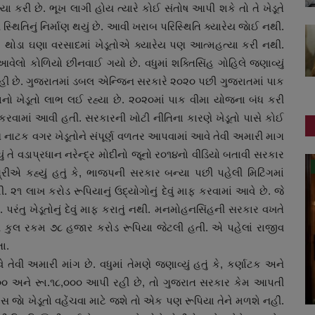
્યા કરી છે. ભૂખ લાગી હોય ત્યારે કોઈ સંતોષ આપી શકે તો તે ખેડૂતે
ી સ્થિતિનું નિર્માણ થયું છે. આવી ખરાબ પરિસ્થિતિ ક્યારેય જાેઈ નથી.
થોડા ઘણા વરસાદમાં ખેડૂતોએ ક્યારેય પણ આત્મહત્યા કરી નથી.
વેલો કોળિયો છીનવાઈ ગયો છે. વધુમાં શક્તિસિંહ ગોહિલે જણાવ્યું
ી રહી છે. ગુજરાતમાં ડબલ એન્જિન સરકારે ૨૦૨૦ પછી ગુજરાતમાં પાક
નો ખેડૂતો લાભ લઈ રહ્યા છે. ૨૦૨૦માં પાક વીમા યોજના બંધ કરી
ાત કરવામાં આવી હતી. સરકારની ખોટી નીતિના કારણે ખેડૂતો પાસે કોઈ
ણ નાટક વગર ખેડૂતોને સંપૂર્ણ વળતર આપવામાં આવે તેવી અમારી માગ
ું તે વડાપ્રધાન નરેન્દ્ર મોદીનો જૂનો ર૦૧૪નો વીડિયો બતાવી સરકાર
ગુજરાત
્રીએ કહ્યું હતું કે, ભાજપની સરકાર બન્યા પછી પહેલી મિટિંગમાં
 નથી. ૨૧ લાખ કરોડ રૂપિયાનું ઉદ્યોગોનું દેવું માફ કરવામાં આવે છે. જે
રંતુ ખેડૂતોનું દેવું માફ કરાતું નથી. મનમોહનસિંહની સરકાર વખતે
 જેની કુલ રકમ ૭૮ હજાર કરોડ રૂપિયા જેટલી હતી. એ પહેલાં રાજીવ
તા.
તેવી અમારી માંગ છે. વધુમાં તેમણે જણાવ્યું હતું કે, કર્ણાટક અને
૦૦૦ અને રૂા.૧૮,૦૦૦ આપી રહી છે, તો ગુજરાત સરકાર કેમ આપતી
ાસ જાે ખેડૂતો વહેંચવા માટે જશે તો એક પણ રૂપિયા તેને મળશે નહીં.