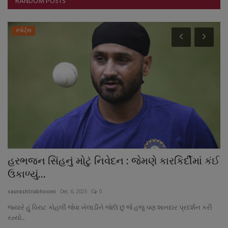
RANDOM POSTS
સ્પોર્ટ્સ
હરભજન સિંહનું મોટું નિવેદન : જેમણે કારકિર્દીમાં કંઈ
૧
ઉકાળ્યું...
ય
saurashtrabhoomi
Dec 6, 2025
0
sa
જ્યારે હું વિરાટ કોહલી જેવા ખેલાડીને જાેઉં છું જે હજુ પણ શાનદાર પ્રદર્શન કરી
લો
રહ્યો...
ગીર