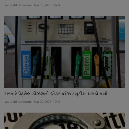
saurashtrabhoomi
Mar 25, 2026
0
સરકારે પેટ્રોલ-ડીઝલની એકસાઈઝ ડયુટીમાં ઘટાડો કર્યો
saurashtrabhoomi
Mar 27, 2026
0