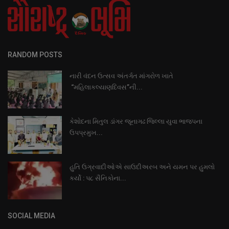
RANDOM POSTS
નારી વંદન ઉત્સવ અંતર્ગત માંગરોળ ખાતે
“મહિલાકલ્યાણદિવસ”ની...
કેશોદના મિતુલ ડાંગર જૂનાગઢ જિલ્લા યુવા ભાજપના
ઉપપ્રમુખ...
હુતિ ઉગ્રવાદીઓએ સાઉદીઅરબ અને યમન પર હુમલો
કર્યો : પ૮ સૈનિકોના...
SOCIAL MEDIA