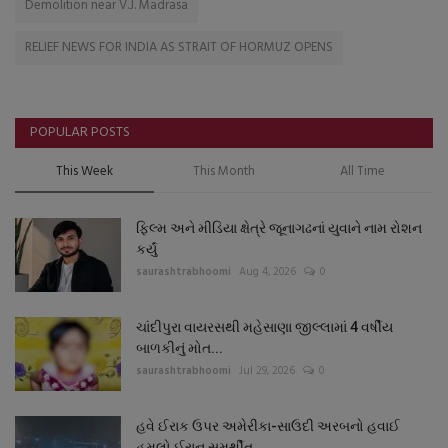
Demolition near V.J. Madrasa
RELIEF NEWS FOR INDIA AS STRAIT OF HORMUZ OPENS
POPULAR POSTS
This Week
This Month
All Time
ફિલ્મ અને મીડિયા ક્ષેત્રે જૂનાગઢનાં યુવાને નામ રોશન
કર્યું
saurashtrabhoomi
Aug 4, 2026
0
ચાંદીપુરા વાયરસથી મહેસાણા જીલ્લામાં 4 વર્ષીય
બાળકીનું મોત...
saurashtrabhoomi
Jul 29, 2026
0
હવે ઈરાક ઉપર અમેરીકા-સાઉદી અરબનો હવાઈ
હુમલો ઈરાન સમર્થીત...