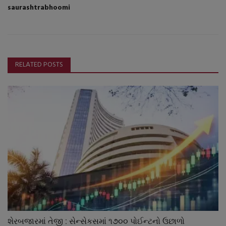
saurashtrabhoomi
RELATED POSTS
શેરબજારમાં તેજી : સેન્સેકસમાં ૧૭૦૦ પોઈન્ટનો ઉછાળો