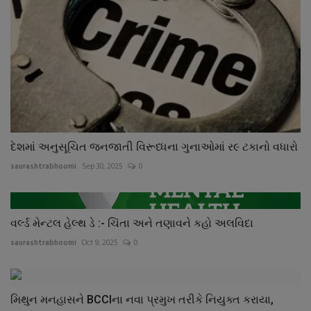
દેશમાં અનુસૂચિત જનજાતી વિરૂધ્ધના ગુનાઓમાં ર૯ ટકાનો વધારો
saurashtrabhoomi
Sep 30, 2025
0
વર્લ્ડ મેન્ટલ હેલ્થ ડે :- ચિંતા અને તણાવને કહો અલવિદા
saurashtrabhoomi
Oct 9, 2025
0
મિથુન મનહાસને BCCIના નવા પ્રમુખ તરીકે નિયુક્ત કરાયા,