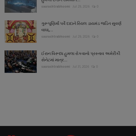
saurashtrabhoomi
Jul 29, 2026
0
ગુરૂપૂણિર્માં પર્વે દાદાને રિયલ ડાયમંડ જડિત સુવર્ણ
વાઘા,...
saurashtrabhoomi
Jul 29, 2026
0
ઈરાન વિરૂધ્ધ હુમલા રોકવાનો પ્રસ્તાવ અમેરીકી
સેનેટમાં માત્ર...
saurashtrabhoomi
Jul 31, 2026
0