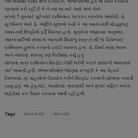
પ્લાઝામાંથી પસાર થતો દેખાય છે. એજન્સીઓ હવે એ નક્કી કરવાનો
નાણાંકીય સમાચાર
પ્રયાસ કરી રહી છે કે તે ત્યાં શા માટે ગયો અને કોને
મળ્યો ? ગુરુવારે પૂછપરછ દરમિયાન, ધરપકડ કરાયેલા આરોપી, ડો.
સ્થાનિક સમાચાર
મુઝમ્મિલ અને ડો. આદિલે ખુલાસો કર્યો કે આ આતંકવાદી મોડ્યુલનું
લક્ષ્ય નવી દિલ્હીનો ફફૈંઁ વિસ્તાર હતો. સૂત્રોના જણાવ્યા અનુસાર,
સ્પોર્ટ્સ
આતંકવાદીઓ સંસદના આગામી શિયાળુ સત્ર (૧ થી ૧૯ ડિસેમ્બર)
દરમિયાન હુમલો કરવાનો ઇરાદો ધરાવતા હતા. ડો. ઉમરે સંસદ ભવન
રાશિફળ
અને બંધારણ ક્લબનું પણ નિરીક્ષણ કર્યું હતું
યોજના સત્ર દરમિયાન વિસ્ફોટકોથી ભરેલી કારને સંસદની આસપાસ
ગુનાખોરી
લઈ જવાની હતી. એજન્સીઓને જાણવા મળ્યું છે કે આ નેટવર્ક
દેશભરમાં ૩૮ વાહનોનો ઉપયોગ કરીને વિસ્ફોટ કરવાની યોજના બનાવી
બોલિવૂડ
રહ્યું હતું. આ હેતુ માટે, અયોધ્યા, વારાણસી અને મુંબઈ સહિત અનેક
શહેરોમાં કાર તૈયાર કરવામાં આવી રહી હતી.
સ્વાસ્થ્ય
DELHI BLAST
RED FORT
Tags: