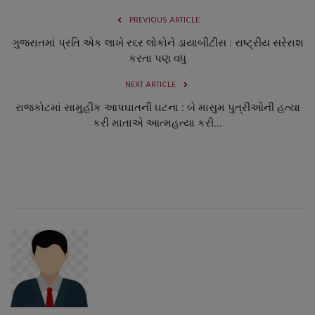
PREVIOUS ARTICLE
ગુજરાતમાં પ્રતિ એક લાખે ર૬ર લોકોને ડાયાબીટીસ : રાષ્ટ્રીય સરેરાશ
કરતા પણ વધુ
NEXT ARTICLE
રાજકોટમાં સામુહીક આપઘાતની ઘટના : બે માસુમ પુત્રીઓની હત્યા
કરી માતાએ આત્મહત્યા કરી...