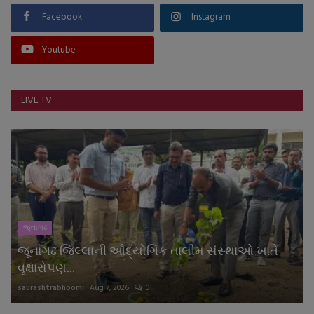
Facebook
Instagram
Youtube
LIVE TV
જુનાગઢ
જૂનાગઢ જિલ્લાની ઔદ્યોગિક તાલીમ સંસ્થાઓ ખાતે
વૃક્ષારોપણ...
saurashtrabhoomi
Aug 7, 2026
0