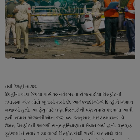
About Author
Contact
Dipotsav Special
આંતરરાષ્ટ્રીય
રાષ્ટ્રીય
ગુજરાત
નવી દિલ્હી તા.૧૪:
દિલ્હીના લાલ કિલ્લા પાસે ૧૦ નવેમ્બરના રોજ થયેલા વિસ્ફોટની
જુનાગઢ
તપાસમાં એક મોટો ખુલાસો થયો છે. આતંકવાદીઓએ દિલ્હીને નિશાન
બનાવ્યો હતો. આ હેતુ માટે ઘણા વિસ્તારોની પણ તપાસ કરવામાં આવી
Support US
હતી. તપાસ એજન્સીઓના જણાવ્યા અનુસાર, માસ્ટરમાઇન્ડ, ડો.
ઉમર, વિસ્ફોટની આગલી રાત્રે હરિયાણાના મેવાત ગયો હતો. ઝ્રઝ્ર્ફ
બજારના સમાચાર
ફૂટેજમાં તે સવારે ૧:૩૬ વાગ્યે વિસ્ફોટકોથી ભરેલી કાર સાથે ટોલ