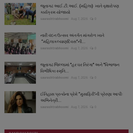
જૂનાગઢ આઈ.ટી.આઈ. (મહિલા) ખાતે વૃક્ષારોપણ
કાર્યક્રમ યોજાયો
saurashtrabhoomi
Aug 7, 2026
0
નારી વંદન ઉત્સવ અંતર્ગત માંગરોળ ખાતે
“મહિલાકલ્યાણદિવસ”ની...
saurashtrabhoomi
Aug 7, 2026
0
જૂનાગઢ જિલ્લામાં "હર ઘર તિરંગા" અને "વિભાજન
વિભીષિકા સ્મૃતિ...
saurashtrabhoomi
Aug 7, 2026
0
ઈતિહાસ પ્રત્યેના પ્રેમે “મુસાફિરી’ની પ્રેરણા આપીઃ
અભિનેત્રી...
saurashtrabhoomi
Aug 7, 2026
0