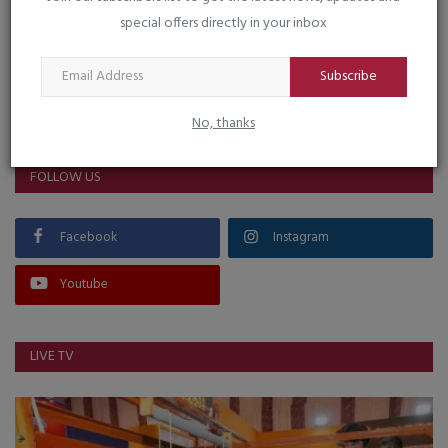
special offers directly in your inbox
Subscribe
VOTING POLL
No, thanks
FOLLOW US
Facebook
Instagram
Youtube
LIVE TV