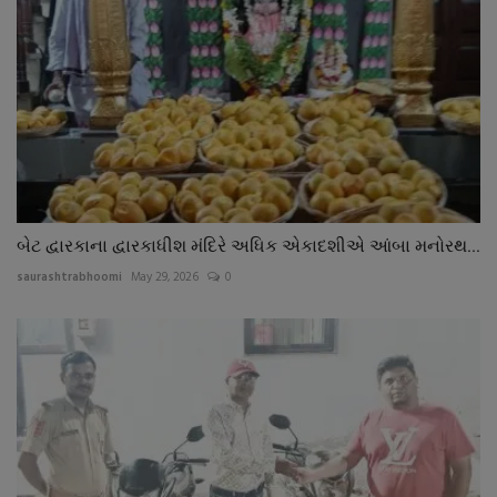
બેટ દ્વારકાના દ્વારકાધીશ મંદિરે અધિક એકાદશીએ આંબા મનોરથ...
saurashtrabhoomi
May 29, 2026
0