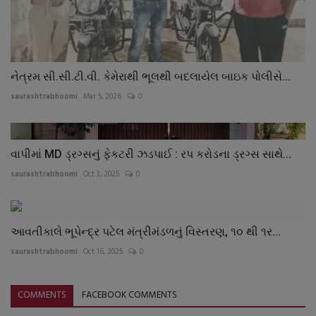
નેત્રમ સી.સી.ટી.વી. કેમેરાથી ભૂલથી બદલાયેલ બાઇક પોલીસે...
saurashtrabhoomi
Mar 5, 2026
0
વાપીમાં MD ડ્રગ્સનું ફેકટરી ઝડપાઈ : રપ કરોડના ડ્રગ્સ સાથે...
saurashtrabhoomi
Oct 3, 2025
0
આવતીકાલે ભૂપેન્દ્ર પટેલ મંત્રીમંડળનું વિસ્તરણ, ૧૦ થી ૧ર...
saurashtrabhoomi
Oct 16, 2025
0
COMMENTS
FACEBOOK COMMENTS