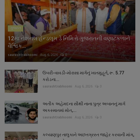
ગુજરાત
12મા નેશનલ હેન્ડલૂમ ડે નિમિત્તે ગુજરાતની વણાટકળાને
વૈશ્વિક...
saurashtrabhoomi
Aug 6, 2026
0
ઉંબરી-વાવડી-મોરાસા માર્ગનું ખાતમુહૂર્ત, રૂ. 5.77
કરોડના...
saurashtrabhoomi
Aug 6, 2026
0
અતીક અહેમદના સૌથી નાના પુત્ર અબાનનું માર્ગ
અકસ્માતમાં મોત,...
saurashtrabhoomi
Aug 6, 2026
0
કલ્યાણપુર તાલુકાને અછતગ્રસ્ત જાહેર કરવાની માંગ,