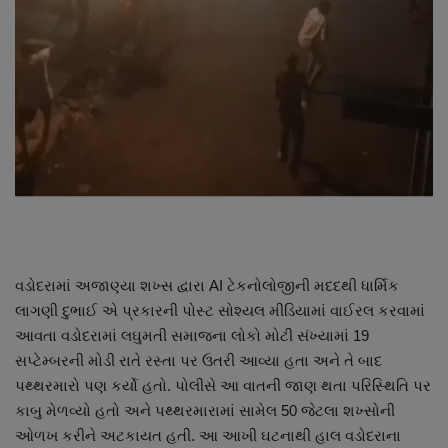
About Author
Contact
Dipotsav Special
આંતરરાષ્ટ્રીય
રાષ્ટ્રીય
ગુજરાત
વડોદરામાં અજાણ્યા શખ્સ દ્વારા AI ટેકનોલોજીની મદદથી ધાર્મિક
લાગણી દુભાઈ એ પ્રકારની પોસ્ટ સોશ્યલ મીડિયામાં વાઈરલ કરવામાં
જુનાગઢ
આવતા વડોદરામાં લઘુમતી સમાજના લોકો મોટી સંખ્યામાં 19
સપ્ટેમ્બરની મોડી રાતે રસ્તા પર ઉતરી આવ્યા હતા અને તે બાદ
Support US
પથ્થરમારો પણ કર્યો હતો. પોલીસે આ વાતની જાણ થતા પરિસ્થિતિ પર
કાબુ મેળવ્યો હતો અને પથ્થરમારામાં સામેલ 50 જેટલા શખ્સોની
બજારના સમાચાર
ઓળખ કરીને અટકાયત હતી. આ આખી ઘટનાથી હાલ વડોદરાના