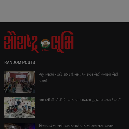
RANDOM POSTS
જૂનાગઢમાં નારી વંદન ઉત્સવ અંતર્ગત બેટી બચાવો બેટી
પઢાવો...
એલસીબી પોલીસે રૂા.૯.૫૧ લાખનો મુદ્દામાલ કબજે કર્યો
વિસાવદરનાં નવી ચાવંડ ગામે વાડીનાં મકાનમાં ચાલતા