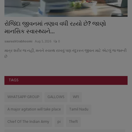
રોજિંદા જીવનમાં તણાવ વધી રહ્યો છે? જાણો
ન
માનસિક સ્વાસ્થ્યને...
સ
saurashtrabhoomi
Aug 5, 2026
0
sa
માત્ર શરીર જ નહીં, મનને સ્વસ્થ રાખવું પણ તંદુરસ્ત જીવન માટે એટલું જ જરૂરી
છે
TAGS
WHATSAPP GROUP
GALLOWS
WFI
A major agitation will take place
Tamil Nadu
Chief Of The Indian Army
pi
Theft