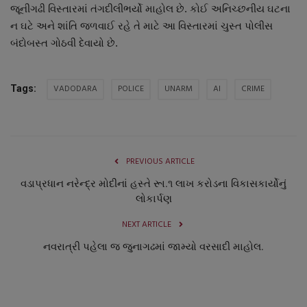
જૂનીગઢી વિસ્તારમાં તંગદીલીભર્યો માહોલ છે. કોઈ અનિચ્છનીય ઘટના
નાણાંકીય સમાચાર
ન ઘટે અને શાંતિ જળવાઈ રહે તે માટે આ વિસ્તારમાં ચુસ્ત પોલીસ
બંદોબસ્ત ગોઠવી દેવાયો છે.
સ્થાનિક સમાચાર
સ્પોર્ટ્સ
VADODARA
POLICE
UNARM
AI
CRIME
Tags:
રાશિફળ
ગુનાખોરી
PREVIOUS ARTICLE
વડાપ્રધાન નરેન્દ્ર મોદીનાં હસ્તે રૂા.૧ લાખ કરોડના વિકાસકાર્યોનું
બોલિવૂડ
લોકાર્પણ
સ્વાસ્થ્ય
NEXT ARTICLE
નવરાત્રી પહેલા જ જુનાગઢમાં જામ્યો વરસાદી માહોલ.