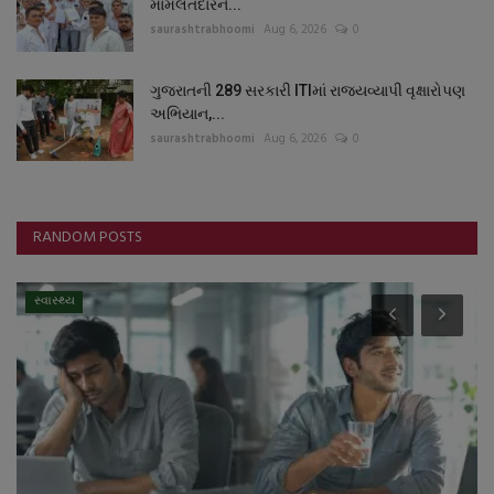
મામલતદારને...
saurashtrabhoomi
Aug 6, 2026
0
ગુજરાતની 289 સરકારી ITIમાં રાજ્યવ્યાપી વૃક્ષારોપણ
અભિયાન,...
saurashtrabhoomi
Aug 6, 2026
0
RANDOM POSTS
સ્વાસ્થ્ય