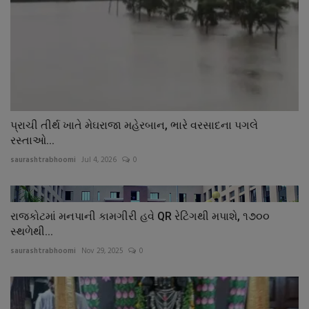
પ્રાચી તીર્થ ખાતે મેઘરાજા મહેરબાન, ભારે વરસાદના પગલે
રસ્તાઓ...
saurashtrabhoomi
Jul 4, 2026
0
રાજકોટમાં મનપાની કામગીરી હવે QR રેટિંગથી મપાશે, ૧૭૦૦
સ્થળેથી...
saurashtrabhoomi
Nov 29, 2025
0