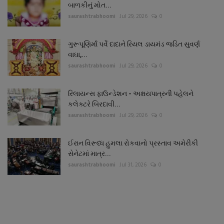
બાળકીનું મોત...
saurashtrabhoomi
Jul 29, 2026
0
ગુરૂપૂણિર્માં પર્વે દાદાને રિયલ ડાયમંડ જડિત સુવર્ણ
વાઘા,...
saurashtrabhoomi
Jul 29, 2026
0
રિલાયન્સ ફાઉન્ડેશન - અક્ષયપાત્રની પહેલને
કલેક્ટરે બિરદાવી...
saurashtrabhoomi
Jul 29, 2026
0
ઈરાન વિરૂધ્ધ હુમલા રોકવાનો પ્રસ્તાવ અમેરીકી
સેનેટમાં માત્ર...
saurashtrabhoomi
Jul 31, 2026
0