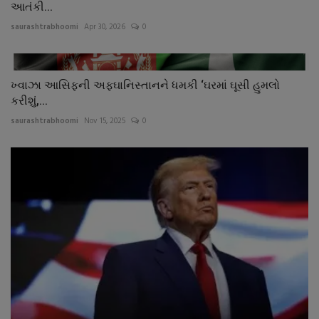
આતંકી...
saurashtrabhoomi
Apr 30, 2026
0
ખ્વાઝા આસિફની અફઘાનિસ્તાનને ધમકી ‘ઘરમાં ઘૂસી હુમલો
કરીશું,...
saurashtrabhoomi
Nov 15, 2025
0