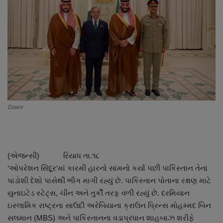
About Author
Contact
Dipotsav Special
આંતરરાષ્ટ્રીય
રાષ્ટ્રીય
Dawn
ગુજરાત
(એજન્સી) રિયાધ તા.૧૮
જુનાગઢ
‘ઓપરેશન સિંદૂર‘માં કારમી હારનો સામનો કર્યા પછી પાકિસ્તાન તેના
પાડોશી દેશો પાસેથી ભીગ માગી રહ્યું છે. પાકિસ્તાન પોતાના રક્ષણ માટે
Support US
યુનાઇટેડ સ્ટેટ્સ, ચીન અને તુર્કી તરફ વળી રહ્યું છે. દરમિયાન
ઇસ્લામિક રાષ્ટ્રના સાઉદી અરેબિયાના ક્રાઉન પ્રિન્સ મોહમ્મદ બિન
બજારના સમાચાર
સલમાન (MBS) અને પાકિસ્તાનના વડાપ્રધાન શાહબાઝ શરીફે