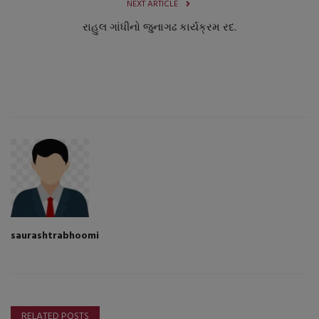
NEXT ARTICLE
રાહુલ ગાંધીનો જુનાગઢ કાર્યક્રમ રદ.
saurashtrabhoomi
RELATED POSTS