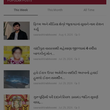
POPULAR POSTS
This Week
This Month
All Time
ફિલ્મ અને મીડિયા ક્ષેત્રે જૂનાગઢનાં યુવાને નામ રોશન
કર્યું
saurashtrabhoomi
Aug 4, 2026
0
ચાંદીપુરા વાયરસથી મહેસાણા જીલ્લામાં 4 વર્ષીય
બાળકીનું મોત...
saurashtrabhoomi
Jul 29, 2026
0
હવે ઈરાક ઉપર અમેરીકા-સાઉદી અરબનો હવાઈ
હુમલો ઈરાન સમર્થીત...
saurashtrabhoomi
Jul 29, 2026
0
ગુરૂપૂણિર્માં પર્વે દાદાને રિયલ ડાયમંડ જડિત સુવર્ણ
વાઘા,...
saurashtrabhoomi
Jul 29, 2026
0