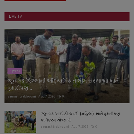
LIVE TV
જુનાગઢ
જૂનાગઢ જિલ્લાની ઔદ્યોગિક તાલીમ સંસ્થાઓ ખાતે
વૃક્ષારોપણ...
saurashtrabhoomi
Aug 7, 2026
0
જૂનાગઢ આઈ.ટી.આઈ. (મહિલા) ખાતે વૃક્ષારોપણ
કાર્યક્રમ યોજાયો
saurashtrabhoomi
Aug 7, 2026
0