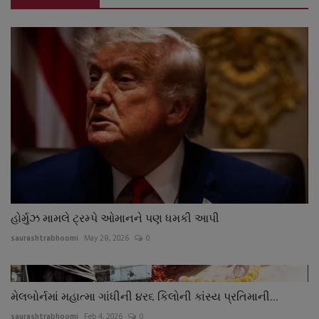
હોર્મુઝ મામલે ટ્રમ્પે ઓમાનને પણ ધમકી આપી
saurashtrabhoomi
May 28, 2026
0
મેલબોર્નમાં મહાત્મા ગાંધીની ૪ર૬ કિલોની કાંસ્ય પ્રતિમાની...
saurashtrabhoomi
Feb 4, 2026
0