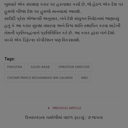
બુધવારે એક સંરક્ષણ કરાર પર હસ્તાક્ષર કર્યા છે, જે હેઠળ એક દેશ પર
નાણાંકીય સમાચાર
હુમલો બીજા દેશ પર હુમલો માનવામાં આવશે.
સાઉદી પ્રેસ એજન્સી અનુસાર, બંને દેશે સંયુક્ત નિવેદનમાં જણાવ્યું
સ્થાનિક સમાચાર
હતું કે આ કરાર સુરક્ષા વધારવા અને વિશ્વ શાંતિ સ્થાપિત કરવા માટેની
તેમની પ્રતિબદ્ધતાને પ્રતિબિંબિત કરે છે. આ કરાર દ્વારા બંને દેશો
સ્પોર્ટ્સ
વચ્ચે એક ડિફેન્સ કોર્પોરેશન પણ વિકસાવશે.
રાશિફળ
Tags:
ગુનાખોરી
PAKISTAN
SAUDI ARAB
OPRATION SINDOOR
CROWN PRINCE MOHAMMAD BIN SALMAN
MBS
બોલિવૂડ
સ્વાસ્થ્ય
PREVIOUS ARTICLE
ઉત્તરાખંડના ચમોલીમાં વાદળ ફાટયું : ૭ લાપતા