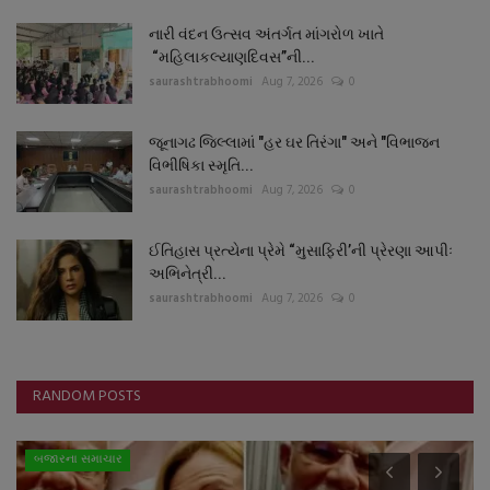
નારી વંદન ઉત્સવ અંતર્ગત માંગરોળ ખાતે
“મહિલાકલ્યાણદિવસ”ની...
saurashtrabhoomi
Aug 7, 2026
0
જૂનાગઢ જિલ્લામાં "હર ઘર તિરંગા" અને "વિભાજન
વિભીષિકા સ્મૃતિ...
saurashtrabhoomi
Aug 7, 2026
0
ઈતિહાસ પ્રત્યેના પ્રેમે “મુસાફિરી’ની પ્રેરણા આપીઃ
અભિનેત્રી...
saurashtrabhoomi
Aug 7, 2026
0
RANDOM POSTS
બજારના સમાચાર