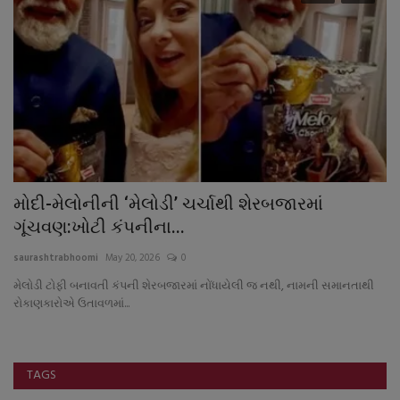
મોદી-મેલોનીની ‘મેલોડી’ ચર્ચાથી શેરબજારમાં
9
ગૂંચવણ:ખોટી કંપનીના...
પા
saurashtrabhoomi
May 20, 2026
0
sa
મેલોડી ટોફી બનાવતી કંપની શેરબજારમાં નોંધાયેલી જ નથી, નામની સમાનતાથી
રોકાણકારોએ ઉતાવળમાં...
TAGS