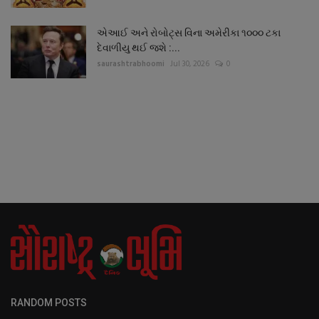
એઆઈ અને રોબોટ્સ વિના અમેરીકા ૧૦૦૦ ટકા
દેવાળીયુ થઈ જશે :...
saurashtrabhoomi
Jul 30, 2026
0
RANDOM POSTS