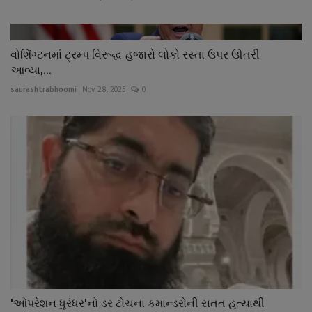
વોશિંગ્ટનમાં ટ્રમ્પ વિરૂદ્ધ હજારો લોકો રસ્તા ઉપર ઊતરી
આવ્યા,...
saurashtrabhoomi
Nov 28, 2025
0
'ઓપરેશન ધુરંધર'નો ડર ટોચના કમાન્ડરોની સતત હત્યાથી