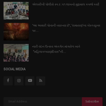
એલસીબી પોલીસે રૂા.૯.૫૧ લાખનો મુદ્દામાલ કબજે કર્યો
'આ અમારી પોતાની વ્યાખ્યા છે', ‘રામાયણ’ના કોસ્ચ્યુમ્સ
પર...
નારી વંદન ઉત્સવ અંતર્ગત માંગરોળ ખાતે
“મહિલાકલ્યાણદિવસ”ની...
SOCIAL MEDIA
Subscribe