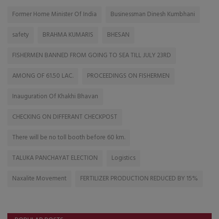
Former Home Minister Of India
Businessman Dinesh Kumbhani
safety
BRAHMA KUMARIS
BHESAN
FISHERMEN BANNED FROM GOING TO SEA TILL JULY 23RD
AMONG OF 61.50 LAC.
PROCEEDINGS ON FISHERMEN
Inauguration Of Khakhi Bhavan
CHECKING ON DIFFERANT CHECKPOST
There will be no toll booth before 60 km.
TALUKA PANCHAYAT ELECTION
Logistics
Naxalite Movement
FERTILIZER PRODUCTION REDUCED BY 15%