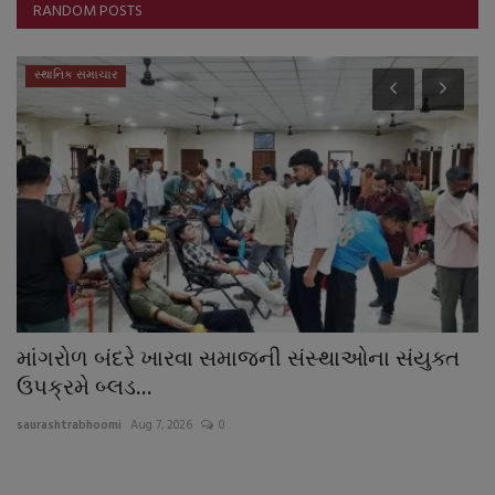
RANDOM POSTS
સ્થાનિક સમાચાર
માંગરોળ બંદરે ખારવા સમાજની સંસ્થાઓના સંયુક્ત
વ
ઉપક્રમે બ્લડ...
ક
saurashtrabhoomi
Aug 7, 2026
0
sa
ેતા
સત