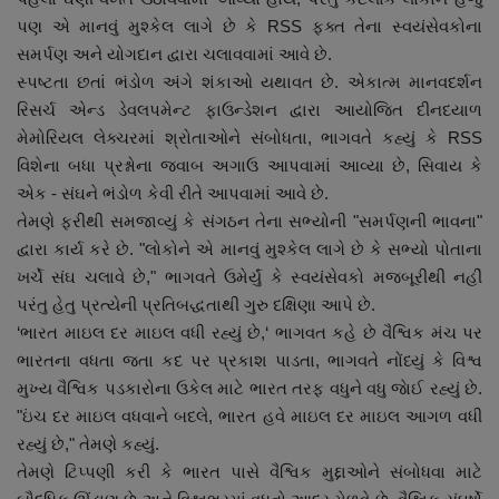
નાણાંકીય સમાચાર
પણ એ માનવું મુશ્કેલ લાગે છે કે RSS ફક્ત તેના સ્વયંસેવકોના
સમર્પણ અને યોગદાન દ્વારા ચલાવવામાં આવે છે.
સ્થાનિક સમાચાર
સ્પષ્ટતા છતાં ભંડોળ અંગે શંકાઓ યથાવત છે. એકાત્મ માનવદર્શન
રિસર્ચ એન્ડ ડેવલપમેન્ટ ફાઉન્ડેશન દ્વારા આયોજિત દીનદયાળ
સ્પોર્ટ્સ
મેમોરિયલ લેક્ચરમાં શ્રોતાઓને સંબોધતા, ભાગવતે કહ્યું કે RSS
વિશેના બધા પ્રશ્નોના જવાબ અગાઉ આપવામાં આવ્યા છે, સિવાય કે
એક - સંઘને ભંડોળ કેવી રીતે આપવામાં આવે છે.
રાશિફળ
તેમણે ફરીથી સમજાવ્યું કે સંગઠન તેના સભ્યોની "સમર્પણની ભાવના"
દ્વારા કાર્ય કરે છે. "લોકોને એ માનવું મુશ્કેલ લાગે છે કે સભ્યો પોતાના
ગુનાખોરી
ખર્ચે સંઘ ચલાવે છે," ભાગવતે ઉમેર્યું કે સ્વયંસેવકો મજબૂરીથી નહીં
પરંતુ હેતુ પ્રત્યેની પ્રતિબદ્ધતાથી ગુરુ દક્ષિણા આપે છે.
બોલિવૂડ
‘ભારત માઇલ દર માઇલ વધી રહ્યું છે,‘ ભાગવત કહે છે વૈશ્વિક મંચ પર
ભારતના વધતા જતા કદ પર પ્રકાશ પાડતા, ભાગવતે નોંધ્યું કે વિશ્વ
સ્વાસ્થ્ય
મુખ્ય વૈશ્વિક પડકારોના ઉકેલ માટે ભારત તરફ વધુને વધુ જાેઈ રહ્યું છે.
"ઇંચ દર માઇલ વધવાને બદલે, ભારત હવે માઇલ દર માઇલ આગળ વધી
રહ્યું છે," તેમણે કહ્યું.
તેમણે ટિપ્પણી કરી કે ભારત પાસે વૈશ્વિક મુદ્દાઓને સંબોધવા માટે