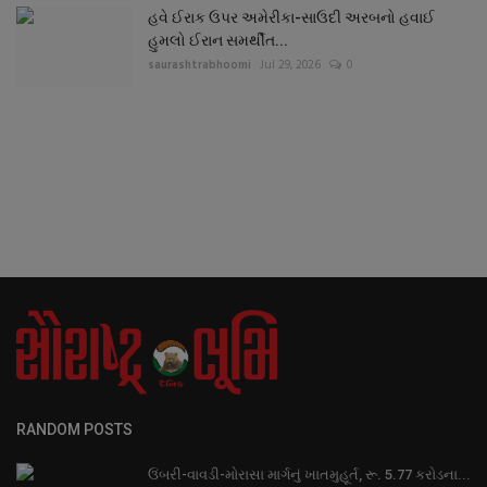
હવે ઈરાક ઉપર અમેરીકા-સાઉદી અરબનો હવાઈ
હુમલો ઈરાન સમર્થીત...
saurashtrabhoomi
Jul 29, 2026
0
RANDOM POSTS
ઉંબરી-વાવડી-મોરાસા માર્ગનું ખાતમુહૂર્ત, રૂ. 5.77 કરોડના...