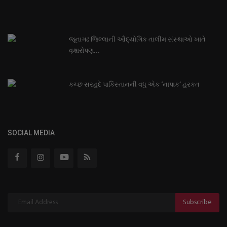
જૂનાગઢ જિલ્લાની ઔદ્યોગિક તાલીમ સંસ્થાઓ ખાતે
વૃક્ષારોપણ...
કચ્છ સરહદે પાકિસ્તાનની વધુ એક ‘નાપાક’ હરકત
SOCIAL MEDIA
Subscribe