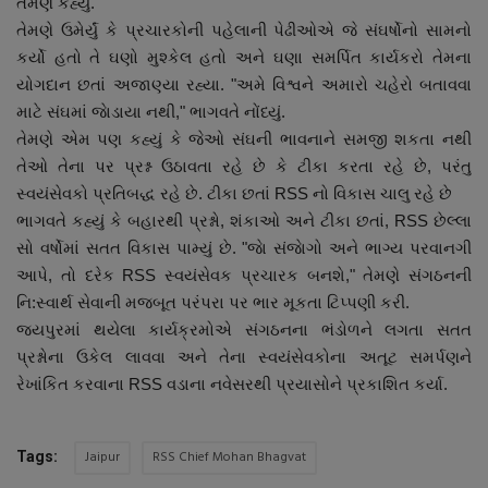
તેમણે કહ્યું.
તેમણે ઉમેર્યું કે પ્રચારકોની પહેલાની પેઢીઓએ જે સંઘર્ષોનો સામનો
કર્યો હતો તે ઘણો મુશ્કેલ હતો અને ઘણા સમર્પિત કાર્યકરો તેમના
યોગદાન છતાં અજાણ્યા રહ્યા. "અમે વિશ્વને અમારો ચહેરો બતાવવા
માટે સંઘમાં જાેડાયા નથી," ભાગવતે નોંધ્યું.
તેમણે એમ પણ કહ્યું કે જેઓ સંઘની ભાવનાને સમજી શકતા નથી
તેઓ તેના પર પ્રશ્ન ઉઠાવતા રહે છે કે ટીકા કરતા રહે છે, પરંતુ
સ્વયંસેવકો પ્રતિબદ્ધ રહે છે. ટીકા છતાં RSS નો વિકાસ ચાલુ રહે છે
ભાગવતે કહ્યું કે બહારથી પ્રશ્નો, શંકાઓ અને ટીકા છતાં, RSS છેલ્લા
સો વર્ષોમાં સતત વિકાસ પામ્યું છે. "જાે સંજાેગો અને ભાગ્ય પરવાનગી
આપે, તો દરેક RSS સ્વયંસેવક પ્રચારક બનશે," તેમણે સંગઠનની
નિ:સ્વાર્થ સેવાની મજબૂત પરંપરા પર ભાર મૂકતા ટિપ્પણી કરી.
જયપુરમાં થયેલા કાર્યક્રમોએ સંગઠનના ભંડોળને લગતા સતત
પ્રશ્નોના ઉકેલ લાવવા અને તેના સ્વયંસેવકોના અતૂટ સમર્પણને
રેખાંકિત કરવાના RSS વડાના નવેસરથી પ્રયાસોને પ્રકાશિત કર્યા.
Jaipur
RSS Chief Mohan Bhagvat
Tags: