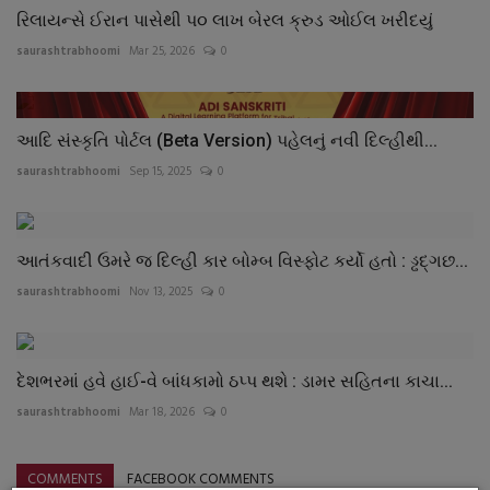
રિલાયન્સે ઈરાન પાસેથી પ૦ લાખ બેરલ ક્રુડ ઓઈલ ખરીદયું
saurashtrabhoomi
Mar 25, 2026
0
આદિ સંસ્કૃતિ પોર્ટલ (Beta Version) પહેલનું નવી દિલ્હીથી...
saurashtrabhoomi
Sep 15, 2025
0
આતંકવાદી ઉમરે જ દિલ્હી કાર બોમ્બ વિસ્ફોટ કર્યો હતો : ડ્ઢદ્ગછ...
saurashtrabhoomi
Nov 13, 2025
0
દેશભરમાં હવે હાઈ-વે બાંધકામો ઠપ્પ થશે : ડામર સહિતના કાચા...
saurashtrabhoomi
Mar 18, 2026
0
COMMENTS
FACEBOOK COMMENTS