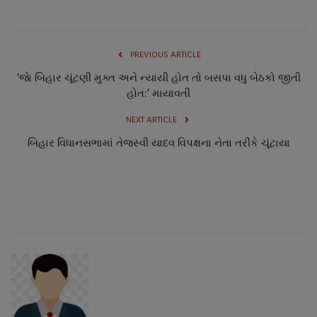
PREVIOUS ARTICLE
‘જાે બિહાર ચૂંટણી મુક્ત અને ન્યાયી હોત તો બસપા વધુ બેઠકો જીતી
હોત:‘ માયાવતી
NEXT ARTICLE
બિહાર વિધાનસભામાં તેજસ્વી યાદવ વિપક્ષના નેતા તરીકે ચૂંટાયા