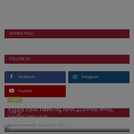
VOTING POLL
FOLLOW US
Facebook
Instagram
Youtube
ગુજરાત
કચ્છના રણમાં 100થી વધુ માનવ હાડપિંજરો મળ્યા,
LIVE TV
પ્રાચીન વસાહતના...
saurashtrabhoomi
Aug 8, 2026
0