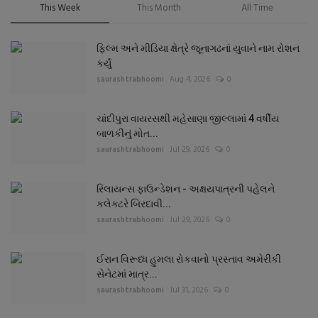
This Week
This Month
All Time
ફિલ્મ અને મીડિયા ક્ષેત્રે જૂનાગઢનાં યુવાને નામ રોશન
કર્યું
saurashtrabhoomi
Aug 4, 2026
0
ચાંદીપુરા વાયરસથી મહેસાણા જીલ્લામાં 4 વર્ષીય
બાળકીનું મોત...
saurashtrabhoomi
Jul 29, 2026
0
રિલાયન્સ ફાઉન્ડેશન - અક્ષયપાત્રની પહેલને
કલેક્ટરે બિરદાવી...
saurashtrabhoomi
Jul 29, 2026
0
ઈરાન વિરૂધ્ધ હુમલા રોકવાનો પ્રસ્તાવ અમેરીકી
સેનેટમાં માત્ર...
saurashtrabhoomi
Jul 31, 2026
0