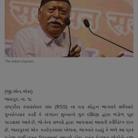
About Author
Contact
Dipotsav Special
આંતરરાષ્ટ્રીય
The Indian Express
રાષ્ટ્રીય
ગુજરાત
(જી.એન.એસ)
જુનાગઢ
જયપુર, તા. ૧૮
રાષ્ટ્રીય સ્વયંસેવક સંઘ (RSS) ના વડા મોહન ભાગવતે શનિવારે
Support US
પુનરોચ્ચાર કર્યો કે સંગઠન મુખ્યત્વે ગુરુ દક્ષિણા દ્વારા ભંડોળ પૂરું
પાડવામાં આવે છે, જે તેના સભ્યો દ્વારા આપવામાં આવતી સ્વૈચ્છિક દાન
બજારના સમાચાર
છે. જયપુરમાં એક કાર્યક્રમમાં બોલતા, ભાગવતે કહ્યું કે ભલે આ પ્રશ્ન
પહેલા ઘણી વખત ઉઠાવવામાં આવ્યો હોય, પરંતુ કેટલાક લોકોને હજુ