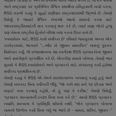
બૌદ્ધિક ઊંડાણ છે અને વિશ્વભરમાં વધતો આદર મેળવે છે. વૈશ્વિક સંઘર્ષો
અને રાષ્ટ્રવાદ પર પ્રતિબિંબ વૈશ્વિક સંઘર્ષોના ઇતિહાસની ચર્ચા કરતા,
RSS વડાએ કહ્યું કે યુદ્ધો ઘણીવાર રાષ્ટ્રવાદમાંથી ઉદ્ભવે છે. તેમણે
ઉમેર્યું કે જ્યારે વૈશ્વિક નેતાઓ આનો સામનો કરવા માટે
આંતરરાષ્ટ્રીયવાદની વાત કરવાનું શરૂ કરે છે, ત્યારે ઘણા લોકો હજુ
પણ તેમના રાષ્ટ્રીય હિતોને બીજા બધા કરતા ઉપર રાખે છે.
‘સ્વયંસેવક માટે, RSS કાર્ય સર્વોચ્ચ છે‘ રવિવારે જયપુરમાં અન્ય એક
કાર્યક્રમમાં, ભાગવતે "...ઔર યે જીવન સમરપિત" નામનું પુસ્તક
વિમોચન કર્યું, જે રાજસ્થાનના ૨૪ સ્વર્ગસ્થ RSS પ્રચારકોના જીવન
અને સમર્પણને પ્રકાશિત કરે છે. લોકાર્પણ સમયે બોલતા, તેમણે ભાર
મૂક્યો કે RSS સ્વયંસેવકો અને પ્રચારકો માટે, સંગઠનનું કાર્ય હંમેશા
સર્વોચ્ચ પ્રાથમિકતા છે.
તેમણે કહ્યું કે RSS એ તેમને સરસંઘચાલક બનવાનું કહ્યું હતું અને
તેમણે ખચકાટ વિના સ્વીકારી લીધું. "જાે કાલે સંઘ મને પદ છોડવા અને
સફાઈ કામ કરવાનું કહેશે, તો હું પણ તે કરીશ," તેમણે ઉમેર્યું.
‘પ્રચારક માન્યતાની ઇચ્છા વિના કામ કરે છે.‘ સાચો RSS પ્રચારક
ખ્યાતિ, માન્યતા કે પ્રસિદ્ધિ શોધતો નથી. "એક પ્રચારક પોતાના
નામનો ઉલ્લેખ કર્યા વિના બધું જ આપે છે - સમય, શક્તિ, જીવન -"