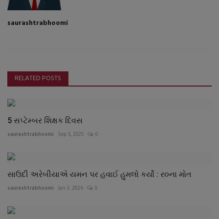
saurashtrabhoomi
RELATED POSTS
5 સપ્ટેમ્બર શિક્ષક દિવસ
saurashtrabhoomi
Sep 5, 2025
0
સાઉદી અરેબીયાએ યમન પર હવાઈ હુમલો કર્યો : ર૦ના મોત
saurashtrabhoomi
Jan 3, 2026
0