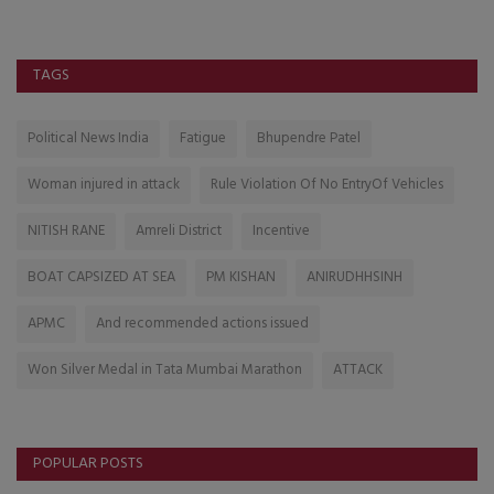
TAGS
Political News India
Fatigue
Bhupendre Patel
Woman injured in attack
Rule Violation Of No EntryOf Vehicles
NITISH RANE
Amreli District
Incentive
BOAT CAPSIZED AT SEA
PM KISHAN
ANIRUDHHSINH
APMC
And recommended actions issued
Won Silver Medal in Tata Mumbai Marathon
ATTACK
POPULAR POSTS