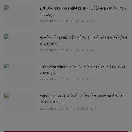
હર્ષવર્ધન રાણે અને સંજિદા શેખના ડેટિંગની ચર્ચાએ જોર
પકડ્યું,...
saurashtrabhoomi
Aug 8, 2026
0
યાસીન બોનૂ સાથે ડેટિંગની અફવાઓ પર નોરા ફતેહીએ
તોડ્યું મૌન,...
saurashtrabhoomi
Aug 8, 2026
0
કાશ્મીરમાં આતંકવાદના ઓનલાઈન નેટવર્ક સામે મોટી
કાર્યવાહી,...
saurashtrabhoomi
Aug 8, 2026
0
જૂનાગઢમાં ૫૮૪.૫ કિલો પ્રતિબંધિત પનીર અને ચીઝ
એનાલોગનાં...
saurashtrabhoomi
Aug 8, 2026
0