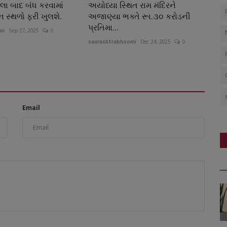
ા બાદ બંધ કરવામાં
અયોધ્યા સ્થિત રામ મંદિરને
ન સ્થળો ફરી ખુલશે.
અજાણ્યા ભક્તે રૂા.૩૦ કરોડની
પ્રતિમા...
mi
Sep 27, 2025
0
saurashtrabhoomi
Dec 24, 2025
0
Email