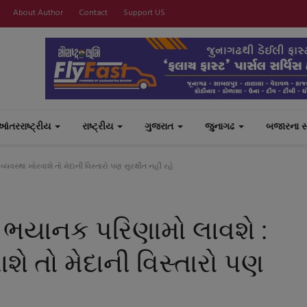
About Author
Contact
Support US
આંતરરાષ્ટ્રીય
રાષ્ટ્રીય
ગુજરાત
જુનાગઢ
બજારના 
્થા ખોરવાશે તો મેદાની વિસ્તારો પણ સુરક્ષીત નહીં રહે
યાનક પરિણામો લાવશે :
ાશે તો મેદાની વિસ્તારો પણ