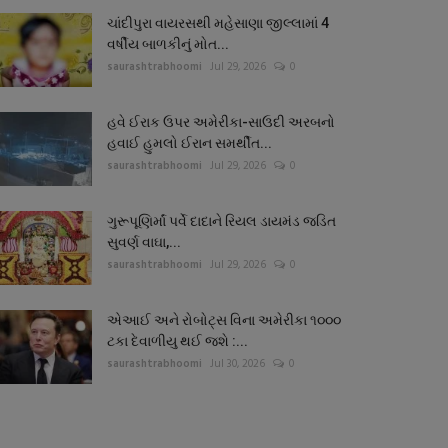
ચાંદીપુરા વાયરસથી મહેસાણા જીલ્લામાં 4
વર્ષીય બાળકીનું મોત...
saurashtrabhoomi
Jul 29, 2026
0
હવે ઈરાક ઉપર અમેરીકા-સાઉદી અરબનો
હવાઈ હુમલો ઈરાન સમર્થીત...
saurashtrabhoomi
Jul 29, 2026
0
ગુરૂપૂણિર્માં પર્વે દાદાને રિયલ ડાયમંડ જડિત
સુવર્ણ વાઘા,...
saurashtrabhoomi
Jul 29, 2026
0
એઆઈ અને રોબોટ્સ વિના અમેરીકા ૧૦૦૦
ટકા દેવાળીયુ થઈ જશે :...
saurashtrabhoomi
Jul 30, 2026
0