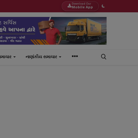
Download Our
Mobile App
સમાચાર
નાણાંકીય સમાચાર