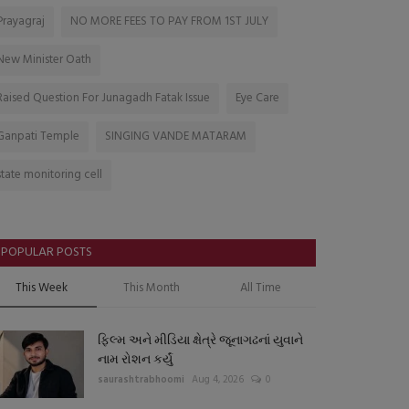
Prayagraj
NO MORE FEES TO PAY FROM 1ST JULY
New Minister Oath
Raised Question For Junagadh Fatak Issue
Eye Care
Ganpati Temple
SINGING VANDE MATARAM
state monitoring cell
POPULAR POSTS
This Week
This Month
All Time
ફિલ્મ અને મીડિયા ક્ષેત્રે જૂનાગઢનાં યુવાને
નામ રોશન કર્યું
saurashtrabhoomi
Aug 4, 2026
0