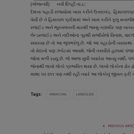
(એજન્સી) નવી દિલ્હી તા.૮:
દેશના પહાડી રાજ્યોમાં ખાસ કરીને ઉત્તરાખંડ, હિમાચલપ્ર
વેર્યો છે તે હિમાચલ પ્રદેશમાં અને ખાસ કરીને કૂલુ મનાલીથ
સ્લાઈડ અને ભૂસ્ખલનની મારથી જમ્મુ-કાશ્મીર પણ બાકાત 
લેન્ડસ્લાઈડ અને નદીઓના પૂરથી સર્જાયેલો વિનાશ, વાદ
સમસ્યા છે તો આ ભૂલભરેલુ છે. જો આ પહાડોની વ્યવસ્થા ખોર
તો મેદાનો પણ ઝપેટમાં આવશે. જેની તસવીરો હાલમાં પંજ
જોવા મળી રહ્યુ છે. જે આજ સુધી ક્યારેય આવ્યુ નથી. 
જેનાથી લાખો લોકો પ્રભાવિત થયા છે. લાખો લોકોના ઢોર ઢાં
માથા પર છત પણ નથી રહી ત્યારે આ લોકોનું જીવન ફરી ક્
HIMACHAL
LANDSLIDE
Tags:
PREVIOUS ARTI