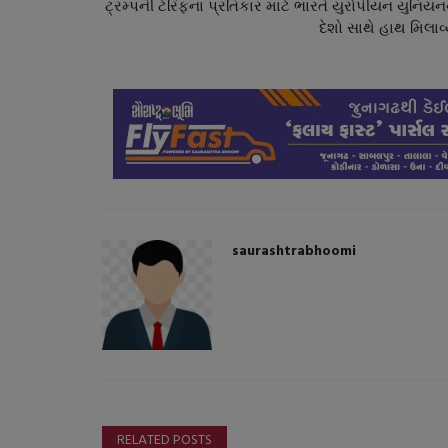
ટ્રમ્પની ટેરિફના પ્રતિકાર માટે ભારતે યુરોપીયન યુનિયન
દેશો સાથે હાથ મિલાવ
ગુજરાત
saurashtrabhoomi
RELATED POSTS