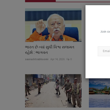
ગુજરાતની 289 સરકારી ITIમાં રાજ્ય
વૃક્ષારોપણ અભિયાન,...
saurashtrabhoomi
Aug 6, 2026
0
શ્રમ મંત્રી કુંવરજી બાવાળીયાએ ગાંધીનગર ITI ખાતે કર્યું 
પર્યાવરણ બચાવવા...
Join o
ભારત છે ત્યાં સુધી વિશ્વ સલામત
ચાલુ નાણાકીય
રહેશે : ભાગવત
ટેકસ આવક ર
કરોડ...
saurashtrabhoomi
Apr 14, 2026
0
saurashtrabhoo