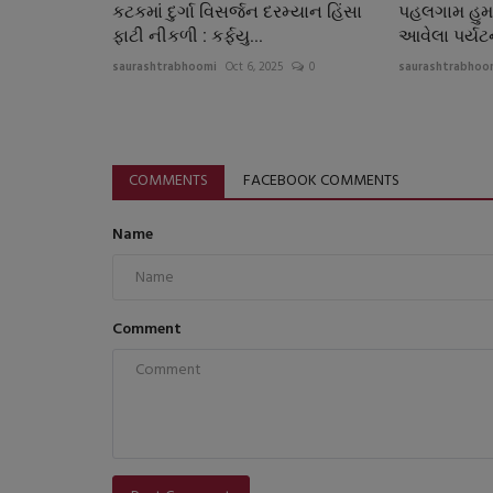
કટકમાં દુર્ગા વિસર્જન દરમ્યાન હિંસા
પહલગામ હુમલ
ફાટી નીકળી : કર્ફયુ...
આવેલા પર્યટ
saurashtrabhoomi
Oct 6, 2025
0
saurashtrabhoo
COMMENTS
FACEBOOK COMMENTS
Name
Comment