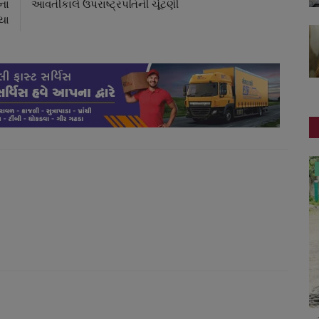
ના
આવતીકાલે ઉપરાષ્ટ્રપતિની ચૂંટણી
્યા
સ્થાનિક સમાચાર