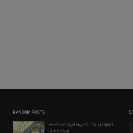
RANDOM POSTS
S
રર વર્ષ બાદ શહેરી સહકારી બેંકો ફરી ખુલશે
રિઝર્વ બેંકનો...