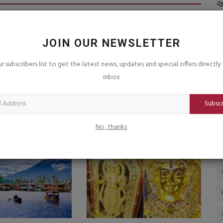
વ્યાપી
વેરાવળ તાલુકાના મેઘપુર ગામેથી ચાલાક દિપડો
એ
પાંજરે પુરાયો
ક
saurashtrabhoomi
Aug 7, 2026
0
sa
JOIN OUR NEWSLETTER
વૃક્ષારોપણ;
ur subscribers list to get the latest news, updates and special offers directly 
inbox
 વર્ષમાં સરકારની
પ્રોક્સી વોરનો સહારો લઈ રહ્યું છે
Subsc
ૂા.૪૯.૪૪ લાખ
પાકિસ્તાન : સૈન્ય પ્રમુખ
saurashtrabhoomi
Nov 24, 2025
0
No, thanks
mi
Feb 12, 2026
0