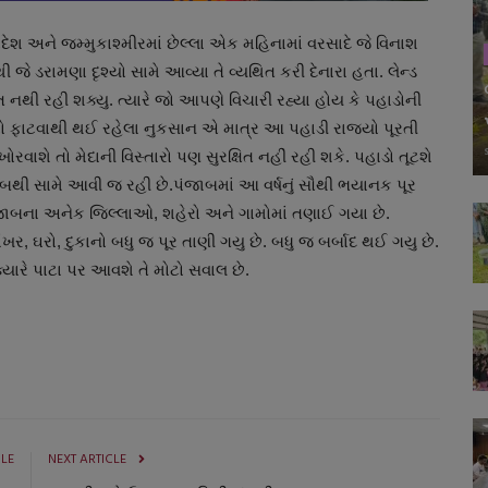
દેશ અને જમ્મુકાશ્મીરમાં છેલ્લા એક મહિનામાં વરસાદે જે વિનાશ
ી જે ડરામણા દૃશ્યો સામે આવ્યા તે વ્યથિત કરી દેનારા હતા. લેન્ડ
નથી રહી શક્યુ. ત્યારે જો આપણે વિચારી રહ્યા હોય કે પહાડોની
ળો ફાટવાથી થઈ રહેલા નુકસાન એ માત્ર આ પહાડી રાજ્યો પૂરતી
વાશે તો મેદાની વિસ્તારો પણ સુરક્ષિત નહીં રહી શકે. પહાડો તૂટશે
ાબથી સામે આવી જ રહી છે.પંજાબમાં આ વર્ષનું સૌથી ભયાનક પૂર
પંજાબના અનેક જિલ્લાઓ, શહેરો અને ગામોમાં તણાઈ ગયા છે.
ખર, ઘરો, દુકાનો બધુ જ પૂર તાણી ગયુ છે. બધુ જ બર્બાદ થઈ ગયુ છે.
યારે પાટા પર આવશે તે મોટો સવાલ છે.
CLE
NEXT ARTICLE