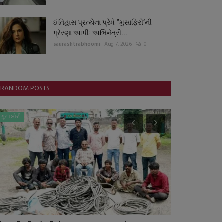
ઈતિહાસ પ્રત્યેના પ્રેમે “મુસાફિરી’ની
પ્રેરણા આપીઃ અભિનેત્રી...
saurashtrabhoomi
Aug 7, 2026
0
RANDOM POSTS
ગુનાખોરી
ગુનાખોરી