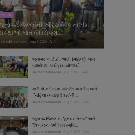
જુનાગઢ
જૂનાગઢ જિલ્લાની ઔદ્યોગિક તાલીમ
સંસ્થાઓ ખાતે વૃક્ષારોપણ...
saurashtrabhoomi
Aug 7, 2026
0
જૂનાગઢ આઈ.ટી.આઈ. (મહિલા) ખાતે
વૃક્ષારોપણ કાર્યક્રમ યોજાયો
saurashtrabhoomi
Aug 7, 2026
0
નારી વંદન ઉત્સવ અંતર્ગત માંગરોળ ખાતે
“મહિલાકલ્યાણદિવસ”ની...
saurashtrabhoomi
Aug 7, 2026
0
જૂનાગઢ જિલ્લામાં "હર ઘર તિરંગા" અને
"વિભાજન વિભીષિકા સ્મૃતિ...
saurashtrabhoomi
Aug 7, 2026
0