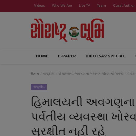
Videos
Who We Are
Live TV
Team
Guest Author
HOME
E-PAPER
DIPOTSAV SPECIAL
Home
રાષ્ટ્રીય
હિમાલયની અવગણના ભયાનક પરિણામો લાવશે : પર્વતીય વ્યવસ
રાષ્ટ્રીય
હિમાલયની અવગણના ભ
પર્વતીય વ્યવસ્થા ખોરવ
સુરક્ષીત નહીં રહે