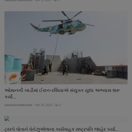
saurashtrabhoomi
Nov 4, 2025
0
ઓમાનની ખાડીમાં ઈરાન-રશિયાએ સંયુક્ત યુધ્ધ અભ્યાસ શરૂ
કર્યો...
saurashtrabhoomi
Feb 20, 2026
0
ટ્રમ્પે પોતાને વેનેઝુએલાના કાર્યવાહક રાષ્ટ્રપતિ જાહેર કર્યા...