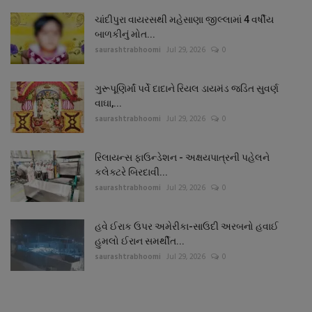
ચાંદીપુરા વાયરસથી મહેસાણા જીલ્લામાં 4 વર્ષીય
બાળકીનું મોત...
saurashtrabhoomi
Jul 29, 2026
0
ગુરૂપૂણિર્માં પર્વે દાદાને રિયલ ડાયમંડ જડિત સુવર્ણ
વાઘા,...
saurashtrabhoomi
Jul 29, 2026
0
રિલાયન્સ ફાઉન્ડેશન - અક્ષયપાત્રની પહેલને
કલેક્ટરે બિરદાવી...
saurashtrabhoomi
Jul 29, 2026
0
હવે ઈરાક ઉપર અમેરીકા-સાઉદી અરબનો હવાઈ
હુમલો ઈરાન સમર્થીત...
saurashtrabhoomi
Jul 29, 2026
0