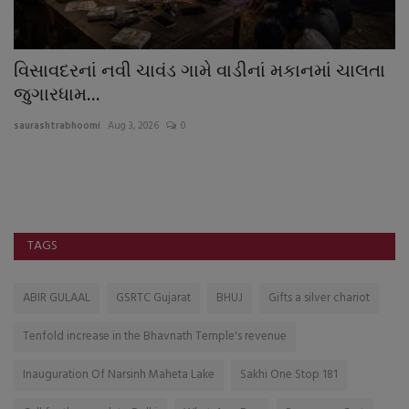
ંઈ
વિસાવદરનાં નવી ચાવંડ ગામે વાડીનાં મકાનમાં ચાલતા
એ
જુગારધામ...
કર
saurashtrabhoomi
Aug 3, 2026
0
sa
TAGS
ABIR GULAAL
GSRTC Gujarat
BHUJ
Gifts a silver chariot
Tenfold increase in the Bhavnath Temple's revenue
Inauguration Of Narsinh Maheta Lake
Sakhi One Stop 181