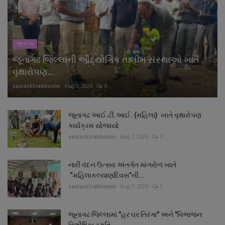
જુનાગઢ
જૂનાગઢ જિલ્લાની ઔદ્યોગિક તાલીમ સંસ્થાઓ ખાતે
વૃક્ષારોપણ...
saurashtrabhoomi
Aug 7, 2026
0
જૂનાગઢ આઈ.ટી.આઈ. (મહિલા) ખાતે વૃક્ષારોપણ
કાર્યક્રમ યોજાયો
saurashtrabhoomi
Aug 7, 2026
0
નારી વંદન ઉત્સવ અંતર્ગત માંગરોળ ખાતે
“મહિલાકલ્યાણદિવસ”ની...
saurashtrabhoomi
Aug 7, 2026
0
જૂનાગઢ જિલ્લામાં "હર ઘર તિરંગા" અને "વિભાજન