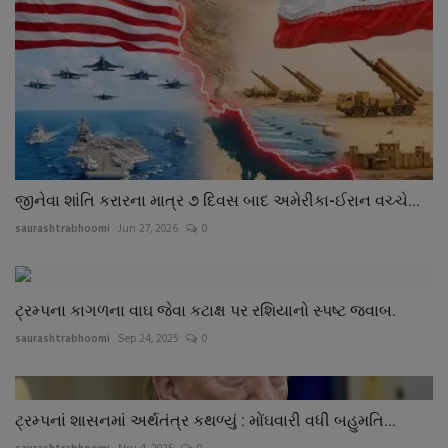
જીનેવા શાંતિ કરારના માત્ર ૭ દિવસ બાદ અમેરીકા-ઈરાન વચ્ચે...
saurashtrabhoomi
Jun 27, 2026
0
ટ્રમ્પના કાગળના વાઘ જેવા કટાક્ષ પર રશિયાનો સ્પષ્ટ જવાબ.
saurashtrabhoomi
Sep 24, 2025
0
ટ્રમ્પનાં શાસનમાં અર્થતંત્ર કથળ્યું : મોંઘવારી વધી બહુમતિ...