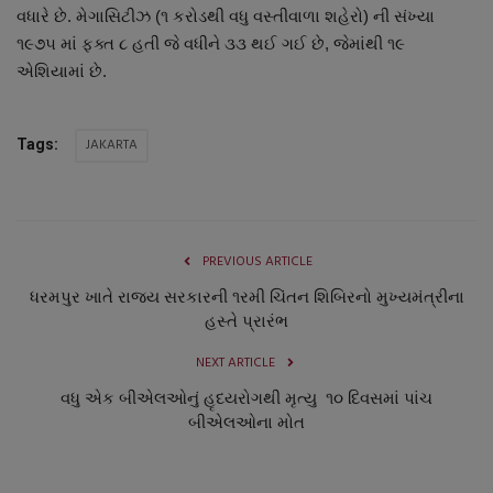
વધારે છે. મેગાસિટીઝ (૧ કરોડથી વધુ વસ્તીવાળા શહેરો) ની સંખ્યા
નાણાંકીય સમાચાર
૧૯૭૫ માં ફક્ત ૮ હતી જે વધીને ૩૩ થઈ ગઈ છે, જેમાંથી ૧૯
એશિયામાં છે.
સ્થાનિક સમાચાર
સ્પોર્ટ્સ
JAKARTA
Tags:
રાશિફળ
ગુનાખોરી
PREVIOUS ARTICLE
ધરમપુર ખાતે રાજય સરકારની ૧રમી ચિંતન શિબિરનો મુખ્યમંત્રીના
બોલિવૂડ
હસ્તે પ્રારંભ
સ્વાસ્થ્ય
NEXT ARTICLE
વધુ એક બીએલઓનું હૃદયરોગથી મૃત્યુ ૧૦ દિવસમાં પાંચ
બીએલઓના મોત