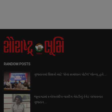
RANDOM POSTS
ગુજરાતમાં શિક્ષકો માટે ‘સેવા સમાધાન પોર્ટલ’ લોન્ચ, હવે...
જૂનાગઢમાં સ્કોલરશીપ-પાસીંગ ગેરંટીનું રેકેટ ચલાવનાર
ગુજરાત...