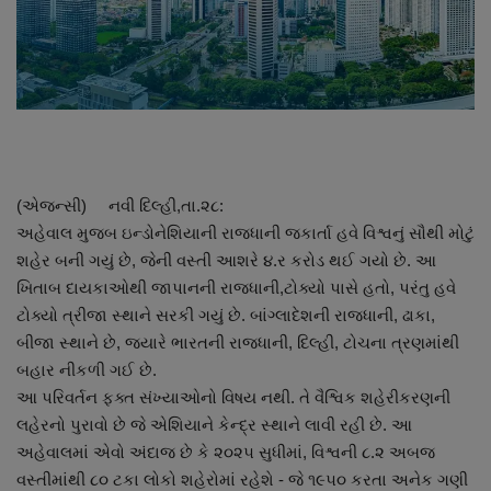
About Author
Contact
Dipotsav Special
આંતરરાષ્ટ્રીય
(એજન્સી) નવી દિલ્હી,તા.૨૮:
અહેવાલ મુજબ ઇન્ડોનેશિયાની રાજધાની જકાર્તા હવે વિશ્વનું સૌથી મોટું
રાષ્ટ્રીય
શહેર બની ગયું છે, જેની વસ્તી આશરે ૪.ર કરોડ થઈ ગયો છે. આ
ખિતાબ દાયકાઓથી જાપાનની રાજધાની,ટોક્યો પાસે હતો, પરંતુ હવે
ગુજરાત
ટોક્યો ત્રીજા સ્થાને સરકી ગયું છે. બાંગ્લાદેશની રાજધાની, ઢાકા,
બીજા સ્થાને છે, જ્યારે ભારતની રાજધાની, દિલ્હી, ટોચના ત્રણમાંથી
જુનાગઢ
બહાર નીકળી ગઈ છે.
આ પરિવર્તન ફક્ત સંખ્યાઓનો વિષય નથી. તે વૈશ્વિક શહેરીકરણની
Support US
લહેરનો પુરાવો છે જે એશિયાને કેન્દ્ર સ્થાને લાવી રહી છે. આ
અહેવાલમાં એવો અંદાજ છે કે ૨૦૨૫ સુધીમાં, વિશ્વની ૮.૨ અબજ
બજારના સમાચાર
વસ્તીમાંથી ૮૦ ટકા લોકો શહેરોમાં રહેશે - જે ૧૯૫૦ કરતા અનેક ગણી