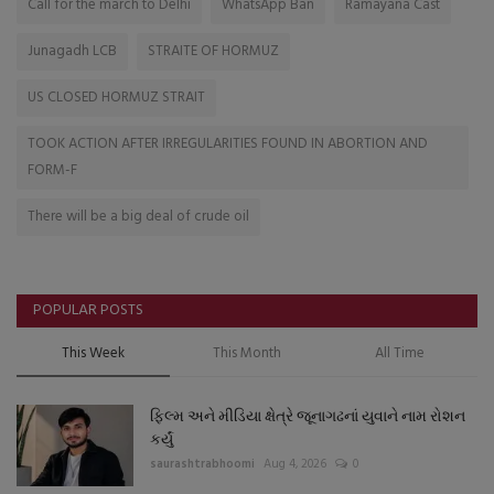
Call for the march to Delhi
WhatsApp Ban
Ramayana Cast
Junagadh LCB
STRAITE OF HORMUZ
US CLOSED HORMUZ STRAIT
TOOK ACTION AFTER IRREGULARITIES FOUND IN ABORTION AND
FORM-F
There will be a big deal of crude oil
POPULAR POSTS
This Week
This Month
All Time
ફિલ્મ અને મીડિયા ક્ષેત્રે જૂનાગઢનાં યુવાને નામ રોશન
કર્યું
saurashtrabhoomi
Aug 4, 2026
0