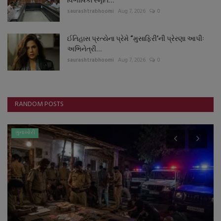
વિભીષિકા સ્મૃતિ...
saurashtrabhoomi
Aug 7, 2026
0
ઈતિહાસ પ્રત્યેના પ્રેમે “મુસાફિરી’ની પ્રેરણા આપીઃ
અભિનેત્રી...
saurashtrabhoomi
Aug 7, 2026
0
RANDOM POSTS
ગુનાખોરી