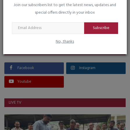
Join our subscribers list to get the latest news, updates and
special offers directly in your inbox
VOTING POLL
Subscribe
No, thanks
FOLLOW US
Facebook
Instagram
Youtube
LIVE TV