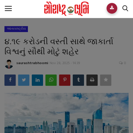
આંતરરાષ્ટ્રીય
Home
૪.૧૯ કરોડની વસ્તી સાથે જાકાર્તા
E-paper
વિશ્વનું સૌથી મોટું શહેર
Videos
saurashtrabhoomi
Nov 28, 2025 - 14:39
0
Who We Are
Live TV
Team
Guest Author