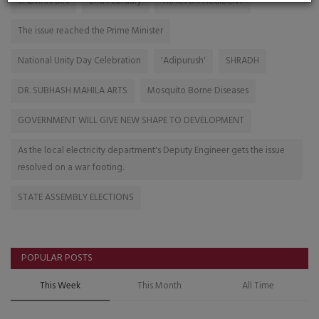
SALMAN BIN
2nd February
TRACTOR ACCIDENT
The issue reached the Prime Minister
National Unity Day Celebration
'Adipurush'
SHRADH
DR. SUBHASH MAHILA ARTS
Mosquito Borne Diseases
GOVERNMENT WILL GIVE NEW SHAPE TO DEVELOPMENT
As the local electricity department's Deputy Engineer gets the issue
resolved on a war footing.
STATE ASSEMBLY ELECTIONS
POPULAR POSTS
This Week
This Month
All Time