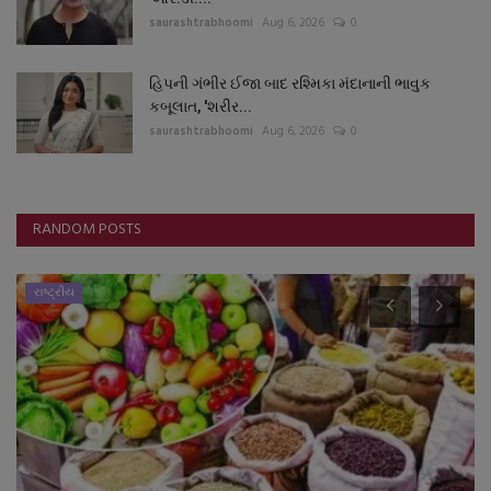
saurashtrabhoomi
Aug 6, 2026
0
હિપની ગંભીર ઈજા બાદ રશ્મિકા મંદાનાની ભાવુક
કબૂલાત, 'શરીર...
saurashtrabhoomi
Aug 6, 2026
0
RANDOM POSTS
રાષ્ટ્રીય