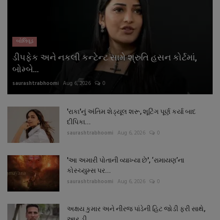
નાણાંકીય સમાચાર
સ્થાનિક સમાચાર
બોલિવૂડ
ડીપફેક અને નકલી કન્ટેન્ટ સામે શ્રુતિ હસન કોર્ટમાં,
સ્પોર્ટ્સ
બોમ્બે...
saurashtrabhoomi
Aug 6, 2026
0
રાશિફળ
ગુનાખોરી
'રાકા'નું અંતિમ શેડ્યૂલ શરૂ, શૂટિંગ પૂર્ણ કર્યા બાદ
દીપિકા...
saurashtrabhoomi
Aug 6, 2026
0
બોલિવૂડ
'આ અમારી પોતાની વ્યાખ્યા છે', ‘રામાયણ’ના
સ્વાસ્થ્ય
કોસ્ચ્યુમ્સ પર...
saurashtrabhoomi
Aug 6, 2026
0
અક્ષય કુમાર અને નીરજ પાંડેની હિટ જોડી ફરી સાથે,
આર.ડી....