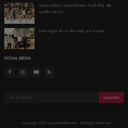
પંજાબ પોલીસે ૯ ત્રાસવાદીઓને ઝડપી લીધા : ISI
સમર્થીત આતંકી...
રાવલ નજીક ૧૪ ટન બેલા સાથે ટ્રક ઝડપાયો
SOCIAL MEDIA
Subscribe
Copyright 2025 SaurashtraBhoomi - All Rights Reserved.