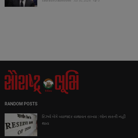
saurashtrabhoomi
Jul 30, 2026
0
RANDOM POSTS
રિઝર્વ બેંકે વ્યાજદર યથાવત રાખ્યા : લોન સસ્તી નહીં
થાય