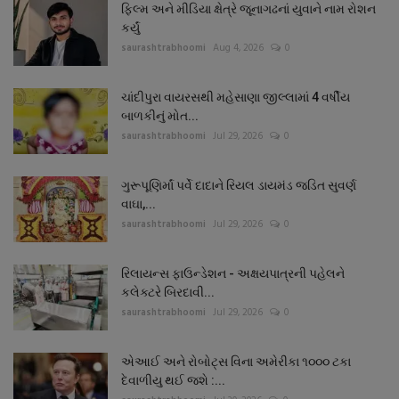
ફિલ્મ અને મીડિયા ક્ષેત્રે જૂનાગઢનાં યુવાને નામ રોશન
કર્યું
saurashtrabhoomi
Aug 4, 2026
0
ચાંદીપુરા વાયરસથી મહેસાણા જીલ્લામાં 4 વર્ષીય
બાળકીનું મોત...
saurashtrabhoomi
Jul 29, 2026
0
ગુરૂપૂણિર્માં પર્વે દાદાને રિયલ ડાયમંડ જડિત સુવર્ણ
વાઘા,...
saurashtrabhoomi
Jul 29, 2026
0
રિલાયન્સ ફાઉન્ડેશન - અક્ષયપાત્રની પહેલને
કલેક્ટરે બિરદાવી...
saurashtrabhoomi
Jul 29, 2026
0
એઆઈ અને રોબોટ્સ વિના અમેરીકા ૧૦૦૦ ટકા
દેવાળીયુ થઈ જશે :...