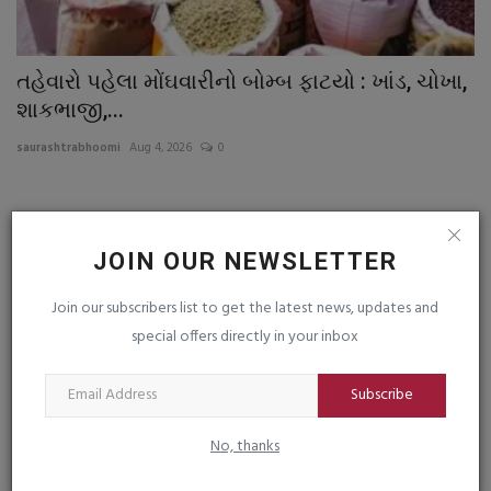
તહેવારો પહેલા મોંઘવારીનો બોમ્બ ફાટયો : ખાંડ, ચોખા,
એ
શાકભાજી,...
દ
saurashtrabhoomi
Aug 4, 2026
0
sa
ન
JOIN OUR NEWSLETTER
TAGS
Join our subscribers list to get the latest news, updates and
special offers directly in your inbox
PAKISTAN ATTACKS ON AFGHANISTAN`S HOSPITAL
Subscribe
Russia Drone Attack
No, thanks
The monsoon wreaked havoc from Jammu & Kashmir to Assam