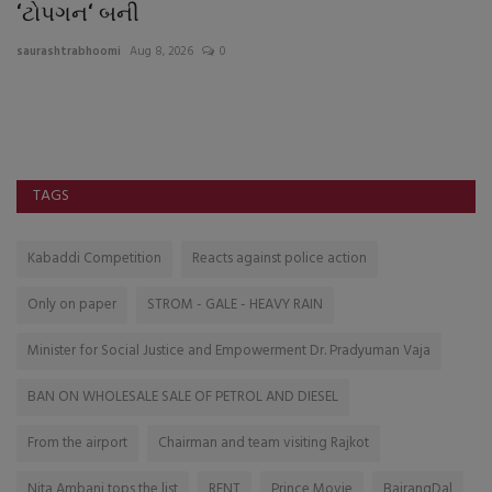
‘ટોપગન‘ બની
સ
saurashtrabhoomi
Aug 8, 2026
0
sa
મા
મન
TAGS
Kabaddi Competition
Reacts against police action
Only on paper
STROM - GALE - HEAVY RAIN
Minister for Social Justice and Empowerment Dr. Pradyuman Vaja
BAN ON WHOLESALE SALE OF PETROL AND DIESEL
From the airport
Chairman and team visiting Rajkot
Nita Ambani tops the list
RENT
Prince Movie
BajrangDal