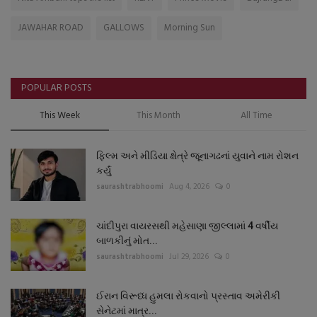
JAWAHAR ROAD
GALLOWS
Morning Sun
POPULAR POSTS
This Week
This Month
All Time
ફિલ્મ અને મીડિયા ક્ષેત્રે જૂનાગઢનાં યુવાને નામ રોશન
કર્યું
saurashtrabhoomi
Aug 4, 2026
0
ચાંદીપુરા વાયરસથી મહેસાણા જીલ્લામાં 4 વર્ષીય
બાળકીનું મોત...
saurashtrabhoomi
Jul 29, 2026
0
ઈરાન વિરૂધ્ધ હુમલા રોકવાનો પ્રસ્તાવ અમેરીકી
સેનેટમાં માત્ર...