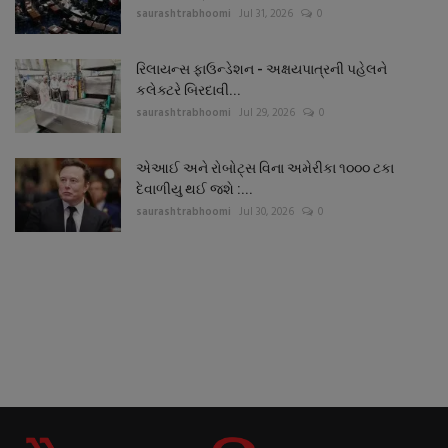
saurashtrabhoomi
Jul 31, 2026
0
રિલાયન્સ ફાઉન્ડેશન - અક્ષયપાત્રની પહેલને
કલેક્ટરે બિરદાવી...
saurashtrabhoomi
Jul 29, 2026
0
એઆઈ અને રોબોટ્સ વિના અમેરીકા ૧૦૦૦ ટકા
દેવાળીયુ થઈ જશે :...
saurashtrabhoomi
Jul 30, 2026
0