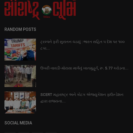
RANDOM POSTS
ટ્રમ્પને ફરી સુરાતન ચડયું : ભારત સહિત ૫ દેશ પર ૧૦૦
ટકા...
ઉંબરી-વાવડી-મોરાસા માર્ગનું ખાતમુહૂર્ત, રૂ. 5.77 કરોડના...
SCERT મહારાષ્ટ્ર અને કોટક એજ્યુકેશન ફાઉન્ડેશન
દ્વારા રાજ્યના...
SOCIAL MEDIA