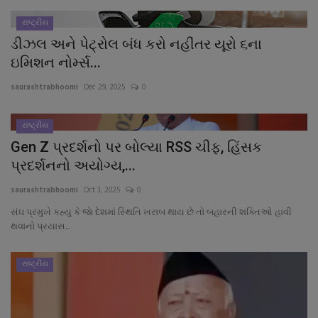
નાણાંકીય સમાચાર
રાષ્ટ્રીય
ડીઝલ અને પેટ્રોલ બંધ કરો નહીંતર યૂરો ૬ના
સ્થાનિક સમાચાર
ઇમિશન નોર્મ્સ...
સ્પોર્ટ્સ
saurashtrabhoomi
Dec 29, 2025
0
રાશિફળ
રાષ્ટ્રીય
Gen Z પ્રદર્શનો પર બોલ્યા RSS ચીફ, હિંસક
ગુનાખોરી
પ્રદર્શનનો અયોગ્ય,...
saurashtrabhoomi
Oct 3, 2025
0
બોલિવૂડ
સંઘ પ્રમુખે કહ્યુ કે જાે દેશમાં સ્થિતિ ખરાબ થાય છે તો બહારની શક્તિઓ હાવી
થવાનો પ્રયાસ...
સ્વાસ્થ્ય
રાષ્ટ્રીય