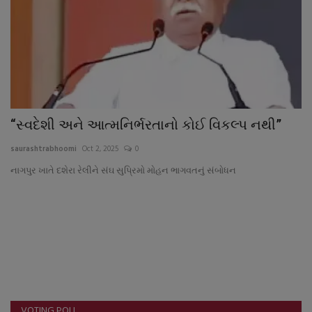
“સ્વદેશી અને આત્મનિર્ભરતાનો કોઈ વિકલ્પ નથી”
saurashtrabhoomi
Oct 2, 2025
0
નાગપુર ખાતે દશેરા રેલીને સંઘ સુપ્રિમો મોહન ભાગવતનું સંબોધન
VOTING POLL