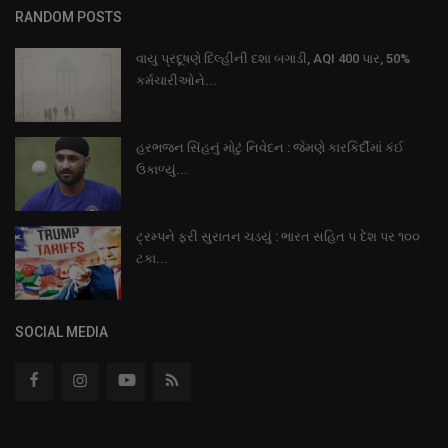
RANDOM POSTS
વાયુ પ્રદૂષણે દિલ્હીની દશા બગાડી, AQI 400 પાર, 50%
કર્મચારીઓને...
હરભજન સિંહનું મોટું નિવેદન : જેમણે કારકિર્દીમાં કંઈ
ઉકાળ્યું...
ટ્રમ્પને ફરી સુરાતન ચડયું : ભારત સહિત ૫ દેશ પર ૧૦૦
ટકા...
SOCIAL MEDIA