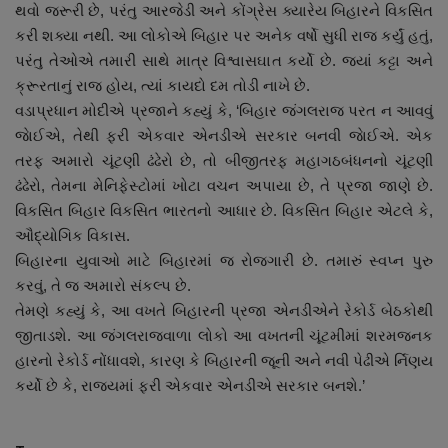
થવો જરૂરી છે, પરંતુ આરજેડી અને કોંગ્રેસ ક્યારેય બિહારને વિકસિત
કરી શક્યા નથી. આ લોકોએ બિહાર પર અનેક વર્ષો સુધી રાજ કર્યું હતું,
પરંતુ તેઓએ તમારી સાથે માત્ર વિશ્વાસઘાત કર્યો છે. જ્યાં કટ્ટા અને
ક્રૂરતાનું રાજ હોય, ત્યાં કાયદો દમ તોડી નાખે છે.
વડાપ્રધાન મોદીએ પ્રજાને કહ્યું કે, ‘બિહાર જંગલરાજ પરત ન આવવું
જાેઈએ, તેથી ફરી એકવાર એનડીએ સરકાર બનવી જાેઈએ. એક
તરફ અમારો ચૂંટણી ઢંઢેરો છે, તો બીજીતરફ મહાગઠબંધનનો ચૂંટણી
ઢંઢેરો, તેમના મેનિફેસ્ટોમાં ખોટા વચન અપાયા છે, તે પ્રજા જાણે છે.
વિકસિત બિહાર વિકસિત ભારતનો આધાર છે. વિકસિત બિહાર એટલે કે,
ઔદ્યોગિક વિકાસ.
બિહારના યુવાઓ માટે બિહારમાં જ રોજગારી છે. તમારું સ્વપ્ન પુરુ
કરવું, તે જ અમારો સંકલ્પ છે.
તેમણે કહ્યું કે, આ વખતે બિહારની પ્રજા એનડીએને રેકોર્ડ બેઠકોથી
જીતાડશે. આ જંગલરાજવાળા લોકો આ વખતની ચૂંટમીમાં શરમજનક
હારનો રેકોર્ડ નોંધાવશે, કારણ કે બિહારની જૂની અને નવી પેઢીએ ર્નિણય
કર્યો છે કે, રાજ્યમાં ફરી એકવાર એનડીએ સરકાર બનશે.’