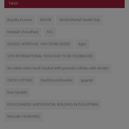
TAGS
Royalty Evasion
MOVIE
World Mental Health Day
Deepak Choudhary
SSC
GOODS WORTH RS. 1.08 CRORE SEIZED
Agra
12TH INTERNATIONAL YOGA DAY TO BE CELEBRATED
Accident when truck loaded with peanuts collides with divider
CROSS VOTING
DevbhoomiDwarka
gujarati
Rain Update
POLICE RAIDED A RESIDENTIAL BUILDING IN DOLATPARA
MUSLIM COUNTRIES