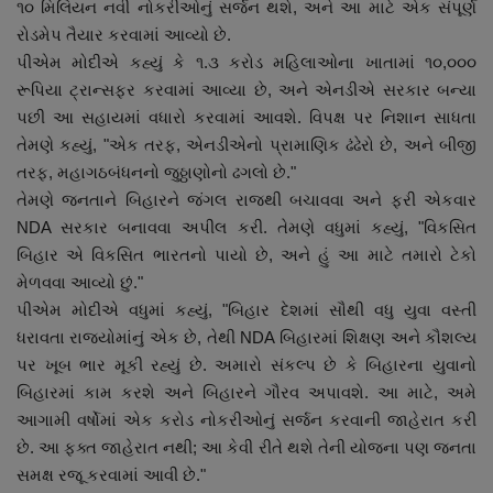
૧૦ મિલિયન નવી નોકરીઓનું સર્જન થશે, અને આ માટે એક સંપૂર્ણ
નાણાંકીય સમાચાર
રોડમેપ તૈયાર કરવામાં આવ્યો છે.
પીએમ મોદીએ કહ્યું કે ૧.૩ કરોડ મહિલાઓના ખાતામાં ૧૦,૦૦૦
સ્થાનિક સમાચાર
રૂપિયા ટ્રાન્સફર કરવામાં આવ્યા છે, અને એનડીએ સરકાર બન્યા
પછી આ સહાયમાં વધારો કરવામાં આવશે. વિપક્ષ પર નિશાન સાધતા
સ્પોર્ટ્સ
તેમણે કહ્યું, "એક તરફ, એનડીએનો પ્રામાણિક ઢંઢેરો છે, અને બીજી
તરફ, મહાગઠબંધનનો જુઠ્ઠાણોનો ઢગલો છે."
રાશિફળ
તેમણે જનતાને બિહારને જંગલ રાજથી બચાવવા અને ફરી એકવાર
NDA સરકાર બનાવવા અપીલ કરી. તેમણે વધુમાં કહ્યું, "વિકસિત
ગુનાખોરી
બિહાર એ વિકસિત ભારતનો પાયો છે, અને હું આ માટે તમારો ટેકો
મેળવવા આવ્યો છું."
બોલિવૂડ
પીએમ મોદીએ વધુમાં કહ્યું, "બિહાર દેશમાં સૌથી વધુ યુવા વસ્તી
ધરાવતા રાજ્યોમાંનું એક છે, તેથી NDA બિહારમાં શિક્ષણ અને કૌશલ્ય
સ્વાસ્થ્ય
પર ખૂબ ભાર મૂકી રહ્યું છે. અમારો સંકલ્પ છે કે બિહારના યુવાનો
બિહારમાં કામ કરશે અને બિહારને ગૌરવ અપાવશે. આ માટે, અમે
આગામી વર્ષોમાં એક કરોડ નોકરીઓનું સર્જન કરવાની જાહેરાત કરી
છે. આ ફક્ત જાહેરાત નથી; આ કેવી રીતે થશે તેની યોજના પણ જનતા
સમક્ષ રજૂ કરવામાં આવી છે."