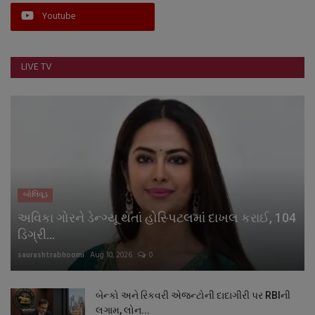
Youtube
LIVE TV
બોલિવૂડ
અવિકા ગોરને ડેન્ગ્યૂ થતાં હોસ્પિટલમાં દાખલ કરાઈ, 104
ડિગ્રી...
saurashtrabhoomi
Aug 10, 2026
0
બેન્કો અને રિકવરી એજન્ટોની દાદાગીરી પર RBIની
લગામ, લોન...