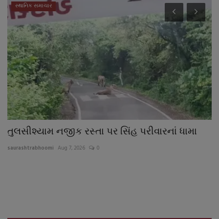
સ્થાનિક સમાચાર
ડ
તુલસીશ્યામ નજીક રસ્તા પર સિંહ પરીવારનાં ધામા
વ
આ
saurashtrabhoomi
Aug 7, 2026
0
sa
એક
ઉઘ