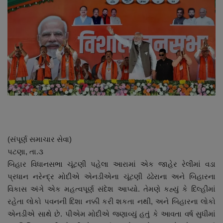
About Author
Contact
Dipotsav Special
આંતરરાષ્ટ્રીય
રાષ્ટ્રીય
ગુજરાત
(સંપૂર્ણ સમાચાર સેવા)
પટણા, તા.૩
જુનાગઢ
બિહાર વિધાનસભા ચૂંટણી પહેલા આરામાં એક જાહેર રેલીમાં વડા
પ્રધાન નરેન્દ્ર મોદીએ એનડીએના ચૂંટણી ઢંઢેરાના અને બિહારના
Support US
વિકાસ અંગે એક મહત્વપૂર્ણ સંદેશ આપ્યો. તેમણે કહ્યું કે દિલ્હીમાં
રહેતા લોકો પવનની દિશા નક્કી કરી શકતા નથી, અને બિહારના લોકો
બજારના સમાચાર
એનડીએ સાથે છે. પીએમ મોદીએ જણાવ્યું હતું કે આવતા વર્ષ સુધીમાં