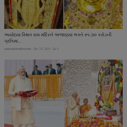
અયોધ્યા સ્થિત રામ મંદિરને અજાણ્યા ભક્તે રૂા.૩૦ કરોડની
પ્રતિમા...
saurashtrabhoomi
Dec 24, 2025
0