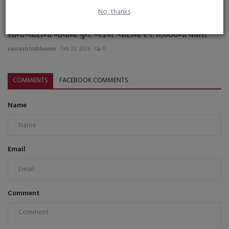
No, thanks
સોના-ચાંદીના ભાવોમાં પુન: ભડકો ચાંદીમાં રૂા.૧૬૦૦૦નો વધારો
saurashtrabhoomi
Feb 23, 2026
0
COMMENTS
FACEBOOK COMMENTS
Name
Email
Comment