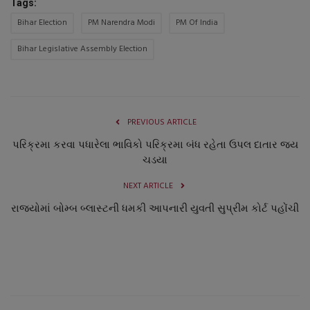
Tags:
Bihar Election
PM Narendra Modi
PM Of India
Bihar Legislative Assembly Election
PREVIOUS ARTICLE
પરિક્રમા કરવા પધારેલા ભાવિકો પરિક્રમા બંધ રહેતા ઉપલ દાતાર જય
ચડયા
NEXT ARTICLE
રાજ્યોમાં બોમ્બ બ્લાસ્ટની ધમકી આપનારી યુવતી સુપ્રીમ કોર્ટ પહોંચી