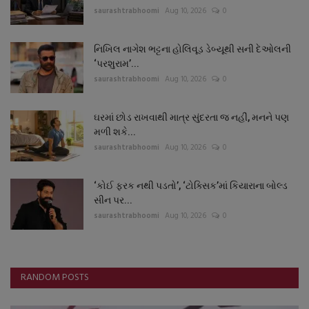
saurashtrabhoomi
Aug 10, 2026
0
નિખિલ નાગેશ ભટ્ટના હોલિવૂડ ડેબ્યૂથી સની દેઓલની
‘પરશુરામ’...
saurashtrabhoomi
Aug 10, 2026
0
ઘરમાં છોડ રાખવાથી માત્ર સુંદરતા જ નહીં, મનને પણ
મળી શકે...
saurashtrabhoomi
Aug 10, 2026
0
‘કોઈ ફરક નથી પડતો’, ‘ટોક્સિક’માં કિયારાના બોલ્ડ
સીન પર...
saurashtrabhoomi
Aug 10, 2026
0
RANDOM POSTS