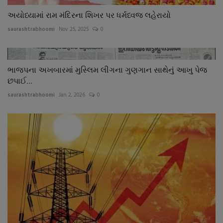
અયોધ્યામાં રામ મંદિરના શિખર પર ધર્મધ્વજ લહેરાયો
saurashtrabhoomi
Nov 25, 2025
0
ભાજપના અખબારમાં મુસ્લિમ લીગના ગુણગાન સાથેનું આખુ પેજ
છપાઈ...
saurashtrabhoomi
Jan 2, 2026
0