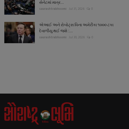
સેનેટમાં માત્ર...
saurashtrabhoomi
Jul 31, 2026
0
એઆઈ અને રોબોટ્સ વિના અમેરીકા ૧૦૦૦ ટકા
દેવાળીયુ થઈ જશે :...
saurashtrabhoomi
Jul 30, 2026
0