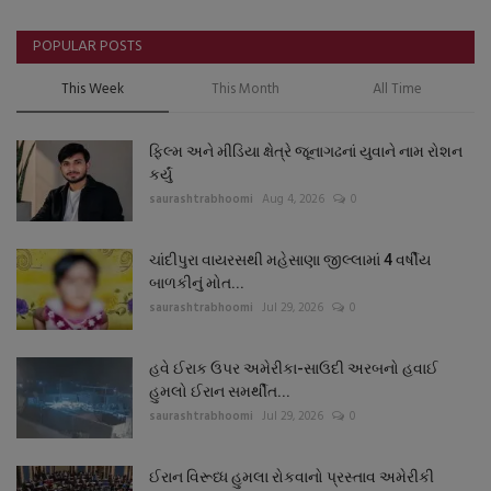
POPULAR POSTS
This Week
This Month
All Time
ફિલ્મ અને મીડિયા ક્ષેત્રે જૂનાગઢનાં યુવાને નામ રોશન
કર્યું
saurashtrabhoomi
Aug 4, 2026
0
ચાંદીપુરા વાયરસથી મહેસાણા જીલ્લામાં 4 વર્ષીય
બાળકીનું મોત...
saurashtrabhoomi
Jul 29, 2026
0
હવે ઈરાક ઉપર અમેરીકા-સાઉદી અરબનો હવાઈ
હુમલો ઈરાન સમર્થીત...
saurashtrabhoomi
Jul 29, 2026
0
ઈરાન વિરૂધ્ધ હુમલા રોકવાનો પ્રસ્તાવ અમેરીકી