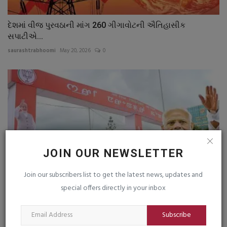
દેશમાં વીજ પુરવઠાની માંગ 260 ગીગાવોટની ઐતિહાસીક
સપાટીએ...
saurashtrabhoomi
May 20, 2026
0
JOIN OUR NEWSLETTER
Join our subscribers list to get the latest news, updates and
special offers directly in your inbox
વડાપ્રધાન મોદી આજે હિંસાગ્રસ્ત મણીપુરની મુલાકાતે
Subscribe
saurashtrabhoomi
Sep 13, 2025
0