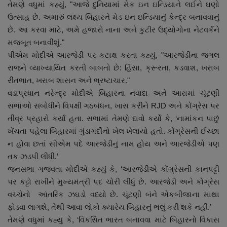
તેમણે વધુમાં કહ્યું, "આજે દુનિયામાં મેક ઇન ઇન્ડિયાને લઈને ઘણો
ઉત્સાહ છે. અમારું લક્ષ્ય બિહારને મેડ ઇન ઇન્ડિયાનું કેન્દ્ર બનાવવાનું
છે. આ કરવા માટે, અમે હજારો નાના અને કુટીર ઉદ્યોગોના નેટવર્કને
મજબૂત બનાવીશું."
પીએમ મોદીએ આરજેડી પર કટાક્ષ કરતા કહ્યું, "આરજેડીના જંગલ
રાજને વ્યાખ્યાયિત કરતી બાબતો છે: હિંસા, ક્રૂરતા, કડવાશ, ખરાબ
રીતભાત, ખરાબ શાસન અને ભ્રષ્ટાચાર."
વડાપ્રધાન નરેન્દ્ર મોદીએ બિહારના નવાદા અને આરામાં ચૂંટણી
સભાઓ સંબોધીને વિપક્ષી ગઠબંધન, ખાસ કરીને RJD અને કોંગ્રેસ પર
તીવ્ર પ્રહારો કર્યા હતા. સભામાં તેમણે દાવો કર્યો કે, ‘નામાંકન પાછું
ખેંચતા પહેલા બિહારમાં ગુંડાગર્દીનો ખેલ ખેલાયો હતો. કોંગ્રેસની ઈચ્છા
ન હોવા છતાં સીએમ પદે આરજેડીનું નામ હોય અને આરજેડીએ પણ
તક ઝડપી લીધી.’
જનસભા ગજવતા મોદીએ કહ્યું કે, ‘આરજેડીએ કોંગ્રેસની કાનપટ્ટી
પર કટ્ટો રાખીને મુખ્યમંત્રી પદ ચોરી લીધું છે. આરજેડી અને કોંગ્રેસ
વચ્ચેનો આંતરિક ઝઘડો વધ્યો છે. ચૂંટણી બંને એકબીજાના માથા
ફોડવા લાગશે, તેથી આવા લોકો ક્યારેય બિહારનું ભલું કરી શકે નહીં.’
તેમણે વધુમાં કહ્યું કે, ‘વિકસિત ભારત બનાવવા માટે બિહારનો વિકાસ