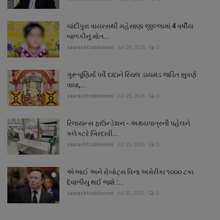
ચાંદીપુરા વાયરસથી મહેસાણા જીલ્લામાં 4 વર્ષીય
બાળકીનું મોત...
saurashtrabhoomi
Jul 29, 2026
0
ગુરૂપૂણિર્માં પર્વે દાદાને રિયલ ડાયમંડ જડિત સુવર્ણ
વાઘા,...
saurashtrabhoomi
Jul 29, 2026
0
રિલાયન્સ ફાઉન્ડેશન - અક્ષયપાત્રની પહેલને
કલેક્ટરે બિરદાવી...
saurashtrabhoomi
Jul 29, 2026
0
એઆઈ અને રોબોટ્સ વિના અમેરીકા ૧૦૦૦ ટકા
દેવાળીયુ થઈ જશે :...
saurashtrabhoomi
Jul 30, 2026
0