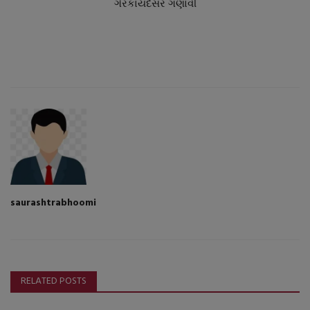
ગેરકાયદેસર ગણાવી
saurashtrabhoomi
RELATED POSTS