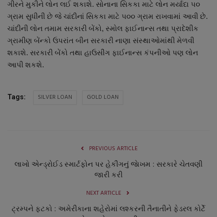
ગીરને મુકીને લોન લઈ શકાશે. સોનાના સિકકા માટે લોન મર્યાદા ૫૦
નાણાંકીય સમાચાર
ગ્રામ સુધીની છે જે ચાંદીનાં સિકકા માટે ૫૦૦ ગ્રામ રાખવામાં આવી છે.
ચાંદીની લોન તમામ સરકારી બેંકો, સ્મોલ ફાઈનાન્સ તથા પ્રાદેશીક
સ્થાનિક સમાચાર
ગ્રામીણ બેંન્કો ઉપરાંત બીન સરકારી નાણા સંસ્થાઓમાંથી મેળવી
શકાશે. સરકારી બેંકો તથા હાઉસીંગ ફાઈનાન્સ કંપનીઓ પણ લોન
સ્પોર્ટ્સ
આપી શકશે.
રાશિફળ
SILVER LOAN
GOLD LOAN
Tags:
ગુનાખોરી
બોલિવૂડ
PREVIOUS ARTICLE
સ્વાસ્થ્ય
લાખો એન્ડ્રોઈડ સ્માર્ટફોન પર હેકીંગનું જાેખમ : સરકારે ચેતવણી
જારી કરી
NEXT ARTICLE
ટ્રમ્પને ફટકો : અમેરીકાના શહેરોમાં લશ્કરની તૈનાતીને ફેડરલ કોર્ટે