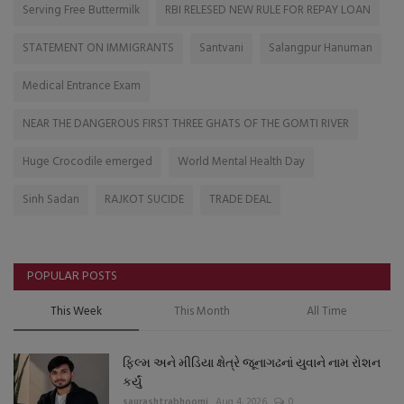
Serving Free Buttermilk
RBI RELESED NEW RULE FOR REPAY LOAN
STATEMENT ON IMMIGRANTS
Santvani
Salangpur Hanuman
Medical Entrance Exam
NEAR THE DANGEROUS FIRST THREE GHATS OF THE GOMTI RIVER
Huge Crocodile emerged
World Mental Health Day
Sinh Sadan
RAJKOT SUCIDE
TRADE DEAL
POPULAR POSTS
This Week
This Month
All Time
ફિલ્મ અને મીડિયા ક્ષેત્રે જૂનાગઢનાં યુવાને નામ રોશન
કર્યું
saurashtrabhoomi
Aug 4, 2026
0