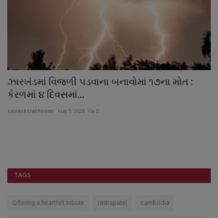
ઝારખંડમાં વિજળી પડવાના બનાવોમાં ૧૭ના મોત :
ર
કેરળમાં ૪ દિવસમાં...
sa
saurashtrabhoomi
Aug 5, 2026
0
TAGS
Offering a heartfelt tribute
rastrapatei
cambodia