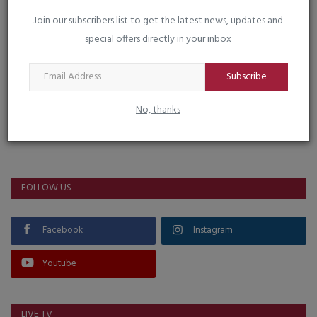
Join our subscribers list to get the latest news, updates and
special offers directly in your inbox
Subscribe
No, thanks
VOTING POLL
FOLLOW US
Facebook
Instagram
Youtube
LIVE TV