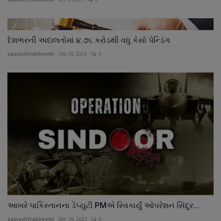
દેશભરની અદાલતોમાં ૪.૭૬ કરોડથી વધુ કેસો પેન્ડિંગ
saurashtrabhoomi
Feb 14, 2026
0
આખરે પાકિસ્તાનના ડેપ્યુટી PMએ સ્વિકાર્યું ઓપરેશન સિંદૂર...
saurashtrabhoomi
Dec 29, 2025
0