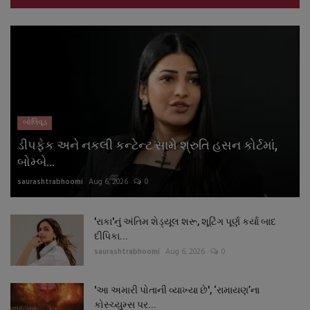
બોલિવૂડ
ડીપફેક અને નકલી કન્ટેન્ટ સામે શ્રુતિ હસન કોર્ટમાં,
બોમ્બે...
saurashtrabhoomi
Aug 6, 2026
0
'રાકા'નું અંતિમ શેડ્યૂલ શરૂ, શૂટિંગ પૂર્ણ કર્યા બાદ
દીપિકા...
saurashtrabhoomi
Aug 6, 2026
0
'આ અમારી પોતાની વ્યાખ્યા છે', ‘રામાયણ’ના
કોસ્ચ્યુમ્સ પર...