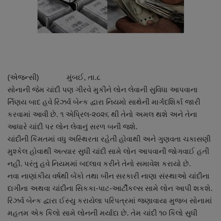
About Author
Contact
Dipotsav Special
(એજન્સી) મુંબઈ, તા.૮
આંતરરાષ્ટ્રીય
સોનાની જેમ ચાંદી પણ ગીરવે મુકીને લોન લેવાની સુવિધા આપવાના
ર્નિણય બાદ હવે રિઝર્વ બેન્ક દ્વારા નિયમો સાથેની માર્ગદશિર્કા જારી
રાષ્ટ્રીય
કરવામાં આવી છે. ૧ એપ્રિલ-૨૦૨૬ થી તેનો અમલ થશે અને તેના
આધારે ચાંદી પર લોન લેવાનું સરળ બની જશે.
ગુજરાત
ચાંદીની કિંમતમાં વધુ અસ્થિરતા રહેતી હોવાથી અને ગુણવતા ચકાસણી
મુશ્કેલ હોવાથી અત્યાર સુધી ચાંદી સામે લોન આપવાની જોગવાઈ હતી
જુનાગઢ
નહીં. પરંતુ હવે નિયમમાં બદલાવ કરીને તેનો સમાવેશ કરાયો છે.
નવા નાણાંકીય વર્ષથી બેંકો તથા બીન સરકારી નાણા સંસ્થાઓ ચાંદીના
Support US
દાગીના અથવા ચાંદીના સિકકા-પાટ-આર્ટીકલ્સ સામે લોન આપી શકશે.
રિઝર્વ બેન્ક દ્વારા ઈસ્યુ કરાયેલા પરિપત્રમાં જણાવાયા મુજબ સોનામાં
બજારના સમાચાર
મહતમ એક કિલો સામે લોનની મર્યાદા છે. તેમ ચાંદી ૧૦ કિલો સુધી