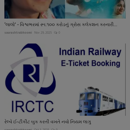
‘લાલો’ - વિશ્વભરમાં રૂા.૧૦૦ કરોડનું ગ્રોસ કલેકશન કરનારી...
saurashtrabhoomi
Nov 29, 2025
0
રેલ્વે ઈ-ટીકીટ બુક કરતી વખતે નવો નિયમ લાગુ
saurashtrabhoomi
Oct 3, 2025
0