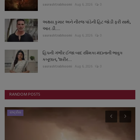
saurashtrabhoomi
Aug 6, 2026
0
અક્ષય કુમાર અને નીરજ પાંડેની હિટ જોડી ફરી સાથે,
આર.ડી....
saurashtrabhoomi
Aug 6, 2026
0
હિપની ગંભીર ઈજા બાદ રશ્મિકા મંદાનાની ભાવુક
કબૂલાત, 'શરીર...
saurashtrabhoomi
Aug 6, 2026
0
RANDOM POSTS
રાષ્ટ્રીય