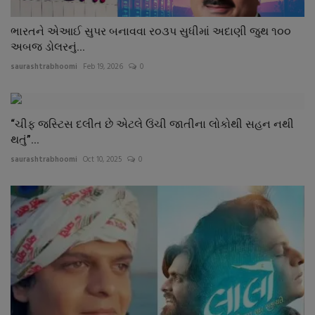
ભારતને એઆઈ સુપર બનાવવા ર૦૩પ સુધીમાં અદાણી જુથ ૧૦૦
અબજ ડોલરનું...
saurashtrabhoomi
Feb 19, 2026
0
“ચીફ જસ્ટિસ દલીત છે એટલે ઉંચી જાતીના લોકોથી સહન નથી
થતું”...
saurashtrabhoomi
Oct 10, 2025
0