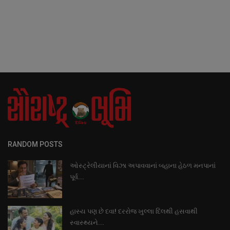
RANDOM POSTS
ઓસ્ટ્રેલીયાનાં વિઝા અપાવવાનાં બહાના હેઠળ મનપાનાં
પૂર્વ...
હાસ્ય પણ છે દવા! દરરોજ ખુલ્લા દિલથી હસવાથી
સ્વાસ્થ્યને...