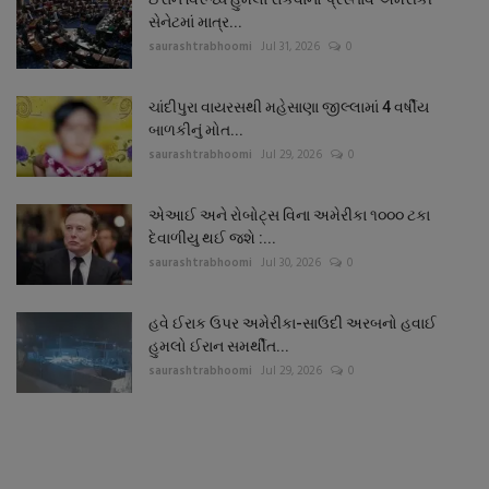
સેનેટમાં માત્ર...
saurashtrabhoomi
Jul 31, 2026
0
ચાંદીપુરા વાયરસથી મહેસાણા જીલ્લામાં 4 વર્ષીય
બાળકીનું મોત...
saurashtrabhoomi
Jul 29, 2026
0
એઆઈ અને રોબોટ્સ વિના અમેરીકા ૧૦૦૦ ટકા
દેવાળીયુ થઈ જશે :...
saurashtrabhoomi
Jul 30, 2026
0
હવે ઈરાક ઉપર અમેરીકા-સાઉદી અરબનો હવાઈ
હુમલો ઈરાન સમર્થીત...
saurashtrabhoomi
Jul 29, 2026
0