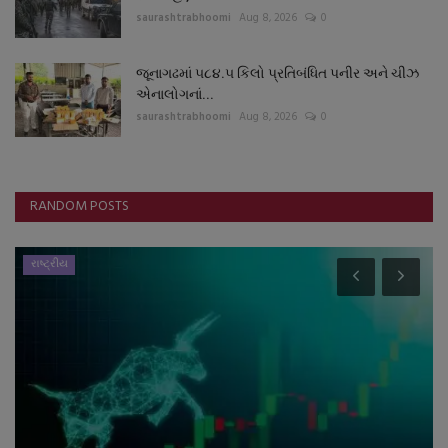
saurashtrabhoomi
Aug 8, 2026
0
જૂનાગઢમાં ૫૮૪.૫ કિલો પ્રતિબંધિત પનીર અને ચીઝ
એનાલોગનાં...
saurashtrabhoomi
Aug 8, 2026
0
RANDOM POSTS
રાષ્ટ્રીય