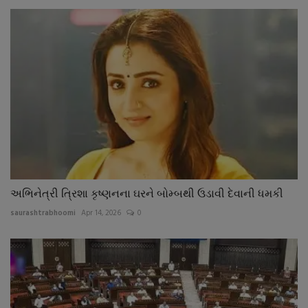
અભિનેત્રી ત્રિશા કૃષ્ણનના ઘરને બોમ્બથી ઉડાવી દેવાની ધમકી
saurashtrabhoomi
Apr 14, 2026
0