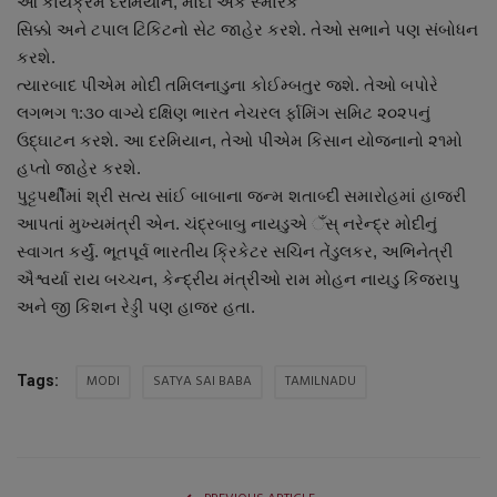
આ કાર્યક્રમ દરમિયાન, મોદી એક સ્મારક
નાણાંકીય સમાચાર
સિક્કો અને ટપાલ ટિકિટનો સેટ જાહેર કરશે. તેઓ સભાને પણ સંબોધન
કરશે.
સ્થાનિક સમાચાર
ત્યારબાદ પીએમ મોદી તમિલનાડુના કોઈમ્બતુર જશે. તેઓ બપોરે
લગભગ ૧:૩૦ વાગ્યે દક્ષિણ ભારત નેચરલ ર્ફામિંગ સમિટ ૨૦૨૫નું
સ્પોર્ટ્સ
ઉદ્ઘાટન કરશે. આ દરમિયાન, તેઓ પીએમ કિસાન યોજનાનો ૨૧મો
હપ્તો જાહેર કરશે.
રાશિફળ
પુટ્ટપર્થીમાં શ્રી સત્ય સાંઈ બાબાના જન્મ શતાબ્દી સમારોહમાં હાજરી
આપતાં મુખ્યમંત્રી એન. ચંદ્રબાબુ નાયડુએ ઁસ્ નરેન્દ્ર મોદીનું
ગુનાખોરી
સ્વાગત કર્યું. ભૂતપૂર્વ ભારતીય ક્રિકેટર સચિન તેંડુલકર, અભિનેત્રી
ઐશ્વર્યા રાય બચ્ચન, કેન્દ્રીય મંત્રીઓ રામ મોહન નાયડુ કિંજરાપુ
બોલિવૂડ
અને જી કિશન રેડ્ડી પણ હાજર હતા.
સ્વાસ્થ્ય
MODI
SATYA SAI BABA
TAMILNADU
Tags: