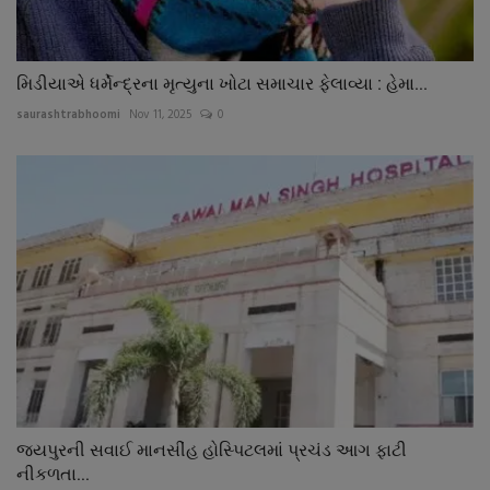
મિડીયાએ ધર્મેન્દ્રના મૃત્યુના ખોટા સમાચાર ફેલાવ્યા : હેમા...
saurashtrabhoomi
Nov 11, 2025
0
જયપુરની સવાઈ માનસીંહ હોસ્પિટલમાં પ્રચંડ આગ ફાટી
નીકળતા...