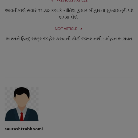
PREVIOUS ARTICLE
આવતીકાલે સવારે ૧૧.૩૦ કલાકે નીતિશ કુમાર બીહારના મુખ્યમંત્રી પદે
શપથ લેશે
NEXT ARTICLE
ભારતને હિન્દુ રાષ્ટ્ર જાહેર કરવાની કોઈ જરૂર નથી : મોહન ભાગવત
saurashtrabhoomi