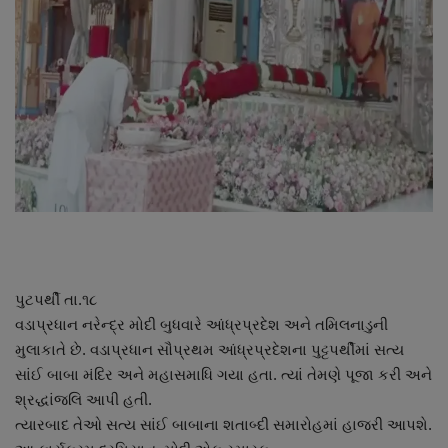
About Author
Contact
Dipotsav Special
આંતરરાષ્ટ્રીય
રાષ્ટ્રીય
ગુજરાત
પુટપર્થી તા.૧૮
જુનાગઢ
વડાપ્રધાન નરેન્દ્ર મોદી બુધવારે આંધ્રપ્રદેશ અને તમિલનાડુની
મુલાકાતે છે. વડાપ્રધાન સૌપ્રથમ આંધ્રપ્રદેશના પુટ્ટપર્થીમાં સત્ય
Support US
સાંઈ બાબા મંદિર અને મહાસમાધિ ગયા હતા. ત્યાં તેમણે પૂજા કરી અને
શ્રદ્ધાંજલિ આપી હતી.
બજારના સમાચાર
ત્યારબાદ તેઓ સત્ય સાંઈ બાબાના શતાબ્દી સમારોહમાં હાજરી આપશે.