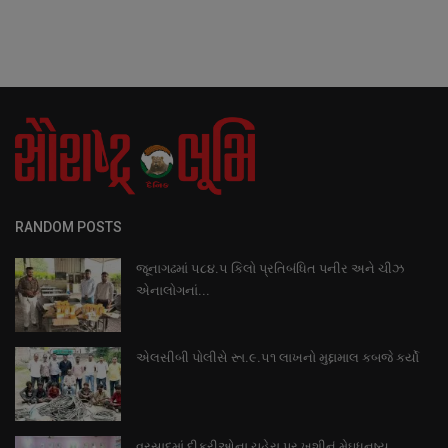
RANDOM POSTS
જૂનાગઢમાં ૫૮૪.૫ કિલો પ્રતિબંધિત પનીર અને ચીઝ
એનાલોગનાં...
એલસીબી પોલીસે રૂા.૯.૫૧ લાખનો મુદ્દામાલ કબજે કર્યો
વરસાદમાં દીકરીઓના ચહેરા પર ખુશીનું મેઘધનુષ્ય..