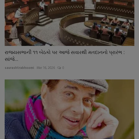
રાજયસભાની ૧૧ બેઠકો પર આજે સવારથી મતદાનનો પ્રારંભ :
સાંજે...
saurashtrabhoomi
Mar 16, 2026
0