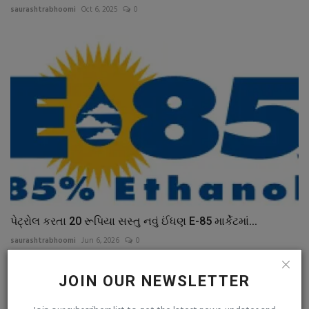
saurashtrabhoomi
Oct 6, 2025
0
પેટ્રોલ કરતા 20 રૂપિયા સસ્તુ નવું ઈંધણ E-85 માર્કેટમાં...
saurashtrabhoomi
Jun 6, 2026
0
JOIN OUR NEWSLETTER
COMMENTS
FACEBOOK COMMENTS