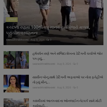
ગુજરાત
કચ્છના રણમાં 100થી વધુ માનવ હાડપિંજરો મળ્યા,
પ્રાચીન વસાહતના...
saurashtrabhoomi
Aug 8, 2026
0
હર્ષવર્ધન રાણે અને સંજિદા શેખના ડેટિંગની ચર્ચાએ જોર
પકડ્યું,...
saurashtrabhoomi
Aug 8, 2026
0
યાસીન બોનૂ સાથે ડેટિંગની અફવાઓ પર નોરા ફતેહીએ
તોડ્યું મૌન,...
saurashtrabhoomi
Aug 8, 2026
0
કાશ્મીરમાં આતંકવાદના ઓનલાઈન નેટવર્ક સામે મોટી
કાર્યવાહી,...