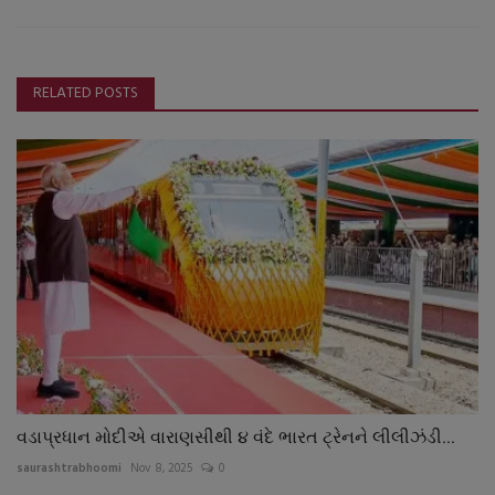
RELATED POSTS
વડાપ્રધાન મોદીએ વારાણસીથી ૪ વંદે ભારત ટ્રેનને લીલીઝંડી...
saurashtrabhoomi
Nov 8, 2025
0