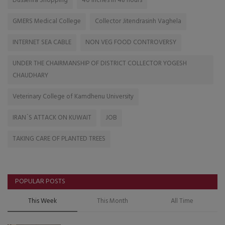
Dussehra Shopping
40 inches in 48 hours
GMERS Medical College
Collector Jitendrasinh Vaghela
INTERNET SEA CABLE
NON VEG FOOD CONTROVERSY
UNDER THE CHAIRMANSHIP OF DISTRICT COLLECTOR YOGESH
CHAUDHARY
Veterinary College of Kamdhenu University
IRAN`S ATTACK ON KUWAIT
JOB
TAKING CARE OF PLANTED TREES
POPULAR POSTS
This Week
This Month
All Time