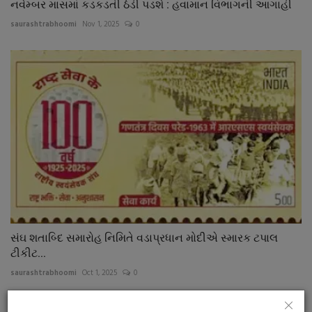
નવેમ્બર માસમાં કડકડતી ઠંડી પડશે : હવામાન વિભાગની આગાહી
saurashtrabhoomi
Nov 1, 2025
0
સંઘ શતાબ્દિ સમારોહ નિમિતે વડાપ્રધાન મોદીએ સ્મારક ટપાલ
ટીકીટ...
saurashtrabhoomi
Oct 1, 2025
0