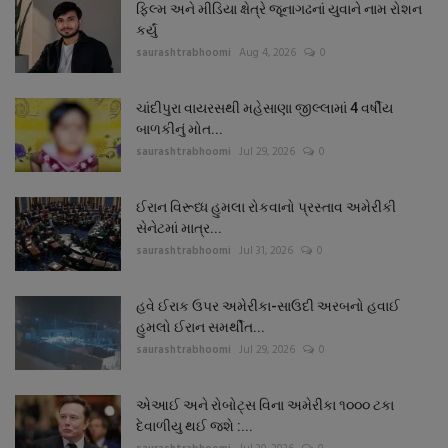
ફિલ્મ અને મીડિયા ક્ષેત્રે જૂનાગઢનાં યુવાને નામ રોશન
કર્યું
saurashtrabhoomi
Aug 4, 2026
0
ચાંદીપુરા વાયરસથી મહેસાણા જીલ્લામાં 4 વર્ષીય
બાળકીનું મોત...
saurashtrabhoomi
Jul 29, 2026
0
ઈરાન વિરૂધ્ધ હુમલા રોકવાનો પ્રસ્તાવ અમેરીકી
સેનેટમાં માત્ર...
saurashtrabhoomi
Jul 31, 2026
0
હવે ઈરાક ઉપર અમેરીકા-સાઉદી અરબનો હવાઈ
હુમલો ઈરાન સમર્થીત...
saurashtrabhoomi
Jul 29, 2026
0
એઆઈ અને રોબોટ્સ વિના અમેરીકા ૧૦૦૦ ટકા
દેવાળીયુ થઈ જશે :...