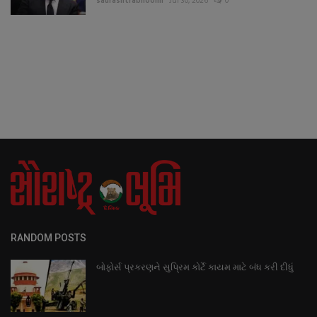
saurashtrabhoomi
Jul 30, 2026
0
RANDOM POSTS
બોફોર્સ પ્રકરણને સુપ્રિમ કોર્ટે કાયમ માટે બંધ કરી દીધું