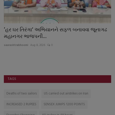
ાં
‘હર ઘર તિરંગા’ અભિયાનને સફળ બનાવવા જૂનાગઢ
ન
મહાનગર ભાજપની...
“
saurashtrabhoomi
Aug 8, 2026
0
sa
TAGS
Deaths of two sailors
US carried out airstrikes on Iran
INCREASED 2 RUPEES
SENSEX JUMPS 1200 POINTS