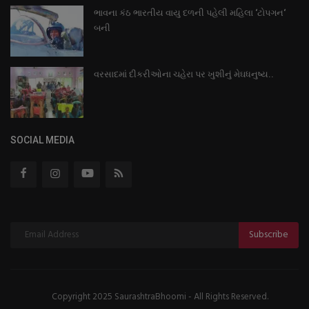
ભાવના કંઠ ભારતીય વાયુ દળની પહેલી મહિલા ‘ટોપગન‘
બની
વરસાદમાં દીકરીઓના ચહેરા પર ખુશીનું મેઘધનુષ્ય..
SOCIAL MEDIA
Subscribe
Copyright 2025 SaurashtraBhoomi - All Rights Reserved.