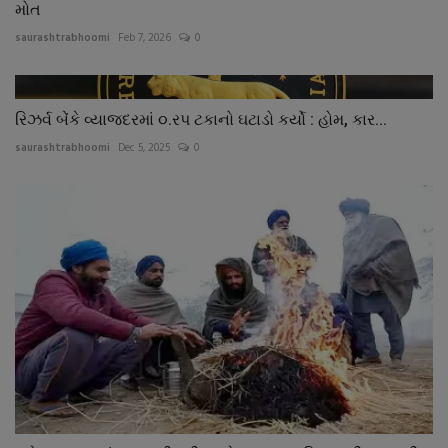
મોત
saurashtrabhoomi
Feb 7, 2026
0
રિઝર્વ બેંકે વ્યાજદરમાં ૦.રપ ટકાનો ઘટાડો કર્યો : હોમ, કાર...
saurashtrabhoomi
Dec 5, 2025
0