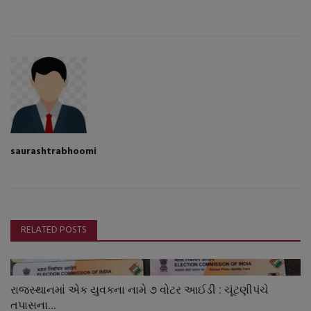
saurashtrabhoomi
RELATED POSTS
રાજસ્થાનમાં એક યુવકના નામે ૭ વોટર આઈડી : ચૂંટણીપંચે
તપાસના...