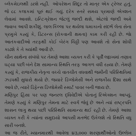
બ્લેકમેઇલથી ડરશે નહીં. ઓપરેશન સિંદૂર તો માત્ર એક ટ્રેલર હતું,
જે ૮૮ કલાકમાં પૂરું થઈ ગયું. દરેક સ્તરે સમય પ્રમાણે એક્શન
લેવામાં આવશે. ઇન્ટિગ્રેશન જેટલું જલ્દી થશે, એટલો જલ્દી અમે
જવાબ આપી શકીશું. લાલ કિલ્લા પર થયેલા ધમાકાનો સંદર્ભ લેતા સેના
પ્રમુખે કહ્યું કે, ડિટરન્સ (રોકવાની ક્ષમતા) કામ કરી રહી છે. જાે
આતંકવાદીઓ તરફથી કોઈ બેરંગ ચિઠ્ઠી પણ આવશે તો સેના શોધી
કાઢશે કે તે ક્યાંથી આવી છે.
ચીન સાથેના સંબંધો પર તેમણે આશા વ્યક્ત કરી કે પૂર્વી લદ્દાખમાં તણાવ
ઘટ્યા પછી બંને દેશ સામાન્ય સ્થિતિ તરફ આગળ વધી રહ્યા છે. તેમણે
કહ્યું કે, રાજકીય નેતૃત્વ વચ્ચે વાતચીત વધવાથી જમીની પરિસ્થિતિમાં
ઝડપથી સુધારો થયો છે. જ્યારે ડિપ્લોમેસી અને રાજકીય દિશા સાથે
આવે છે, ત્યારે ડિફેન્સ ડિપ્લોમેસી સ્માર્ટ પાવર બની જાય છે.
મણિપુર હિંસા પર પણ જનરલ દ્વિવેદીએ પોતાનું રિએક્શન આપ્યું.
તેમણે કહ્યું કે મણિપુર તેમના માટે સ્વર્ગ જેવું છે અને ત્યાં રાષ્ટ્રપતિ
શાસન લાગુ થયા પછી પરિસ્થિતિ સામાન્ય થઈ રહી છે. તેમણે આશા
વ્યક્ત કરી કે ત્યાંના સમુદાયો આપસી મતભેદ ઉકેલશે તો સ્થિતિ વધુ
સારી બનશે.
આ જ રીતે, મ્યાનમારથી આવેલા ૪૩,૦૦૦ શરણાર્થીઓનો ઉલ્લેખ