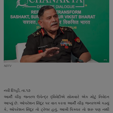
About Author
Contact
Dipotsav Special
આંતરરાષ્ટ્રીય
રાષ્ટ્રીય
NDTV
ગુજરાત
જુનાગઢ
નવી દિલ્હી, તા.૧૭
Support US
આર્મી ચીફ જનરલ ઉપેન્દ્ર દ્વિવેદીએ સોમવારે એક મોટું નિવેદન
આપ્યું છે. ઓપરેશન સિંદૂર પર વાત કરતા આર્મી ચીફ જનરલએ કહ્યું
બજારના સમાચાર
કે, ઓપરેશન સિંદૂર તો ટ્રેલર હતું, આખી પિક્ચર તો શરુ પણ નથી