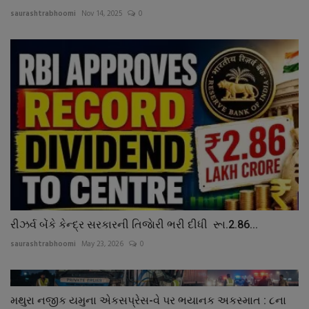
saurashtrabhoomi
Nov 14, 2025
0
રીઝર્વ બેંકે કેન્દ્ર સરકારની તિજાેરી ભરી દીધી રૂા.2.86...
saurashtrabhoomi
May 23, 2026
0
મથુરા નજીક યમુના એકસપ્રેસ-વે પર ભયાનક અકસ્માત : ૮ના