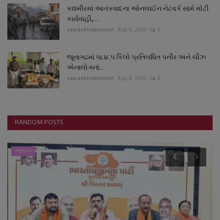
કાશ્મીરમાં આતંકવાદના ઓનલાઈન નેટવર્ક સામે મોટી
કાર્યવાહી,...
saurashtrabhoomi
Aug 8, 2026
0
જૂનાગઢમાં ૫૮૪.૫ કિલો પ્રતિબંધિત પનીર અને ચીઝ
એનાલોગનાં...
saurashtrabhoomi
Aug 8, 2026
0
RANDOM POSTS
જુનાગઢ