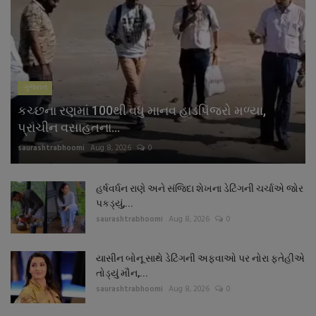
ગુજરાત
કચ્છના રણમાં 100થી વધુ માનવ હાડપિંજરો મળ્યા,
પ્રાચીન વસાહતના...
saurashtrabhoomi
Aug 8, 2026
0
હર્ષવર્ધન રાણે અને સંજિદા શેખના ડેટિંગની ચર્ચાએ જોર
પકડ્યું,...
saurashtrabhoomi
Aug 8, 2026
0
યાસીન બોનૂ સાથે ડેટિંગની અફવાઓ પર નોરા ફતેહીએ
તોડ્યું મૌન,...
saurashtrabhoomi
Aug 8, 2026
0