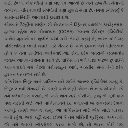
થઈ. છેલ્લા એક વર્ષમાં ઘણો બદલાવ આવ્યો છે અને રાજકીય નેતાઓ
નાણાંકીય સમાચાર
વચ્ચે વાતચીત થવાથી સંબંધોમાં ઘણો સુધારો થયો છે. તેમણે સ્વીકાર્યું કે
સામાન્ય સ્થિતિ આવવાથી ફાયદો થશે.
સ્થાનિક સમાચાર
સોમવારે દિલ્હીના માણેક શો સેન્ટર ખાતે ડિફેન્સ ડાયલોગ કાર્યક્રમમાં
હાજર રહેલા થલ સેનાધ્યક્ષ (COAS) જનરલ ઉપેન્દ્ર દ્વિવેદીએ
સ્પોર્ટ્સ
અનેક મુદ્દાઓ પર ખુલીને ચર્ચા કરી. તેમણે કહ્યું કે, ભારત કોઈપણ
પરિસ્થિતિમાં લાંબી લડાઈ માટે તૈયાર છે અને દુશ્મન ભલે પાકિસ્તાન
રાશિફળ
હોય કે તેના સમર્થિત આતંકવાદીઓ, સેના દરેક ખતરાનો જડબાતોડ
જવાબ આપવાની ક્ષમતા ધરાવે છે. પાકિસ્તાન ભલે પડદા પાછળ છુપાઈને
ગુનાખોરી
આતંકવાદને ગમે તેટલો પ્રોત્સાહન આપે, ભારતીય સેના તેની દરેક
હરકત પર નજર રાખે છે.
બોલિવૂડ
ઓપરેશન સિંદૂર અને પાકિસ્તાનને લઈને જનરલ દ્વિવેદીએ કહ્યું કે,
સિંદૂર ૨ નવી ચેતવણી છે. પાણી અને લોહી એકસાથે ન ચાલી શકે. જાે
સ્વાસ્થ્ય
તમે બ્લેકમેઇલ કરશો, તો અમે શાંત નહીં બેસીએ. હજુ તો મૂવી શરુ
પણ નહોતી થઈ અને પાકિસ્તાનને ૮૮ કલાકમાં જ સમજાવી દેવામાં
આવ્યું. તેમણે આગળ કહ્યું, આ પાકિસ્તાન માટે એક મોટો પડકાર
બની રહેશે. અમે કહી રહ્યા છીએ કે તમે શાંતિની પ્રક્રિયા અપનાવો.
જાે તમે અમને બ્લેકમેઇલ કરવા માંગો છો, તો ભારત કોઈ પણ