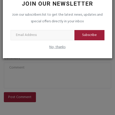
COMMENTS
FACEBOOK COMMENTS
JOIN OUR NEWSLETTER
Name
Join our subscribers list to get the latest news, updates and
special offers directly in your inbox
Subscribe
Email
No, thanks
Comment
Post Comment