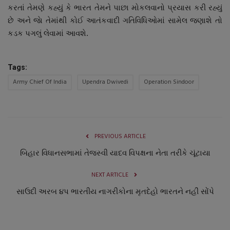
કરતાં તેમણે કહ્યું કે ભારત તેમને પાછા મોકલવાનો પ્રયાસ કરી રહ્યું
છે અને જાે તેમાંથી કોઈ આતંકવાદી ગતિવિધિઓમાં સામેલ જણાશે તો
કડક પગલું લેવામાં આવશે.
Tags:
Army Chief Of India
Upendra Dwivedi
Operation Sindoor
PREVIOUS ARTICLE
બિહાર વિધાનસભામાં તેજસ્વી યાદવ વિપક્ષના નેતા તરીકે ચૂંટાયા
NEXT ARTICLE
સાઉદી અરબ ૪પ ભારતીય નાગરીકોના મૃતદેહો ભારતને નહીં સોંપે