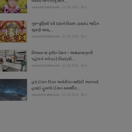
વર્ષીય બાળકીનું મોત...
saurashtrabhoomi
Jul 29, 2026
0
ગુરૂપૂણિર્માં પર્વે દાદાને રિયલ ડાયમંડ જડિત
સુવર્ણ વાઘા,...
saurashtrabhoomi
Jul 29, 2026
0
રિલાયન્સ ફાઉન્ડેશન - અક્ષયપાત્રની
પહેલને કલેક્ટરે બિરદાવી...
saurashtrabhoomi
Jul 29, 2026
0
હવે ઈરાક ઉપર અમેરીકા-સાઉદી અરબનો
હવાઈ હુમલો ઈરાન સમર્થીત...
saurashtrabhoomi
Jul 29, 2026
0