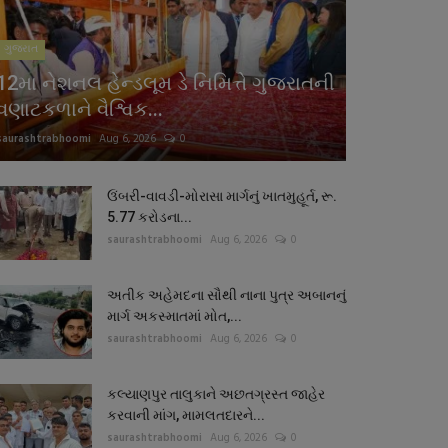
ગુજરાત
12મા નેશનલ હેન્ડલૂમ ડે નિમિત્તે ગુજરાતની
વણાટકળાને વૈશ્વિક...
saurashtrabhoomi
Aug 6, 2026
0
ઉંબરી-વાવડી-મોરાસા માર્ગનું ખાતમુહૂર્ત, રૂ.
5.77 કરોડના...
saurashtrabhoomi
Aug 6, 2026
0
અતીક અહેમદના સૌથી નાના પુત્ર અબાનનું
માર્ગ અકસ્માતમાં મોત,...
saurashtrabhoomi
Aug 6, 2026
0
કલ્યાણપુર તાલુકાને અછતગ્રસ્ત જાહેર
કરવાની માંગ, મામલતદારને...
saurashtrabhoomi
Aug 6, 2026
0