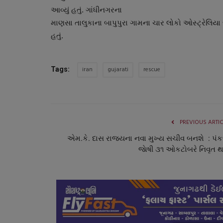
આવ્યું હતું. ગાંધીનગરના
માણસા તાલુકાના બાપુપુરા ગામના ચાર લોકો ઓસ્ટ્રેલિયા 
હતું.
iran
gujarati
rescue
Tags:
ગુજરાત
PREVIOUS ARTI
એમ.કે. દાસ રાજયના નવા મુખ્ય સચીવ બનશે : પં
જાેષી ૩૧ ઓકટોબરે નિવૃત થ