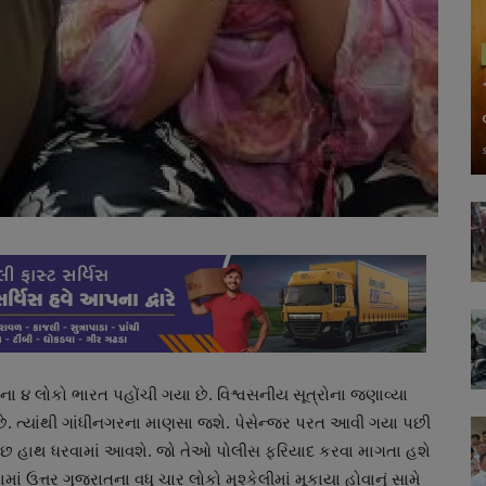
ના ૪ લોકો ભારત પહોંચી ગયા છે. વિશ્વસનીય સૂત્રોના જણાવ્યા
 છે. ત્યાંથી ગાંધીનગરના માણસા જશે. પેસેન્જર પરત આવી ગયા પછી
તાછ હાથ ધરવામાં આવશે. જો તેઓ પોલીસ ફરિયાદ કરવા માગતા હશે
 ઉત્તર ગુજરાતના વધુ ચાર લોકો મુશ્કેલીમાં મૂકાયા હોવાનું સામે