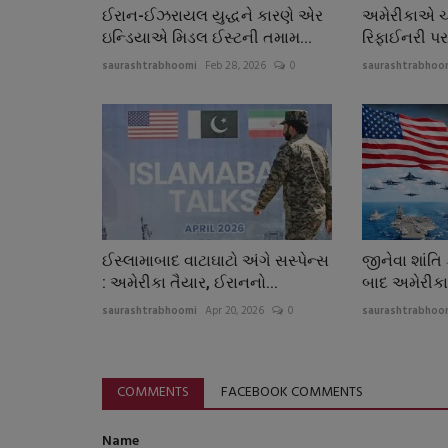
ઈરાન-ઈઝરાયલ યુદ્ધને કારણે એર
અમેરીકાએ ચ
ઇન્ડિયાએ મિડલ ઈસ્ટની તમામ...
રિફાઈનરી પર
saurashtrabhoomi
Feb 28, 2026
0
saurashtrabhoo
ઈસ્લામાબાદ વાટાઘાટો અંગે સસ્પેન્સ
જીનેવા શાંતિ
: અમેરીકા તૈયાર, ઈરાનનો...
બાદ અમેરીકા-
saurashtrabhoomi
Apr 20, 2026
0
saurashtrabhoo
COMMENTS
FACEBOOK COMMENTS
Name