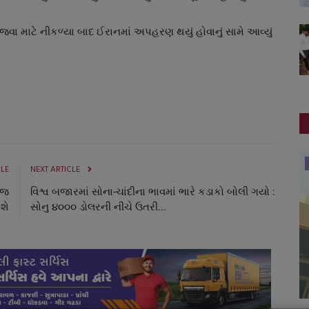
જવા માટે નીકળ્યા બાદ ઈરાનમાં અપહરણ થયું હોવાનું સામે આવ્યું
જુનાગઢ
CLE
NEXT ARTICLE
કજ
વિશ્વ બજારમાં સોના-ચાંદીના ભાવમાં ભારે કડાકો બોલી ગયો :
શે
સોનુ ૪૦૦૦ ડોલરની નીચે ઉતરી...