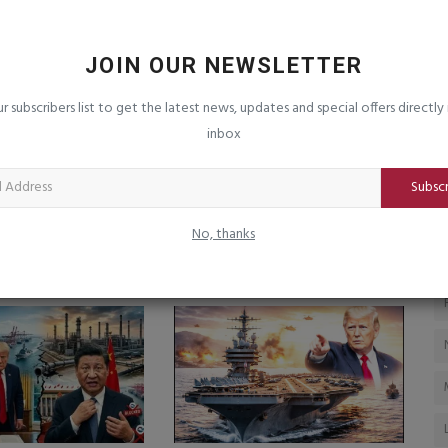
 પોર્ટલ’
વિસાવદરમાં યોજાયેલા રોજગાર ભરતીમેળામાં
ર
૫૮ ઉમેદવારોની પ્રાથમિક...
ર
JOIN OUR NEWSLETTER
saurashtrabhoomi
Aug 5, 2026
0
sa
્યના 3 લાખથી
જિલ્લા રોજગાર વિનિમય કચેરીના આયોજનથી યુવાનોને રોજગારીની
ur subscribers list to get the latest news, updates and special offers directly 
નવી તક
inbox
Subsc
No, thanks