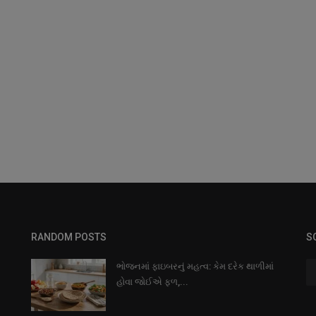
RANDOM POSTS
S
ભોજનમાં ફાઇબરનું મહત્વ: કેમ દરેક થાળીમાં
હોવા જોઈએ ફળ,...