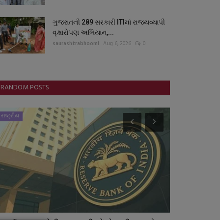
ગુજરાતની 289 સરકારી ITIમાં રાજ્યવ્યાપી
વૃક્ષારોપણ અભિયાન,...
saurashtrabhoomi
Aug 6, 2026
0
RANDOM POSTS
રાષ્ટ્રીય
સ્થાનિક સમાચાર