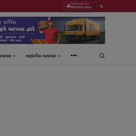
Download Our
Mobile App
સમાચાર
નાણાંકીય સમાચાર