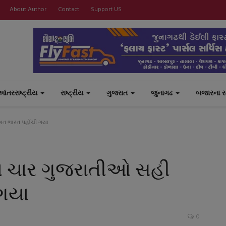
About Author
Contact
Support US
આંતરરાષ્ટ્રીય
રાષ્ટ્રીય
ગુજરાત
જુનાગઢ
બજારના 
મત ભારત પહોંચી ગયા
લા ચાર ગુજરાતીઓ સહી
ગયા
0