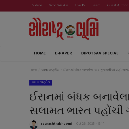
Videos
Who We Are
Live TV
Team
Guest Author
HOME
E-PAPER
DIPOTSAV SPECIAL
Home
આંતરરાષ્ટ્રીય
ઈરાનમાં બંધક બનાવેલા ચાર ગુજરાતીઓ સહી સલા
આંતરરાષ્ટ્રીય
ઈરાનમાં બંધક બનાવે
સલામત ભારત પહોંચી 
saurashtrabhoomi
Oct 28, 2025 - 15:14