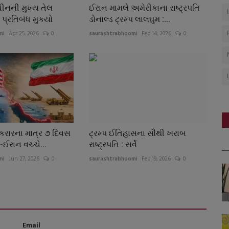
ીનની મુખ્ય તેલ
ઈરાન મામલે અમેરીકાના રાષ્ટ્રપતિ
 પ્રતિબંધ મુકયો
ડોનાલ્ડ ટ્રમ્પ લાલઘુમ :...
mi
Apr 25, 2026
0
saurashtrabhoomi
Feb 14, 2026
0
 કરારના માત્ર ૭ દિવસ
ટ્રમ્પ ઈતિહાસના સૌથી ખરાબ
ઈરાન વચ્ચે...
રાષ્ટ્રપતિ : સર્વે
mi
Jun 27, 2026
0
saurashtrabhoomi
Feb 19, 2026
0
Email