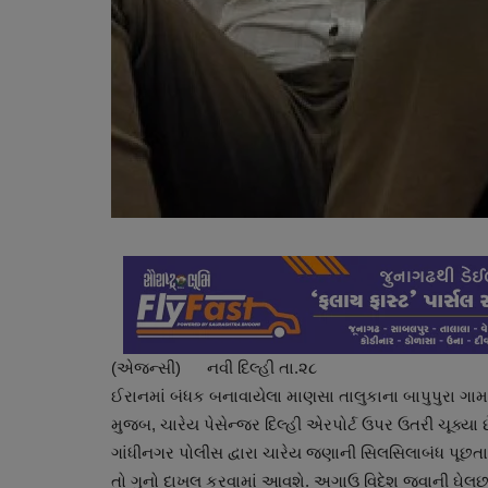
(એજન્સી) નવી દિલ્હી તા.૨૮
ઈરાનમાં બંધક બનાવાયેલા માણસા તાલુકાના બાપુપુરા ગામ
મુજબ, ચારેય પેસેન્જર દિલ્હી એરપોર્ટ ઉપર ઉતરી ચૂક્યા
ગાંધીનગર પોલીસ દ્વારા ચારેય જણાની સિલસિલાબંધ પૂછ
તો ગુનો દાખલ કરવામાં આવશે. અગાઉ વિદેશ જવાની ઘેલછામાં