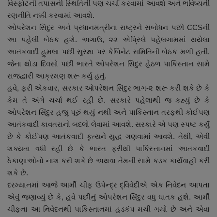
વિસ્ફોટની તપાસની સ્થિતિની પણ ચર્ચા કરવામાં આવશે અને ભવિષ્યની
નાણાંકીય સમાચાર
રણનીતિ નક્કી કરવામાં આવશે.
ઓપરેશન સિંદુર અને પ્રધાનમંત્રીના રાષ્ટ્રને સંબોધન પછી CCSની
સ્થાનિક સમાચાર
આ પહેલી બેઠક હશે. અગાઉ, ૨૨ એપ્રિલે પહેલગામમાં થયેલા
આતંકવાદી હુમલા પછી સુરક્ષા પર કેબિનેટ સમિતિની બેઠક મળી હતી,
સ્પોર્ટ્સ
જેના થોડા દિવસો પછી ભારતે ઓપરેશન સિંદુર હેઠળ પાકિસ્તાન સામે
રાજદ્વારી આક્રમણ શરૂ કર્યું હતું.
રાશિફળ
હવે, ફરી એકવાર, સરકાર ઓપરેશન સિંદુર ભાગ-૨ શરૂ કરી શકે છે કે
કેમ તે અંગે ચર્ચા થઈ રહી છે. સરકારે પહેલાથી જ કહ્યું છે કે
ગુનાખોરી
ઓપરેશન સિંદુર હજુ પૂરું થયું નથી અને પાકિસ્તાન તરફથી કોઈપણ
આતંકવાદી કાવતરાનો બદલો લેવામાં આવશે. સરકારે એ પણ સ્પષ્ટ કર્યું
બોલિવૂડ
છે કે કોઈપણ આતંકવાદી કૃત્યને યુદ્ધ ગણવામાં આવશે. તેથી, એવી
શક્યતા વધી રહી છે કે ભારત ફરીથી પાકિસ્તાનમાં આતંકવાદી
સ્વાસ્થ્ય
ઠેકાણાઓનો નાશ કરી શકે છે અથવા તેમની સામે કડક કાર્યવાહી કરી
શકે છે.
દરમ્યાનમાં આજે આર્મી ચીફ ઉપેન્દ્ર દ્વિવેદીએ એક નિવેદન આપતા
એવું જણાવ્યું છે કે, હવે પછીનું ઓપરેશન સિંદુર વધુ ઘાતક હશે. આર્મી
ચીફના આ નિવેદનથી પાકિસ્તાનમાં હડકંપ મચી ગયો છે અને એવા