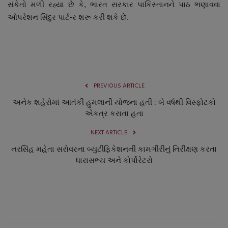
સંકેતો મળી રહ્યા છે કે, ભારત સરકાર પાકિસ્તાનને પાઠ ભણાવવા
ઓપરેશન સિંદુર પાર્ટ-ર શરૂ કરી શકે છે.
PREVIOUS ARTICLE
અનેક શહેરોમાં આતંકી હુમલાની યોજના હતી : બે વર્ષથી વિસ્ફોટકો
એકત્ર કરાતા હતા
NEXT ARTICLE
નરસિંહ મહેતા સરોવરના બ્યુટીફિકેશનની કામગીરીનું નિરીક્ષણ કરતા
ધારાસભ્ય અને કોર્પોરેટરો