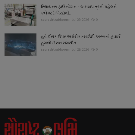
રિલાયન્સ ફાઉન્ડેશન - અક્ષયપાત્રની પહેલને
કલેક્ટરે બિરદાવી...
saurashtrabhoomi
Jul 29, 2026
0
હવે ઈરાક ઉપર અમેરીકા-સાઉદી અરબનો હવાઈ
હુમલો ઈરાન સમર્થીત...
saurashtrabhoomi
Jul 29, 2026
0