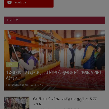
Youtube
LIVE TV
ગુજરાત
12મા નેશનલ હેન્ડલૂમ ડે નિમિત્તે ગુજરાતની વણાટકળાને
વૈશ્વિક...
saurashtrabhoomi
Aug 6, 2026
0
ઉંબરી-વાવડી-મોરાસા માર્ગનું ખાતમુહૂર્ત, રૂ. 5.77
કરોડના...