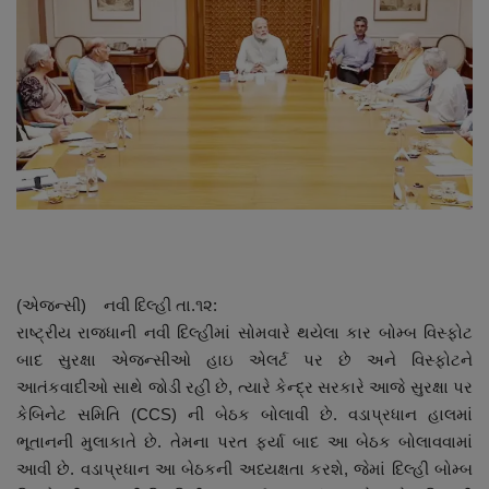
About Author
Contact
Dipotsav Special
આંતરરાષ્ટ્રીય
રાષ્ટ્રીય
ગુજરાત
(એજન્સી) નવી દિલ્હી તા.૧૨:
રાષ્ટ્રીય રાજધાની નવી દિલ્હીમાં સોમવારે થયેલા કાર બોમ્બ વિસ્ફોટ
જુનાગઢ
બાદ સુરક્ષા એજન્સીઓ હાઇ એલર્ટ પર છે અને વિસ્ફોટને
આતંકવાદીઓ સાથે જોડી રહી છે, ત્યારે કેન્દ્ર સરકારે આજે સુરક્ષા પર
Support US
કેબિનેટ સમિતિ (CCS) ની બેઠક બોલાવી છે. વડાપ્રધાન હાલમાં
ભૂતાનની મુલાકાતે છે. તેમના પરત ફર્યા બાદ આ બેઠક બોલાવવામાં
બજારના સમાચાર
આવી છે. વડાપ્રધાન આ બેઠકની અધ્યક્ષતા કરશે, જેમાં દિલ્હી બોમ્બ