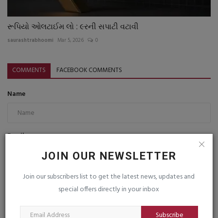
રૂપિયો ઓલટાઈમ લો : ૯રની સપાટી વટાવી
saurashtrabhoomi
Mar 5, 2026
0
COMMENTS
FACEBOOK COMMENTS
Name
Email
JOIN OUR NEWSLETTER
Join our subscribers list to get the latest news, updates and
Comment
special offers directly in your inbox
Subscribe