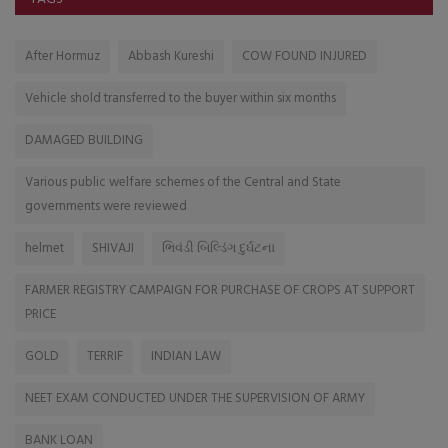
After Hormuz
Abbash Kureshi
COW FOUND INJURED
Vehicle shold transferred to the buyer within six months
DAMAGED BUILDING
Various public welfare schemes of the Central and State
governments were reviewed
helmet
SHIVAJI
ભિવંડી બિલ્ડિંગ દુર્ઘટના
FARMER REGISTRY CAMPAIGN FOR PURCHASE OF CROPS AT SUPPORT
PRICE
GOLD
TERRIF
INDIAN LAW
NEET EXAM CONDUCTED UNDER THE SUPERVISION OF ARMY
BANK LOAN