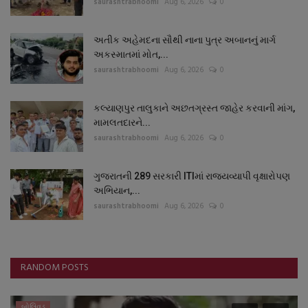
saurashtrabhoomi
Aug 6, 2026
0
અતીક અહેમદના સૌથી નાના પુત્ર અબાનનું માર્ગ
અકસ્માતમાં મોત,...
saurashtrabhoomi
Aug 6, 2026
0
કલ્યાણપુર તાલુકાને અછતગ્રસ્ત જાહેર કરવાની માંગ,
મામલતદારને...
saurashtrabhoomi
Aug 6, 2026
0
ગુજરાતની 289 સરકારી ITIમાં રાજ્યવ્યાપી વૃક્ષારોપણ
અભિયાન,...
saurashtrabhoomi
Aug 6, 2026
0
RANDOM POSTS
બોલિવૂડ