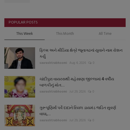
POPULAR POSTS
This Week
This Month
All Time
ફિલ્મ અને મીડિયા ક્ષેત્રે જૂનાગઢનાં યુવાને નામ રોશન
કર્યું
saurashtrabhoomi
Aug 4, 2026
0
ચાંદીપુરા વાયરસથી મહેસાણા જીલ્લામાં 4 વર્ષીય
બાળકીનું મોત...
saurashtrabhoomi
Jul 29, 2026
0
ગુરૂપૂણિર્માં પર્વે દાદાને રિયલ ડાયમંડ જડિત સુવર્ણ
વાઘા,...
saurashtrabhoomi
Jul 29, 2026
0