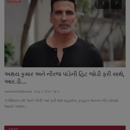
અક્ષય કુમાર અને નીરજ પાંડેની હિટ જોડી ફરી સાથે,
ગ
આર.ડી....
મુ
saurashtrabhoomi
Aug 6, 2026
0
sa
'સ્પેશિયલ 26' અને 'બેબી' બાદ ફરી થશે સહયોગ, ફરહાન અખ્તર લીડ રોલમાં
કૃ
જ્યારે અક્ષય...
ટકા
TAGS