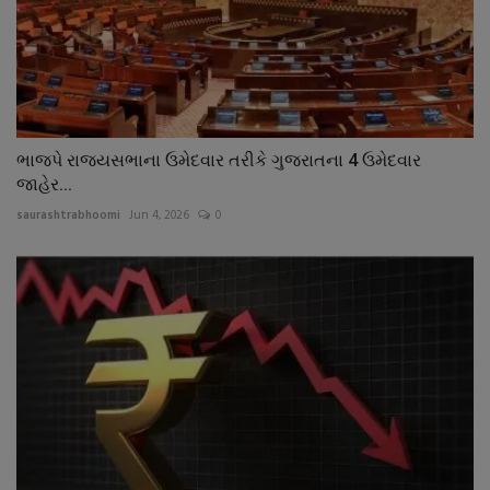
ભાજપે રાજ્યસભાના ઉમેદવાર તરીકે ગુજરાતના 4 ઉમેદવાર
જાહેર...
saurashtrabhoomi
Jun 4, 2026
0