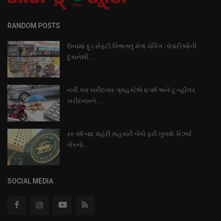
RANDOM POSTS
ઉનામાં ફૂડ સેફ્ટી વિભાગનું મેગા ચેકિંગ : વેપારીઓની
દુકાનેથી...
નવી કાર ખરીદનાર ગ્રાહકોએ ૪ વર્ષ અને ટૂ-વ્હીલર
ખરીદનારને...
રર વર્ષ બાદ શહેરી સહકારી બેંકો ફરી ખુલશે રિઝર્વ
બેંકનો...
SOCIAL MEDIA