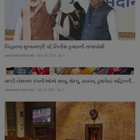
બિહારના મુખ્યમંત્રી પદે નિતીશ કુમારની તાજપોશી
saurashtrabhoomi
Nov 20, 2025
0
મલ્ટી નેશનલ કંપનીઓએ સાબુ, શેમ્પૂ, ડાયપર, ટુથપેસ્ટ સહિતની...
saurashtrabhoomi
Sep 19, 2025
0