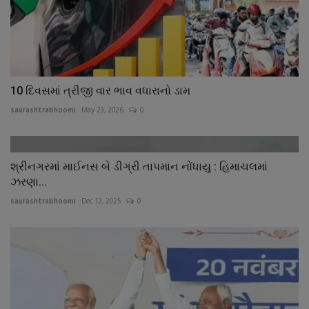
10 દિવસમાં ત્રીજી વાર ભાવ વધારાનો ડામ
saurashtrabhoomi
May 23, 2026
0
શ્રીનગરમાં માઈનસ બે ડીગ્રી તાપમાન નોંધાયુ : હિમાચલમાં
ઝરણા...
saurashtrabhoomi
Dec 12, 2025
0