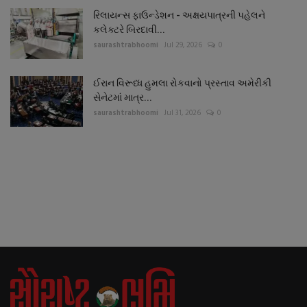
રિલાયન્સ ફાઉન્ડેશન - અક્ષયપાત્રની પહેલને
કલેક્ટરે બિરદાવી...
saurashtrabhoomi
Jul 29, 2026
0
ઈરાન વિરૂધ્ધ હુમલા રોકવાનો પ્રસ્તાવ અમેરીકી
સેનેટમાં માત્ર...
saurashtrabhoomi
Jul 31, 2026
0