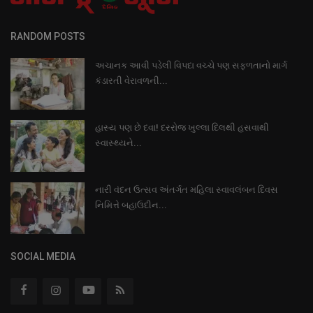
RANDOM POSTS
અચાનક આવી પડેલી વિપદા વચ્ચે પણ સફળતાનો માર્ગ
કંડારતી વેરાવળની...
હાસ્ય પણ છે દવા! દરરોજ ખુલ્લા દિલથી હસવાથી
સ્વાસ્થ્યને...
નારી વંદન ઉત્સવ અંતર્ગત મહિલા સ્વાવલંબન દિવસ
નિમિત્તે બહાઉદીન...
SOCIAL MEDIA