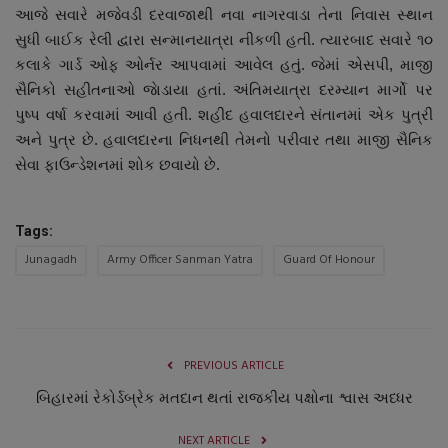
આજે સવારે મજેવડી દરવાજાથી નવા નાગરવાડા તેના નિવાસ સ્થાન
નાણાંકીય સમાચાર
સુધી બાઈક રેલી દ્વારા સન્માનયાત્રા નીકળી હતી. ત્યારબાદ સવારે ૧૦
કલાકે ગાર્ડ ઓફ ઓર્નર આપવામાં આવેલ હતું. જેમાં એસપી, માજી
સ્થાનિક સમાચાર
સૈનિકો સહીતનાઓ જાેડાયા હતાં. અંતિમયાત્રા દરમ્યાન માર્ગો પર
પુષ્પ વર્ષા કરવામાં આવી હતી. શહીદ હવાલદારને સંતાનમાં એક પુત્રી
સ્પોર્ટ્સ
અને પુત્ર છે. હવાલદારના નિધનથી તેમનો પરીવાર તથા માજી સૈનિક
સેવા ફાઉન્ડેશનમાં શોક છવાયો છે.
રાશિફળ
ગુનાખોરી
Tags:
Junagadh
Army Officer Sanman Yatra
Guard Of Honour
બોલિવૂડ
સ્વાસ્થ્ય
PREVIOUS ARTICLE
બિહારમાં રેકોર્ડબ્રેક મતદાન થતાં રાજકીય પક્ષોના શ્વાસ અધ્ધર
NEXT ARTICLE