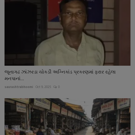
જૂનાગઢ ઝાંઝરડા ચોકડી અગ્નિકાંડ પ્રકરણમાં ફરાર રહેલા
મનપાનાં...
saurashtrabhoomi
Oct 9, 2025
0