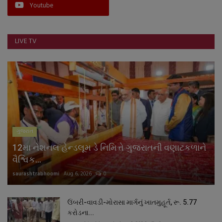
Youtube
LIVE TV
ગુજરાત
12મા નેશનલ હેન્ડલૂમ ડે નિમિત્તે ગુજરાતની વણાટકળાને
વૈશ્વિક...
saurashtrabhoomi
Aug 6, 2026
0
ઉંબરી-વાવડી-મોરાસા માર્ગનું ખાતમુહૂર્ત, રૂ. 5.77
કરોડના...