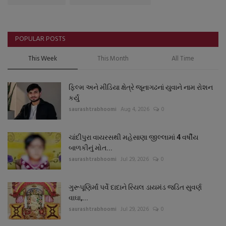
POPULAR POSTS
This Week
This Month
All Time
ફિલ્મ અને મીડિયા ક્ષેત્રે જૂનાગઢનાં યુવાને નામ રોશન
કર્યું
saurashtrabhoomi
Aug 4, 2026
0
ચાંદીપુરા વાયરસથી મહેસાણા જીલ્લામાં 4 વર્ષીય
બાળકીનું મોત...
saurashtrabhoomi
Jul 29, 2026
0
ગુરૂપૂણિર્માં પર્વે દાદાને રિયલ ડાયમંડ જડિત સુવર્ણ
વાઘા,...
saurashtrabhoomi
Jul 29, 2026
0