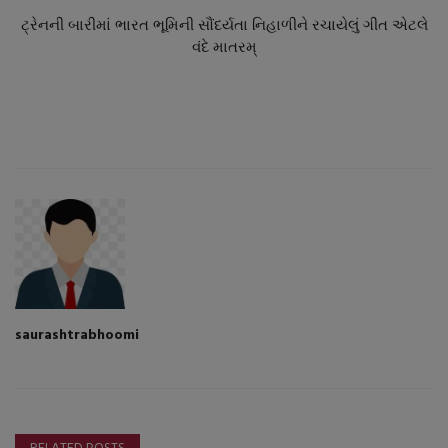
ટ્રેનની બારીમાં ભારત ભૂમિની સૌંદર્યતા નિહાળીને રચાયેલું ગીત એટલે
વંદે માતરમ્
saurashtrabhoomi