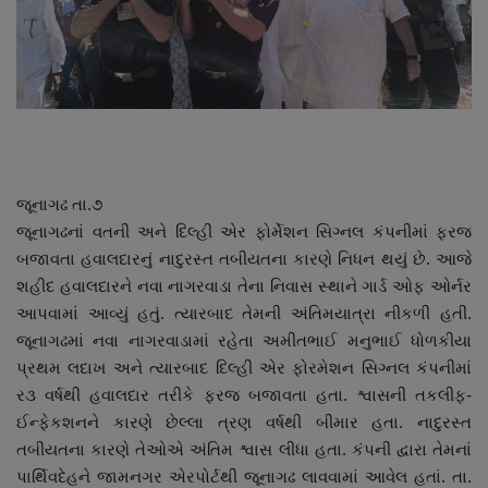
About Author
Contact
Dipotsav Special
આંતરરાષ્ટ્રીય
જૂનાગઢ તા.૭
જૂનાગઢનાં વતની અને દિલ્હી એર ફોર્મેશન સિગ્નલ કંપનીમાં ફરજ
રાષ્ટ્રીય
બજાવતા હવાલદારનું નાદુરસ્ત તબીયતના કારણે નિધન થયું છે. આજે
શહીદ હવાલદારને નવા નાગરવાડા તેના નિવાસ સ્થાને ગાર્ડ ઓફ ઓર્નર
ગુજરાત
આપવામાં આવ્યું હતું. ત્યારબાદ તેમની અંતિમયાત્રા નીકળી હતી.
જૂનાગઢમાં નવા નાગરવાડામાં રહેતા અમીતભાઈ મનુભાઈ ધોળકીયા
જુનાગઢ
પ્રથમ લદાખ અને ત્યારબાદ દિલ્હી એર ફોરમેશન સિગ્નલ કંપનીમાં
ર૩ વર્ષથી હવાલદાર તરીકે ફરજ બજાવતા હતા. શ્વાસની તકલીફ-
Support US
ઈન્ફેકશનને કારણે છેલ્લા ત્રણ વર્ષથી બીમાર હતા. નાદુરસ્ત
તબીયતના કારણે તેઓએ અંતિમ શ્વાસ લીધા હતા. કંપની દ્વારા તેમનાં
બજારના સમાચાર
પાર્થિવદેહને જામનગર એરપોર્ટથી જૂનાગઢ લાવવામાં આવેલ હતાં. તા.