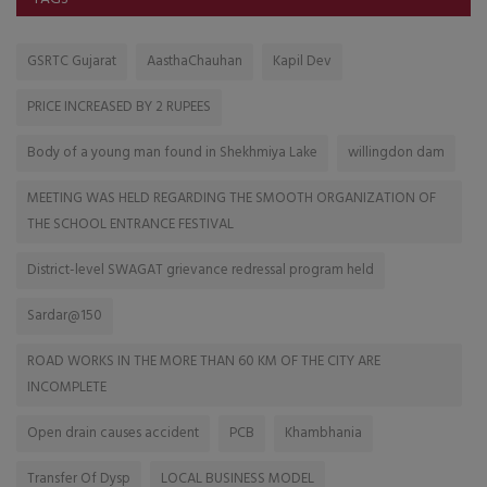
GSRTC Gujarat
AasthaChauhan
Kapil Dev
PRICE INCREASED BY 2 RUPEES
Body of a young man found in Shekhmiya Lake
willingdon dam
MEETING WAS HELD REGARDING THE SMOOTH ORGANIZATION OF
THE SCHOOL ENTRANCE FESTIVAL
District-level SWAGAT grievance redressal program held
Sardar@150
ROAD WORKS IN THE MORE THAN 60 KM OF THE CITY ARE
INCOMPLETE
Open drain causes accident
PCB
Khambhania
Transfer Of Dysp
LOCAL BUSINESS MODEL