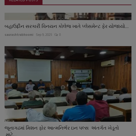
RELATED POSTS
બહાઉદ્દીન સરકારી વિનયન કોલેજ ખાતે પ્લેસમેન્ટ ફેર યોજાયો...
saurashtrabhoomi
Sep 9, 2025
0
જૂનાગઢમાં મિશન ફોર આત્મનિર્ભર ઇન પલ્સ અંતર્ગત ખેડૂતો
માટે...