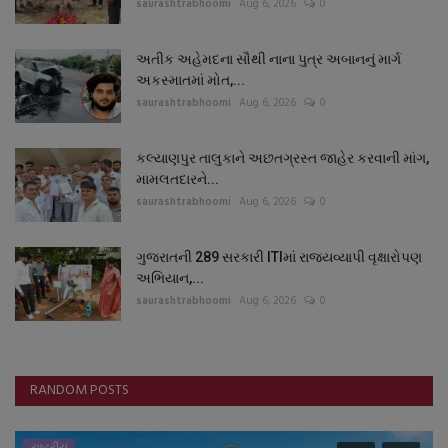
saurashtrabhoomi
Aug 6, 2026
0
અતીક અહેમદના સૌથી નાના પુત્ર અબાનનું માર્ગ
અકસ્માતમાં મોત,...
saurashtrabhoomi
Aug 6, 2026
0
કલ્યાણપુર તાલુકાને અછતગ્રસ્ત જાહેર કરવાની માંગ,
મામલતદારને...
saurashtrabhoomi
Aug 6, 2026
0
ગુજરાતની 289 સરકારી ITIમાં રાજ્યવ્યાપી વૃક્ષારોપણ
અભિયાન,...
saurashtrabhoomi
Aug 6, 2026
0
RANDOM POSTS
સ્વાસ્થ્ય