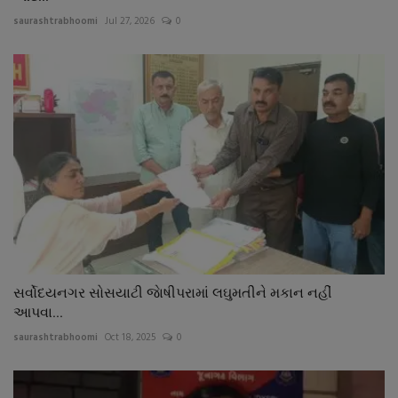
saurashtrabhoomi
Jul 27, 2026
0
સર્વોદયનગર સોસયાટી જાેષીપરામાં લઘુમતીને મકાન નહીં
આપવા...
saurashtrabhoomi
Oct 18, 2025
0