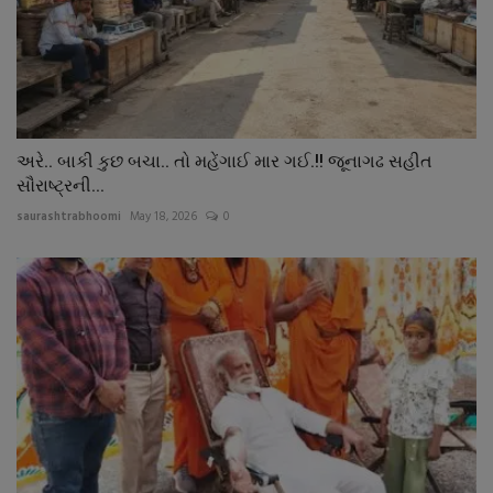
અરે.. બાકી કુછ બચા.. તો મહેંગાઈ માર ગઈ.!! જૂનાગઢ સહીત
સૌરાષ્ટ્રની...
saurashtrabhoomi
May 18, 2026
0