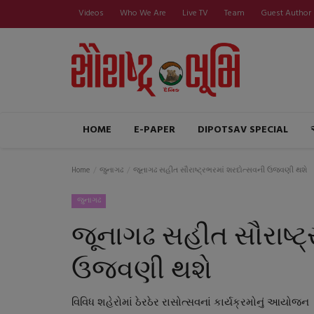
Videos
Who We Are
Live TV
Team
Guest Author
HOME
E-PAPER
DIPOTSAV SPECIAL
Home
જુનાગઢ
જૂનાગઢ સહીત સૌરાષ્ટ્રભરમાં શરદોત્સવની ઉજવણી થશે
જુનાગઢ
જૂનાગઢ સહીત સૌરાષ્ટ
ઉજવણી થશે
વિવિધ શહેરોમાં ઠેરઠેર રાસોત્સવનાં કાર્યક્રમોનું આયોજન