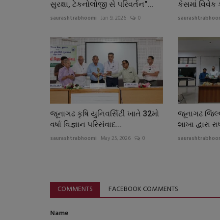
સુરક્ષા, ટેકનોલોજી સે પરિવર્તન"...
કેસમાં વિવેક 
saurashtrabhoomi
Jan 9, 2026
0
saurashtrabhoo
જૂનાગઢ કૃષિ યુનિવર્સિટી ખાતે 32મો
જૂનાગઢ જિલ્
વર્ષા વિજ્ઞાન પરિસંવાદ...
શાખા દ્વારા રા
saurashtrabhoomi
May 25, 2026
0
saurashtrabhoo
COMMENTS
FACEBOOK COMMENTS
Name