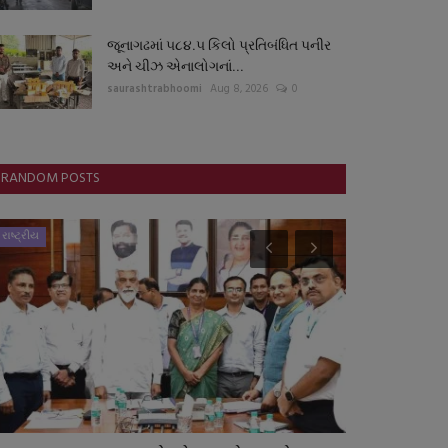
જૂનાગઢમાં ૫૮૪.૫ કિલો પ્રતિબંધિત પનીર
અને ચીઝ એનાલોગનાં...
saurashtrabhoomi
Aug 8, 2026
0
RANDOM POSTS
રાષ્ટ્રીય
ગુનાખોરી