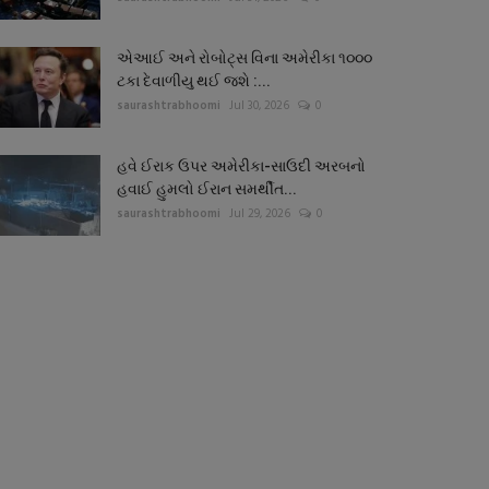
એઆઈ અને રોબોટ્સ વિના અમેરીકા ૧૦૦૦
ટકા દેવાળીયુ થઈ જશે :...
saurashtrabhoomi
Jul 30, 2026
0
હવે ઈરાક ઉપર અમેરીકા-સાઉદી અરબનો
હવાઈ હુમલો ઈરાન સમર્થીત...
saurashtrabhoomi
Jul 29, 2026
0