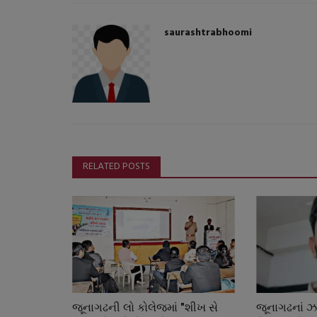
saurashtrabhoomi
RELATED POSTS
જૂનાગઢની લો કોલેજમાં "શીખ સે
જૂનાગઢનાં ઝા