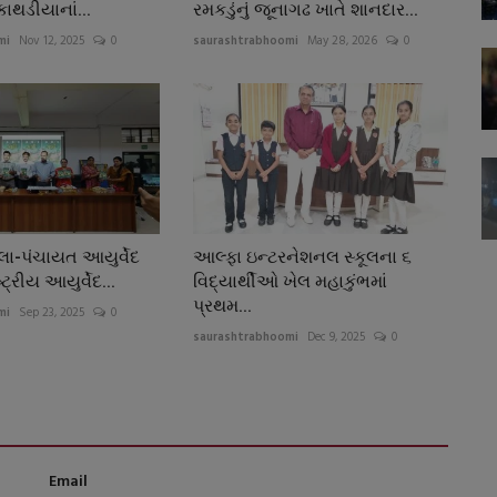
કાથડીયાનાં...
રમકડુંનું જૂનાગઢ ખાતે શાનદાર...
mi
Nov 12, 2025
0
saurashtrabhoomi
May 28, 2026
0
લા-પંચાયત આયુર્વેદ
આલ્ફા ઇન્ટરનેશનલ સ્કૂલના ૬
ષ્ટ્રીય આયુર્વેદ...
વિદ્યાર્થીઓ ખેલ મહાકુંભમાં
પ્રથમ...
mi
Sep 23, 2025
0
saurashtrabhoomi
Dec 9, 2025
0
Email