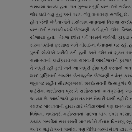
રાખવામાં આવ્યા હતા. ગત ગુરૂવાર સુધી વરસાદનો રાઉન્ડ
જાેર ઘટી ગયું હતું અને વરાપ જેવું વાતાવરણ સર્જાયું છે
હોય જેથી ખેલૈયાઓને રાસોત્સવ માણવામાં નિરાશા સર્જાણી
વરસાદની સટાસટી વચ્ચે ઉજવણી થઈ હતી. દશેરા વિજયાદશ
યોજાયા હતા. તેમજ દશેરા પર્વ પ્રસંગે જલેબી, ફાફડા સહ
સરખામણીમાં ફરસાણ અને મીઠાઈનાં વેચાણમાં ઘટ રહી હતી 
પુરતી લોકોએ ખરીદી કરી હતી અને દશેરાનાં શુકન સાચ
રાસોત્સવનાં કાર્યક્રમો બંધ રાખવાની આયોજકોને ફરજ
તે અધુરી રહી હતી અને આ અધુરી હોશ પુરી કરવાનો અવસ
આંતરરાષ્ટ્રીય
શરદ પુર્ણિમાની ભાવભેર ઉત્સાહભેર ઉજવણી સર્વત્ર કર
જૂનાગઢ સહીત સૌરાષ્ટ્રભરમાં શરદોત્સવની ઉત્સાહભેર
શહેરોમાં શરદોત્સવ પ્રસંગે રાસોત્સવનાં કાર્યક્રમોનું
આવ્યા છે. આયોજકો દ્વારા તડામાર તૈયારી ચાલી રહી છ
રમઝટ બોલાવવાની હોય ત્યારે ખેલૈયાઓમાં પણ થનગનાટ જ
વિશેષમાં નવરાત્રી મહોત્સવનાં પાછલા પાંચ દિવસ વરસ
કયાંક ગરબીમાં રાસ રમતી બાળાઓને ઈનામ વિતરણ, લ્હા
અનેક શહેરો અને ગામોમાં પણ વિવિધ ગરબી મંડળ દ્વાર