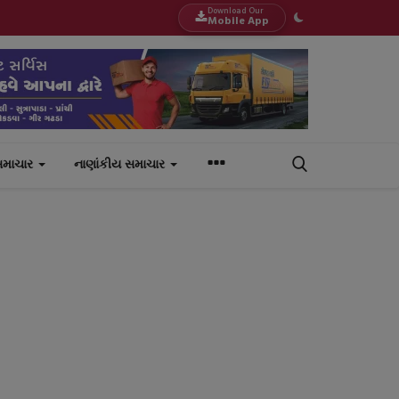
Download Our
Mobile App
સમાચાર
નાણાંકીય સમાચાર