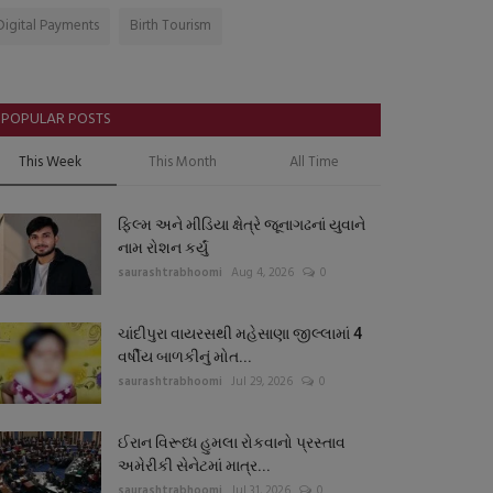
Digital Payments
Birth Tourism
POPULAR POSTS
This Week
This Month
All Time
ફિલ્મ અને મીડિયા ક્ષેત્રે જૂનાગઢનાં યુવાને
નામ રોશન કર્યું
saurashtrabhoomi
Aug 4, 2026
0
ચાંદીપુરા વાયરસથી મહેસાણા જીલ્લામાં 4
વર્ષીય બાળકીનું મોત...
saurashtrabhoomi
Jul 29, 2026
0
ઈરાન વિરૂધ્ધ હુમલા રોકવાનો પ્રસ્તાવ
અમેરીકી સેનેટમાં માત્ર...
saurashtrabhoomi
Jul 31, 2026
0