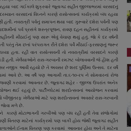
 રહયા બાદ ગઈકાલે શુક્રવારે જૂનાગઢ સહીત જીલ્લાભરમાં વરસાદનું
. દરમ્યાન વરસાદનાં વિઘ્નને કારણે રાસોત્સવનાં કાર્યક્રમો બંધ રહયા
 હતી. નવરાત્રી પર્વનું સમાપન થયા બાદ ગુરૂવારે દશેરા પર્વની પણ
મીનાં પર્વ પ્રસંગે શસ્ત્રપૂજન, રાવણ દહન સહીતનાં કાર્યક્રમો
ીતની મીઠાઈનું પણ સારૂ એવું વેચાણ થયું હતું. જાે કે દર વર્ષની
પરંતુ તેમ છતાં પરંપરાગત રીતે દશેરા પર્વે મીઠાઈ-ફરસાણનું જરૂર
વ્યા હતા. રહી વાત રાસોત્સવની તો નવરાત્રીમાં વરસાદને કારણે
 પડી હતી. ખેલૈયાઓને રાસ-ગરબાની રમઝટ બોલાવવાની જે હોેશ હતી
ર નજીક આવી રહયો છે તે અવસર છે શરદ પુર્ણિમા ઉત્સવ. દર વર્ષે
રાષ્ટ્રીય
વામાં આવે છે. આ વર્ષે પણ આગામી તા.૬-૧૦-રપ ને સોમવારનાં રોજ
 ઉજવણી કરવામાં આવનાર છે. જૂનાગઢ શહેર - જીલ્લા ઉપરાંત અનેક
 આયોજન થઈ રહયું છે. પાર્ટીપ્લોટમાં શરદોત્સવનાં આયોજન કરવામાં
ે તો બીજીતરફ ખેલૈયાઓ માટે પણ શરદોત્સવનાં અવસરે રાસ-ગરબાની
ાેવા મળે છે.
ાદને કારણે મોટાભાગની ગરબીઓ પણ બંધ રહી હતી તેવા સંજાેગોમાં
ણી વિતરણ માટેનાં કાર્યક્રમો પણ બાકી હોય જેથી જૂનાગઢ સહીત
ા બાળાઓને ઈનામ વિતરણ પણ કરવામાં આવનાર હોય અને તે માટેના