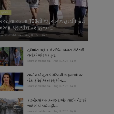
ગુજરાત
કચ્છના રણમાં 100થી વધુ માનવ હાડપિંજરો
મળ્યા, પ્રાચીન વસાહતના...
saurashtrabhoomi
Aug 8, 2026
0
હર્ષવર્ધન રાણે અને સંજિદા શેખના ડેટિંગની
ચર્ચાએ જોર પકડ્યું,...
saurashtrabhoomi
Aug 8, 2026
0
યાસીન બોનૂ સાથે ડેટિંગની અફવાઓ પર
નોરા ફતેહીએ તોડ્યું મૌન,...
saurashtrabhoomi
Aug 8, 2026
0
કાશ્મીરમાં આતંકવાદના ઓનલાઈન નેટવર્ક
સામે મોટી કાર્યવાહી,...
saurashtrabhoomi
Aug 8, 2026
0