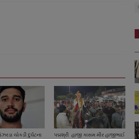
ંઝરડા ચોકડી દુર્ઘટના
પદ્મશ્રી હાજી કાસમ મીર હાજીભાઈ