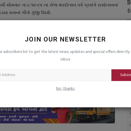
 નુકશાન
ભાવના કંઠ ભારતીય વાયુ દળની પહેલી મહિલા
S
 સોમવાર તા.૬-૧૦-રપ ના રોજ શરદોત્સવ પર્વ પ્રસંગે રાસોત્સવનાં
‘ટોપગન‘ બની
ફ
ડયા રાસનાં ગીતો ગુંજી ઉઠશે.
saurashtrabhoomi
Aug 8, 2026
0
sa
JOIN OUR NEWSLETTER
ur subscribers list to get the latest news, updates and special offers directly 
inbox
CLE
NEXT ARTICLE
માં
સાયબર ક્રાઈમનો ભોગ બનેલ ૪૭૮ અરજદારોને રૂપિયા
Subsc
શે
૮૧,૬ર,રર૩નું રીફંડ અપાવ્યું
No, thanks