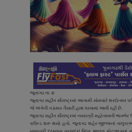
જૂનાગઢ તા. ૪
જૂનાગઢ સહીત સૌરાષ્ટ્રમાં આગામી સોમવારે શરદોત્સવ પર્
જે અંગેની તડામાર તૈયારી હાથ ધરવામાં આવી રહી છે.
જૂનાગઢ સહીત સૌરાષ્ટ્રમાં નવરાત્રી મહોત્સવની ભાવભે
રાઉન્ડ શરૂ થયો હતો. જૂનાગઢ શહેર-જીલ્લાનાં તાલુકાઓ
નવરાત્રી દરમ્યાન વરસાદનું વિધ્ન આવતા મોટાભાગનાં નવર