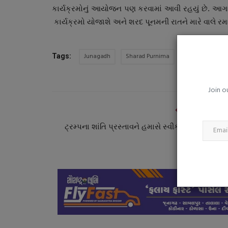
ટેરિફની રમતથી અમેરીકાને જ ભારે
કાર્યક્રમોનું આયોજન પણ કરવામાં આવી રહયું છે. આગામી
૧૦૦ અબજ ડોલરનું...
કાર્યક્રમો યોજાશે અને શરદ પૂનમની રાતને મારે વાલે રમા
saurashtrabhoomi
Aug 6, 2026
0
Junagadh
Sharad Purnima
Tags:
Join o
PREVIOUS ARTI
ટ્રમ્પના શાંતિ પ્રસ્તાવને હમાસે સ્વીકારી લીધો : ગાઝા
યુધ્ધવિરામ થ