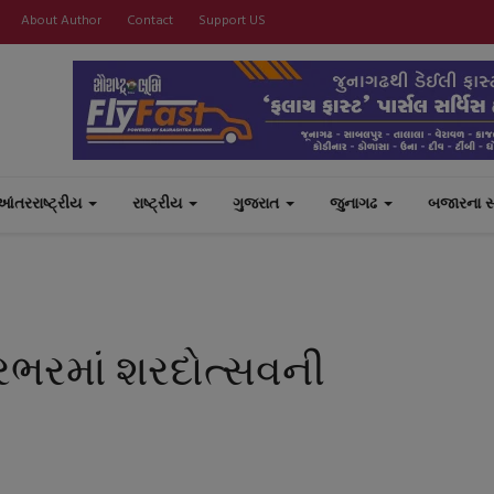
About Author
Contact
Support US
આંતરરાષ્ટ્રીય
રાષ્ટ્રીય
ગુજરાત
જુનાગઢ
બજારના 
્રભરમાં શરદોત્સવની