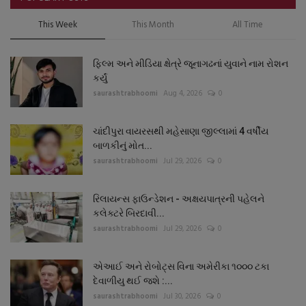
This Week
This Month
All Time
ફિલ્મ અને મીડિયા ક્ષેત્રે જૂનાગઢનાં યુવાને નામ રોશન
કર્યું
saurashtrabhoomi
Aug 4, 2026
0
ચાંદીપુરા વાયરસથી મહેસાણા જીલ્લામાં 4 વર્ષીય
બાળકીનું મોત...
saurashtrabhoomi
Jul 29, 2026
0
રિલાયન્સ ફાઉન્ડેશન - અક્ષયપાત્રની પહેલને
કલેક્ટરે બિરદાવી...
saurashtrabhoomi
Jul 29, 2026
0
એઆઈ અને રોબોટ્સ વિના અમેરીકા ૧૦૦૦ ટકા
દેવાળીયુ થઈ જશે :...
saurashtrabhoomi
Jul 30, 2026
0