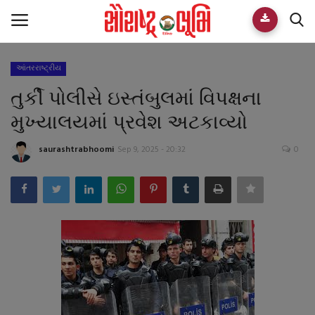
આંતરરાષ્ટ્રીય
Home
તુર્કી પોલીસે ઇસ્તંબુલમાં વિપક્ષના
E-paper
મુખ્યાલયમાં પ્રવેશ અટકાવ્યો
Videos
saurashtrabhoomi
Sep 9, 2025 - 20:32
0
Who We Are
Live TV
Team
Guest Author