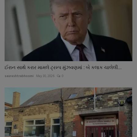
ઈરાન સાથે કરાર મામલે ટ્રમ્પ મુંઝવણમાં : બે કલાક ચાલેલી...
saurashtrabhoomi
May 30, 2026
0