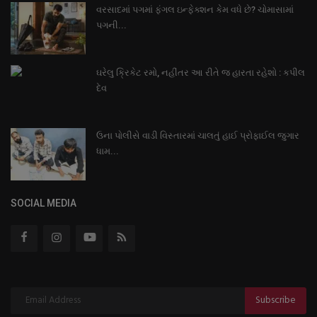
વરસાદમાં પગમાં ફંગલ ઇન્ફેક્શન કેમ વધે છે? ચોમાસામાં
પગની...
ઘરેલુ ક્રિકેટ રમો, નહીંતર આ રીતે જ હારતા રહેશો : કપીલ
દેવ
ઉના પોલીસે વાડી વિસ્તારમાં ચાલતું હાઈ પ્રોફાઈલ જુગાર
ધામ...
SOCIAL MEDIA
Subscribe