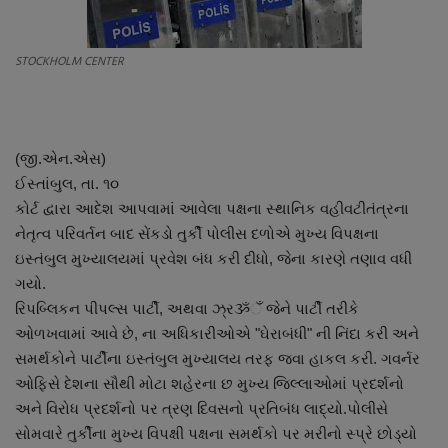
About Author
STOCKHOLM CENTER
Contact
Dipotsav Special
(જી.એન.એસ)
આંતરરાષ્ટ્રીય
ઈસ્તાંબુલ, તા. ૧૦
કોર્ટ દ્વારા આદેશ આપવામાં આવેલા પક્ષના સ્થાનિક વહીવટીતંત્રના
રાષ્ટ્રીય
નેતૃત્વ પરિવર્તન બાદ સેંકડો તુર્કી પોલીસ દળોએ મુખ્ય વિપક્ષના
ઇસ્તંબુલ મુખ્યાલયમાં પ્રવેશ બંધ કરી દીધો, જેના કારણે તણાવ વધી
ગુજરાત
ગયો.
રિપબ્લિકન પીપલ્સ પાર્ટી, અથવા ઝ્રૐઁ જેને પાર્ટી તરીકે
જુનાગઢ
ઓળખવામાં આવે છે, ના અધિકારીઓએ "ઘેરાબંધી" ની નિંદા કરી અને
સમર્થકોને પાર્ટીના ઇસ્તંબુલ મુખ્યાલય તરફ જવા હાકલ કરી. ગવર્નર
Support US
ઓફિસે દેશના સૌથી મોટા શહેરના છ મુખ્ય જિલ્લાઓમાં પ્રદર્શનો
અને વિરોધ પ્રદર્શનો પર ત્રણ દિવસનો પ્રતિબંધ લાદ્યો.પોલીસે
બજારના સમાચાર
સોમવારે તુર્કીના મુખ્ય વિપક્ષી પક્ષના સમર્થકો પર મરીનો સ્પ્રે છોડ્યો