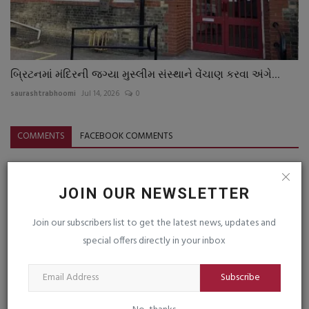
બ્રિટનમાં મંદિરની જગ્યા મુસ્લીમ સંસ્થાને વેંચાણ કરવા અંગે...
saurashtrabhoomi
Jul 14, 2026
0
COMMENTS
FACEBOOK COMMENTS
Name
JOIN OUR NEWSLETTER
Join our subscribers list to get the latest news, updates and
Email
special offers directly in your inbox
Subscribe
Comment