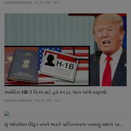
saurashtrabhoomi
Jul 20, 2026
0
અમેરિકા HB-1 વિઝા માટે હવે રૂા.૮૮ લાખ ચાર્જ વસુલશે
saurashtrabhoomi
Sep 20, 2025
0
શું ઓપરેશન સિંદુર વખતે ભારતે પાકિસ્તાનના પરમાણુ મથકો પર...