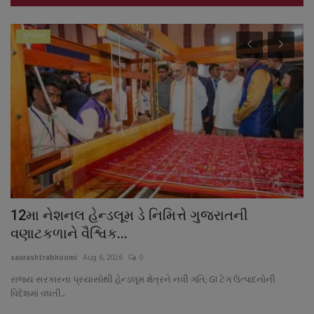
ગુજરાત
12મા નેશનલ હેન્ડલૂમ ડે નિમિત્તે ગુજરાતની
વ
વણાટકળાને વૈશ્વિક...
ધર
saurashtrabhoomi
Aug 6, 2026
0
sa
રાજ્ય સરકારના પ્રયાસોથી હેન્ડલૂમ ક્ષેત્રને નવી ગતિ; GI ટેગ ઉત્પાદનોની
વિદેશમાં વધતી...