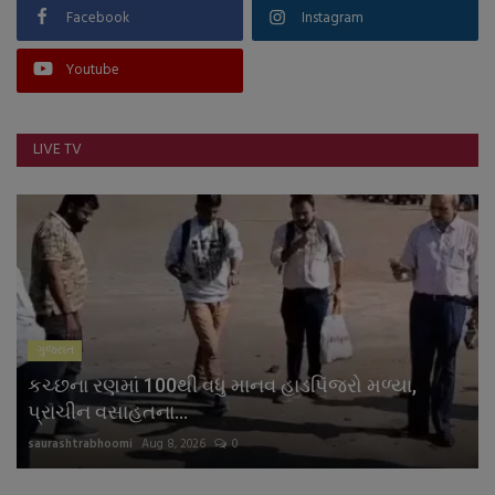
Facebook
Instagram
Youtube
LIVE TV
ગુજરાત
કચ્છના રણમાં 100થી વધુ માનવ હાડપિંજરો મળ્યા,
પ્રાચીન વસાહતના...
saurashtrabhoomi
Aug 8, 2026
0