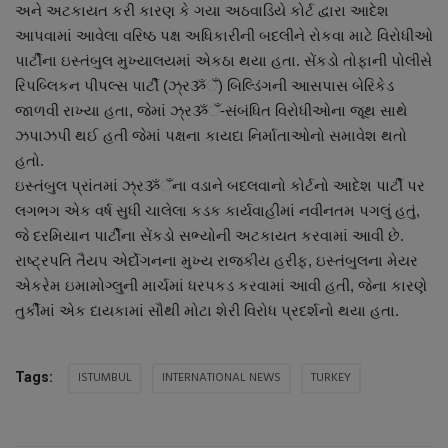
અને અટકાયત કરી કારણ કે ગયા અઠવાડિયે કોર્ટ દ્વારા આદેશ
નાણાંકીય સમાચાર
આપવામાં આવેલા વરિષ્ઠ પક્ષ અધિકારીની બદલીને રોકવા માટે વિરોધીઓ
પાર્ટીના ઇસ્તંબુલ મુખ્યાલયમાં એકઠા થયા હતા. સેંકડો તોફાની પોલીસે
સ્થાનિક સમાચાર
રિપબ્લિકન પીપલ્સ પાર્ટી (ઝ્રૐઁ) બિલ્ડિંગની આસપાસ બેરિકેડ
જાળવી રાખ્યા હતા, જેમાં ઝ્રૐઁ-સંબંધિત વિરોધીઓના જૂથ સાથે
સ્પોર્ટ્સ
ઝપાઝપી થઈ હતી જેમાં પક્ષના કાયદા નિર્માતાઓનો સમાવેશ થતો
હતો.
રાશિફળ
ઇસ્તંબુલ પ્રાંતમાં ઝ્રૐઁના વડાને બદલવાનો કોર્ટનો આદેશ પાર્ટી પર
લગભગ એક વર્ષ સુધી ચાલેલા કડક કાર્યવાહીમાં નવીનતમ પગલું હતું,
ગુનાખોરી
જે દરમિયાન પાર્ટીના સેંકડો સભ્યોની અટકાયત કરવામાં આવી છે.
રાષ્ટ્રપતિ તૈયપ એર્દોગનના મુખ્ય રાજકીય હરીફ, ઇસ્તંબુલના મેયર
બોલિવૂડ
એકરેમ ઇમામોગ્લુની માર્ચમાં ધરપકડ કરવામાં આવી હતી, જેના કારણે
તુર્કીમાં એક દાયકામાં સૌથી મોટા શેરી વિરોધ પ્રદર્શનો થયા હતા.
સ્વાસ્થ્ય
ISTUMBUL
INTERNATIONAL NEWS
TURKEY
Tags: