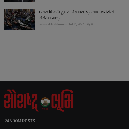
ઈરાન વિરૂધ્ધ હુમલા રોકવાનો પ્રસ્તાવ અમેરીકી
સેનેટમાં માત્ર...
saurashtrabhoomi
Jul 31, 2026
0
RANDOM POSTS