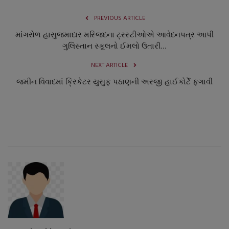
PREVIOUS ARTICLE
માંગરોળ હાસુજમાદાર મસ્જિદના ટ્રસ્ટીઓએ આવેદનપત્ર આપી
ગુલિસ્તાન સ્કૂલનો ઈમલો ઉતારી...
NEXT ARTICLE
જમીન વિવાદમાં ક્રિકેટર યુસુફ પઠાણની અરજી હાઈકોર્ટે ફગાવી