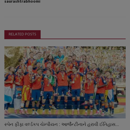
saurashtrabhoomi
RELATED POSTS
સ્પેન ફીફા વર્લ્ડકપ ચેમ્પીયન : આર્જેન્ટીનાને હરાવી ઈતિહાસ...