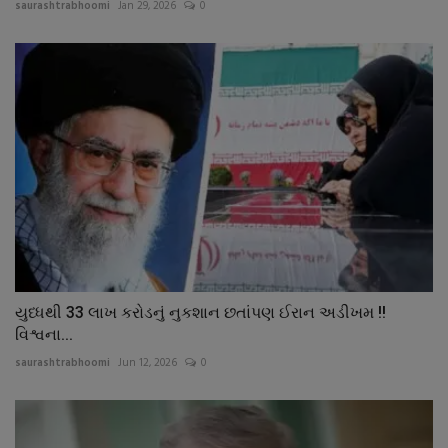
saurashtrabhoomi
Jan 29, 2026
0
યુધ્ધથી 33 લાખ કરોડનું નુકશાન છતાંપણ ઈરાન અડીખમ !!
વિશ્વના...
saurashtrabhoomi
Jun 12, 2026
0