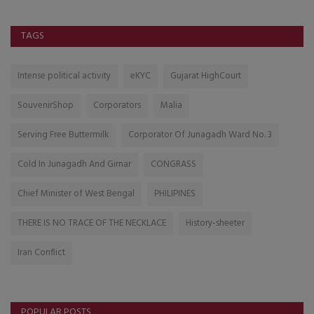
TAGS
Intense political activity
eKYC
Gujarat HighCourt
SouvenirShop
Corporators
Malia
Serving Free Buttermilk
Corporator Of Junagadh Ward No. 3
Cold In Junagadh And Girnar
CONGRASS
Chief Minister of West Bengal
PHILIPINES
THERE IS NO TRACE OF THE NECKLACE
History-sheeter
Iran Conflict
POPULAR POSTS