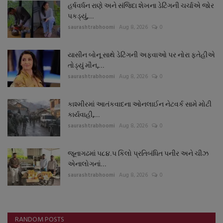
હર્ષવર્ધન રાણે અને સંજિદા શેખના ડેટિંગની ચર્ચાએ જોર
પકડ્યું,...
saurashtrabhoomi
Aug 8, 2026
0
યાસીન બોનૂ સાથે ડેટિંગની અફવાઓ પર નોરા ફતેહીએ
તોડ્યું મૌન,...
saurashtrabhoomi
Aug 8, 2026
0
કાશ્મીરમાં આતંકવાદના ઓનલાઈન નેટવર્ક સામે મોટી
કાર્યવાહી,...
saurashtrabhoomi
Aug 8, 2026
0
જૂનાગઢમાં ૫૮૪.૫ કિલો પ્રતિબંધિત પનીર અને ચીઝ
એનાલોગનાં...
saurashtrabhoomi
Aug 8, 2026
0
RANDOM POSTS