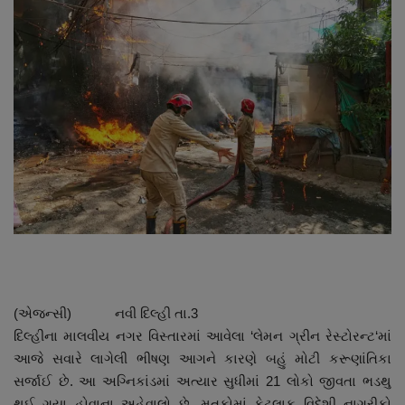
About Author
Contact
Dipotsav Special
આંતરરાષ્ટ્રીય
રાષ્ટ્રીય
ગુજરાત
જુનાગઢ
(એજન્સી) નવી દિલ્હી તા.3
Support US
દિલ્હીના માલવીય નગર વિસ્તારમાં આવેલા ‘લેમન ગ્રીન રેસ્ટોરન્ટ‘માં
આજે સવારે લાગેલી ભીષણ આગને કારણે બહું મોટી કરૂણાંતિકા
બજારના સમાચાર
સર્જાઈ છે. આ અગ્નિકાંડમાં અત્યાર સુધીમાં 21 લોકો જીવતા ભડથુ
થઈ ગયા હોવાના અહેવાલો છે. મૃતકોમાં કેટલાક વિદેશી નાગરીકો