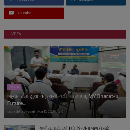
Youtube
LIVE TV
જુનાગઢ
જૂનાગઢમાં યુવા નેતૃત્વની નવી પાઠશાળા, MY Bharatના
Future...
saurashtrabhoomi
Aug 10, 2026
0
માળીયા હાટીનામાં 1થી 19 વર્ષના બાળકો માટે