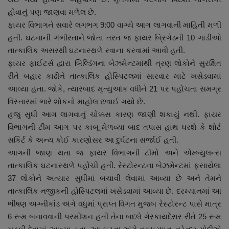
નાણાંકીય સમાચાર
હોવાનું પણ જાણવા મળેલ છે.
ફાયર વિભાગને સવારે લગભગ 9:00 વાગ્યે આગ લાગવાની માહિતી મળી
સ્થાનિક સમાચાર
હતી. ઘટનાની ગંભીરતાને જોતા તરત જ ફાયર બ્રિગેડની 10 ગાડીઓ
તાત્કાલિક અસરથી ઘટનાસ્થળે રવાના કરવામાં આવી હતી.
સ્પોર્ટ્સ
ફાયર ફાઈટર્સ દ્વારા બિલ્ડિંગના બેઝમેન્ટમાંથી ત્રણ લોકોને સુરક્ષિત
રીતે બહાર કાઢીને તાત્કાલિક હોસ્પિટલમાં સારવાર માટે ખસેડવામાં
રાશિફળ
આવ્યા હતા. જોકે, ત્યારબાદ મૃત્યુઆંક વધીને 21 પર પહોંચતા સમગ્ર
વિસ્તારમાં ભારે શોકનો માહોલ છવાઈ ગયો છે.
હજુ સુધી આગ લાગવાનું ચોક્કસ કારણ જાણી શકાયું નથી. ફાયર
ગુનાખોરી
વિભાગની ટીમ આગ પર કાબૂ મેળવ્યા બાદ તપાસ હાથ ધરશે કે શોર્ટ
સકિર્ટ કે અન્ય કોઈ કારણોસર આ દુર્ઘટના સર્જાઈ હતી.
બોલિવૂડ
આગની જાણ થતા જ ફાયર વિભાગની ટીમો અને એમ્બ્યુલન્સ
તાત્કાલિક ઘટનાસ્થળે પહોંચી હતી. રેસ્ટોરન્ટના બેઝમેન્ટમાં ફસાયેલા
સ્વાસ્થ્ય
37 લોકોને અત્યાર સુધીમાં બચાવી લેવામાં આવ્યા છે અને તેમને
તાત્કાલિક નજીકની હોસ્પિટલમાં ખસેડવામાં આવ્યા છે. દરમ્યાનમાં આ
ભીષણ અગ્નીકાંડ અંગે વધુમાં પ્રાપ્ત વિગત મુજબ રેસ્ટોરન્ટ પાસે માત્ર
6 રૂમ બનાવવાની પરમીશન હતી તેના બદલે ગેરકાયદેસર રીતે 25 રૂમ