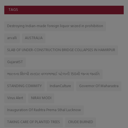
TAGS
Destroying Indian-made foreign liquor seized in prohibition
arvalli
AUSTRALIA
SLAB OF UNDER-CONSTRUCTION BRIDGE COLLAPSES IN HAMIRPUR
GujaratST
ભારતના શિલ્પી સરદાર વલ્લભભાઈ પટેલની 150મી જન્મ જયંતિ
STANDING COMMITY
IndianCulture
Governor Of Maharastra
Virus Alert
NIRAV MODI
Inauguration Of Rashtra Prerna Sthal Lucknow
TAKING CARE OF PLANTED TREES
CRUDE BURNED