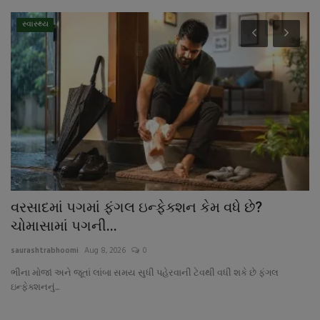
સ્વાસ્થ્ય
વરસાદમાં પગમાં ફંગલ ઇન્ફેક્શન કેમ વધે છે?
૧
ચોમાસામાં પગની...
સ
saurashtrabhoomi
Aug 8, 2026
0
sa
ેલી
ભીના મોજાં અને જૂતાં લાંબા સમય સુધી પહેરવાની ટેવથી વધી શકે છે ફંગલ
ઇન્ફેક્શનનું...