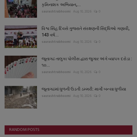
કૃમિનાશક અભિયાન,...
saurashtrabhoomi
Aug 10, 2026
0
વિશ્વ સિંહ દિવસે ગુજરાતે સંરક્ષણની સિદ્ધિઓ ગણાવી,
143 વર્ષ...
saurashtrabhoomi
Aug 10, 2026
0
જૂનાગઢ તાલુકા પોલીસ દ્વારા જુગાર અંગે વ્યાપક દરોડા :
૧૦...
saurashtrabhoomi
Aug 10, 2026
0
જૂનાગઢમાં ધુળની ઉડતી ડમ્મરી: માર્ગો બન્યા ધુળીયા
saurashtrabhoomi
Aug 10, 2026
0
RANDOM POSTS