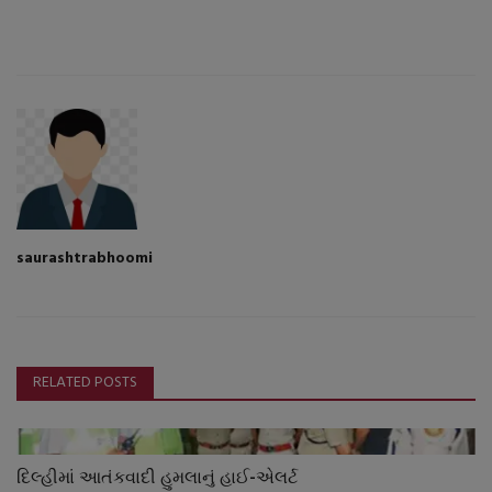
saurashtrabhoomi
RELATED POSTS
દિલ્હીમાં આતંકવાદી હુમલાનું હાઈ-એલર્ટ