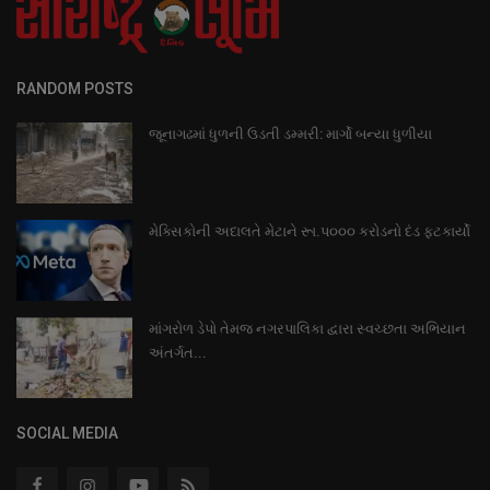
RANDOM POSTS
જૂનાગઢમાં ધુળની ઉડતી ડમ્મરી: માર્ગો બન્યા ધુળીયા
મેક્સિકોની અદાલતે મેટાને રૂા.પ૦૦૦ કરોડનો દંડ ફટકાર્યો
માંગરોળ ડેપો તેમજ નગરપાલિકા દ્વારા સ્વચ્છતા અભિયાન
અંતર્ગત...
SOCIAL MEDIA