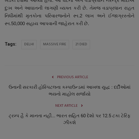
ખડકી દેવામાં આવ્યા હતા. આ ઘટના અંગે વડાપ્રધાન નરેન્દ્ર મોદીએ
દુ:ખ અને આઘાતની લાગણી વ્યક્ત કરી છે. તેમજ વડાપ્રધાન રાહત
નિધીમાંથી મૃતકોના પરિવારજનોને રૂા.2 લાખ અને ઈજાગ્રસ્તોને
રૂા.50,000 સહાય આપવાની જાહેરાત કરી છે.
DELHI
MASSIVE FIRE
21 DIED
Tags:
PREVIOUS ARTICLE
ઉનાની સરકારી હોસ્પિટલના કમ્પાઉન્ડમાં આખલા યુદ્ધ : દર્દીઓમાં
ભયનો માહોલ સર્જાયો
NEXT ARTICLE
ટ્રમ્પ હૈ કે માનતા નહીં... ભારત સહિત 60 દેશો પર 12.5 ટકા ટેરિફ
ઝીંકશે