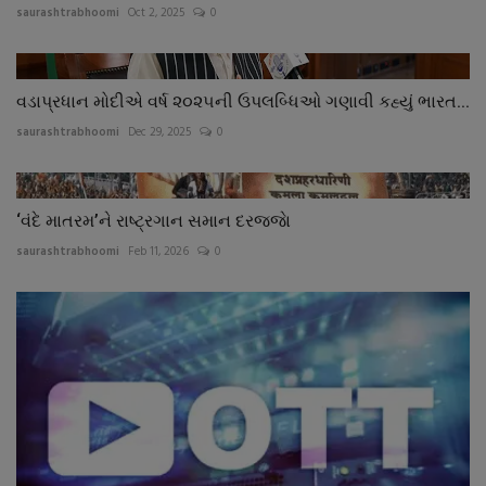
saurashtrabhoomi
Oct 2, 2025
0
વડાપ્રધાન મોદીએ વર્ષ ૨૦૨૫ની ઉપલબ્ધિઓ ગણાવી કહ્યું ભારત...
saurashtrabhoomi
Dec 29, 2025
0
‘વંદે માતરમ’ને રાષ્ટ્રગાન સમાન દરજ્જાે
saurashtrabhoomi
Feb 11, 2026
0