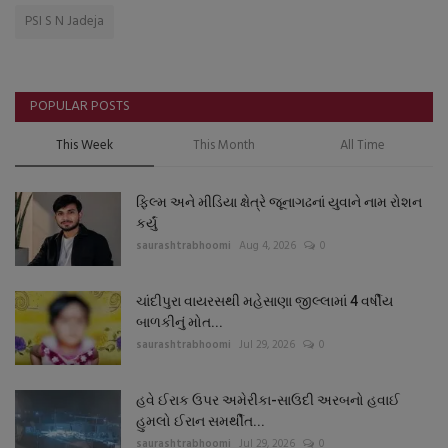
PSI S N Jadeja
POPULAR POSTS
This Week
This Month
All Time
ફિલ્મ અને મીડિયા ક્ષેત્રે જૂનાગઢનાં યુવાને નામ રોશન
કર્યું
saurashtrabhoomi
Aug 4, 2026
0
ચાંદીપુરા વાયરસથી મહેસાણા જીલ્લામાં 4 વર્ષીય
બાળકીનું મોત...
saurashtrabhoomi
Jul 29, 2026
0
હવે ઈરાક ઉપર અમેરીકા-સાઉદી અરબનો હવાઈ
હુમલો ઈરાન સમર્થીત...
saurashtrabhoomi
Jul 29, 2026
0