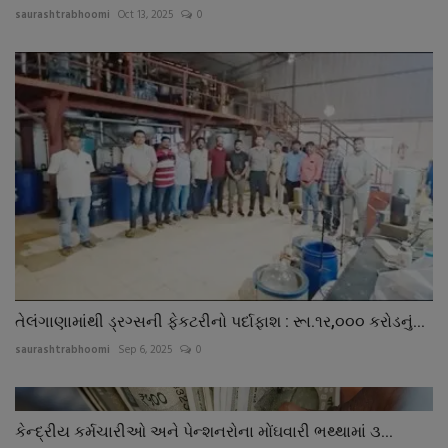
saurashtrabhoomi
Oct 13, 2025
0
તેલંગાણામાંથી ડ્રગ્સની ફેકટરીનો પર્દાફાશ : રૂા.૧ર,૦૦૦ કરોડનું...
saurashtrabhoomi
Sep 6, 2025
0
કેન્દ્રીય કર્મચારીઓ અને પેન્શનરોના મોંઘવારી ભથ્થામાં ૩...