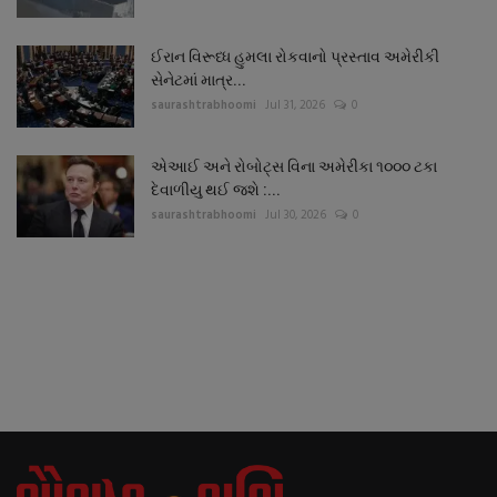
ઈરાન વિરૂધ્ધ હુમલા રોકવાનો પ્રસ્તાવ અમેરીકી
સેનેટમાં માત્ર...
saurashtrabhoomi
Jul 31, 2026
0
એઆઈ અને રોબોટ્સ વિના અમેરીકા ૧૦૦૦ ટકા
દેવાળીયુ થઈ જશે :...
saurashtrabhoomi
Jul 30, 2026
0