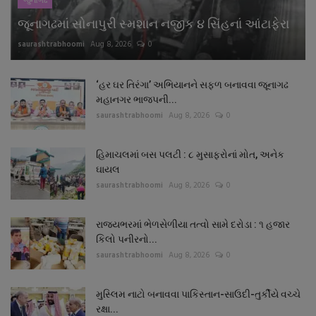
જુનાગઢ
જૂનાગઢમાં સોનાપુરી સ્મશાન નજીક ૪ સિંહનાં આંટાફેરા
saurashtrabhoomi
Aug 8, 2026
0
‘હર ઘર તિરંગા’ અભિયાનને સફળ બનાવવા જૂનાગઢ
મહાનગર ભાજપની...
saurashtrabhoomi
Aug 8, 2026
0
હિમાચલમાં બસ પલટી : ૮ મુસાફરોનાં મોત, અનેક
ઘાયલ
saurashtrabhoomi
Aug 8, 2026
0
રાજ્યભરમાં ભેળસેળીયા તત્વો સામે દરોડા : ૧ હજાર
કિલો પનીરનો...
saurashtrabhoomi
Aug 8, 2026
0
મુસ્લિમ નાટો બનાવવા પાકિસ્તાન-સાઉદી-તુર્કીયે વચ્ચે
રક્ષા...