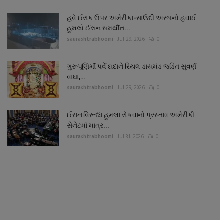
હવે ઈરાક ઉપર અમેરીકા-સાઉદી અરબનો હવાઈ
હુમલો ઈરાન સમર્થીત...
saurashtrabhoomi
Jul 29, 2026
0
ગુરૂપૂણિર્માં પર્વે દાદાને રિયલ ડાયમંડ જડિત સુવર્ણ
વાઘા,...
saurashtrabhoomi
Jul 29, 2026
0
ઈરાન વિરૂધ્ધ હુમલા રોકવાનો પ્રસ્તાવ અમેરીકી
સેનેટમાં માત્ર...
saurashtrabhoomi
Jul 31, 2026
0