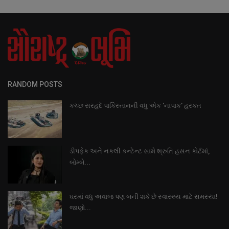
RANDOM POSTS
કચ્છ સરહદે પાકિસ્તાનની વધુ એક ‘નાપાક’ હરકત
ડીપફેક અને નકલી કન્ટેન્ટ સામે શ્રુતિ હસન કોર્ટમાં,
બોમ્બે...
ઘરમાં વધુ અવાજ પણ બની શકે છે સ્વાસ્થ્ય માટે સમસ્યા!
જાણો...