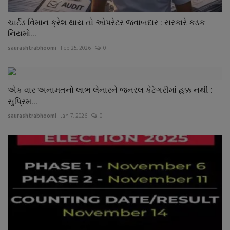
ચાર્ટડ વિમાન ક્રેશ થાય તો ઓપરેટર જવાબદાર : સરકારે કડક
નિયમો...
saurashtrabhoomi
Feb 25, 2026
0
એક વાર અનામતનો લાભ લેનારને જનરલ કેટેગરીમાં હક્ક નથી :
સુપ્રિમ...
saurashtrabhoomi
Jan 7, 2026
0