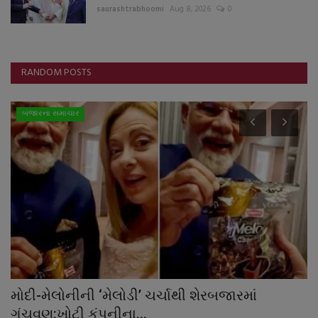
saurashtrabhoomi
Aug 8, 2026
0
RANDOM POSTS
બજારના સમાચાર
મોદી-મેલોનીની ‘મેલોડી’ ચર્ચાથી શેરબજારમાં
ઘ
ગૂંચવણ:ખોટી કંપનીના...
ક