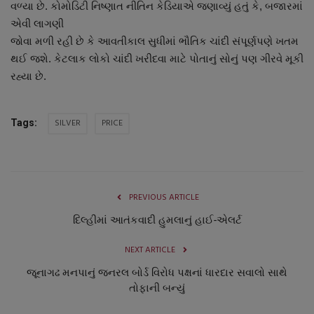
વળ્યા છે. કોમોડિટી નિષ્ણાત નીતિન કેડિયાએ જણાવ્યું હતું કે, બજારમાં
એવી લાગણી
જોવા મળી રહી છે કે આવતીકાલ સુધીમાં ભૌતિક ચાંદી સંપૂર્ણપણે ખતમ
થઈ જશે. કેટલાક લોકો ચાંદી ખરીદવા માટે પોતાનું સોનું પણ ગીરવે મૂકી
રહ્યા છે.
SILVER
PRICE
Tags:
PREVIOUS ARTICLE
દિલ્હીમાં આતંકવાદી હુમલાનું હાઈ-એલર્ટ
NEXT ARTICLE
જૂનાગઢ મનપાનું જનરલ બોર્ડ વિરોધ પક્ષનાં ધારદાર સવાલો સાથે
તોફાની બન્યું