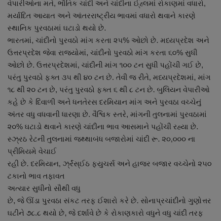
વેપારીઓના મતે, ભૌતિક ચાંદી અને ચાંદીના ઈ્હ્લમાં રોકાણમાં વધારો,
નાણાંકીય સમાચાર
મર્યાદિત આયાત અને આંતરરાષ્ટ્રીય ભાવમાં વધારો થવાને કારણે
સ્થાનિક પુરવઠામાં ઘટાડો થયો છે.
સ્થાનિક સમાચાર
ભારતમાં, ચાંદીનો પુરવઠો માંગ કરતા ૨૫% ઓછો છે. મધ્યપ્રદેશ અને
ઉત્તરપ્રદેશ જેવા રાજ્યોમાં, ચાંદીનો પુરવઠો માંગ કરતા ૬૦% સુધી
સ્પોર્ટ્સ
ઓછો છે. ઉત્તરપ્રદેશમાં, ચાંદીની માંગ ૧૦૦ ટન સુધી પહોંચી ગઈ છે,
પરંતુ પુરવઠો ફક્ત ૩૫ થી ૪૦ ટન છે. તેવી જ રીતે, મધ્યપ્રદેશમાં, માંગ
રાશિફળ
૧૮ થી ૨૦ ટન છે, પરંતુ પુરવઠો ફક્ત ૬ થી ૮ ટન છે. બુલિયન વેપારીઓ
કહે છે કે દિવાળી અને ધનતેરસ દરમિયાન માંગ અને પુરવઠા વચ્ચેનું
ગુનાખોરી
અંતર વધુ વધવાની ધારણા છે. વૈશ્વિક સ્તરે, માંગની તુલનામાં પુરવઠામાં
૨૦% ઘટાડો થવાને કારણે ચાંદીના ભાવ આસમાને પહોંચી રહ્યા છે.
બોલિવૂડ
સ્ઝ્રઠ રેટની તુલનામાં જથ્થાબંધ બજારોમાં ચાંદી રૂ. ૨૦,૦૦૦ ના
પ્રીમિયમે વેચાઈ
સ્વાસ્થ્ય
રહી છે. દરમિયાન, ર્ઝ્રંસ્ઈઠ ફયુચર્સ અને હાજર બજાર વચ્ચેનો ૨૫૦
ટકાનો ભાવ તફાવત
અત્યાર સુધીનો સૌથી વધુ
છે, જે ઊંડા પુરવઠા સંકટ તરફ ઈશારો કરે છે. સોનાપ્રચાંદીનો ગુણોત્તર
ઘટીને ૭૮.૮ થયો છે, જે દર્શાવે છે કે રોકાણકારો વધુને વધુ ચાંદી તરફ