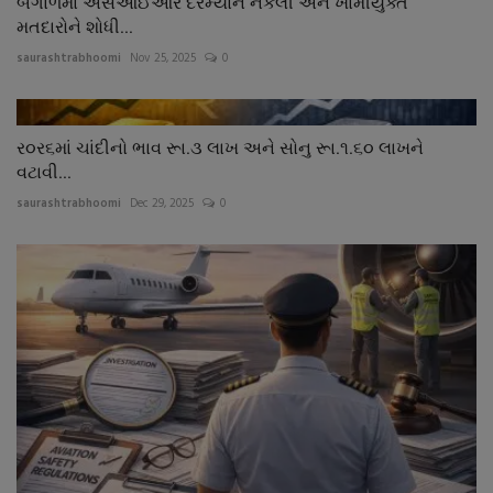
બંગાળમાં એસઆઈઆર દરમ્યાન નકલી અને ખામીયુક્ત
મતદારોને શોધી...
saurashtrabhoomi
Nov 25, 2025
0
ર૦ર૬માં ચાંદીનો ભાવ રૂા.૩ લાખ અને સોનુ રૂા.૧.૬૦ લાખને
વટાવી...
saurashtrabhoomi
Dec 29, 2025
0