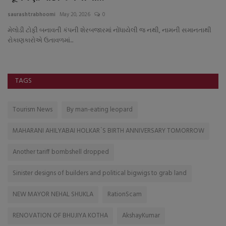
saurashtrabhoomi
May 20, 2026
0
sa
મેલોડી ટોફી બનાવતી કંપની શેરબજારમાં નોંધાયેલી જ નથી, નામની સમાનતાથી
દક
રોકાણકારોએ ઉતાવળમાં...
કપ
TAGS
Tourism News
By man-eating leopard
MAHARANI AHILYABAI HOLKAR`S BIRTH ANNIVERSARY TOMORROW
Another tariff bombshell dropped
Sinister designs of builders and political bigwigs to grab land
NEW MAYOR NEHAL SHUKLA
RationScam
RENOVATION OF BHUJIYA KOTHA
AkshayKumar