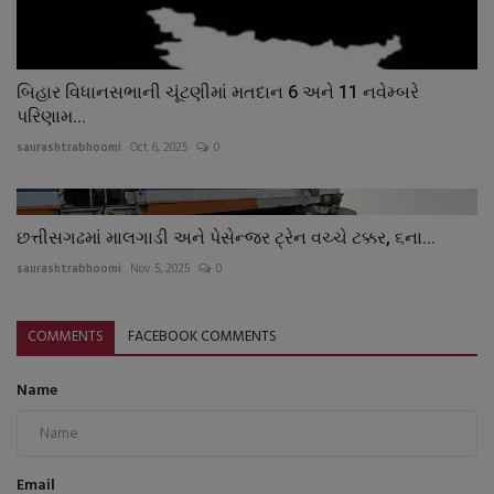
બિહાર વિધાનસભાની ચૂંટણીમાં મતદાન 6 અને 11 નવેમ્બરે
પરિણામ...
saurashtrabhoomi
Oct 6, 2025
0
છત્તીસગઢમાં માલગાડી અને પેસેન્જર ટ્રેન વચ્ચે ટક્કર, ૬ના...
saurashtrabhoomi
Nov 5, 2025
0
COMMENTS
FACEBOOK COMMENTS
Name
Email