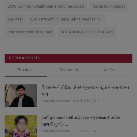
2030 Commonwealth Game At Ahmedabad
Nasha Mukt Bharat
Wellness
BJP's strength in Rajya Sabha reaches 141
empowerment of woman
SITUATION WORSENED AGAIN
POPULAR POSTS
This Week
This Month
All Time
ફિલ્મ અને મીડિયા ક્ષેત્રે જૂનાગઢનાં યુવાને નામ રોશન
કર્યું
saurashtrabhoomi
Aug 4, 2026
0
ચાંદીપુરા વાયરસથી મહેસાણા જીલ્લામાં 4 વર્ષીય
બાળકીનું મોત...
saurashtrabhoomi
Jul 29, 2026
0