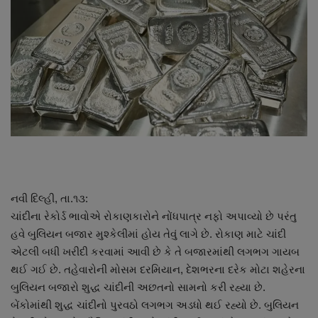
About Author
Contact
Dipotsav Special
આંતરરાષ્ટ્રીય
રાષ્ટ્રીય
ગુજરાત
નવી દિલ્હી, તા.૧૩:
ચાંદીના રેકોર્ડ ભાવોએ રોકાણકારોને નોંધપાત્ર નફો અપાવ્યો છે પરંતુ
જુનાગઢ
હવે બુલિયન બજાર મુશ્કેલીમાં હોય તેવું લાગે છે. રોકાણ માટે ચાંદી
એટલી બધી ખરીદી કરવામાં આવી છે કે તે બજારમાંથી લગભગ ગાયબ
Support US
થઈ ગઈ છે. તહેવારોની મોસમ દરમિયાન, દેશભરના દરેક મોટા શહેરના
બુલિયન બજારો શુદ્ધ ચાંદીની અછતનો સામનો કરી રહ્યા છે.
બજારના સમાચાર
બેંકોમાંથી શુદ્ધ ચાંદીનો પુરવઠો લગભગ અડધો થઈ રહ્યો છે. બુલિયન