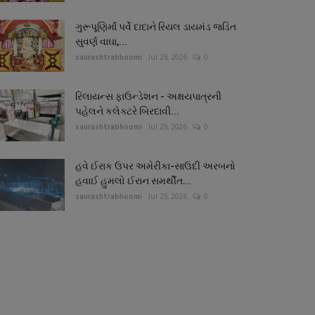
ગુરૂપૂણિર્માં પર્વે દાદાને રિયલ ડાયમંડ જડિત
સુવર્ણ વાઘા,...
saurashtrabhoomi
Jul 29, 2026
0
રિલાયન્સ ફાઉન્ડેશન - અક્ષયપાત્રની
પહેલને કલેક્ટરે બિરદાવી...
saurashtrabhoomi
Jul 29, 2026
0
હવે ઈરાક ઉપર અમેરીકા-સાઉદી અરબનો
હવાઈ હુમલો ઈરાન સમર્થીત...
saurashtrabhoomi
Jul 29, 2026
0