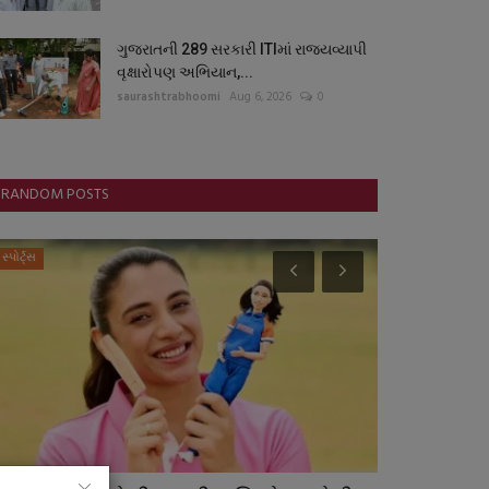
ગુજરાતની 289 સરકારી ITIમાં રાજ્યવ્યાપી
વૃક્ષારોપણ અભિયાન,...
saurashtrabhoomi
Aug 6, 2026
0
RANDOM POSTS
સ્પોર્ટ્સ
સ્પોર્ટ્સ