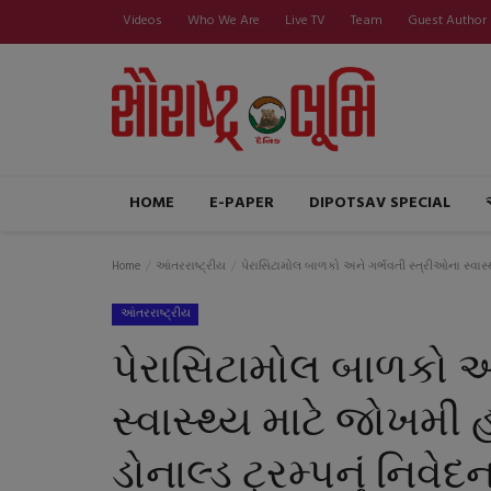
Videos
Who We Are
Live TV
Team
Guest Author
HOME
E-PAPER
DIPOTSAV SPECIAL
Home
આંતરરાષ્ટ્રીય
પેરાસિટામોલ બાળકો અને ગર્ભવતી સ્ત્રીઓના સ્વાસ્થ્ય
આંતરરાષ્ટ્રીય
પેરાસિટામોલ બાળકો અ
સ્વાસ્થ્ય માટે જોખમી હ
ડોનાલ્ડ ટ્રમ્પનું નિવેદ