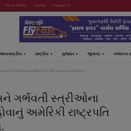
About Author
Contact
Support US
આંતરરાષ્ટ્રીય
રાષ્ટ્રીય
ગુજરાત
જુનાગઢ
બજારના 
 માટે જોખમી હોવાનું અમેરિકી રાષ્ટ્રપતિ ડોનાલ્ડ ટ્રમ્પનું નિવેદન.
ને ગર્ભવતી સ્ત્રીઓના
ોવાનું અમેરિકી રાષ્ટ્રપતિ
ન.