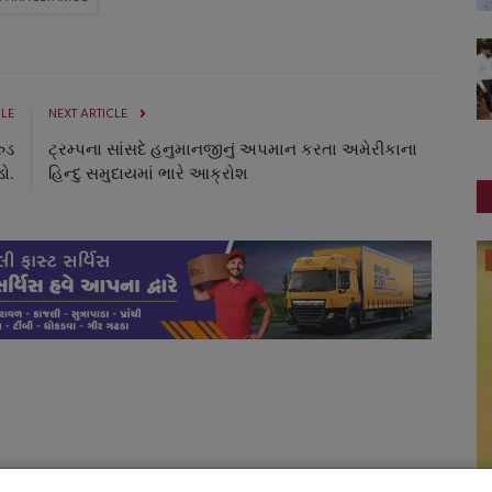
CLE
NEXT ARTICLE
ુડ
ટ્રમ્પના સાંસદે હનુમાનજીનું અપમાન કરતા અમેરીકાના
ો.
હિન્દુ સમુદાયમાં ભારે આક્રોશ
ગુજરાત