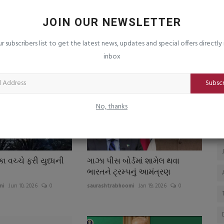
ાસ્ટ ફૂડ
ગુજરાતની 289 સરકારી ITIમાં રાજ્યવ્યાપી
સ
વૃક્ષારોપણ અભિયાન,...
પ
JOIN OUR NEWSLETTER
saurashtrabhoomi
Aug 6, 2026
0
sa
ur subscribers list to get the latest news, updates and special offers directly 
શ્રમ મંત્રી કુંવરજી બાવાળીયાએ ગાંધીનગર ITI ખાતે કર્યું વૃક્ષારોપણ;
સૌ
inbox
પર્યાવરણ બચાવવા...
લા
Subsc
No, thanks
 વચ્ચે ફરી યુધ્ધની
ગાઝા પીસ બોર્ડમાં શામેલ થવા
ી
ભારતને ટ્રમ્પનું આમંત્રણ
mi
Jun 10, 2026
0
saurashtrabhoomi
Jan 19, 2026
0