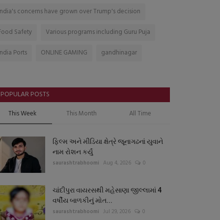
India's concerns have grown over Trump's decision
Food Safety
Various programs including Guru Puja
India Ports
ONLINE GAMING
gandhinagar
POPULAR POSTS
This Week
This Month
All Time
ફિલ્મ અને મીડિયા ક્ષેત્રે જૂનાગઢનાં યુવાને
નામ રોશન કર્યું
saurashtrabhoomi
Aug 4, 2026
0
ચાંદીપુરા વાયરસથી મહેસાણા જીલ્લામાં 4
વર્ષીય બાળકીનું મોત...
saurashtrabhoomi
Jul 29, 2026
0