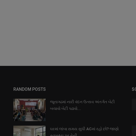
RANDOM POSTS
S
જૂનાગઢમાં નારી વંદન ઉત્સવ અંતર્ગત બેટી
બચાવો બેટી પઢાવો...
ઘરમાં લાંબા સમય સુધી ACમાં રહો છો? જાણો
સ્વાસ્થ્ય પર તેની...