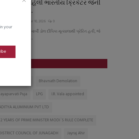
્મૃતિ મંદાના પહેલી ભારતીય ક્રિકેટર જેની
96 રન સાથે T
ોતાની બાર્બી...
ઇતિહાસના પા
urashtrabhoomi
Mar 10, 2026
0
saurashtrabhoomi
in your
થી પહેલી ભારતીય બાર્બી ડોલ દીપિકા મૂત્યાલાથી પ્રેરિત હતી, જે
ઇવ ટીન્ટેડ કંપનીનાં...
ribe
TAGS
Gujarat Education
Bhavnath Demolation
Jayaparvati Puja
LPG
I.R. Vala appointed
ADITYA ALUMINIUM PVT LTD
12 YEARS OF PRIME MINISTER MODI`S RULE COMPLETE
DISTRICT COUNCIL OF JUNAGADH
Jayraj Ahir