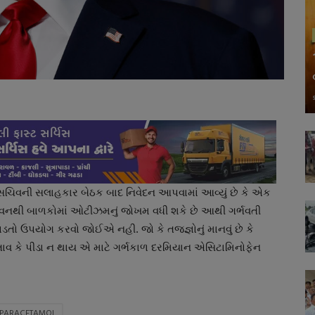
્ય સચિવની સલાહકાર બેઠક બાદ નિવેદન આપવામાં આવ્યું છે કે એક
ેવનથી બાળકોમાં ઓટીઝમનું જોખમ વધી શકે છે આથી ગર્ભવતી
ો ઉપયોગ કરવો જોઈએ નહી. જો કે તજજ્ઞોનું માનવું છે કે
ાવ કે પીડા ન થાય એ માટે ગર્ભકાળ દરમિયાન એસિટામિનોફેન
PARACETAMOL