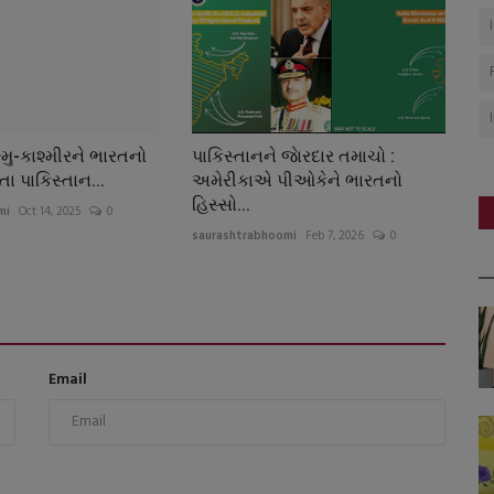
મુ-કાશ્મીરને ભારતનો
પાકિસ્તાનને જાેરદાર તમાચો :
ા પાકિસ્તાન...
અમેરીકાએ પીઓકેને ભારતનો
હિસ્સો...
mi
Oct 14, 2025
0
saurashtrabhoomi
Feb 7, 2026
0
Email