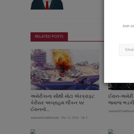
ઘરે બનાવેલો નાસ્તો કેમ છે બહારના ફ
કરતાં વધુ સારું?...
saurashtrabhoomi
Aug 3, 2026
0
Join o
RELATED POSTS
અમેરીકાના સૌથી મોટા એરક્રાફટ
ઈરાન-અમેરીકા
કેરીયર અબ્રાહમ લીંકન પર
જ્વાળા ભડક
ઈરાનનો...
saurashtrabhoo
saurashtrabhoomi
Mar 13, 2026
0