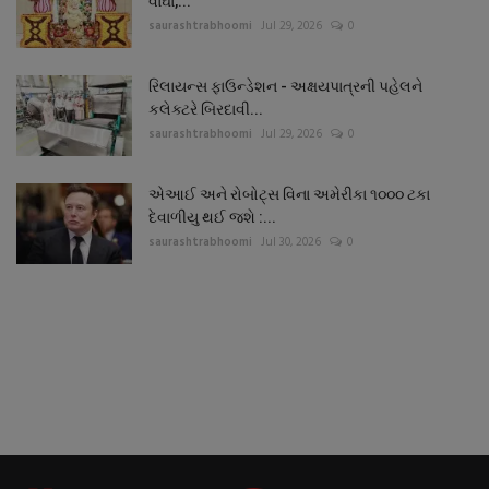
વાઘા,...
saurashtrabhoomi
Jul 29, 2026
0
રિલાયન્સ ફાઉન્ડેશન - અક્ષયપાત્રની પહેલને
કલેક્ટરે બિરદાવી...
saurashtrabhoomi
Jul 29, 2026
0
એઆઈ અને રોબોટ્સ વિના અમેરીકા ૧૦૦૦ ટકા
દેવાળીયુ થઈ જશે :...
saurashtrabhoomi
Jul 30, 2026
0