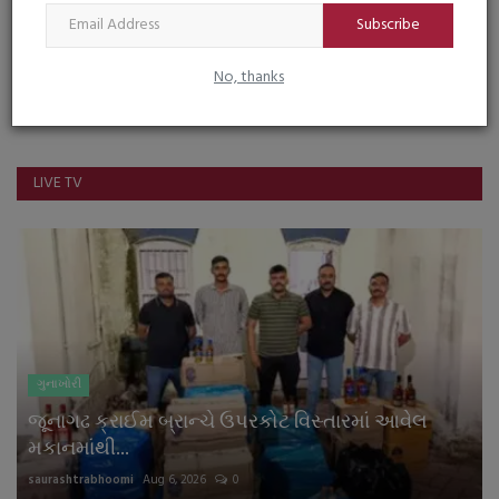
Subscribe
Facebook
Instagram
No, thanks
Youtube
LIVE TV
ગુનાખોરી
જૂનાગઢ ક્રાઈમ બ્રાન્ચે ઉપરકોટ વિસ્તારમાં આવેલ
મકાનમાંથી...
saurashtrabhoomi
Aug 6, 2026
0