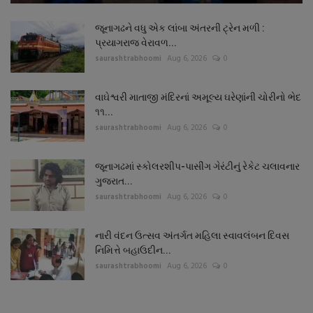
જૂનાગઢને વધુ એક લાંબા અંતરની ટ્રેન મળી :
પ્રયાગરાજ વેરાવળ...
saurashtrabhoomi
Aug 6, 2026
0
વાઘેશ્વરી માતાજી મંદિરનાં અમૂલ્ય ઘરેણાંની ચોરીનો ભેદ
૧૧...
saurashtrabhoomi
Aug 6, 2026
0
જૂનાગઢમાં સ્કોલરશીપ-પાસીંગ ગેરંટીનું રેકેટ ચલાવનાર
ગુજરાત...
saurashtrabhoomi
Aug 6, 2026
0
નારી વંદન ઉત્સવ અંતર્ગત મહિલા સ્વાવલંબન દિવસ
નિમિત્તે બહાઉદીન...
saurashtrabhoomi
Aug 6, 2026
0