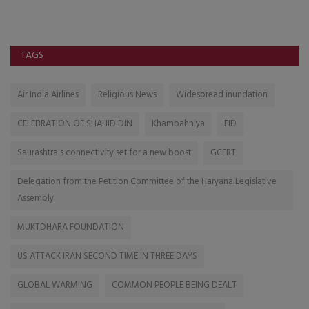
TAGS
Air India Airlines
Religious News
Widespread inundation
CELEBRATION OF SHAHID DIN
Khambahniya
EID
Saurashtra's connectivity set for a new boost
GCERT
Delegation from the Petition Committee of the Haryana Legislative
Assembly
MUKTDHARA FOUNDATION
US ATTACK IRAN SECOND TIME IN THREE DAYS
GLOBAL WARMING
COMMON PEOPLE BEING DEALT