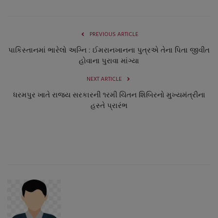
નાણાંકીય સમાચાર
PREVIOUS ARTICLE
સ્થાનિક સમાચાર
પાકિસ્તાનમાં ભારેલો અગ્નિ : ઈમરાનખાનના પુત્રએ તેના પિતા જીવીત
સ્પોર્ટ્સ
હોવાના પુરાવા માંગ્યા
NEXT ARTICLE
રાશિફળ
ધરમપુર ખાતે રાજય સરકારની ૧રમી ચિંતન શિબિરનો મુખ્યમંત્રીના
હસ્તે પ્રારંભ
ગુનાખોરી
બોલિવૂડ
સ્વાસ્થ્ય