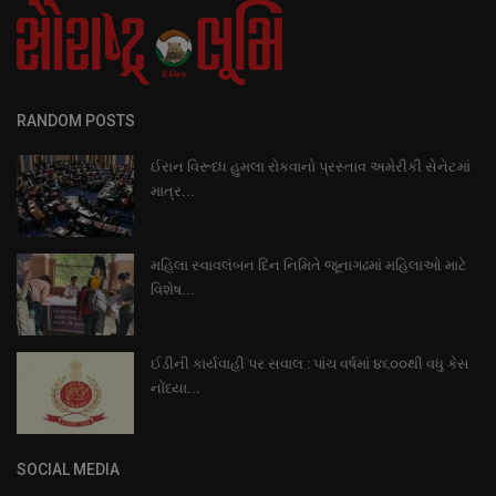
RANDOM POSTS
ઈરાન વિરૂધ્ધ હુમલા રોકવાનો પ્રસ્તાવ અમેરીકી સેનેટમાં
માત્ર...
મહિલા સ્વાવલંબન દિન નિમિતે જૂનાગઢમાં મહિલાઓ માટે
વિશેષ...
ઈડીની કાર્યવાહી પર સવાલ : પાંચ વર્ષમાં ૪૬૦૦થી વધુ કેસ
નોંધ્યા...
SOCIAL MEDIA