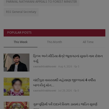
PARIMAL NATHWANI APPEALS TO FOREST MINISTER
RSS General Secretary
POPULAR POSTS
This Week
This Month
All Time
ફિલ્મ અને મીડિયા ક્ષેત્રે જૂનાગઢનાં યુવાને નામ રોશન
કર્યું
saurashtrabhoomi
Aug 4, 2026
0
ચાંદીપુરા વાયરસથી મહેસાણા જીલ્લામાં 4 વર્ષીય
બાળકીનું મોત...
saurashtrabhoomi
Jul 29, 2026
0
ગુરૂપૂણિર્માં પર્વે દાદાને રિયલ ડાયમંડ જડિત સુવર્ણ