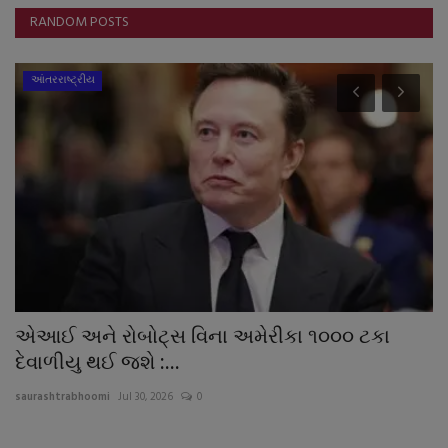
RANDOM POSTS
આંતરરાષ્ટ્રીય
એઆઈ અને રોબોટ્સ વિના અમેરીકા ૧૦૦૦ ટકા
ઘ
દેવાળીયુ થઈ જશે :...
ર
saurashtrabhoomi
Jul 30, 2026
0
sa
કો
ડો