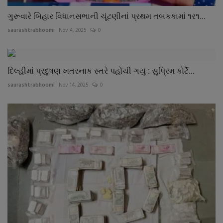
ગુરૂવારે બિહાર વિધાનસભાની ચૂંટણીનાં પ્રથમ તબકકામાં ૧ર૧...
saurashtrabhoomi
Nov 4, 2025
0
દિલ્હીમાં પ્રદુષણ ખતરનાક સ્તરે પહોંચી ગયું : સુપ્રિમ કોર્ટે...
saurashtrabhoomi
Nov 14, 2025
0