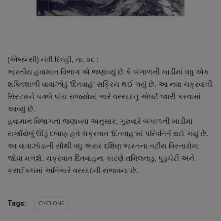
About Author
Contact
Dipotsav Special
(એજન્સી) નવી દિલ્હી, તા. ૨૮ :
ભારતીય હવામાન વિભાગ એ જણાવ્યું છે કે બંગાળની ખાડીમાં વધુ એક
આંતરરાષ્ટ્રીય
શક્તિશાળી વાવાઝોડું ‘દિતવાહ‘ સક્રિય થઈ ગયું છે. આ નવા ચક્રવાતી
સિસ્ટમને પગલે પાંચ રાજ્યોમાં ભારે વરસાદનું એલર્ટ જારી કરવામાં
રાષ્ટ્રીય
આવ્યું છે.
હવામાન વિભાગના જણાવ્યા અનુસાર, ગુરુવારે બંગાળની ખાડીમાં
ગુજરાત
સર્જાયેલું ઊંડું દબાણ હવે ચક્રવાત ‘દિતવાહ‘માં પરિવતિર્ત થઈ ગયું છે.
આ વાવાઝોડાની સૌથી વધુ અસર દક્ષિણ ભારતના તટીય વિસ્તારોમાં
જુનાગઢ
જોવા મળશે. ચક્રવાત દિતવાહના કારણે તમિલનાડુ, પુડુચેરી અને
કરાઈકલમાં અતિભારે વરસાદની સંભાવના છે.
Support US
CYCLONE
Tags:
બજારના સમાચાર