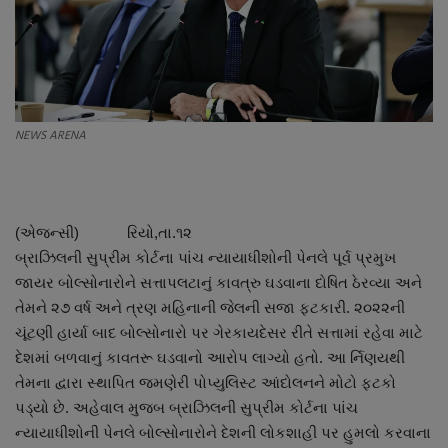
About Author
Contact
Dipotsav Special
NEWS ARENA
આંતરરાષ્ટ્રીય
રાષ્ટ્રીય
(એજન્સી) રિયો,તા.૧૨
બ્રાઝિલની સુપ્રીમ કોર્ટના ૫ાંચ ન્યાયાધીશોની પેનલે પૂર્વ પ્રમુખ
ગુજરાત
જાયર બોલ્સોનારોને સત્તાપલટાનું કાવત્રુ ઘડવાના દોષિત ઠેરવ્યા અને
તેમને ૨૭ વર્ષ અને ત્રણ મહિનાની જેલની સજા ફટકારી. ૨૦૨૨ની
જુનાગઢ
ચૂંટણી હાર્યા બાદ બોલ્સોનારો પર ગેરકાયદેસર રીતે સત્તામાં રહેવા માટે
દેશમાં બળવાનું કાવતરૂ ઘડવાનો આરોપ લાગ્યો હતો. આ ર્નિણયથી
Support US
તેમના દ્વારા સ્થાપિત જમણેરી પોપ્યુલિસ્ટ આંદોલનને મોટો ફટકો
પડ્યો છે. અહેવાલ મુજબ બ્રાઝિલની સુપ્રીમ કોર્ટના ૫ાંચ
બજારના સમાચાર
ન્યાયાધીશોની પેનલે બોલ્સોનારોને દેશની લોકશાહી પર હુમલો કરવાના