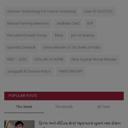
German Technology For Cencer Screening
Case Of GUJCTOC
Natural Farming Awerness
Aadhaar Card
BJP
Precident Donald Trump
Meta
pm oli sharma
Upendra Dwivedi
Union Minister of Jal Shakti of India
NEET - 2026
DOLLAR VS RUPEE
New Gujarati Movie Release
Junagadh B Division Police
PAKISTANI SPY
POPULAR POSTS
This Week
This Month
All Time
ફિલ્મ અને મીડિયા ક્ષેત્રે જૂનાગઢનાં યુવાને નામ રોશન