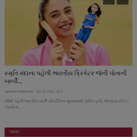
સ્મૃતિ મંદાના પહેલી ભારતીય ક્રિકેટર જેની પોતાની
ર
બાર્બી...
મ
saurashtrabhoomi
Mar 10, 2026
0
sa
સૌથી પહેલી ભારતીય બાર્બી ડોલ દીપિકા મૂત્યાલાથી પ્રેરિત હતી, જે લાઇવ ટીન્ટેડ
મા
કંપનીનાં...
છે
TAGS