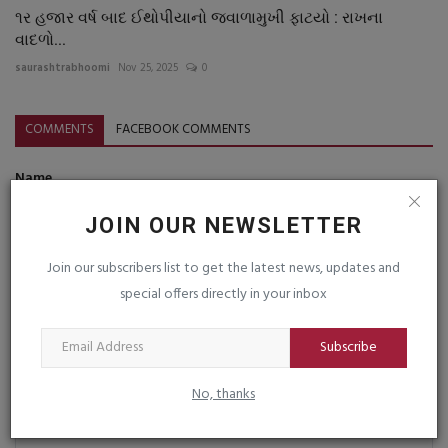
૧ર હજાર વર્ષ બાદ ઈથોપીયાનો જ્વાળામુખી ફાટયો : રાખના
વાદળો...
saurashtrabhoomi
Nov 25, 2025
0
COMMENTS
FACEBOOK COMMENTS
Name
JOIN OUR NEWSLETTER
Email
Join our subscribers list to get the latest news, updates and
special offers directly in your inbox
Subscribe
Comment
No, thanks