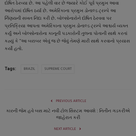
દોષિત ઠેરવ્યા છે. આ પહેલી વાર છે જ્યારે કોઈ પૂર્વ પ્રમુખ આવા
નાણાંકીય સમાચાર
આરોપમાં દોષિત ઠર્યા છે. અમેરિકાના પ્રમુખ ડોનાલ્ડ ટ્રમ્પે આ
ર્નિણયની સખત નિંદા કરી છે. બોલ્સોનારોને દોષિત ઠેરવવા પર
સ્થાનિક સમાચાર
પ્રતિક્રિયા આપતા અમેરિકાના પ્રમુખ ડોનાલ્ડ ટ્રમ્પે આશ્ચર્ય વ્યક્ત
કર્યું અને બોલ્સોનારોના કાનૂની પડકારોની તુલના પોતાની સાથે કરતાં
સ્પોર્ટ્સ
કહ્યું કે "આ બરાબર એવું જ છે જેવું તેમણે મારી સાથે કરવાનો પ્રયાસ
કર્યો હતો.
રાશિફળ
ગુનાખોરી
BRAZIL
SUPREME COURT
Tags:
બોલિવૂડ
સ્વાસ્થ્ય
PREVIOUS ARTICLE
કારની જેમ હવે બસ માટે નવી ટોલ સિસ્ટમ આવશે : નિતીન ગડકરીએ
જાહેરાત કરી
NEXT ARTICLE