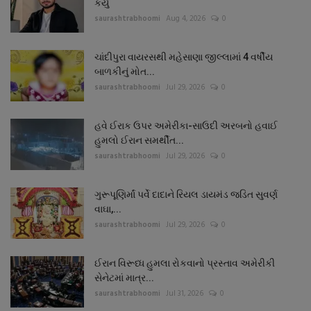
કર્યું
saurashtrabhoomi
Aug 4, 2026
0
ચાંદીપુરા વાયરસથી મહેસાણા જીલ્લામાં 4 વર્ષીય
બાળકીનું મોત...
saurashtrabhoomi
Jul 29, 2026
0
હવે ઈરાક ઉપર અમેરીકા-સાઉદી અરબનો હવાઈ
હુમલો ઈરાન સમર્થીત...
saurashtrabhoomi
Jul 29, 2026
0
ગુરૂપૂણિર્માં પર્વે દાદાને રિયલ ડાયમંડ જડિત સુવર્ણ
વાઘા,...
saurashtrabhoomi
Jul 29, 2026
0
ઈરાન વિરૂધ્ધ હુમલા રોકવાનો પ્રસ્તાવ અમેરીકી
સેનેટમાં માત્ર...
saurashtrabhoomi
Jul 31, 2026
0