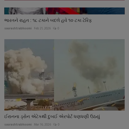
ભારતને રાહત : ૧૮ ટકાને બદલે હવે ૧૦ ટકા ટેરિફ
saurashtrabhoomi
Feb 21, 2026
0
ઈરાનના ડ્રોન એટેકથી દુબઈ એરપોર્ટ ધણધણી ઉઠયું
saurashtrabhoomi
Mar 16, 2026
0