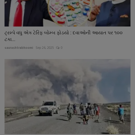
ટ્રમ્પે વધુ એક ટેરિફ બોમ્બ ફોડયો : દવાઓની આયાત પર ૧૦૦
ટકા...
saurashtrabhoomi
Sep 26, 2025
0