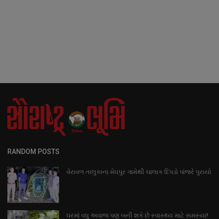
RANDOM POSTS
વેરાવળ તાલુકાના મેઘપુર ગામેથી ચાલાક દિપડો પાંજરે પુરાયો
ઘરમાં વધુ અવાજ પણ બની શકે છે સ્વાસ્થ્ય માટે સમસ્યા!