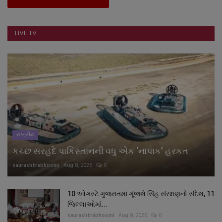
LIVE TV
રાષ્ટ્રીય
કચ્છ સરહદે પાકિસ્તાનની વધુ એક ‘નાપાક’ હરકત
saurashtrabhoomi
Aug 8, 2026
0
10 ઓગસ્ટે ગુજરાતમાં ગૂંજશે સિંહ સંરક્ષણનો સંદેશ, 11
જિલ્લાઓમાં...
saurashtrabhoomi
Aug 8, 2026
0