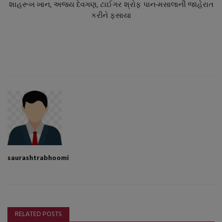
શાહરૂખ ખાન, અજય દેવગણ, ટાઈગર શ્રોફ પાન-મસાલાની જાહેરાત
કરીને ફસાયા
saurashtrabhoomi
RELATED POSTS