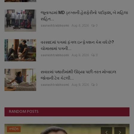
જૂનાગઢમાં MD ડ્રગ્સની હેરાફેરીનો પર્દાફાશ, બે મહિલા
સહિત...
saurashtrabhoomi
Aug 8, 2026
0
વરસાદમાં પગમાં ફંગલ ઇન્ફેક્શન કેમ વધે છે?
ચોમાસામાં પગની...
saurashtrabhoomi
Aug 8, 2026
0
સવારમાં પથારીમાંથી ઊઠ્યા પછી તરત મોબાઇલ
જોવાની ટેવ કેટલી...
saurashtrabhoomi
Aug 8, 2026
0
RANDOM POSTS
સ્પોર્ટ્સ