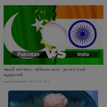
આવતી કાલે ભારત - પાકિસ્તાન વચ્ચે ્૨૦ વર્લ્ડ કપનો
મહામુકાબલો
saurashtrabhoomi
Feb 14, 2026
0