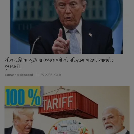
ચીન-રશિયા યુધ્ધમાં ઝંપલાવશે તો પરિણામ ખરાબ આવશે :
ટ્રમ્પની...
saurashtrabhoomi
Jul 25, 2026
0