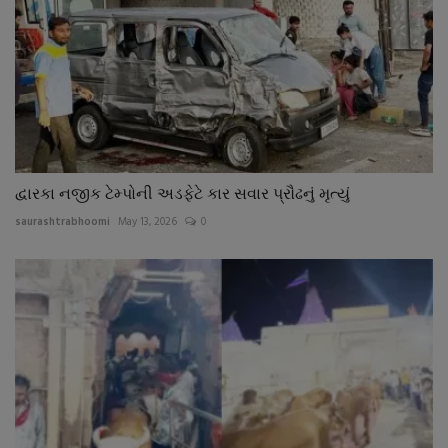
દ્વારકા નજીક ટેમ્પોની અડફેટે કાર સવાર પ્રૌઢનું મૃત્યું
saurashtrabhoomi
May 13, 2026
0