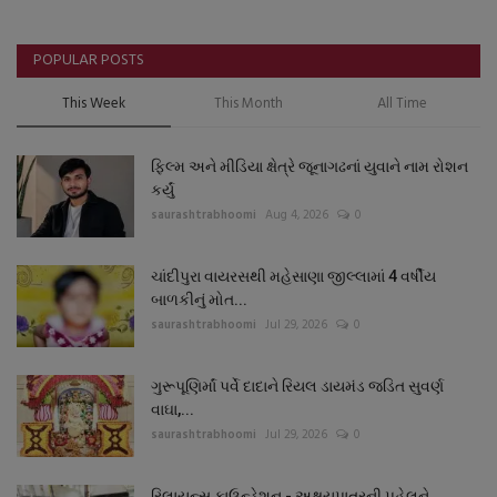
POPULAR POSTS
This Week
This Month
All Time
ફિલ્મ અને મીડિયા ક્ષેત્રે જૂનાગઢનાં યુવાને નામ રોશન
કર્યું
saurashtrabhoomi
Aug 4, 2026
0
ચાંદીપુરા વાયરસથી મહેસાણા જીલ્લામાં 4 વર્ષીય
બાળકીનું મોત...
saurashtrabhoomi
Jul 29, 2026
0
ગુરૂપૂણિર્માં પર્વે દાદાને રિયલ ડાયમંડ જડિત સુવર્ણ
વાઘા,...
saurashtrabhoomi
Jul 29, 2026
0
રિલાયન્સ ફાઉન્ડેશન - અક્ષયપાત્રની પહેલને