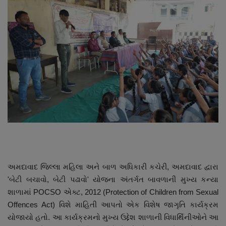
About Author
Contact
Dipotsav Special
આંતરરાષ્ટ્રીય
રાષ્ટ્રીય
ગુજરાત
જુનાગઢ
અમદાવાદ જિલ્લા મહિલા અને બાળ અધિકારી કચેરી, અમદાવાદ દ્વારા
'બેટી બચાવો, બેટી પઢાવો' યોજના અંતર્ગત બાવળાની મુખ્ય કન્યા
Support US
શાળામાં POCSO એક્ટ, 2012 (Protection of Children from Sexual
Offences Act) વિશે માહિતી આપતો એક વિશેષ જાગૃતિ કાર્યક્રમ
બજારના સમાચાર
યોજાયો હતો. આ કાર્યક્રમનો મુખ્ય ઉદ્દેશ શાળાની વિધાર્થિનીઓને આ