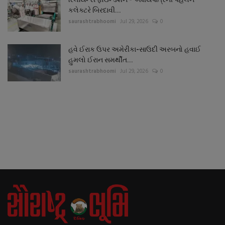
કલેક્ટરે બિરદાવી...
saurashtrabhoomi
Jul 29, 2026
0
હવે ઈરાક ઉપર અમેરીકા-સાઉદી અરબનો હવાઈ
હુમલો ઈરાન સમર્થીત...
saurashtrabhoomi
Jul 29, 2026
0