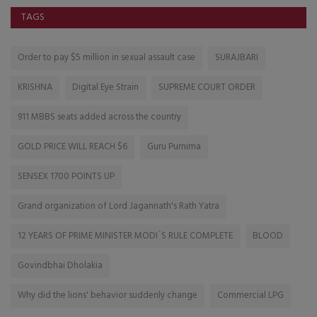
TAGS
Order to pay $5 million in sexual assault case
SURAJBARI
KRISHNA
Digital Eye Strain
SUPREME COURT ORDER
911 MBBS seats added across the country
GOLD PRICE WILL REACH $6
Guru Purnima
SENSEX 1700 POINTS UP
Grand organization of Lord Jagannath's Rath Yatra
12 YEARS OF PRIME MINISTER MODI`S RULE COMPLETE
BLOOD
Govindbhai Dholakia
Why did the lions' behavior suddenly change
Commercial LPG