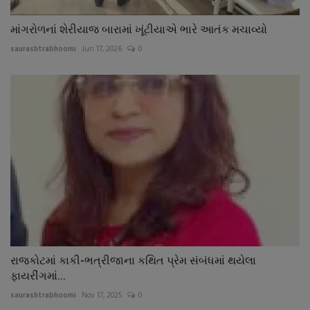
માંગરોળનાં શેરીયાજ બારામાં ખૂંટીયાએ ભારે આતંક મચાવ્યો
saurashtrabhoomi
Jun 17, 2026
0
રાજકોટમાં કાકી-ભત્રીજાના કથિત પ્રેમ સંબંધમાં થયેલા
ફાયરીંગમાં...
saurashtrabhoomi
Nov 17, 2025
0