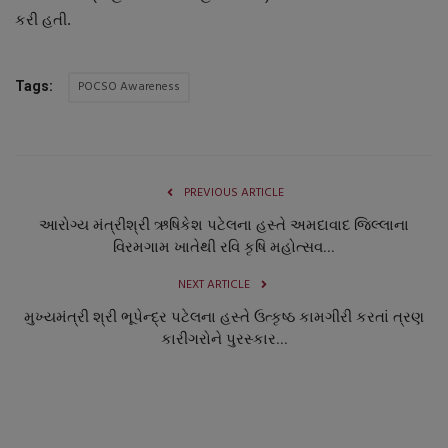
કરી હતી.
POCSO Awareness
Tags:
PREVIOUS ARTICLE
આરોગ્ય મંત્રીશ્રી ઋષિકેશ પટેલના હસ્તે અમદાવાદ જિલ્લાના
વિરમગામ ખાતેથી રવિ કૃષિ મહોત્સવ...
NEXT ARTICLE
મુખ્યમંત્રી શ્રી ભૂપેન્દ્ર પટેલના હસ્તે ઉત્કૃષ્ઠ કામગીરી કરતાં ત્રણ
કારીગરોને પુરસ્કાર...