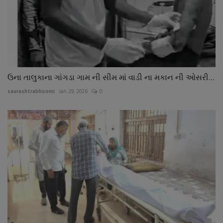
ઉના તાલુકાના ગાંગડા ગામ ની સીમ માં વાડી ના મકાન ની ઓસરી...
saurashtrabhoomi
Jan 29, 2026
0