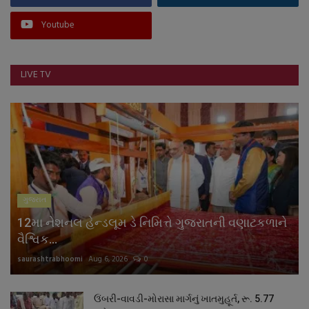
Youtube
LIVE TV
ગુજરાત
12મા નેશનલ હેન્ડલૂમ ડે નિમિત્તે ગુજરાતની વણાટકળાને
વૈશ્વિક...
saurashtrabhoomi
Aug 6, 2026
0
ઉંબરી-વાવડી-મોરાસા માર્ગનું ખાતમુહૂર્ત, રૂ. 5.77