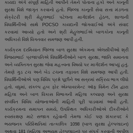
કાયદા અંગે સંપૂર્ણ માહિતી આપીને તેમને પોતાના હકો અને કાનૂની
નાણાંકીય સમાચાર
સુરક્ષા વિશે જાગૃત કરવાનો હતો. જિલ્લા કાનૂની સેવા સત્તા મંડળના
સેક્રેટરી શ્રી મેહુલભાઈ પટેલના માર્ગદર્શન હેઠળ, શાળાની
સ્થાનિક સમાચાર
વિધાર્થિનીઓ સાથે POCSO કાયદાની જોગવાઈઓ અંગે સંવાદ
કરવામાં આવ્યો હતો અને શ્રી મેહુલભાઈએ બાળકોના કાનૂની
સ્પોર્ટ્સ
અધિકારો વિશે વિગતવાર સમજણ આપી હતી.
કાર્યક્રમ દરમિયાન જિલ્લા બાળ સુરક્ષા એકમના એલસીપીઓ શ્રી
રાશિફળ
વિજયભાઈ પ્રજાપતિએ વિધાર્થિનીઓને બાળ સુરક્ષા, જાતિ સમાનતા
અને વ્યક્તિગત સુરક્ષા જેવા મહત્ત્વના વિષયો પર માર્ગદર્શન આપ્યું હતું.
ગુનાખોરી
તેમણે ગુડ ટચ અને બેડ ટચના તફાવત વિશે સમજણ આપી હતી.
વિધાર્થિનીઓએ પણ વિવિધ પ્રશ્નો પૂછીને આ સત્રમાં સક્રિય ભાગ લીધો
બોલિવૂડ
હતો. વધુમાં, સંકલ્પ હબ ફોર એમ્પાવરમેન્ટ ઑફ વિમેન ટીમ દ્વારા
મહિલા અને બાળ વિકાસ વિભાગની મહિલા કલ્યાણ અને સુરક્ષા
સ્વાસ્થ્ય
સંબંધિત વિવિધ યોજનાઓની માહિતી પૂરી પાડવામાં આવી હતી.
કાર્યક્રમના સમાપન સમયે, ઉપસ્થિત અધિકારીઓએ દીકરીઓને
સ્વસંરક્ષણ માટે સજાગ રહેવાની તેમજ કોઈ પણ શંકાસ્પદ કે
ભયજનક પરિસ્થિતિમાં તાત્કાલિક 1098 (બાળ સુરક્ષા હેલ્પલાઇન)
અથવા 181 (મહિલા અભયમ હેલ્પલાઇન) પર સંપર્ક કરવાની અપીલ