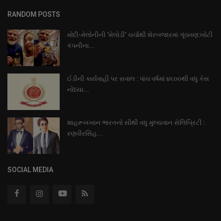
RANDOM POSTS
મોદી-મેલોનીની ‘મેલોડી’ ચર્ચાથી શેરબજારમાં ગૂંચવણ:ખોટી
કંપનીના...
ઈડીની કાર્યવાહી પર સવાલ : પાંચ વર્ષમાં ૪૬૦૦થી વધુ કેસ
નોંધ્યા...
શાહરૂખખાન ભારતનો સૌથી વધુ મુલ્યવાન સેલિબ્રિટી :
રણવીરસિંહ...
SOCIAL MEDIA