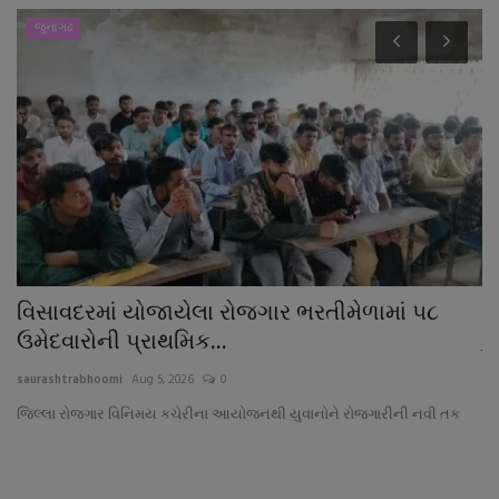
જુનાગઢ
વિસાવદરમાં યોજાયેલા રોજગાર ભરતીમેળામાં ૫૮
'
ઉમેદવારોની પ્રાથમિક...
કુ
saurashtrabhoomi
Aug 5, 2026
0
sa
માં
જિલ્લા રોજગાર વિનિમય કચેરીના આયોજનથી યુવાનોને રોજગારીની નવી તક
'ટ
જા