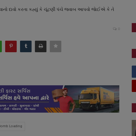
ો દાવો કરતા કહ્યું કે ચૂંટણી પંચે જવાબ આપવો જાેઈએ કે તે
0
Bomb Loading