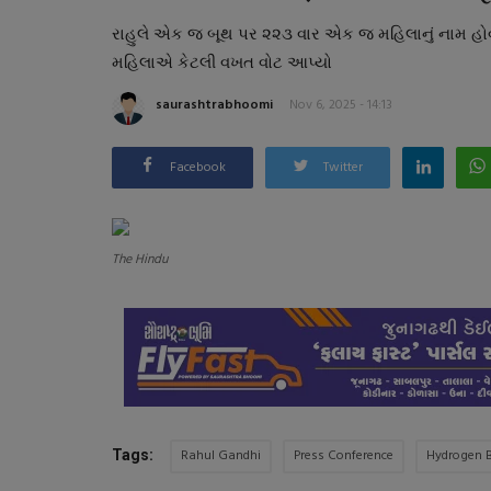
રાહુલે એક જ બૂથ પર ૨૨૩ વાર એક જ મહિલાનું નામ હોવાન
મહિલાએ કેટલી વખત વોટ આપ્યો
saurashtrabhoomi
Nov 6, 2025 - 14:13
Facebook
Twitter
The Hindu
Rahul Gandhi
Press Conference
Hydrogen 
Tags: