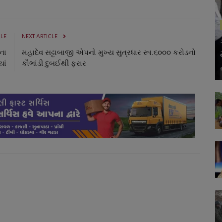
CLE
NEXT ARTICLE
ના
મહાદેવ સટ્ટાબાજી એપનો મુખ્ય સુત્રધાર રૂા.૬૦૦૦ કરોડનો
યાં
કૌભાંડી દુબઈથી ફરાર