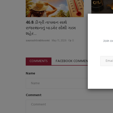
લાંબા સમય સુધી એક જ જગ્યાએ બ
છો? ‘સિટિંગ ડિસીઝ’...
saurashtrabhoomi
Aug 4, 2026
0
46.8 ડીગ્રી તાપમાન સાથે
સાઉદી અરેબી
ઓફિસ, વર્ક ફ્રોમ હોમ અને ડિજિટલ જીવનશૈલી વચ્ચે 
રાજસ્થાનનું બાડમેર સૌથી ગરમ
ભાવમાં ૧૦ ગણ
સક્રિય રાખવું કેમ જરૂરી છે?
શહેર...
saurashtrabhoo
Join o
saurashtrabhoomi
May 11, 2026
0
COMMENTS
FACEBOOK COMMENTS
Name
Comment