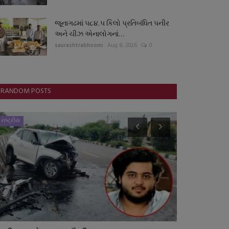
જૂનાગઢમાં ૫૮૪.૫ કિલો પ્રતિબંધિત પનીર
અને ચીઝ એનાલોગનાં...
saurashtrabhoomi
Aug 8, 2026
0
RANDOM POSTS
રાષ્ટ્રીય
જુનાગઢ