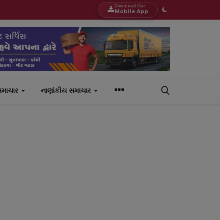
Download Our
Mobile App
સમાચાર
નાણાંકીય સમાચાર