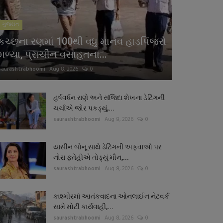
ગુજરાત
કચ્છના રણમાં 100થી વધુ માનવ હાડપિંજરો
મળ્યા, પ્રાચીન વસાહતના...
saurashtrabhoomi
Aug 8, 2026
0
હર્ષવર્ધન રાણે અને સંજિદા શેખના ડેટિંગની
ચર્ચાએ જોર પકડ્યું,...
saurashtrabhoomi
Aug 8, 2026
0
યાસીન બોનૂ સાથે ડેટિંગની અફવાઓ પર
નોરા ફતેહીએ તોડ્યું મૌન,...
saurashtrabhoomi
Aug 8, 2026
0
કાશ્મીરમાં આતંકવાદના ઓનલાઈન નેટવર્ક
સામે મોટી કાર્યવાહી,...
saurashtrabhoomi
Aug 8, 2026
0