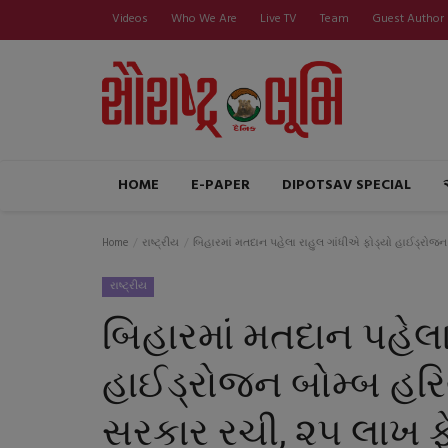
Videos
Who We Are
Live TV
Team
Guest Author
HOME
E-PAPER
DIPOTSAV SPECIAL
Home
રાષ્ટ્રીય
બિહારમાં મતદાન પહેલા રાહુલ ગાંધીએ ફોડ્યો હાઈડ્રોજન 
રાષ્ટ્રીય
બિહારમાં મતદાન પહેલા
હાઈડ્રોજન બોમ્બ હરિય
સરકાર રચી, ૨૫ લાખ ફે