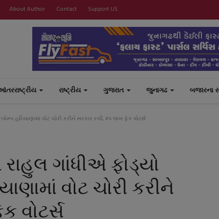
About Author
Contact
Support US
આંતરરાષ્ટ્રીય
રાષ્ટ્રીય
ગુજરાત
જુનાગઢ
બજારના 
બોમ્બ હરિયાણામાં વોટ ચોરી કરીને સરકાર રચી, ૨૫ લાખ ફેક વોટર્સ
 રાહુલ ગાંધીએ ફોડ્યો
ાણામાં વોટ ચોરી કરીને
ક વોટર્સ