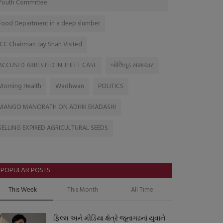
Youth Committee
Food Department in a deep slumber
ICC Chairman Jay Shah Visited
ACCUSED ARRESTED IN THEFT CASE
બોલિવૂડ સમાચાર
Morning Health
Wadhwan
POLITICS
MANGO MANORATH ON ADHIK EKADASHI
SELLING EXPIRED AGRICULTURAL SEEDS
POPULAR POSTS
This Week
This Month
All Time
ફિલ્મ અને મીડિયા ક્ષેત્રે જૂનાગઢનાં યુવાને