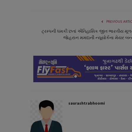
PREVIOUS ARTI
ટ્રમ્પની ધમકી છતાં ઐતિહાસિક જીત ભારતીય મૂળ
જાેહરાન મમદાની ન્યૂયોર્કના મેયર બન્
saurashtrabhoomi