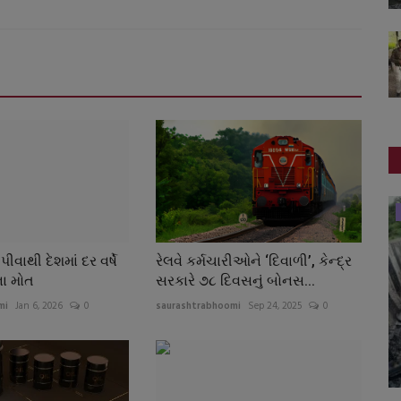
સ્થાનિક સમાચાર
ીવાથી દેશમાં દર વર્ષે
રેલવે કર્મચારીઓને ‘દિવાળી’, કેન્દ્ર
ા મોત
સરકારે ૭૮ દિવસનું બોનસ...
mi
Jan 6, 2026
0
saurashtrabhoomi
Sep 24, 2025
0