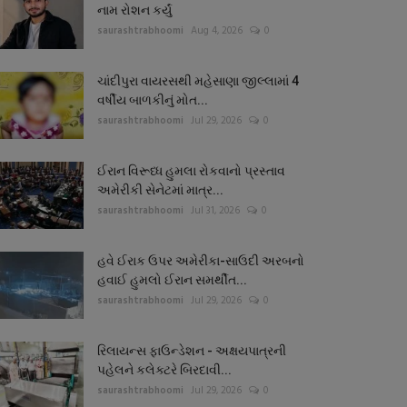
નામ રોશન કર્યું
saurashtrabhoomi
Aug 4, 2026
0
ચાંદીપુરા વાયરસથી મહેસાણા જીલ્લામાં 4
વર્ષીય બાળકીનું મોત...
saurashtrabhoomi
Jul 29, 2026
0
ઈરાન વિરૂધ્ધ હુમલા રોકવાનો પ્રસ્તાવ
અમેરીકી સેનેટમાં માત્ર...
saurashtrabhoomi
Jul 31, 2026
0
હવે ઈરાક ઉપર અમેરીકા-સાઉદી અરબનો
હવાઈ હુમલો ઈરાન સમર્થીત...
saurashtrabhoomi
Jul 29, 2026
0
રિલાયન્સ ફાઉન્ડેશન - અક્ષયપાત્રની
પહેલને કલેક્ટરે બિરદાવી...
saurashtrabhoomi
Jul 29, 2026
0