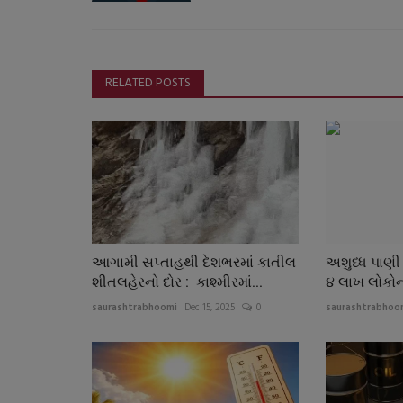
RELATED POSTS
સ્વાસ્થ્ય
આગામી સપ્તાહથી દેશભરમાં કાતીલ
અશુધ્ધ પાણી પ
શીતલહેરનો દોર : કાશ્મીરમાં...
૪ લાખ લોકોન
saurashtrabhoomi
Dec 15, 2025
0
saurashtrabhoo