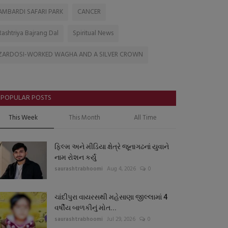
AMBARDI SAFARI PARK
CANCER
Rashtriya Bajrang Dal
Spiritual News
ZARDOSI-WORKED WAGHA AND A SILVER CROWN
POPULAR POSTS
This Week
This Month
All Time
ફિલ્મ અને મીડિયા ક્ષેત્રે જૂનાગઢનાં યુવાને
નામ રોશન કર્યું
saurashtrabhoomi
Aug 4, 2026
0
ચાંદીપુરા વાયરસથી મહેસાણા જીલ્લામાં 4
વર્ષીય બાળકીનું મોત...
saurashtrabhoomi
Jul 29, 2026
0