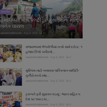
રાષ્ટ્રીય
હિમાચલમાં બસ પલટી : ૮ મુસાફરોનાં મોત,
અનેક ઘાયલ
saurashtrabhoomi
Aug 8, 2026
0
રાજ્યભરમાં ભેળસેળીયા તત્વો સામે દરોડા : ૧
હજાર કિલો પનીરનો...
saurashtrabhoomi
Aug 8, 2026
0
મુસ્લિમ નાટો બનાવવા પાકિસ્તાન-સાઉદી-
તુર્કીયે વચ્ચે રક્ષા...
saurashtrabhoomi
Aug 8, 2026
0
ટ્રમ્પને ફરી સુરાતન ચડયું : ભારત સહિત ૫
દેશ પર ૧૦૦ ટકા...
saurashtrabhoomi
Aug 8, 2026
0