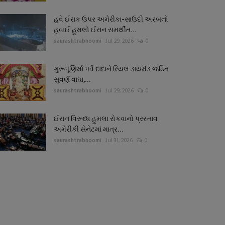
હવે ઈરાક ઉપર અમેરીકા-સાઉદી અરબનો
હવાઈ હુમલો ઈરાન સમર્થીત...
saurashtrabhoomi
Jul 29, 2026
0
ગુરૂપૂણિર્માં પર્વે દાદાને રિયલ ડાયમંડ જડિત
સુવર્ણ વાઘા,...
saurashtrabhoomi
Jul 29, 2026
0
ઈરાન વિરૂધ્ધ હુમલા રોકવાનો પ્રસ્તાવ
અમેરીકી સેનેટમાં માત્ર...
saurashtrabhoomi
Jul 31, 2026
0