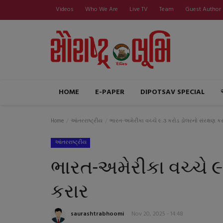
Videos
Who We Are
Live TV
Team
Guest Author
HOME
E-PAPER
DIPOTSAV SPECIAL
Home
આંતરરાષ્ટ્રીય
ભારત-અમેરીકા વચ્ચે ૯.૩ કરોડ ડોલરનો સંરક્ષણ ક
આંતરરાષ્ટ્રીય
ભારત-અમેરીકા વચ્ચે ૯
કરાર
saurashtrabhoomi
Nov 20, 2025 - 14:48