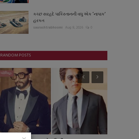
કચ્છ સરહદે પાકિસ્તાનની વધુ એક ‘નાપાક’
હરકત
saurashtrabhoomi
Aug 8, 2026
0
RANDOM POSTS
બોલિવૂડ
બોલિવૂડ