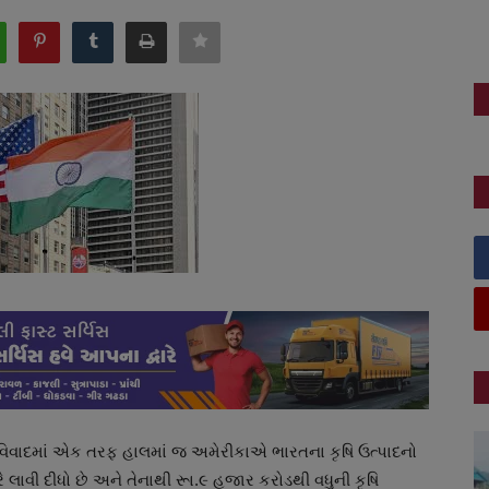
ા વિવાદમાં એક તરફ હાલમાં જ અમેરીકાએ ભારતના કૃષિ ઉત્પાદનો
 લાવી દીધો છે અને તેનાથી રૂા.૯ હજાર કરોડથી વધુની કૃષિ