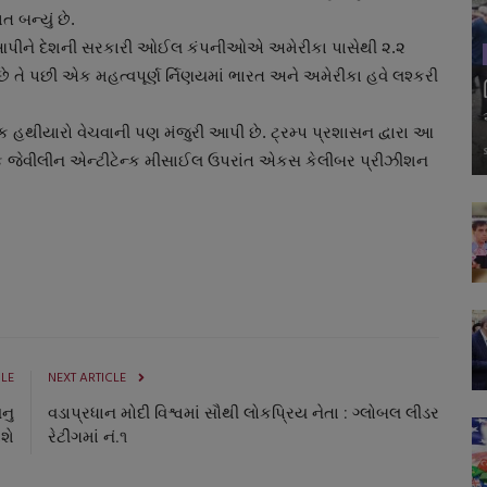
 બન્યું છે.
વ આપીને દેશની સરકારી ઓઈલ કંપનીઓએ અમેરીકા પાસેથી ૨.૨
છે તે પછી એક મહત્વપૂર્ણ ર્નિણયમાં ભારત અને અમેરીકા હવે લશ્કરી
થીયારો વેચવાની પણ મંજુરી આપી છે. ટ્રમ્પ પ્રશાસન દ્વારા આ
િક જેવીલીન એન્ટીટેન્ક મીસાઈલ ઉપરાંત એકસ કેલીબર પ્રીઝીશન
CLE
NEXT ARTICLE
ખનુ
વડાપ્રધાન મોદી વિશ્વમાં સૌથી લોકપ્રિય નેતા : ગ્લોબલ લીડર
શે
રેટીંગમાં નં.૧