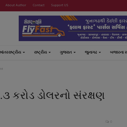
About Author
Contact
Support US
આંતરરાષ્ટ્રીય
રાષ્ટ્રીય
ગુજરાત
જુનાગઢ
બજારના 
રાર
.૩ કરોડ ડોલરનો સંરક્ષણ
0