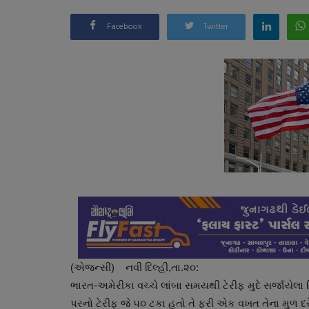
Facebook
Twitter
(એજન્સી) નવી દિલ્હી,તા.૨૦:
ભારત-અમેરીકા વચ્ચે લાંબા સમયથી ટેરીફ મુદે સર્જાયેલ
પરનો ટેરીફ જે ૫૦ ટકા હતો તે ફરી એક વખત તેના મુળ દરે