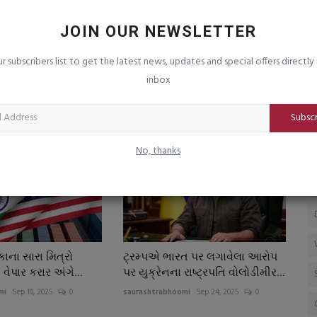
ે
ગીર સોમનાથમાં સતત બીજા દિવસે વીજ
શ
કનેકશનોનું મેગા ચેકીંગ...
સ
JOIN OUR NEWSLETTER
saurashtrabhoomi
Aug 7, 2026
0
sa
ur subscribers list to get the latest news, updates and special offers directly 
 પણ શાનદાર
૧ર૮ કનેકશનોમાં ગેરરીતી ઝડપાતા રૂા.પ૧.૯ર લાખનો દંડ ફટકાર્યો
inbox
િયા પર નવા પ્રતિબંધ
ઈઝરાયલ-હીઝબુલ્લા વચ્ચે યુધ્ધ
રતે રશિયાથી...
ફાટી નીકળ્યું
Subsc
mi
Nov 26, 2025
0
saurashtrabhoomi
Mar 2, 2026
0
No, thanks
ાના સારા મિત્રો
ટ્રમ્પએ ભારત પર લગાવેલા આરોપ
વેપાર કરાર અંગે...
પર યુક્રેનના રાષ્ટ્રપતિ વોલોડીમીર...
mi
Sep 10, 2025
0
saurashtrabhoomi
Sep 24, 2025
0