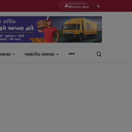
Download Our
Mobile App
સમાચાર
નાણાંકીય સમાચાર