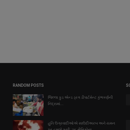
RANDOM POSTS
S
જિલ્લા ફુડ એન્ડ ડ્રગ ડીપાર્ટમેન્ટ કુંભકર્ણની
નિંદ્રામાં...
હુતિ ઉગ્રવાદીઓએ સાઉદીઅરબ અને યમન
પર હુમલો કર્યો : પ૮ સૈનિકોના...