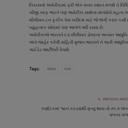
નિકાસનો અમેરીકામાં ફરી એક વખત સ્થાન મળશે તે નિશ્ચિત
બીજી તરફ ભારતે પણ અમેરીકા સાથેના સંબંધોને મહત્
મીલીયન ટન કુકીંગ ગેસ ખરીદવા માટે જે જંગી કરાર કર્યો 
વ્યુહાત્મક સોદામાં પણ આગળ વધી રહ્યા છે.
અમેરીકાએ ભારતને ૯૩ મીલીયન ડોલરના અત્યંત આધુનિક હ
અંગે જાહેર કરેલી માહિતી મુજબ ભારતને તે અતી આધુન
ગાઈડેડ આર્ટીલરી વેચશે.
INDIA
USA
Tags:
PREVIOUS ARTI
કર્ણાટકમાં શ્વાન કરડવાથી મૃત્યુ થાય તો રૂા.પ લા
વળતર મળ