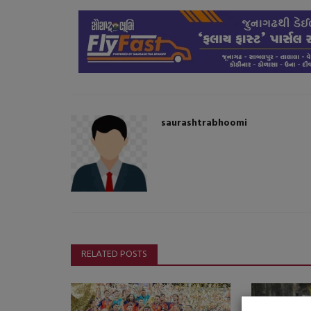
saurashtrabhoomi
સ્પોર્ટ્સ
RELATED POSTS