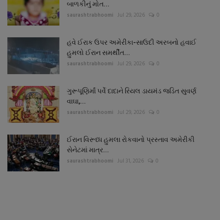
બાળકીનું મોત...
saurashtrabhoomi
Jul 29, 2026
0
હવે ઈરાક ઉપર અમેરીકા-સાઉદી અરબનો હવાઈ
હુમલો ઈરાન સમર્થીત...
saurashtrabhoomi
Jul 29, 2026
0
ગુરૂપૂણિર્માં પર્વે દાદાને રિયલ ડાયમંડ જડિત સુવર્ણ
વાઘા,...
saurashtrabhoomi
Jul 29, 2026
0
ઈરાન વિરૂધ્ધ હુમલા રોકવાનો પ્રસ્તાવ અમેરીકી
સેનેટમાં માત્ર...
saurashtrabhoomi
Jul 31, 2026
0