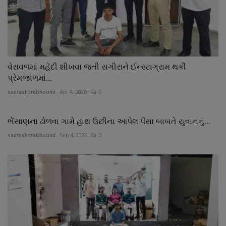
વેરાવળમાં મહેંદી શીખવા જતી સગીરાને ઈન્સ્ટાગ્રામ થકી
પ્રેમજાળમાં...
saurashtrabhoomi
Apr 4, 2026
0
ભેંસાણના ઢોળવા ગામે હાથ ઉછીના આપેલ પૈસા બાબતે યુવાનનું...
saurashtrabhoomi
Sep 4, 2025
0