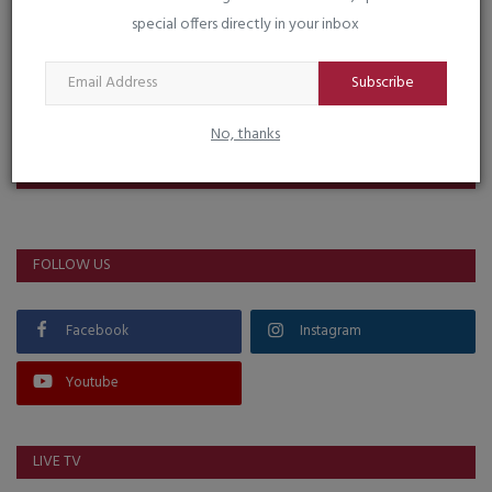
special offers directly in your inbox
Subscribe
No, thanks
VOTING POLL
FOLLOW US
Facebook
Instagram
Youtube
LIVE TV