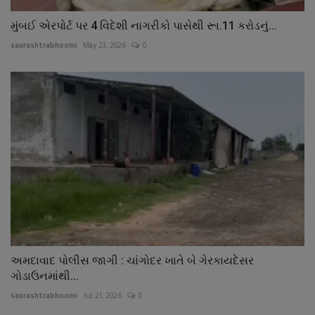
મુંબઈ એરપોર્ટ પર 4 વિદેશી નાગરીકો પાસેથી રૂા.11 કરોડનું...
saurashtrabhoomi
May 23, 2026
0
અમદાવાદ પોલીસ જાગી : ચાંગોદર ખાતે બે ગેરકાયદેસર
ગોડાઉનમાંથી...
saurashtrabhoomi
Jul 21, 2026
0