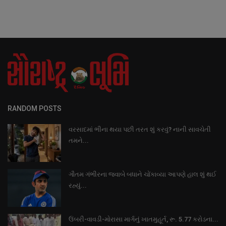
RANDOM POSTS
વરસાદમાં ભીના થયા પછી તરત શું કરવું? નાની સાવચેતી
તમને...
ગૌતમ ગંભીરના જવાબે બધાને ચોંકાવ્યા આપણે હાલ શું થઈ
રહ્યું...
ઉંબરી-વાવડી-મોરાસા માર્ગનું ખાતમુહૂર્ત, રૂ. 5.77 કરોડના...