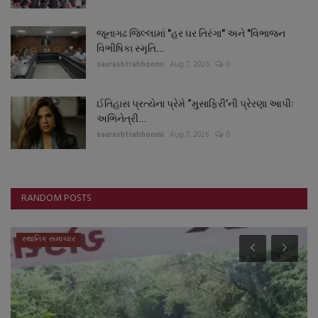
જૂનાગઢ જિલ્લામાં "હર ઘર તિરંગા" અને "વિભાજન
વિભીષિકા સ્મૃતિ...
saurashtrabhoomi
Aug 7, 2026
0
ઈતિહાસ પ્રત્યેના પ્રેમે “મુસાફિરી’ની પ્રેરણા આપીઃ
અભિનેત્રી...
saurashtrabhoomi
Aug 7, 2026
0
RANDOM POSTS
સ્થાનિક સમાચાર