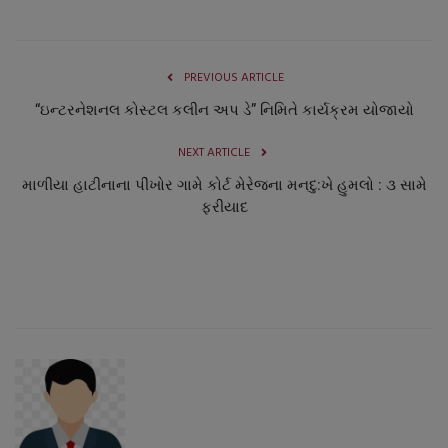
નાણાંકીય સમાચાર
સ્થાનિક સમાચાર
PREVIOUS ARTICLE
“ઇન્ટરનેશનલ કોસ્ટલ કલીન અપ ડે” નિમિતે કાર્યક્રમ યોજાયો
સ્પોર્ટ્સ
NEXT ARTICLE
રાશિફળ
માળીયા હાટીનાના પીંખોર ગામે કોર્ટ મેરેજના મનદુ:ખે હુમલો : ૩ સામે
ફરીયાદ
ગુનાખોરી
બોલિવૂડ
સ્વાસ્થ્ય