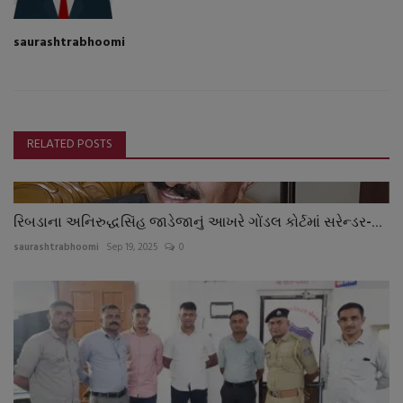
saurashtrabhoomi
RELATED POSTS
રિબડાના અનિરુદ્ધસિંહ જાડેજાનું આખરે ગોંડલ કોર્ટમાં સરેન્ડર-...
saurashtrabhoomi
Sep 19, 2025
0