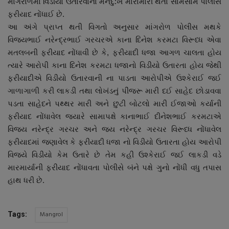
માંગરોળમાં વિડીયો ઉતારવાના મનદુ:ખે મારામારી થતા સામસામે પોલીસ
About Author
ફરીયાદ નોંધાઈ છે.
આ અંગે પ્રાપ્ત થતી વિગતો અનુસાર માંગરોળ પોલીસ મથકે
Contact
વિજયભાઈ નરેન્દ્રભાઈ ગરચરએ કાના દિનેશ કરમટા વિરૂધ્ધ એવા
મતલબની ફરીયાદ નોંધાવી છે કે, ફરીયાદી ધજા આગળ ચાલતા હોય
Dipotsav Special
ત્યારે આરોપી કાના દિનેશ કરમટા ધજાનો વિડીયો ઉતારતા હોય જેથી
ફરીયાદીએ વિડીયો ઉતારવાની ના પાડતા આરોપીએ ઉશ્કેરાઈ જઈ
આંતરરાષ્ટ્રીય
ગાળાગાળી કરી લાકડી તથા લોખંડનું પીંજરૂ મારી દઈ સાહેદ છોડાવવા
પડતા સાહેદને પથ્થર મારી અને છુટી બોટલો મારી ઈજાઓ કર્યાની
રાષ્ટ્રીય
ફરીયાદ નોંધાવેલ જયારે સામાપક્ષે કાનાભાઈ દીનેશભાઈ કરમટાએ
વિજય નરેન્દ્ર ગરચર અને જય નરેન્દ્ર ગરચર વિરૂધ્ધ નોંધાવેલ
ગુજરાત
ફરીયાદમાં જણાવેલ કે ફરીયાદી ધજા નો વિડીયો ઉતારતા હોય આરોપી
વિજયે વિડીયો કેમ ઉતારે છે તેમ કહી ઉશ્કેરાઈ જઈ લાકડી વડે
જુનાગઢ
મારમાર્યાની ફરીયાદ નોંધાવતા પોલીસે બંને પક્ષે ગુનો નોંધી વધુ તપાસ
હાથ ધરી છે.
Support US
બજારના સમાચાર
Mangrol
Tags: