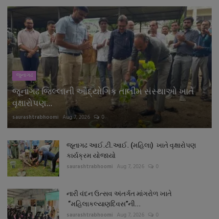
જુનાગઢ
જૂનાગઢ જિલ્લાની ઔદ્યોગિક તાલીમ સંસ્થાઓ ખાતે
વૃક્ષારોપણ...
saurashtrabhoomi
Aug 7, 2026
0
જૂનાગઢ આઈ.ટી.આઈ. (મહિલા) ખાતે વૃક્ષારોપણ
કાર્યક્રમ યોજાયો
saurashtrabhoomi
Aug 7, 2026
0
નારી વંદન ઉત્સવ અંતર્ગત માંગરોળ ખાતે
“મહિલાકલ્યાણદિવસ”ની...
saurashtrabhoomi
Aug 7, 2026
0