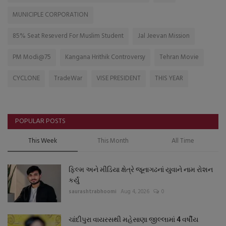
MUNICIPLE CORPORATION
85% Seat Reseverd For Muslim Student
Jal Jeevan Mission
PM Modi@75
Kangana Hrithik Controversy
Tehran Movie
CYCLONE
TradeWar
VISE PRESIDENT
THIS YEAR
POPULAR POSTS
This Week
This Month
All Time
ફિલ્મ અને મીડિયા ક્ષેત્રે જૂનાગઢનાં યુવાને નામ રોશન
કર્યું
saurashtrabhoomi
Aug 4, 2026
0
ચાંદીપુરા વાયરસથી મહેસાણા જીલ્લામાં 4 વર્ષીય