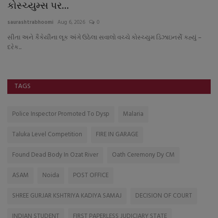
કોસ્ચ્યુમ્સ પર...
sa
saurashtrabhoomi
Aug 6, 2026
0
મુ
સીતા અને કૈકેયીના લૂક અંગે ઉઠેલા સવાલો વચ્ચે કોસ્ચ્યુમ ડિઝાઇનર્સે કહ્યું –
દરેક...
TAGS
Police Inspector Promoted To Dysp
Malaria
Taluka Level Competition
FIRE IN GARAGE
Found Dead Body In Ozat River
Oath Ceremony Dy CM
ASAM
Noida
POST OFFICE
SHREE GURJAR KSHTRIYA KADIYA SAMAJ
DECISION OF COURT
INDIAN STUDENT
FIRST PAPERLESS JUDICIARY STATE