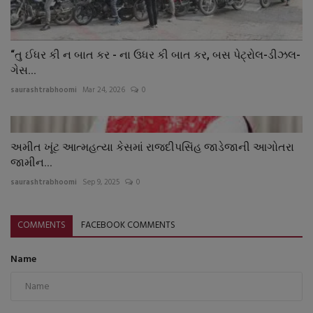
“તુ ઈધર કી ન બાત કર - ના ઉધર કી બાત કર, બસ પેટ્રોલ-ડીઝલ-
ગેસ...
saurashtrabhoomi
Mar 24, 2026
0
અમીત ખૂંટ આત્મહત્યા કેસમાં રાજદીપસિંહ જાડેજાની આગોતરા
જામીન...
saurashtrabhoomi
Sep 9, 2025
0
COMMENTS
FACEBOOK COMMENTS
Name