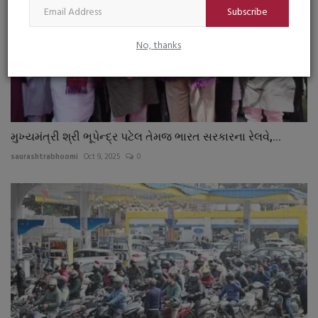
Subscribe
No, thanks
મુખ્યમંત્રી શ્રી ભૂપેન્દ્ર પટેલ તેમજ ભારત સરકારના રેલવે,...
saurashtrabhoomi
Oct 9, 2025
0