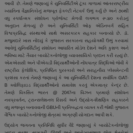
આવી છે. તેમણે જણાવ્યું કે યુનિવર્સિટીએ ટૂંકા ગાળામાં આંતરરાષ્ટ્રીય
ખ્યાતિના વૈજ્ઞાનિકોનું મજબૂત ફેકલ્ટી નેટવર્ક ઉભું કર્યું છે અને ૭૦થી
વધુ સ્પર્ધાત્મક સંશોધન પ્રોજેક્ટ મેળવી લગભગ રૂ.૪૦ કરોડનું
અનુદાન મેળવ્યું છે અને યુનિવર્સિટી ઓફ એડિનબર્ગ સહિત
વિશ્વપ્રસિદ્ધ સંસ્થાઓ સાથે અસરકારક સહકાર બનાવ્યો છે. ડૉ.
મજુમદારે ખાસ નોંધ્યું કે ગુજરાત સરકારના સહયોગથી ઉભું કરવામાં
આવેલું યુનિવર્સિટીનું સંશોધન આધારિત મોડેલ દેશને અતિ કુશળ અને
ભવિષ્ય માટે તૈયાર બાયોટેકનોલોજી વ્યાવસાયિકો પ્રદાન કરી રહ્યું છે.
એમએસસી અને પીએચડી વિદ્યાર્થીઓની નોંધપાત્ર સિદ્ધિઓ જેવી કે
રાષ્ટ્રીય ફેલોશિપ
,
પ્રતિષ્ઠિત પુરસ્કારો અને સરાહનીય પ્લેસમેન્ટની
પ્રશંસા કરતાં તેમણે જણાવ્યું કે આ યુનિવર્સિટી દેશના સર્વાધિક
GAT-
B
ક્વોલિફાઇડ વિદ્યાર્થીઓનો સમાવેશ કરતું એકમાત્ર કેન્દ્ર છે.
તેમણે વિકસિત ભારત
@ 2047
ના વિઝન પ્રમાણે સંશોધન
નવપ્રવર્તન
,
ટ્રાન્સલેશનલ રિસર્ચ અને ઉદ્યોગ-શૈક્ષણિક સહકારને
વધુ મજબૂત બનાવવાની
GBU
ની પ્રતિબદ્ધતા વ્યક્ત કરી જેથી ગુજરાત
વૈશ્વિક બાયોટેકનોલોજી ક્ષેત્રમાં અગ્રણી યોગદાન આપી શકે.
ઉદ્યોગ જગતના પ્રતિનિધિ સુધીર વૈદે જણાવ્યું કે બાયોટેકનોલોજી
ખાદ્ય સુરક્ષા
,
સામગ્રી
,
ઊર્જા અને આરોગ્યસંભાળ જેવા ક્ષેત્રોમાં