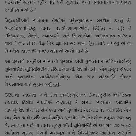
પડકારોને સફળતાપૂર્વક પાર કરી
,
ગુણવત્તા અને નવીનતાના નવા ધોરણ
સ્થાપિત કર્યા છે.”
વિદ્યાર્થીઓને સંબોધતા તેઓએ પ્રેરણાદાયક શબ્દોમાં કહ્યું કે
,
“
બાયોટેકનોલોજી માત્ર પ્રયોગશાળાઓમાં સિમિત ન રહે
;
તે
દરિયાકાંઠા
,
ખેતરો
,
ગામડાઓ અને ઉદ્યોગોમાં અસરકારક બદલાવ
લાવે‌ તે જરૂરી છે. વૈજ્ઞાનિક જ્ઞાનને સમાજના હિત માટે વાપરવું એ જ
વિકસિત ભારત
@
૨૦૪૭ તરફનો સાચો માર્ગ છે.
આ પ્રસંગે મંત્રીએ ભારતની પ્રથમ એવી ગુજરાત બાયોટેકનોલોજી
યુનિવર્સિટી યુનિવર્સિટીમાં દરિયાકાંઠાની
,
ઉદ્યોગોની
,
એગ્રો-ફૂડ સેક્ટર
અને ડ્રાયલેન્ડ બાયોટેકનોલોજી એમ ચાર સેટેલાઈટ સેન્ટર
વિકસાવવા માટે સૂચન કર્યું હતું.
GBU
ના અધ્યક્ષ અને સન ફાર્માસ્યુટિકલ ઈન્ડસ્ટ્રીઝ લિમિટેડના
સ્થાપક દિલીપ સંઘવીએ જણાવ્યું કે
GBU “
સંશોધન આધારિત
માળખું
,
ઉદ્યોગ પ્રાસંગિકતા અને મૂલ્યોની અડગતા પર આધારિત એક
સાહસિક અને દ્રષ્ટિવંત શૈક્ષણિક પ્રયોગ” છે. તેમણે ભારપૂર્વક જણાવ્યું
કે
,
સ્થાપના પછીના માત્ર ત્રણ વર્ષમાં યુનિવર્સિટીએ લગભગ ૭૦ બાહ્ય
સંશોધન ગ્રાન્ટ મેળવી મજબૂત અને ઊર્જાસભર સંશોધન સંસ્કૃતિ