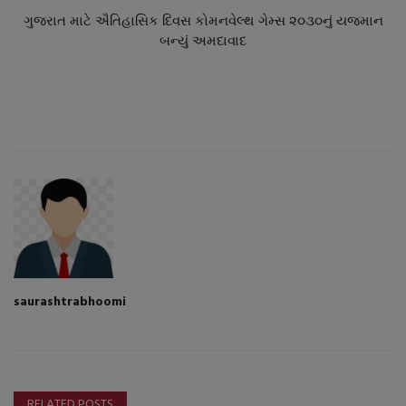
ગુજરાત માટે ઐતિહાસિક દિવસ કોમનવેલ્થ ગેમ્સ ૨૦૩૦નું યજમાન
બન્યું અમદાવાદ
saurashtrabhoomi
RELATED POSTS