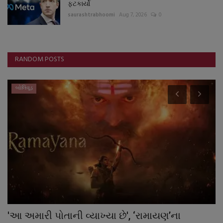
ફટકાર્યો
saurashtrabhoomi
Aug 7, 2026
0
RANDOM POSTS
બોલિવૂડ
'આ અમારી પોતાની વ્યાખ્યા છે', ‘રામાયણ’ના
W