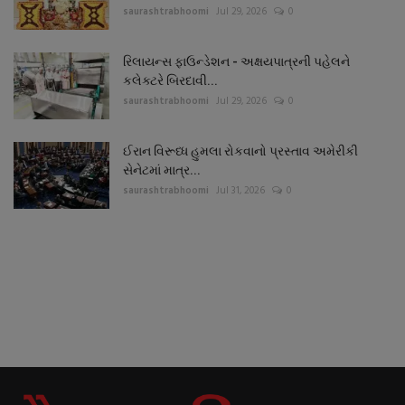
saurashtrabhoomi
Jul 29, 2026
0
રિલાયન્સ ફાઉન્ડેશન - અક્ષયપાત્રની પહેલને
કલેક્ટરે બિરદાવી...
saurashtrabhoomi
Jul 29, 2026
0
ઈરાન વિરૂધ્ધ હુમલા રોકવાનો પ્રસ્તાવ અમેરીકી
સેનેટમાં માત્ર...
saurashtrabhoomi
Jul 31, 2026
0