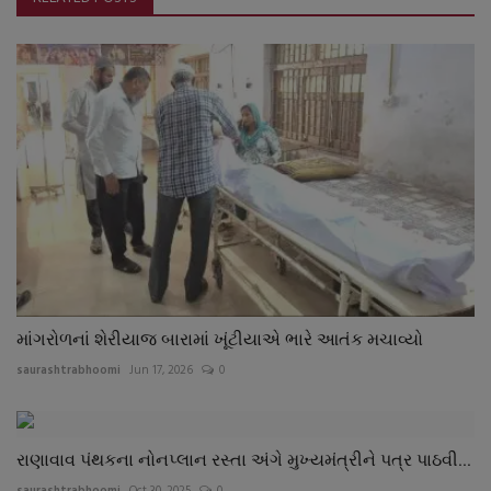
માંગરોળનાં શેરીયાજ બારામાં ખૂંટીયાએ ભારે આતંક મચાવ્યો
saurashtrabhoomi
Jun 17, 2026
0
રાણાવાવ પંથકના નોનપ્લાન રસ્તા અંગે મુખ્યમંત્રીને પત્ર પાઠવી...
saurashtrabhoomi
Oct 30, 2025
0