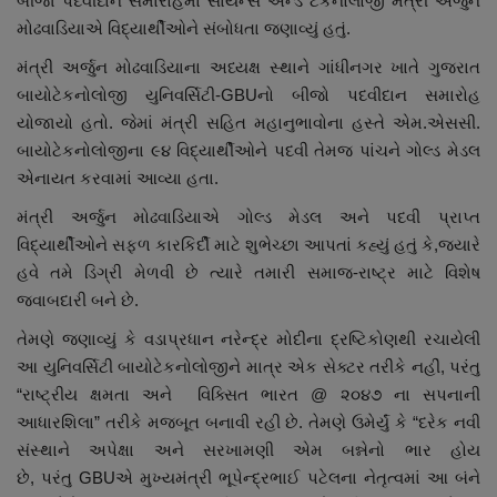
બીજા પદવીદાન સમારોહમાં સાયન્સ એન્ડ ટેકનોલોજી મંત્રી અર્જુન
નાણાંકીય સમાચાર
મોઢવાડિયાએ વિદ્યાર્થીઓને સંબોધતા જણાવ્યું હતું.
મંત્રી અર્જુન મોઢવાડિયાના અધ્યક્ષ સ્થાને ગાંધીનગર ખાતે ગુજરાત
સ્થાનિક સમાચાર
બાયોટેકનોલોજી યુનિવર્સિટી-
GBU
નો બીજો પદવીદાન સમારોહ
યોજાયો હતો. જેમાં મંત્રી સહિત મહાનુભાવોના હસ્તે એમ.એસસી.
સ્પોર્ટ્સ
બાયોટેકનોલોજીના ૯૪ વિદ્યાર્થીઓને પદવી તેમજ પાંચને ગોલ્ડ મેડલ
એનાયત કરવામાં આવ્યા હતા.
રાશિફળ
મંત્રી અર્જુન મોઢવાડિયાએ ગોલ્ડ મેડલ અને પદવી પ્રાપ્ત
વિદ્યાર્થીઓને સફળ કારકિર્દી માટે શુભેચ્છા આપતાં કહ્યું હતું કે
,
જ્યારે
ગુનાખોરી
હવે તમે ડિગ્રી મેળવી છે ત્યારે તમારી સમાજ-રાષ્ટ્ર માટે વિશેષ
જવાબદારી બને છે.
બોલિવૂડ
તેમણે જણાવ્યું કે વડાપ્રધાન નરેન્દ્ર મોદીના દ્રષ્ટિકોણથી રચાયેલી
સ્વાસ્થ્ય
આ યુનિવર્સિટી બાયોટેકનોલોજીને માત્ર એક સેક્ટર તરીકે નહીં
,
પરંતુ
“રાષ્ટ્રીય ક્ષમતા અને વિક્સિત ભારત
@
૨૦૪૭ ના સપનાની
આધારશિલા” તરીકે મજબૂત બનાવી રહી છે. તેમણે ઉમેર્યું કે “દરેક નવી
સંસ્થાને અપેક્ષા અને સરખામણી એમ બન્નેનો ભાર હોય
છે
,
પરંતુ
GBU
એ મુખ્યમંત્રી ભૂપેન્દ્રભાઈ પટેલના નેતૃત્વમાં આ બંને