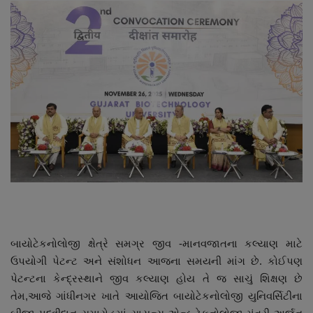
About Author
Contact
Dipotsav Special
આંતરરાષ્ટ્રીય
રાષ્ટ્રીય
ગુજરાત
જુનાગઢ
બાયોટેકનોલોજી ક્ષેત્રે સમગ્ર જીવ -માનવજાતના કલ્યાણ માટે
Support US
ઉપયોગી પેટન્ટ અને સંશોધન આજના સમયની માંગ છે. કોઈપણ
પેટન્ટના કેન્દ્રસ્થાને જીવ કલ્યાણ હોય તે જ સાચું શિક્ષણ છે
બજારના સમાચાર
તેમ
,
આજે ગાંધીનગર ખાતે આયોજિત બાયોટેકનોલોજી યુનિવર્સિટીના