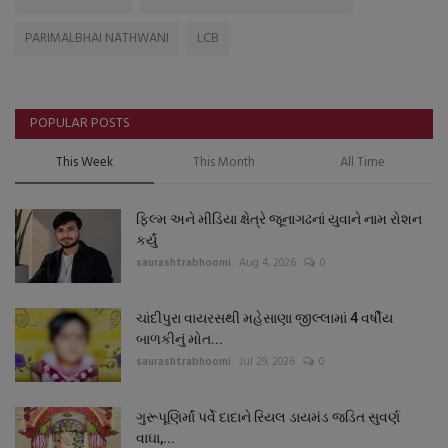
PARIMALBHAI NATHWANI
LCB
POPULAR POSTS
This Week
This Month
All Time
ફિલ્મ અને મીડિયા ક્ષેત્રે જૂનાગઢનાં યુવાને નામ રોશન
કર્યું
saurashtrabhoomi
Aug 4, 2026
0
ચાંદીપુરા વાયરસથી મહેસાણા જીલ્લામાં 4 વર્ષીય
બાળકીનું મોત...
saurashtrabhoomi
Jul 29, 2026
0
ગુરૂપૂણિર્માં પર્વે દાદાને રિયલ ડાયમંડ જડિત સુવર્ણ
વાઘા,...