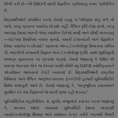
ઊભી કરી છે—જે
GBU
ની વધતી વૈજ્ઞાનિક પ્રતિષ્ઠાનું સ્પષ્ટ પ્રતિબિંબ
છે.
વિદ્યાર્થીઓને સંબોધિત કરતાં તેમણે કહ્યું કે
,“
પરિણામ મોડું મળે તો
ચાલે
,
પરંતુ પ્રયત્ન ક્યારેય છોડશો નહીં. વૈશ્વિક દૃષ્ટિકોણ રાખો
,
પરંતુ
આપણા દેશમાં જરૂરી એવા સ્થાનિક ઉકેલો સર્જો અને સૌથી અગત્યનું
—કોઈપણ સ્થિતિમાં તમારા મૂલ્યો
,
તમારી ઈમાનદારી અને વૈજ્ઞાનિક
નિષ્ઠા ક્યારેય ન છોડશો.”
સાયન્સ એન્ડ ટેકનોલોજી વિભાગના સચિવ
પી. ભારતીએ રાજ્યની વિજ્ઞાન અને ટેકનોલોજી દ્રષ્ટિ સાથે જીબિયુની
મજબૂત સુસંગતતા પર પ્રકાશ પાડ્યો. તેમણે જણાવ્યું કે
GBU
એ
સમગ્ર ભારતમાં એક જ કેમ્પસ પરથી સૌથી વધુ
GAT-B
ક્વોલિફાયરને
એડમીશન આપવાનો રેકોર્ડ બનાવ્યો છે. વિદ્યાર્થીઓની રાષ્ટ્રીય
વિવિધતા અને વૈશ્વિક અનુભવ ધરાવતા ફેકલ્ટીની હાજરી યુનિવર્સિટીને
વિશેષ મજબૂતી આપે છે. તેમણે જણાવ્યું કે
, “
માતૃભૂમિના સ્વાસ્થ્યને
સુરક્ષિત કરે તેવા વિજ્ઞાનને જ સાચી પૂજા કહી શકાય.”
યુનિવર્સિટીના મહાનિર્દેશક ડૉ. સુબીર મજુમદારે સ્વાગત કરતાં જણાવ્યું
કે
,
અત્યંત ઓછા સમયમાં યુનિવર્સિટી દેશના અગ્રણી
બાયોટેકનોલોજી શિક્ષણ અને સંશોધન કેન્દ્ર તરીકે ઝડપથી ઉભરી