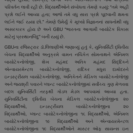
પરિવર્તન લાવી રહી છે. વિદ્યાર્થીઓને સંબોધતા તેમણે કહ્યું: “તમે અહીં
પ્રશ્નો લઈને આવ્યા હતા
;
આજે તમે વધુ સારા પ્રશ્નો પૂછવાની ક્ષમતા
લઈને જઈ રહ્યા છો.” તેમણે ઉમેર્યું કે મૂલ્યો વિજ્ઞાનનાં સાધનોથી વધુ
અસરકારક હોય છે અને
GBU “
ભારતના આગામી બાયોટેક વિકાસ
માટેનું પ્રસ્થાનબિંદુ” બની રહ્યું છે.
GBU
ના રજિસ્ટ્રાર ડૉ.લિલાણીએ જણાવ્યું હતું કે
,
યુનિવર્સિટી દ્વિતીય
બેચના વિદ્યાર્થીઓ અનુક્રમે વામન નચિકેત સોમનાથને એનિમલ
બાયોટેકનોલોજી
,
શેખ મહંમદ અતિક મહંમદ સિદ્દિકને
એન્વાયરમેન્ટલ બાયોટેકનોલોજી
,
રાદિકર મધુરા દામોદરને
ઇન્ડસ્ટ્રીયલ બાયોટેકનોલોજી
,
અનિકેતને મેડિકલ બાયોટેકનોલોજી
અને જયશ્રી પવારને પ્લાન્ટ બાયોટેકનોલોજીમાં સર્વોચ્ચ ગુણ મેળવવા
બદલ યુનિવર્સિટી તરફથી ગોડલ મેડલ આપવામાં આવ્યા હતા.
યુનિવર્સિટીના દ્વિતીય બેચના મેડિકલ બાયોટેકનોલોજીના ૨૦
વિદ્યાર્થીઓ
,
ઇન્ડસ્ટ્રીયલ બાયોટેકનોલોજીના ૨૦
વિદ્યાર્થીઓ
,
પ્લાન્ટ બાયોટેકનોલોજીના ૧૬ વિદ્યાર્થીઓ
,
એનિમલ
બાયોટેકનોલોજીના ૧૯ વિદ્યાર્થીઓ અને એન્વાયરમેન્ટલ
બાયોટેકનોલોજીના ૧૯ વિદ્યાર્થીઓને માસ્ટર ઓફ સાયન્સ ઇન