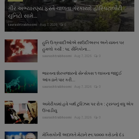
ગીર અભ્યારણ્ય ફરતે ચાલતા ગેરકાયદે હોસ્પિટાલીટી
યુનિટો સામે...
saurashtrabhoomi
Aug 7, 2026
0
હુતિ ઉગ્રવાદીઓએ સાઉદીઅરબ અને યમન પર
હુમલો કર્યો : પ૮ સૈનિકોના...
saurashtrabhoomi
Aug 7, 2026
0
ભારતના શેરબજારનો સેન્સેક્સ ૧ લાખના જાદુઈ
આંકડાને પાર કરી...
saurashtrabhoomi
Aug 7, 2026
0
અમેરીકામાં હવે બર્થ ટુરિઝમ પર રોક : ટ્રમ્પનું વધુ એક
ઉંબાડીયુ
saurashtrabhoomi
Aug 7, 2026
0
મેક્સિકોની અદાલતે મેટાને રૂા.પ૦૦૦ કરોડનો દંડ