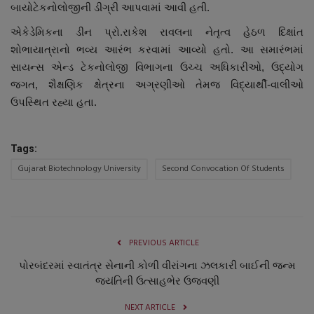
બાયોટેકનોલોજીની ડીગ્રી આપવામાં આવી હતી.
એકેડેમિકના ડીન પ્રો.રાકેશ રાવલના નેતૃત્વ હેઠળ દિક્ષાંત
શોભાયાત્રાનો ભવ્ય આરંભ કરવામાં આવ્યો હતો.
આ સમારંભમાં
સાયન્સ એન્ડ ટેકનોલોજી વિભાગના ઉચ્ચ અધિકારીઓ
,
ઉદ્યોગ
જગત
,
શૈક્ષણિક ક્ષેત્રના અગ્રણીઓ તેમજ વિદ્યાર્થી-વાલીઓ
ઉપસ્થિત રહ્યા હતા.
Tags:
Gujarat Biotechnology University
Second Convocation Of Students
PREVIOUS ARTICLE
પોરબંદરમાં સ્વાતંત્ર સેનાની કોળી વીરાંગના ઝલકારી બાઈની જન્મ
જયંતિની ઉત્સાહભેર ઉજવણી
NEXT ARTICLE