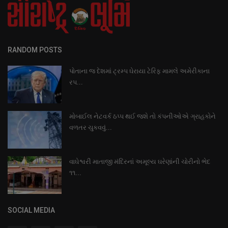
RANDOM POSTS
પોતાના જ દેશમાં ટ્રમ્પ ઘેરાયા ટેરિફ મામલે અમેરીકાના
રપ...
મોબાઈલ નેટવર્ક ઠપ્પ થઈ જશે તો કંપનીઓએ ગ્રાહકોને
વળતર ચુકવવું...
વાઘેશ્વરી માતાજી મંદિરનાં અમૂલ્ય ઘરેણાંની ચોરીનો ભેદ
૧૧...
SOCIAL MEDIA