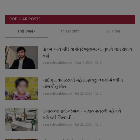
POPULAR POSTS
This Week
This Month
All Time
ફિલ્મ અને મીડિયા ક્ષેત્રે જૂનાગઢનાં યુવાને નામ રોશન
કર્યું
saurashtrabhoomi
Aug 4, 2026
0
ચાંદીપુરા વાયરસથી મહેસાણા જીલ્લામાં 4 વર્ષીય
બાળકીનું મોત...
saurashtrabhoomi
Jul 29, 2026
0
રિલાયન્સ ફાઉન્ડેશન - અક્ષયપાત્રની પહેલને
કલેક્ટરે બિરદાવી...
saurashtrabhoomi
Jul 29, 2026
0