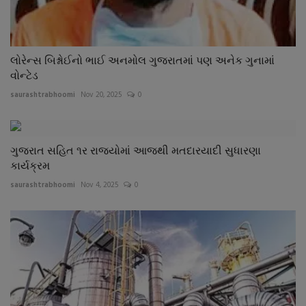
લોરેન્સ બિશ્નોઈનો ભાઈ અનમોલ ગુજરાતમાં પણ અનેક ગુનામાં
વોન્ટેડ
saurashtrabhoomi
Nov 20, 2025
0
ગુજરાત સહિત ૧ર રાજયોમાં આજથી મતદારયાદી સુધારણા
કાર્યક્રમ
saurashtrabhoomi
Nov 4, 2025
0