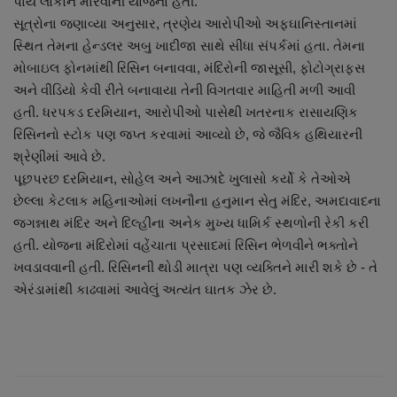
પાયે લોકોને મારવાની યોજના હતી.
નાણાંકીય સમાચાર
સૂત્રોના જણાવ્યા અનુસાર, ત્રણેય આરોપીઓ અફઘાનિસ્તાનમાં
સ્થિત તેમના હેન્ડલર અબુ ખાદીજા સાથે સીધા સંપર્કમાં હતા. તેમના
સ્થાનિક સમાચાર
મોબાઇલ ફોનમાંથી રિસિન બનાવવા, મંદિરોની જાસૂસી, ફોટોગ્રાફ્સ
અને વીડિયો કેવી રીતે બનાવાયા તેની વિગતવાર માહિતી મળી આવી
સ્પોર્ટ્સ
હતી. ધરપકડ દરમિયાન, આરોપીઓ પાસેથી ખતરનાક રાસાયણિક
રિસિનનો સ્ટોક પણ જપ્ત કરવામાં આવ્યો છે, જે જૈવિક હથિયારની
રાશિફળ
શ્રેણીમાં આવે છે.
પૂછપરછ દરમિયાન, સોહેલ અને આઝાદે ખુલાસો કર્યો કે તેઓએ
ગુનાખોરી
છેલ્લા કેટલાક મહિનાઓમાં લખનૌના હનુમાન સેતુ મંદિર, અમદાવાદના
જગન્નાથ મંદિર અને દિલ્હીના અનેક મુખ્ય ધામિર્ક સ્થળોની રેકી કરી
બોલિવૂડ
હતી. યોજના મંદિરોમાં વહેંચાતા પ્રસાદમાં રિસિન ભેળવીને ભક્તોને
ખવડાવવાની હતી. રિસિનની થોડી માત્રા પણ વ્યક્તિને મારી શકે છે - તે
એરંડામાંથી કાઢવામાં આવેલું અત્યંત ઘાતક ઝેર છે.
સ્વાસ્થ્ય