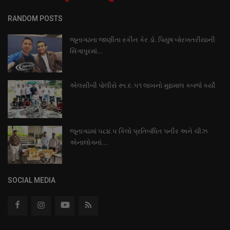
RANDOM POSTS
જૂનાગઢના જાણીતા સ્કીન કેર ડો. પિયુષ બોરખતરીયાની
સિંગાપુરમાં...
એલસીબી પોલીસે રૂા.૯.૫૧ લાખનો મુદ્દામાલ કબજે કર્યો
જૂનાગઢમાં ૫૮૪.૫ કિલો પ્રતિબંધિત પનીર અને ચીઝ
એનાલોગનાં...
SOCIAL MEDIA