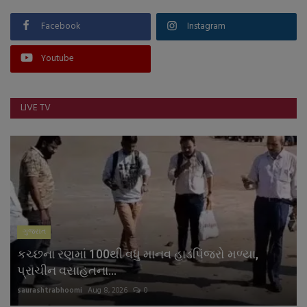
Facebook
Instagram
Youtube
LIVE TV
ગુજરાત
કચ્છના રણમાં 100થી વધુ માનવ હાડપિંજરો મળ્યા,
પ્રાચીન વસાહતના...
saurashtrabhoomi
Aug 8, 2026
0