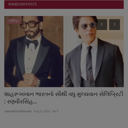
RANDOM POSTS
બોલિવૂડ
શાહરૂખખાન ભારતનો સૌથી વધુ મુલ્યવાન સેલિબ્રિટી
જ
: રણવીરસિંહ...
અ
saurashtrabhoomi
Aug 6, 2026
0
sa