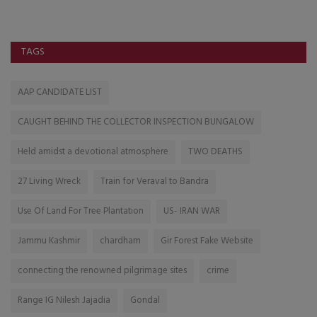
TAGS
AAP CANDIDATE LIST
CAUGHT BEHIND THE COLLECTOR INSPECTION BUNGALOW
Held amidst a devotional atmosphere
TWO DEATHS
27 Living Wreck
Train for Veraval to Bandra
Use Of Land For Tree Plantation
US- IRAN WAR
Jammu Kashmir
chardham
Gir Forest Fake Website
connecting the renowned pilgrimage sites
crime
Range IG Nilesh Jajadia
Gondal