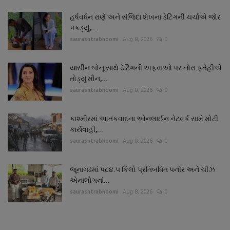
હર્ષવર્ધન રાણે અને સંજિદા શેખના ડેટિંગની ચર્ચાએ જોર
પકડ્યું,...
saurashtrabhoomi
Aug 8, 2026
0
યાસીન બોનૂ સાથે ડેટિંગની અફવાઓ પર નોરા ફતેહીએ
તોડ્યું મૌન,...
saurashtrabhoomi
Aug 8, 2026
0
કાશ્મીરમાં આતંકવાદના ઓનલાઈન નેટવર્ક સામે મોટી
કાર્યવાહી,...
saurashtrabhoomi
Aug 8, 2026
0
જૂનાગઢમાં ૫૮૪.૫ કિલો પ્રતિબંધિત પનીર અને ચીઝ
એનાલોગનાં...
saurashtrabhoomi
Aug 8, 2026
0