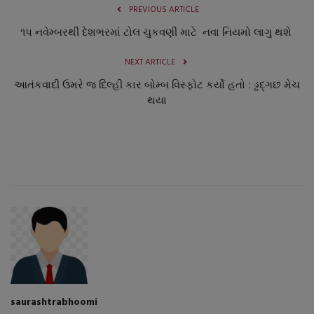
PREVIOUS ARTICLE
૧પ નવેમ્બરથી દેશભરમાં ટોલ ચુકવણી માટે નવા નિયમો લાગુ થશે
NEXT ARTICLE
આતંકવાદી ઉમરે જ દિલ્હી કાર બોમ્બ વિસ્ફોટ કર્યો હતો : ડ્ઢદ્ગછ મેચ
થયા
saurashtrabhoomi