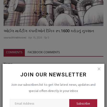
ઓઈલ માર્કેટીંગ કંપનીઓને દૈનિક રૂા.1600 કરોડનું નુકશાન
saurashtrabhoomi
Apr 16, 2026
0
COMMENTS
FACEBOOK COMMENTS
Name
JOIN OUR NEWSLETTER
Email
Join our subscribers list to get the latest news, updates and
special offers directly in your inbox
Subscribe
Comment