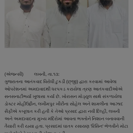
About Author
Contact
Dipotsav Special
આંતરરાષ્ટ્રીય
રાષ્ટ્રીય
(એજન્સી) લખનૌ, તા.૧૩:
ગુજરાત
ગુજરાતના આતંકવાદ વિરોધી ટુકડી (છ્જી) દ્વારા કરવામાં આવેલા
ઓપરેશનમાં અમદાવાદથી ધરપકડ કરાયેલા ત્રણ આતંકવાદીઓએ
જુનાગઢ
સનસનાટીભર્યા ખુલાસા કર્યા છે. ખોરાસન મોડ્યુલ સાથે સંકળાયેલા
ડોક્ટર મોહીઉદ્દીન, લખીમપુર ખીરીના સોહેલ અને શામલીના આઝાદ
Support US
સૈફીએ કબૂલાત કરી હતી કે તેઓ પ્રસાદ દ્વારા નવી દિલ્હી, લખનૌ
અને અમદાવાદના મુખ્ય મંદિરોમાં આવતા ભક્તોને નિશાન બનાવવાની
બજારના સમાચાર
તૈયારી કરી રહ્યા હતા. પ્રસાદમાં ઘાતક રસાયણ ‘રિસિન‘ ભેળવીને મોટા