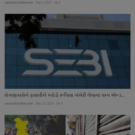
saurashtrabhoomi
Sep 5, 2025
0
રોકાણકારોને ફસાવીને કરોડો રૂપિયા ખંખેરી લેવાના પમ્પ એન્ડ...
saurashtrabhoomi
May 25, 2026
0