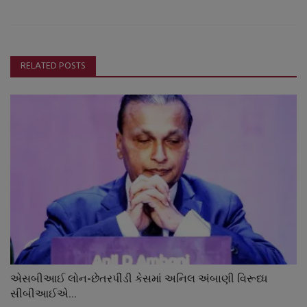
RELATED POSTS
એસબીઆઈ લોન-છેતરપીંડી કેસમાં અનિલ અંબાણી વિરૂધ્ધ
સીબીઆઈએ...