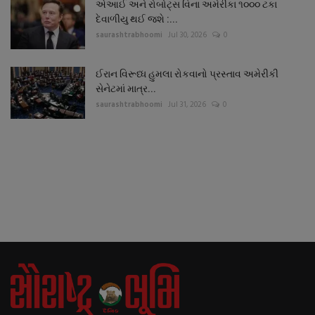
એઆઈ અને રોબોટ્સ વિના અમેરીકા ૧૦૦૦ ટકા
દેવાળીયુ થઈ જશે :...
saurashtrabhoomi
Jul 30, 2026
0
ઈરાન વિરૂધ્ધ હુમલા રોકવાનો પ્રસ્તાવ અમેરીકી
સેનેટમાં માત્ર...
saurashtrabhoomi
Jul 31, 2026
0