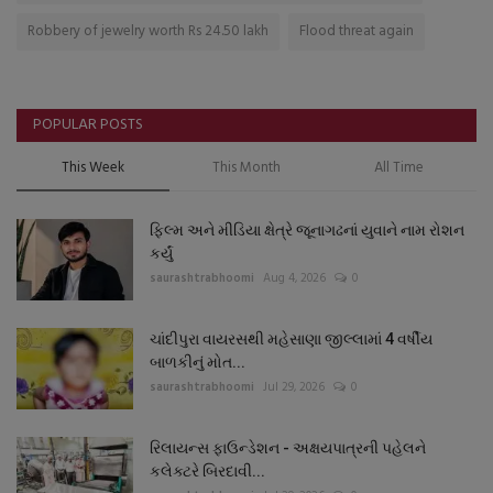
Robbery of jewelry worth Rs 24.50 lakh
Flood threat again
POPULAR POSTS
This Week
This Month
All Time
ફિલ્મ અને મીડિયા ક્ષેત્રે જૂનાગઢનાં યુવાને નામ રોશન
કર્યું
saurashtrabhoomi
Aug 4, 2026
0
ચાંદીપુરા વાયરસથી મહેસાણા જીલ્લામાં 4 વર્ષીય
બાળકીનું મોત...
saurashtrabhoomi
Jul 29, 2026
0
રિલાયન્સ ફાઉન્ડેશન - અક્ષયપાત્રની પહેલને
કલેક્ટરે બિરદાવી...