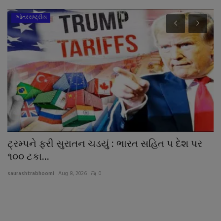
આંતરરાષ્ટ્રીય
ટ્રમ્પને ફરી સુરાતન ચડયું : ભારત સહિત ૫ દેશ પર
વ
૧૦૦ ટકા...
અ
saurashtrabhoomi
Aug 8, 2026
0
sa
ભા
ખે