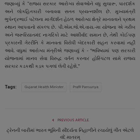
જણાવ્યું કે "રાજ્ય સરકાર આરોગ્ય સેવાઓને વધુ સુચારૂ, પારદર્શક
નાણાંકીય સમાચાર
અને લોકહિતકારી બનાવવા સતત પ્રયત્નશીલ છે. મુખ્યમંત્રી
ભુપેન્દ્રભાઈ પટેલના માર્ગદર્શન હેઠળ આરોગ્ય ક્ષેત્રે માનવતાને પ્રથમ
સ્થાનિક સમાચાર
સ્થાન આપવાનો સંકલ્પ છે. પી.એમ.જે.એ.વાય.-મા યોજના એ ગરીબ
અને જરૂરિયાતમંદ નાગરિકો માટે આશીર્વાદ સમાન છે, તેથી કોઈપણ
સ્પોર્ટ્સ
પ્રકારની ગેરરીતિ કે માનવતા વિરોધી બેદરકારી સહન કરવામાં નહીં
આવે. વધુમાં આરોગ્ય મંત્રીએ જણાવ્યું કે - “ભવિષ્યમાં પણ સરકારી
રાશિફળ
યોજનામાં માનવ સેવા વિરુદ્ધ વર્તન કરનાર હોસ્પિટલ સામે રાજ્ય
સરકાર કડકથી કડક પગલાં લેતી રહેશે.”
ગુનાખોરી
બોલિવૂડ
Gujarat Health Minister
Prafil Pansuriya
Tags:
સ્વાસ્થ્ય
PREVIOUS ARTICLE
ટ્રેનની બારીમાં ભારત ભૂમિની સૌંદર્યતા નિહાળીને રચાયેલું ગીત એટલે
વંદે માતરમ્