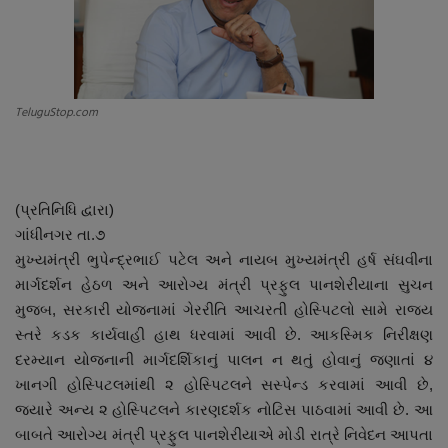
About Author
Contact
TeluguStop.com
Dipotsav Special
આંતરરાષ્ટ્રીય
(પ્રતિનિધિ દ્વારા)
રાષ્ટ્રીય
ગાંધીનગર તા.૭
મુખ્યમંત્રી ભુપેન્દ્રભાઈ પટેલ અને નાયબ મુખ્યમંત્રી હર્ષ સંઘવીના
ગુજરાત
માર્ગદર્શન હેઠળ અને આરોગ્ય મંત્રી પ્રફુલ પાનશેરીયાના સુચન
મુજબ, સરકારી યોજનામાં ગેરરીતિ આચરતી હોસ્પિટલો સામે રાજ્ય
જુનાગઢ
સ્તરે કડક કાર્યવાહી હાથ ધરવામાં આવી છે. આકસ્મિક નિરીક્ષણ
દરમ્યાન યોજનાની માર્ગદર્શિકાનું પાલન ન થતું હોવાનું જણાતાં ૪
Support US
ખાનગી હોસ્પિટલમાંથી ૨ હોસ્પિટલને સસ્પેન્ડ કરવામાં આવી છે,
જ્યારે અન્ય ૨ હોસ્પિટલને કારણદર્શક નોટિસ પાઠવામાં આવી છે. આ
બજારના સમાચાર
બાબતે આરોગ્ય મંત્રી પ્રફુલ પાનશેરીયાએ મોડી રાત્રે નિવેદન આપતા