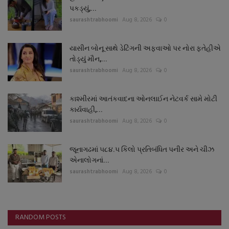
પકડ્યું,...
saurashtrabhoomi
Aug 8, 2026
0
યાસીન બોનૂ સાથે ડેટિંગની અફવાઓ પર નોરા ફતેહીએ
તોડ્યું મૌન,...
saurashtrabhoomi
Aug 8, 2026
0
કાશ્મીરમાં આતંકવાદના ઓનલાઈન નેટવર્ક સામે મોટી
કાર્યવાહી,...
saurashtrabhoomi
Aug 8, 2026
0
જૂનાગઢમાં ૫૮૪.૫ કિલો પ્રતિબંધિત પનીર અને ચીઝ
એનાલોગનાં...
saurashtrabhoomi
Aug 8, 2026
0
RANDOM POSTS