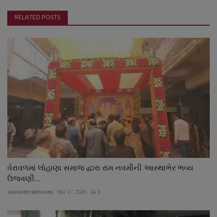
RELATED POSTS
વેરાવળમાં લોહાણા સમાજ દ્વારા રામ નવમીની આસ્થાભેર ભવ્ય
ઉજવણી...
saurashtrabhoomi
Mar 27, 2026
0