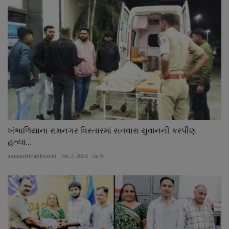
ખંભાળિયાના રામનગર વિસ્તારમાં સતવારા યુવાનની કરપીણ
હત્યા...
saurashtrabhoomi
Feb 2, 2026
0