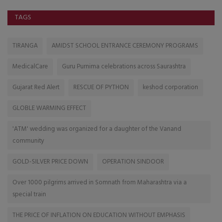
TAGS
TIRANGA
AMIDST SCHOOL ENTRANCE CEREMONY PROGRAMS
MedicalCare
Guru Purnima celebrations across Saurashtra
Gujarat Red Alert
RESCUE OF PYTHON
keshod corporation
GLOBLE WARMING EFFECT
'ATM' wedding was organized for a daughter of the Vanand
community
GOLD-SILVER PRICE DOWN
OPERATION SINDOOR
Over 1000 pilgrims arrived in Somnath from Maharashtra via a
special train
THE PRICE OF INFLATION ON EDUCATION WITHOUT EMPHASIS