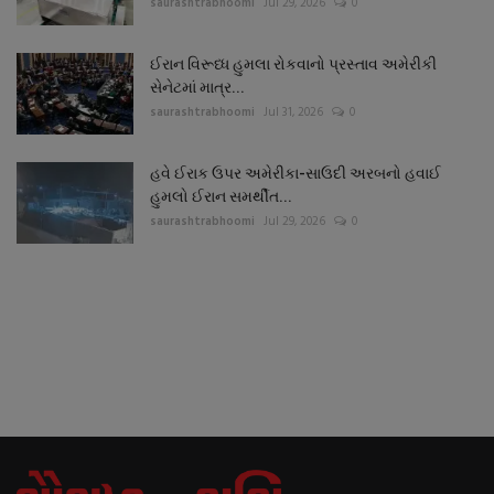
saurashtrabhoomi
Jul 29, 2026
0
ઈરાન વિરૂધ્ધ હુમલા રોકવાનો પ્રસ્તાવ અમેરીકી
સેનેટમાં માત્ર...
saurashtrabhoomi
Jul 31, 2026
0
હવે ઈરાક ઉપર અમેરીકા-સાઉદી અરબનો હવાઈ
હુમલો ઈરાન સમર્થીત...
saurashtrabhoomi
Jul 29, 2026
0