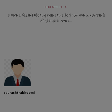
NEXT ARTICLE
રાજ્યના ખેડૂતોને જેટલું નુકસાન થયું તેટલું પૂરૂં વળતર ચૂકવવાની
કોંગ્રેસ દ્વારા કરાઈ...
saurashtrabhoomi