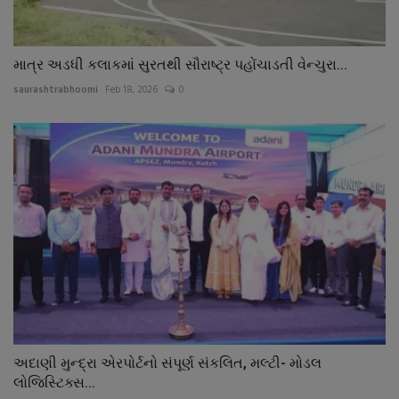
માત્ર અડધી કલાકમાં સુરતથી સૌરાષ્ટ્ર પહોંચાડતી વેન્ચુરા...
saurashtrabhoomi
Feb 18, 2026
0
અદાણી મુન્દ્રા એરપોર્ટનો સંપૂર્ણ સંકલિત, મલ્ટી- મોડલ
લોજિસ્ટિક્સ...