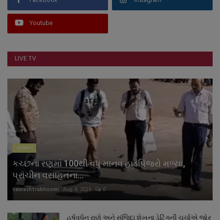
Facebook
Instagram
Youtube
LIVE TV
ગુજરાત
કચ્છના રણમાં 100થી વધુ માનવ હાડપિંજરો મળ્યા,
પ્રાચીન વસાહતના...
saurashtrabhoomi
Aug 8, 2026
0
હર્ષવર્ધન રાણે અને સંજિદા શેખના ડેટિંગની ચર્ચાએ જોર