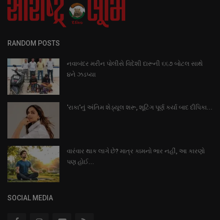
RANDOM POSTS
નવાબંદર મરીન પોલીસે વિદેશી દારૂની ૬૬૭ બોટલ સાથે
૪ને ઝડપ્યા
'રાકા'નું અંતિમ શેડ્યૂલ શરૂ, શૂટિંગ પૂર્ણ કર્યા બાદ દીપિકા...
વારંવાર થાક લાગે છે? માત્ર કામનો ભાર નહીં, આ કારણો
પણ હોઈ...
SOCIAL MEDIA