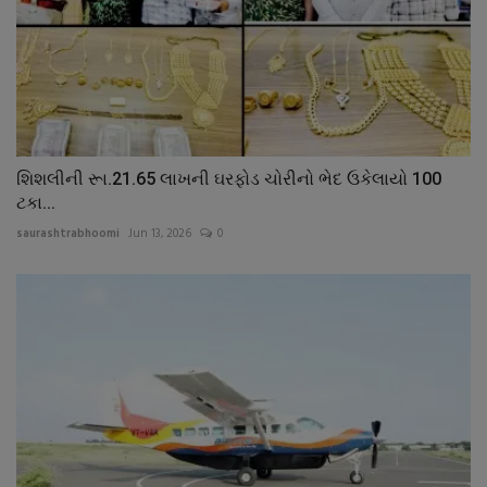
શિશલીની રૂા.21.65 લાખની ઘરફોડ ચોરીનો ભેદ ઉકેલાયો 100
ટકા...
saurashtrabhoomi
Jun 13, 2026
0