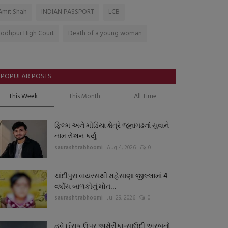
Amit Shah
INDIAN PASSPORT
LCB
Jodhpur High Court
Death of a young woman
POPULAR POSTS
This Week
This Month
All Time
ફિલ્મ અને મીડિયા ક્ષેત્રે જૂનાગઢનાં યુવાને
નામ રોશન કર્યું
saurashtrabhoomi
Aug 4, 2026
0
ચાંદીપુરા વાયરસથી મહેસાણા જીલ્લામાં 4
વર્ષીય બાળકીનું મોત...
saurashtrabhoomi
Jul 29, 2026
0
હવે ઈરાક ઉપર અમેરીકા-સાઉદી અરબનો