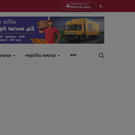
Download Our
Mobile App
સમાચાર
નાણાંકીય સમાચાર