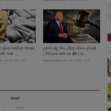
ં સોના-ચાંદીના ભાવમાં
ટ્રમ્પે વધુ એક ટેરિફ બોમ્બ ફોડયો
ોલી ગયો :...
, કેનેડાના માલ પર 50 ટકા...
mi
Oct 28, 2025
0
saurashtrabhoomi
Jul 21, 2026
0
Email