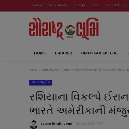
Videos
Who We Are
Live TV
Team
Guest Author
HOME
E-PAPER
DIPOTSAV SPECIAL
Home
આંતરરાષ્ટ્રીય
રશિયાના વિકલ્પે ઈરાન પાસેથી ક્રુડ તેલ ખરીદવા ભા
આંતરરાષ્ટ્રીય
રશિયાના વિકલ્પે ઈરાન
ભારતે અમેરીકાની મંજુર
saurashtrabhoomi
Sep 26, 2025 - 14:51