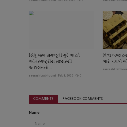
સિંધુ જળ સમજુતી મુદ્દે ભારતે
વિશ્વ બજારમા
આંતરરાષ્ટ્રીય મધ્યસ્થી
ભારે કડાકો બ
અદાલતનો...
saurashtrabhoo
saurashtrabhoomi
Feb 3, 2026
0
COMMENTS
FACEBOOK COMMENTS
Name