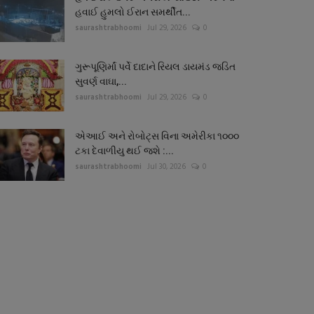
હવાઈ હુમલો ઈરાન સમર્થીત...
saurashtrabhoomi
Jul 29, 2026
0
ગુરૂપૂણિર્માં પર્વે દાદાને રિયલ ડાયમંડ જડિત
સુવર્ણ વાઘા,...
saurashtrabhoomi
Jul 29, 2026
0
એઆઈ અને રોબોટ્સ વિના અમેરીકા ૧૦૦૦
ટકા દેવાળીયુ થઈ જશે :...
saurashtrabhoomi
Jul 30, 2026
0