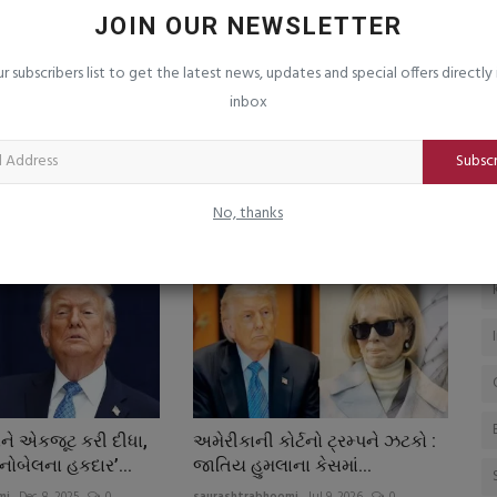
ં નામ
અમેરીકામાં હવે બર્થ ટુરિઝમ પર રોક : ટ્રમ્પનું
જ
JOIN OUR NEWSLETTER
વધુ એક ઉંબાડીયુ
સ
ur subscribers list to get the latest news, updates and special offers directly 
saurashtrabhoomi
Aug 7, 2026
0
sa
inbox
Subsc
No, thanks
ને એકજૂટ કરી દીધા,
અમેરીકાની કોર્ટનો ટ્રમ્પને ઝટકો :
 નોબેલના હકદાર’...
જાતિય હુમલાના કેસમાં...
mi
Dec 8, 2025
0
saurashtrabhoomi
Jul 9, 2026
0