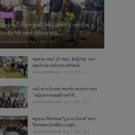
જુનાગઢ
જૂનાગઢ જિલ્લાની ઔદ્યોગિક તાલીમ
સંસ્થાઓ ખાતે વૃક્ષારોપણ...
saurashtrabhoomi
Aug 7, 2026
0
જૂનાગઢ આઈ.ટી.આઈ. (મહિલા) ખાતે
વૃક્ષારોપણ કાર્યક્રમ યોજાયો
saurashtrabhoomi
Aug 7, 2026
0
નારી વંદન ઉત્સવ અંતર્ગત માંગરોળ ખાતે
“મહિલાકલ્યાણદિવસ”ની...
saurashtrabhoomi
Aug 7, 2026
0
જૂનાગઢ જિલ્લામાં "હર ઘર તિરંગા" અને
"વિભાજન વિભીષિકા સ્મૃતિ...
saurashtrabhoomi
Aug 7, 2026
0