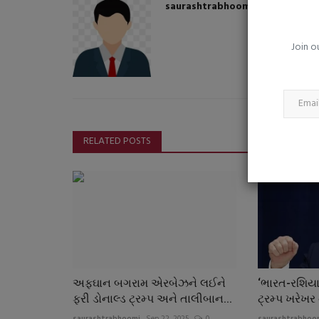
96 રન સાથે T20 વર્લ્ડ કુપમાં ભારતનુ
saurashtrabhoomi
ઇતિહાસના પાનામાં...
Join o
saurashtrabhoomi
Mar 9, 2026
0
RELATED POSTS
અફઘાન બગરામ એરબેઝને લઈને
‘ભારત-રશિયા
ફરી ડોનાલ્ડ ટ્રમ્પ અને તાલીબાન...
ટ્રમ્પ ખરેખર
saurashtrabhoomi
Sep 22, 2025
0
saurashtrabhoo