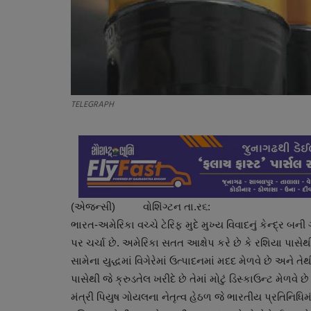
TELEGRAPH
(એજન્સી) વોશિંગ્ટન તા.ર૬:
ભારત-અમેરિકા વચ્ચે ટેરિફ મુદે મુખ્ય વિવાદનું કેન્દ્ર બન
પર ચર્ચા છે. અમેરિકા સતત આક્ષેપ કરે છે કે રશિયા પાસેથ
સામેના યુદ્ધમાં વિગેરેમાં ઉત્પાદનમાં મદદ મેળવે છે અન
પાસેથી જે ક્રુડતેલ ખરીદે છે તેમાં મોટું ડિસ્કાઉન્ટ મેળવ
મંત્રી પિયુષ ગોયલના નેતૃત્વ હેઠળ જે ભારતીય પ્રતિનિધિમ