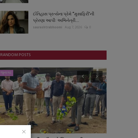
ઈતિહાસ પ્રત્યેના પ્રેમે “મુસાફિરી’ની
પ્રેરણા આપીઃ અભિનેત્રી...
saurashtrabhoomi
Aug 7, 2026
0
RANDOM POSTS
જુનાગઢ
ગુજરાત