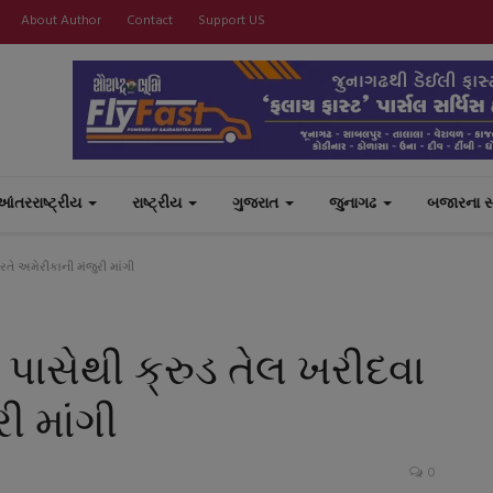
About Author
Contact
Support US
આંતરરાષ્ટ્રીય
રાષ્ટ્રીય
ગુજરાત
જુનાગઢ
બજારના 
રતે અમેરીકાની મંજુરી માંગી
 પાસેથી ક્રુડ તેલ ખરીદવા
ી માંગી
0