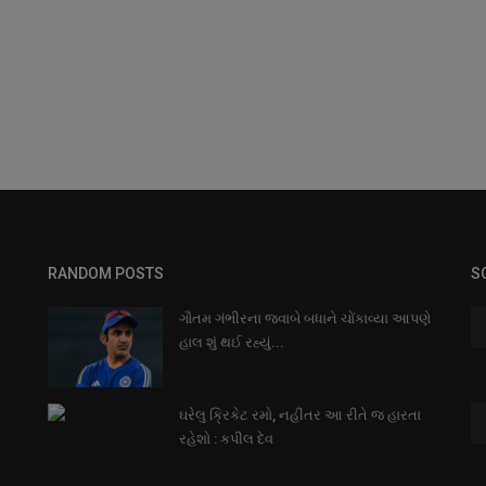
RANDOM POSTS
S
ગૌતમ ગંભીરના જવાબે બધાને ચોંકાવ્યા આપણે
હાલ શું થઈ રહ્યું...
ઘરેલુ ક્રિકેટ રમો, નહીંતર આ રીતે જ હારતા
રહેશો : કપીલ દેવ