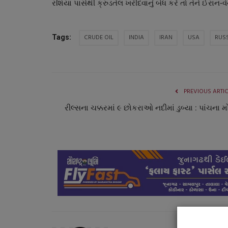
રશિયા પાસેથી ક્રુડતેલ ખરીદવાનું બંધ કરે તો તેને ઈરાન
CRUDE OIL
INDIA
IRAN
USA
RUS
Tags:
PREVIOUS ARTI
રીલ્સના ચક્કરમાં ૯ છોકરાઓ નદીમાં ડુબ્યા : પાંચના 
સ્પોર્ટ્સ