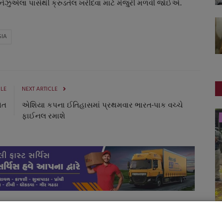
-વેનેઝુએલા પાસેથી ક્રુડતેલ ખરીદવા માટે મંજુરી મળવી જોઈએ.
SIA
CLE
NEXT ARTICLE
મોત
એશિયા કપના ઈતિહાસમાં પ્રથમવાર ભારત-પાક વચ્ચે
ફાઈનલ રમાશે
આંતરરાષ્ટ્રીય