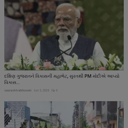
દક્ષિણ ગુજરાતને વિકાસની મહાભેટ, સુરતથી PM મોદીએ આપ્યો
વિકાસ...
saurashtrabhoomi
Jun 5, 2026
0