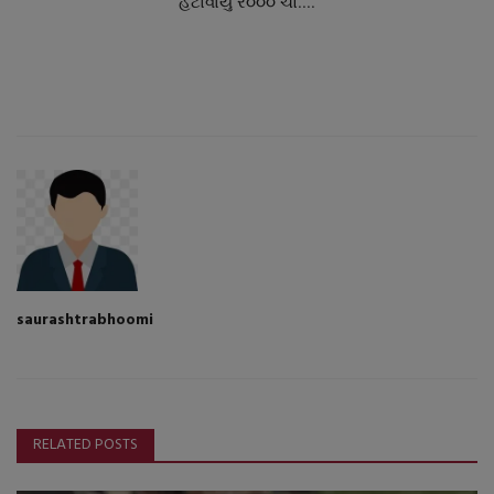
હટાવાયું ર૦૦૦ ચો....
saurashtrabhoomi
RELATED POSTS