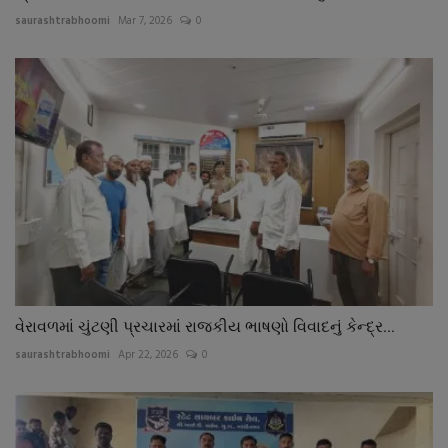
saurashtrabhoomi
Mar 7, 2026
0
વેરાવળમાં ચુંટણી પ્રચારમાં રાજકીય ભાષણો વિવાદનું કેન્દ્ર...
saurashtrabhoomi
Apr 22, 2026
0