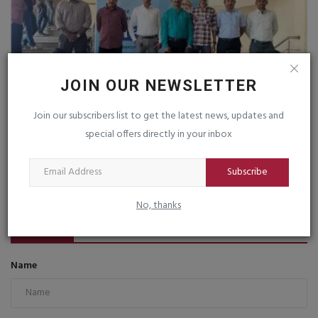
JOIN OUR NEWSLETTER
Join our subscribers list to get the latest news, updates and
special offers directly in your inbox
સોમનાથ ટ્રસ્ટના નામે ઓનલાઈન છેતરપીંડી કૌભાંડ આચરનારી
સાયબર...
Subscribe
saurashtrabhoomi
Feb 25, 2026
0
No, thanks
COMMENTS
FACEBOOK COMMENTS
Name