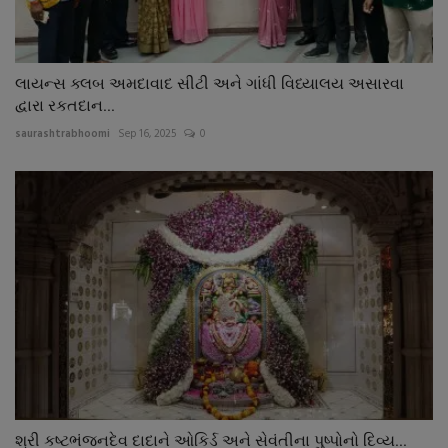
લાયન્સ ક્લબ અમદાવાદ સીટી અને ગાંધી વિધ્યાલય અસારવા
દ્વારા રકતદાન...
saurashtrabhoomi
Sep 16, 2025
0
શ્રી કષ્ટભંજનદેવ દાદાને ઓકિર્ડ અને સેવંતીના પુષ્પોનો દિવ્ય...