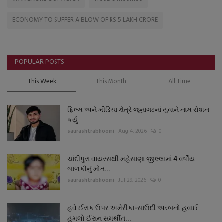
ECONOMY TO SUFFER A BLOW OF RS 5 LAKH CRORE
POPULAR POSTS
This Week
This Month
All Time
ફિલ્મ અને મીડિયા ક્ષેત્રે જૂનાગઢનાં યુવાને નામ રોશન
કર્યું
saurashtrabhoomi
Aug 4, 2026
0
ચાંદીપુરા વાયરસથી મહેસાણા જીલ્લામાં 4 વર્ષીય
બાળકીનું મોત...
saurashtrabhoomi
Jul 29, 2026
0
હવે ઈરાક ઉપર અમેરીકા-સાઉદી અરબનો હવાઈ
હુમલો ઈરાન સમર્થીત...