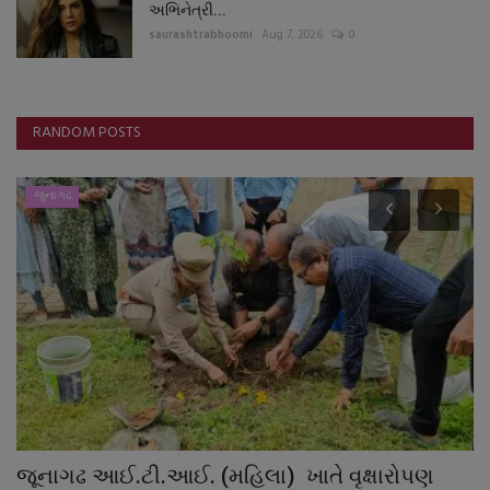
અભિનેત્રી...
saurashtrabhoomi
Aug 7, 2026
0
RANDOM POSTS
જુનાગઢ
ે,
જૂનાગઢ આઈ.ટી.આઈ. (મહિલા) ખાતે વૃક્ષારોપણ
જ