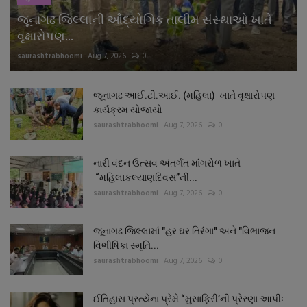
જૂનાગઢ જિલ્લાની ઔદ્યોગિક તાલીમ સંસ્થાઓ ખાતે
વૃક્ષારોપણ...
saurashtrabhoomi
Aug 7, 2026
0
જૂનાગઢ આઈ.ટી.આઈ. (મહિલા) ખાતે વૃક્ષારોપણ
કાર્યક્રમ યોજાયો
saurashtrabhoomi
Aug 7, 2026
0
નારી વંદન ઉત્સવ અંતર્ગત માંગરોળ ખાતે
“મહિલાકલ્યાણદિવસ”ની...
saurashtrabhoomi
Aug 7, 2026
0
જૂનાગઢ જિલ્લામાં "હર ઘર તિરંગા" અને "વિભાજન
વિભીષિકા સ્મૃતિ...
saurashtrabhoomi
Aug 7, 2026
0
ઈતિહાસ પ્રત્યેના પ્રેમે “મુસાફિરી’ની પ્રેરણા આપીઃ