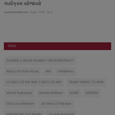
કાર્યક્રમ યોજાયો
વૃ
saurashtrabhoomi
Aug 7, 2026
0
sa
TAGS
WOMEN`S ANGER AGAINST THE MUNICIPALITY
Attack On Putin House
NIA
IndiaNews
23 SEATS OF BJP AND 7 SEATS OF AAP
TRUMP THREAT TO IRAN
animal husbandry
Mental Wellness
RUPEE
MURDER
Old Coin Exhibition
Air Strike Of Pakistan
WAR BROKE OUT AGAIN
Trouble mounted