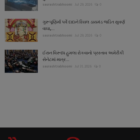
saurashtrabhoomi
Jul 29, 2026
0
ગુરૂપૂણિર્માં પર્વે દાદાને રિયલ ડાયમંડ જડિત સુવર્ણ
વાઘા,...
saurashtrabhoomi
Jul 29, 2026
0
ઈરાન વિરૂધ્ધ હુમલા રોકવાનો પ્રસ્તાવ અમેરીકી
સેનેટમાં માત્ર...
saurashtrabhoomi
Jul 31, 2026
0