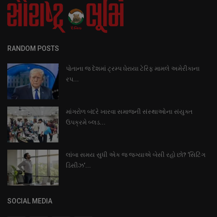
RANDOM POSTS
પોતાના જ દેશમાં ટ્રમ્પ ઘેરાયા ટેરિફ મામલે અમેરીકાના
રપ...
માંગરોળ બંદરે ખારવા સમાજની સંસ્થાઓના સંયુક્ત
ઉપક્રમે બ્લડ...
લાંબા સમય સુધી એક જ જગ્યાએ બેસી રહો છો? ‘સિટિંગ
ડિસીઝ’...
SOCIAL MEDIA