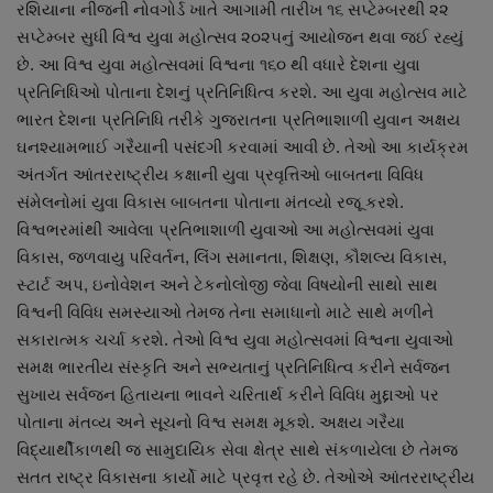
રશિયાના નીજની નોવગોર્ડ ખાતે આગામી તારીખ ૧૬ સપ્ટેમ્બરથી ૨૨
નાણાંકીય સમાચાર
સપ્ટેમ્બર સુધી વિશ્વ યુવા મહોત્સવ ૨૦૨૫નું આયોજન થવા જઈ રહ્યું
છે. આ વિશ્વ યુવા મહોત્સવમાં વિશ્વના ૧૬૦ થી વધારે દેશના યુવા
સ્થાનિક સમાચાર
પ્રતિનિધિઓ પોતાના દેશનું પ્રતિનિધિત્વ કરશે. આ યુવા મહોત્સવ માટે
ભારત દેશના પ્રતિનિધિ તરીકે ગુજરાતના પ્રતિભાશાળી યુવાન અક્ષય
સ્પોર્ટ્સ
ઘનશ્યામભાઈ ગરૈયાની પસંદગી કરવામાં આવી છે. તેઓ આ કાર્યક્રમ
અંતર્ગત આંતરરાષ્ટ્રીય કક્ષાની યુવા પ્રવૃત્તિઓ બાબતના વિવિધ
રાશિફળ
સંમેલનોમાં યુવા વિકાસ બાબતના પોતાના મંતવ્યો રજૂ કરશે.
વિશ્વભરમાંથી આવેલા પ્રતિભાશાળી યુવાઓ આ મહોત્સવમાં યુવા
ગુનાખોરી
વિકાસ, જળવાયુ પરિવર્તન, લિંગ સમાનતા, શિક્ષણ, કૌશલ્ય વિકાસ,
સ્ટાર્ટ અપ, ઇનોવેશન અને ટેકનોલોજી જેવા વિષયોની સાથો સાથ
બોલિવૂડ
વિશ્વની વિવિધ સમસ્યાઓ તેમજ તેના સમાધાનો માટે સાથે મળીને
સકારાત્મક ચર્ચા કરશે. તેઓ વિશ્વ યુવા મહોત્સવમાં વિશ્વના યુવાઓ
સ્વાસ્થ્ય
સમક્ષ ભારતીય સંસ્કૃતિ અને સભ્યતાનું પ્રતિનિધિત્વ કરીને સર્વજન
સુખાય સર્વજન હિતાયના ભાવને ચરિતાર્થ કરીને વિવિધ મુદ્દાઓ પર
પોતાના મંતવ્ય અને સૂચનો વિશ્વ સમક્ષ મૂકશે. અક્ષય ગરૈયા
વિદ્યાર્થીકાળથી જ સામુદાયિક સેવા ક્ષેત્ર સાથે સંકળાયેલા છે તેમજ
સતત રાષ્ટ્ર વિકાસના કાર્યો માટે પ્રવૃત્ત રહે છે. તેઓએ આંતરરાષ્ટ્રીય