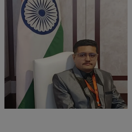
About Author
Contact
Dipotsav Special
આંતરરાષ્ટ્રીય
રાષ્ટ્રીય
ગુજરાત
જુનાગઢ
Support US
બજારના સમાચાર