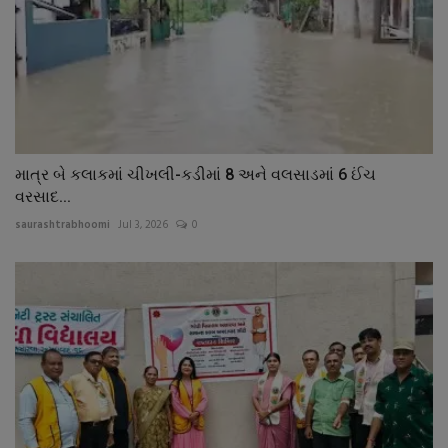
માત્ર બે કલાકમાં ચીખલી-કડીમાં 8 અને વલસાડમાં 6 ઈંચ
વરસાદ...
saurashtrabhoomi
Jul 3, 2026
0