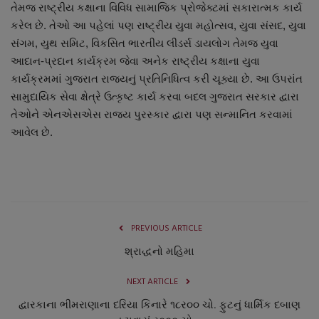
તેમજ રાષ્ટ્રીય કક્ષાના વિવિધ સામાજિક પ્રોજેક્ટમાં સકારાત્મક કાર્ય
કરેલ છે. તેઓ આ પહેલાં પણ રાષ્ટ્રીય યુવા મહોત્સવ, યુવા સંસદ, યુવા
સંગમ, યુથ સમિટ, વિકસિત ભારતીય લીડર્સ ડાયલોગ તેમજ યુવા
આદાન-પ્રદાન કાર્યક્રમ જેવા અનેક રાષ્ટ્રીય કક્ષાના યુવા
કાર્યક્રમમાં ગુજરાત રાજ્યનું પ્રતિનિધિત્વ કરી ચૂક્યા છે. આ ઉપરાંત
સામુદાયિક સેવા ક્ષેત્રે ઉત્કૃષ્ટ કાર્ય કરવા બદલ ગુજરાત સરકાર દ્વારા
તેઓને એનએસએસ રાજ્ય પુરસ્કાર દ્વારા પણ સન્માનિત કરવામાં
આવેલ છે.
PREVIOUS ARTICLE
શ્રાદ્ધનો મહિમા
NEXT ARTICLE
દ્વારકાના ભીમરાણાના દરિયા કિનારે ૧૮ર૦૦ ચો. ફુટનું ધાર્મિક દબાણ