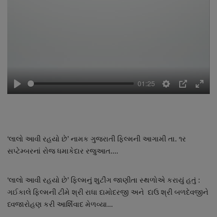
નાણાંકીય સમાચાર
સ્થાનિક સમાચાર
સ્પોર્ટ્સ
01:25
રાશિફળ
Play
Settings
PIP
Enter
fulls
ગુનાખોરી
બોલિવૂડ
‘લાલો આવી રહયો છે’ નામક ગુજરાતી ફિલ્મની આગામી તા. ૧ર
સપ્ટેમ્બરનાં રોજ ધમાકેદાર રજુઆત....
સ્વાસ્થ્ય
‘લાલો આવી રહયો છે’ ફિલ્મનું શુટીંગ જાણીતા સ્થળોએ કરાયું હતું :
ગઈકાલે ફિલ્મની ટીમે શ્રી રાધા દામોદરજી અને દાઉ શ્રી બળદેવજીને
ધ્વજારોહણ કરી આર્શિવાદ મેળવ્યા...