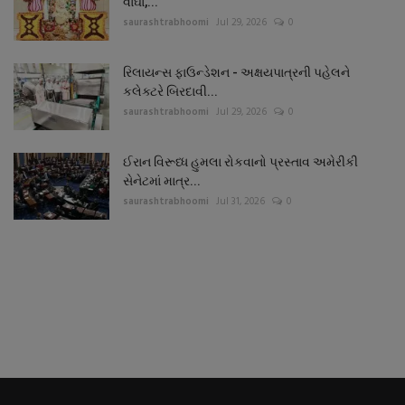
વાઘા,...
saurashtrabhoomi
Jul 29, 2026
0
રિલાયન્સ ફાઉન્ડેશન - અક્ષયપાત્રની પહેલને
કલેક્ટરે બિરદાવી...
saurashtrabhoomi
Jul 29, 2026
0
ઈરાન વિરૂધ્ધ હુમલા રોકવાનો પ્રસ્તાવ અમેરીકી
સેનેટમાં માત્ર...
saurashtrabhoomi
Jul 31, 2026
0