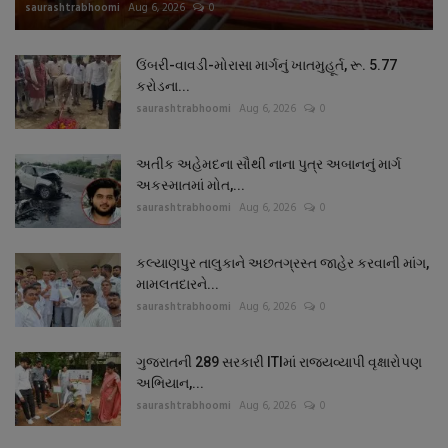
saurashtrabhoomi
Aug 6, 2026
0
ઉંબરી-વાવડી-મોરાસા માર્ગનું ખાતમુહૂર્ત, રૂ. 5.77
કરોડના...
saurashtrabhoomi
Aug 6, 2026
0
અતીક અહેમદના સૌથી નાના પુત્ર અબાનનું માર્ગ
અકસ્માતમાં મોત,...
saurashtrabhoomi
Aug 6, 2026
0
કલ્યાણપુર તાલુકાને અછતગ્રસ્ત જાહેર કરવાની માંગ,
મામલતદારને...
saurashtrabhoomi
Aug 6, 2026
0
ગુજરાતની 289 સરકારી ITIમાં રાજ્યવ્યાપી વૃક્ષારોપણ
અભિયાન,...
saurashtrabhoomi
Aug 6, 2026
0