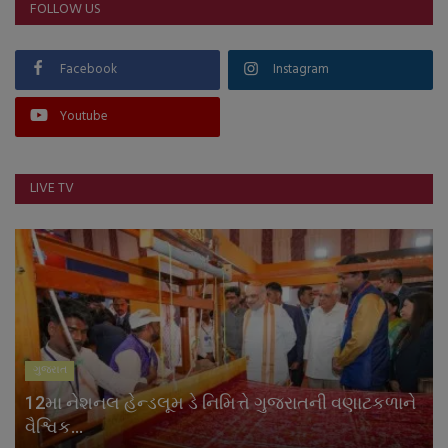
FOLLOW US
Facebook
Instagram
Youtube
LIVE TV
ગુજરાત
12મા નેશનલ હેન્ડલૂમ ડે નિમિત્તે ગુજરાતની વણાટકળાને
વૈશ્વિક...