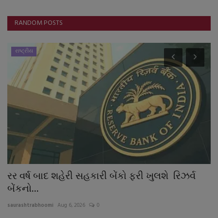
RANDOM POSTS
રાષ્ટ્રીય
ના
રર વર્ષ બાદ શહેરી સહકારી બેંકો ફરી ખુલશે રિઝર્વ
વ
બેંકનો...
ક
saurashtrabhoomi
Aug 6, 2026
0
sa