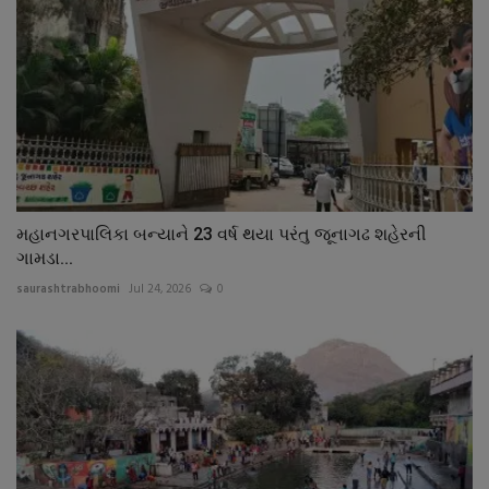
મહાનગરપાલિકા બન્યાને 23 વર્ષ થયા પરંતુ જૂનાગઢ શહેરની
ગામડા...
saurashtrabhoomi
Jul 24, 2026
0