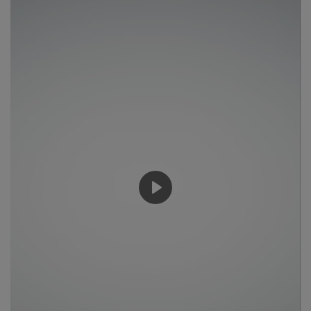
About Author
Contact
Dipotsav Special
આંતરરાષ્ટ્રીય
રાષ્ટ્રીય
ગુજરાત
Play
જુનાગઢ
Support US
બજારના સમાચાર