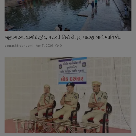
જૂનાગઢનાં દામોદરકુંડ, પ્રાચી તિર્થ ક્ષેત્ર, પાટણ ખાતે ભાવિકો...
saurashtrabhoomi
Apr 11, 2026
0