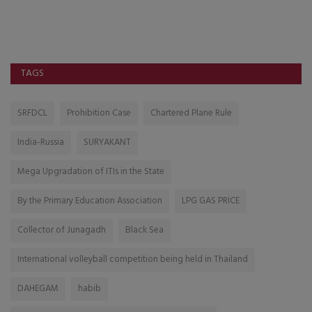
સત
TAGS
SRFDCL
Prohibition Case
Chartered Plane Rule
India-Russia
SURYAKANT
Mega Upgradation of ITIs in the State
By the Primary Education Association
LPG GAS PRICE
Collector of Junagadh
Black Sea
International volleyball competition being held in Thailand
DAHEGAM
habib