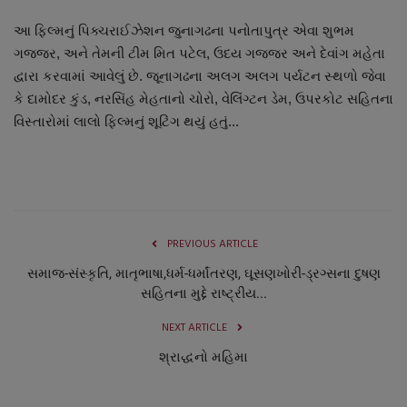
આ ફિલ્મનું પિક્ચરાઈઝેશન જુનાગઢના પનોતાપુત્ર એવા શુભમ
ગજજર, અને તેમની ટીમ મિત પટેલ, ઉદય ગજ્જર અને દેવાંગ મહેતા
દ્વારા કરવામાં આવેલું છે. જૂનાગઢના અલગ અલગ પર્યટન સ્થળો જેવા
કે દામોદર કુંડ, નરસિંહ મેહતાનો ચોરો, વેલિંગ્ટન ડેમ, ઉપરકોટ સહિતના
વિસ્તારોમાં લાલો ફિલ્મનું શૂટિંગ થયું હતું...
PREVIOUS ARTICLE
સમાજ-સંસ્કૃતિ, માતૃભાષા,ધર્મ-ધર્માંતરણ, ઘૂસણખોરી-ડ્રગ્સના દુષણ
સહિતના મુદ્દે રાષ્ટ્રીય...
NEXT ARTICLE
શ્રાદ્ધનો મહિમા