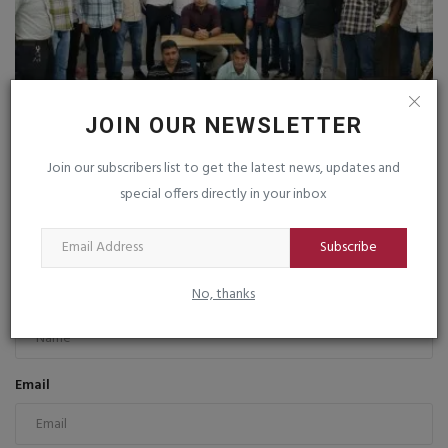
JOIN OUR NEWSLETTER
શ્રી ગોરક્ષનાથની મૂર્તિને ખંડિત કરનાર મંદિરનો પુજારી જ...
Join our subscribers list to get the latest news, updates and
saurashtrabhoomi
Oct 14, 2025
0
special offers directly in your inbox
Subscribe
COMMENTS
FACEBOOK COMMENTS
No, thanks
Name
Email