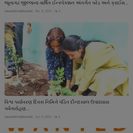
જૂનાગઢ જીલ્લાના વાર્ષિક ઈન્સ્પેકશન અંતર્ગત પરેડ અને ક્રાઈમ...
saurashtrabhoomi
Dec 13, 2025
0
વિશ્વ પર્યાવરણ દિવસ નિમિત્તે પંડિત દીનદયાલ ઉપાધ્યાય
પર્વતારોહણ...
saurashtrabhoomi
Jun 6, 2026
0