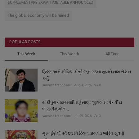
SUPPLEMENTARY EXAM TIMETABLE ANNOUNCED
The global economy will be ruined
POPULAR POSTS
This Week
This Month
All Time
ફિલ્મ અને મીડિયા ક્ષેત્રે જૂનાગઢનાં યુવાને નામ રોશન
કર્યું
saurashtrabhoomi
Aug 4, 2026
0
ચાંદીપુરા વાયરસથી મહેસાણા જીલ્લામાં 4 વર્ષીય
બાળકીનું મોત...
saurashtrabhoomi
Jul 29, 2026
0
ગુરૂપૂણિર્માં પર્વે દાદાને રિયલ ડાયમંડ જડિત સુવર્ણ