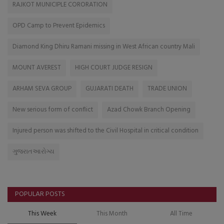
RAJKOT MUNICIPLE CORORATION
OPD Camp to Prevent Epidemics
Diamond King Dhiru Ramani missing in West African country Mali
MOUNT AVEREST
HIGH COURT JUDGE RESIGN
ARHAM SEVA GROUP
GUJARATI DEATH
TRADE UNION
New serious form of conflict
Azad Chowk Branch Opening
Injured person was shifted to the Civil Hospital in critical condition
ગુજરાતઆરોગ્ય
POPULAR POSTS
This Week
This Month
All Time