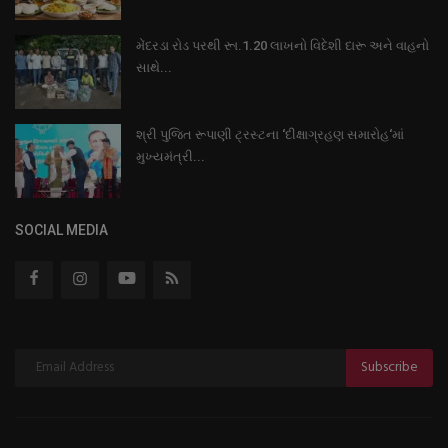
મેંદરડા રોડ પરથી રૂા.1.20 લાખનો વિદેશી દારૂ અને વાહનો
સાથે...
શ્રી પુજિત રૂપાણી ટ્રસ્ટના ‘દીક્ષાગ્રહણ સમારોહ‘માં
મુખ્યમંત્રી...
SOCIAL MEDIA
Subscribe