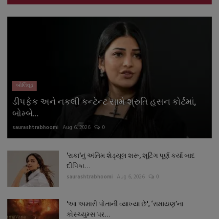
બોલિવૂડ
ડીપફેક અને નકલી કન્ટેન્ટ સામે શ્રુતિ હસન કોર્ટમાં,
બોમ્બે...
saurashtrabhoomi
Aug 6, 2026
0
'રાકા'નું અંતિમ શેડ્યૂલ શરૂ, શૂટિંગ પૂર્ણ કર્યા બાદ
દીપિકા...
saurashtrabhoomi
Aug 6, 2026
0
'આ અમારી પોતાની વ્યાખ્યા છે', ‘રામાયણ’ના
કોસ્ચ્યુમ્સ પર...