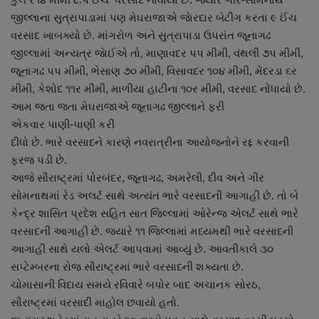
નાણાંકીય સમાચાર
જીલ્લાના સુત્રાપાડામાં પણ મેઘરાજાએ જાેરદાર બેટીંગ કરતા ૯ ઈંચ
વરસાદ ખાબક્યો છે. માંગરોળ અને સુત્રાપાડા ઉપરાંત જૂનાગઢ
સ્થાનિક સમાચાર
જીલ્લામાં અન્યત્ર જાેઈએ તો, માણાવદર પપ મીમી, વંથલી ૭પ મીમી,
જૂનાગઢ પપ મીમી, ભેસાણ ૭૦ મીમી, વિસાવદર ૧૦૪ મીમી, મેંદરડા ૬ર
સ્પોર્ટ્સ
મીમી, કેશોદ ૧૧ર મીમી, માળીયા હાટીના ૧૦ર મીમી, વરસાદ નોંધાયો છે.
આમ જતા જતા મેઘરાજાએ જૂનાગઢ જીલ્લાને ફરી
રાશિફળ
એકવાર પાણી-પાણી કરી
દીધો છે. ભારે વરસાદને કારણે નવરાત્રીના આયોજનોને રદ્દ કરવાની
ફરજ પડી છે.
ગુનાખોરી
આજે સૌરાષ્ટ્રમાં પોરબંદર, જૂનાગઢ, અમરેલી, દીવ અને ગીર
સોમનાથમાં રેડ અલર્ટ સાથે અત્યંત ભારે વરસાદની આગાહી છે. તો બે
બોલિવૂડ
કેન્દ્ર શાસિત પ્રદેશ સહિત સાત જિલ્લામાં ઓરેન્જ એલર્ટ સાથે ભારે
વરસાદની આગાહી છે. જ્યારે ૧૧ જિલ્લામાં મધ્યમથી ભારે વરસાદની
સ્વાસ્થ્ય
આગાહી સાથે યલો એલર્ટ આપવામાં આવ્યું છે. આવતીકાલે ૩૦
સપ્ટેમ્બરના રોજ સૌરાષ્ટ્રમાં ભારે વરસાદની શક્યતા છે.
ચોમાસાની વિદાય સમયે રવિવારે બપોર બાદ અચાનક સોરઠ,
સૌરાષ્ટ્રમાં વરસાદી માહોલ છવાયો હતો.