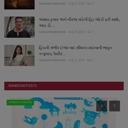
saurashtrabhoomi
Aug 6, 2026
0
અક્ષય કુમાર અને નીરજ પાંડેની હિટ જોડી ફરી સાથે,
આર.ડી....
saurashtrabhoomi
Aug 6, 2026
0
હિપની ગંભીર ઈજા બાદ રશ્મિકા મંદાનાની ભાવુક
કબૂલાત, 'શરીર...
saurashtrabhoomi
Aug 6, 2026
0
RANDOM POSTS
સ્થાનિક સમાચાર