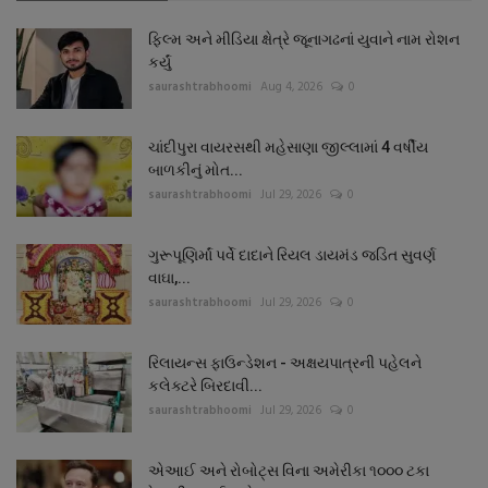
ફિલ્મ અને મીડિયા ક્ષેત્રે જૂનાગઢનાં યુવાને નામ રોશન
કર્યું
saurashtrabhoomi
Aug 4, 2026
0
ચાંદીપુરા વાયરસથી મહેસાણા જીલ્લામાં 4 વર્ષીય
બાળકીનું મોત...
saurashtrabhoomi
Jul 29, 2026
0
ગુરૂપૂણિર્માં પર્વે દાદાને રિયલ ડાયમંડ જડિત સુવર્ણ
વાઘા,...
saurashtrabhoomi
Jul 29, 2026
0
રિલાયન્સ ફાઉન્ડેશન - અક્ષયપાત્રની પહેલને
કલેક્ટરે બિરદાવી...
saurashtrabhoomi
Jul 29, 2026
0
એઆઈ અને રોબોટ્સ વિના અમેરીકા ૧૦૦૦ ટકા