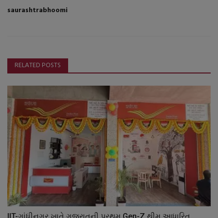
saurashtrabhoomi
RELATED POSTS
IIT-ગાંધીનગર ખાતે ગુજરાતની પ્રથમ Gen-Z થીમ આધારિત