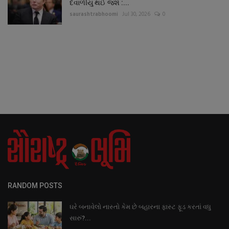
દેવાળીયુ થઈ જશે :...
saurashtrabhoomi
Jul 30, 2026
0
RANDOM POSTS
ઘરે બનાવેલો નાસ્તો કેમ છે બહારના ફાસ્ટ ફૂડ કરતાં વધુ
સારું?...