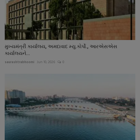
મુખ્યમંત્રી કાર્યાલય, અમદાવાદ મ્યુ.કોર્પો., આરએસએસ
કાર્યાલયને...
saurashtrabhoomi
Jun 10, 2026
0