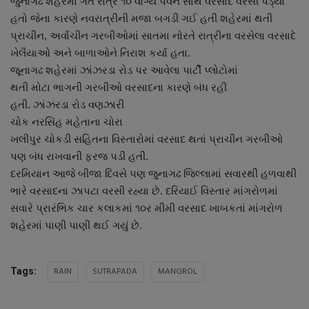
જુનાગઢ શહેરમાં ગત રાત્રે ૧૦ વાગ્યે પવન સાથે વરસાદ વરસી પડ્યો
હતો જેના કારણે નવરાત્રીની મજા બગડી ગઈ હતી શહેરમાં થતી
પ્રાચીન, અર્વાચીન ગરબીઓમાં સાતમા નોરતે રાત્રીના વરસેલા વરસાદે
ખેલૈયાઓ અને બાળાઓને નિરાશ કર્યા હતા.
જૂનાગઢ શહેરમાં ઝાંઝરડા રોડ પર આવેલા પાર્ટી પ્લોટોમાં
થતી મોટા ભાગની ગરબીઓ વરસાદના કારણે બંધ રહી
હતી. ઝાંઝરડા રોડ વણઝારી
ચોક નરસિંહ મહેતાના ચોરા
ખલીપુર ચોકડી સહિતના વિસ્તારોમાં વરસાદ થતાં પ્રાચીન ગરબીઓ
પણ બંધ રાખવાની ફરજ પડી હતી.
દરમિયાન આજે બીજા દિવસે પણ જુનાગઢ જિલ્લામાં સવારથી હળવાથી
ભારે વરસાદના ઝાપટા વરસી રહ્યા છે. દરિયાઈ વિસ્તાર માંગરોળમાં
સવારે પ્રારંભિક ચાર કલાકમાં ૧૦ર મીમી વરસાદ ખાબકતાં માંગરોળ
શહેરમાં પાણી પાણી થઈ ગયું છે.
RAIN
SUTRAPADA
MANGROL
Tags: