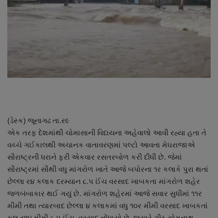
About Author
Contact
Dipotsav Special
આંતરરાષ્ટ્રીય
રાષ્ટ્રીય
(ડેસ્ક) જૂનાગઢ તા.ર૯
ગુજરાત
એક તરફ દેશમાંથી ચોમાસાની વિદાયના અહેવાલો આવી રહ્યા હતા તે
વચ્ચે ગઈકાલથી અચાનક વાતાવરણમાં પલ્ટો આવતા મેઘરાજાએ
જુનાગઢ
સૌરાષ્ટ્રની ધરાને ફરી એકવાર રસતરબોળ કરી દીધી છે. જેમાં
સૌરાષ્ટ્રમાં સૌથી વધુ માંગરોળ ખાતે આજે બપોરના ૧ર કલાકે પુરા થતાં
Support US
છેલ્લા ર૪ કલાક દરમ્યાન ૮.પ ઈંચ વરસાદ ખાબકતા માંગરોળ શહેર
જળબંબાકાર થઈ ગયું છે. માંગરોળ શહેરમાં આજે સવાર સુધીમાં ૧૧ર
બજારના સમાચાર
મીમી તથા ત્યારબાદ છેલ્લા ૪ કલાકમાં વધુ ૧૦ર મીમી વરસાદ ખાબકતાં
કુલ ર૧૪ મીમી ૮.પ ઈંચ વરસાદ નોંધાયો છે. જયારે ગીર-સોમનાથ