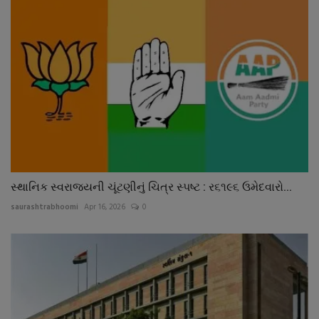
સ્થાનિક સ્વરાજયની ચૂંટણીનું ચિત્ર સ્પષ્ટ : ર૬૧૯૬ ઉમેદવારો...
saurashtrabhoomi
Apr 16, 2026
0