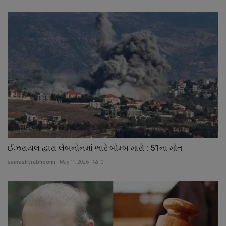
ઈઝરાયલ દ્વારા લેબનોનમાં ભારે બોમ્બ મારો : 51ના મોત
saurashtrabhoomi
May 11, 2026
0