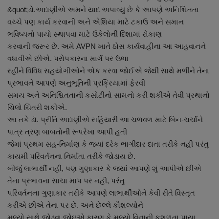
&quot;ડો.અદાણીએ અમને યાદ અપાવ્યું છે કે આપણે અનિશ્ચિતતા
વચ્ચે પણ કાર્ય કરવાની અને એશિયા માટે ટકાઉ અને સમાન
ભવિષ્યનો પાયો સ્થાપવા માટે ઉકેલોની દિશામાં રોકાણ
કરવાની જરૂર છે. અમે AVPN ખાતે ઠોસ કાર્યવાહીના આ આહવાનને
વધાવીએ છીએ. પરોપકારના માર્ગ પર ઉભા
રહીને વિવિધ સહયોગીઓને એક કરવા જોઈએ જેથી સાથે મળીને તેના
પ્રભાવને આપણે અનુભૂતિની પ્રક્રિયામાં ફેરવી
સમય અને અનિશ્ચિતતાની કસોટીનો સામનો કરી શકીએ તેવી પ્રથાનો
ચિલો ચિતરી શકીએ.
આ તકે ડૉ. પ્રીતિ અદાણીએ સહિયારી આ ચળવળ માટે બિન-ચર્ચાને
પાત્ર ત્રણ બાબતોની રૂપરેખા આપી હતી
જેમાં પ્રથમ સહ-નિર્માણ કે જ્યાં દરેક ભાગીદાર દાતા તરીકે નહીં પરંતુ
કાયમી પરિવર્તનના નિર્માતા તરીકે જોડાય છે.
બીજું લાભાર્થી નહીં, પણ ગુણાકાર કે જ્યાં આપણે શું આપીએ છીએ
તેના પ્રભાવના સાચા માપ પર નહી, પરંતુ
પરિવર્તનના ગુણાકાર તરીકે આપણે લાભાર્થીઓને કેવી રીતે વિસ્તૃત
કરીએ છીએ તેના પર છે. અને છેલ્લે કૌશલ્યોને
મૂલ્યો સાથે જોડવા જોઇએ કારણ કે મૂલ્યો વિનાની કુશળતા પાયા