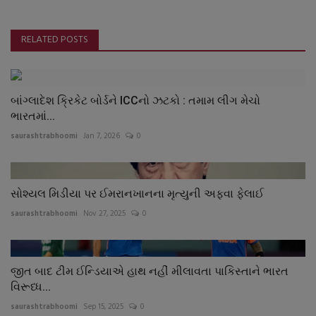
RELATED POSTS
બાંગ્લાદેશ ક્રિકેટ બોર્ડને ICCનો ઝટકો : તમામ લીગ મેચો
ભારતમાં...
saurashtrabhoomi
Jan 7, 2026
0
સોશ્યલ મિડીયા પર ઈમરાનખાનના મૃત્યુની અફવા ફેલાઈ
saurashtrabhoomi
Nov 27, 2025
0
જીત બાદ ટીમ ઈન્ડિયાએ હાથ નહીં મીલાવતા પાકિસ્તાને ભારત
વિરૂધ્ધ...
saurashtrabhoomi
Sep 15, 2025
0