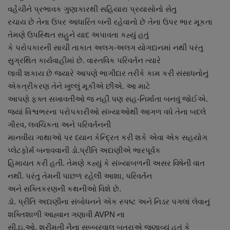
વહેંચીને પ્રભાવક ગુણાકારથી સહિયારા પ્રયાસોનો સેતુ
રચાય છે તેના ઉપર આધારિત બની રહેવાનો છે તેના ઉપર ભાર મૂકતા
તેમણે ઉપસ્થિત સહુને યાદ અપાવતા કહ્યું હતું
કે પરોપકારની સાચી તાકાત અલગ-અલગ યોગદાનમાં નથી પરંતુ
સુગ્રથિત કાર્યવાહીમાં છે. વાસ્તવિક પરિવર્તન ત્યારે
લાવી શકાય છે જ્યારે આપણે ભાગીદાર તરીકે કામ કરી સંસાધનોનું
એકત્રીકરણ તેને ખુલ્લું મૂકીએ છીએ. આ માટે
આપણે ફક્ત સખાવતીઓ જ નહીં પણ સહ-નિર્માતા બનવું જોઈએ.
જ્યાં વિશ્વભરના પરોપકારીઓ સંખ્યાઓથી આગળ વધે તેના બદલે
ગૌરવ, લવચિકતા અને પરિવર્તનની
માનવીય ગાથાઓ પર ધ્યાન કેન્દ્રિત કરી શકે એવા એક સહયોગ
પ્લેટફોર્મ બનાવવાની ડો.પ્રીતિ અદાણીએ ભારપૂર્વક
હિમાયત કરી હતી. તેમણે કહ્યું કે સંખ્યાબળની અસર વિષેની વાત
નથી. પરંતુ તેમની પાછળ રહેલી આશા, પરિવર્તન
અને સક્તિકરણની કથનીઓ વિશે છે.
ડૉ. પ્રીતિ અદાણીના સંબોધનને એક સ્પષ્ટ અને નિડર પગલાં લેવાનું
શક્તિશાળી આહ્વાન ગણાવી AVPN ના
સી.ઇ.ઓ. શ્રીમતી નૈના સુબ્બરવાલ બત્રાએ જણાવ્યું હતું કે