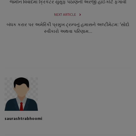
જમીન વિવાદમાં ક્રિકેટર યુસુફ પઠાણની અરજી હાઈકોર્ટે ફગાવી
NEXT ARTICLE
બંધક કરાર પર અમેરિકી પ્રમુખ ટ્રમ્પનું હમાસને અલ્ટીમેટમ: ‘સોદો
સ્વીકારો અથવા પરિણામ...
saurashtrabhoomi