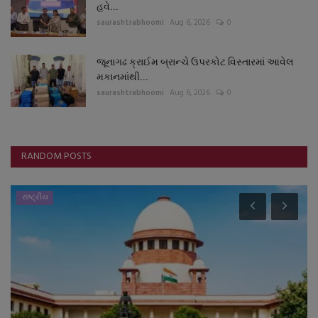
હવે...
saurashtrabhoomi
Aug 6, 2026
0
જૂનાગઢ ક્રાઈમ બ્રાન્ચે ઉપરકોટ વિસ્તારમાં આવેલ
મકાનમાંથી...
saurashtrabhoomi
Aug 6, 2026
0
RANDOM POSTS
રાષ્ટ્રીય