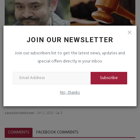
JOIN OUR NEWSLETTER
Join our subscribers list to get the latest news, updates and
ભાગેડુ નિરવ મોદીને ફટકો : બેંક ઓફ ઈન્ડિયાએ રૂા.100
special offers directly in your inbox
કરોડનો...
saurashtrabhoomi
Jun 24, 2026
0
Subscribe
No, thanks
પાક. કબ્જાગ્રસ્ત કાશ્મીરમાં વ્યાપક હિંસા ૧૨ના મોત, રપ
સૈનિકોને...
saurashtrabhoomi
Oct 2, 2025
0
COMMENTS
FACEBOOK COMMENTS