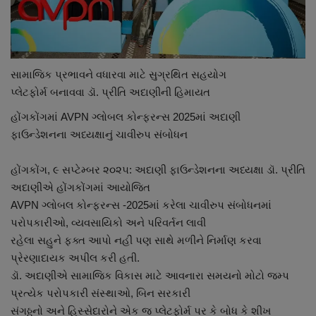
નાણાંકીય સમાચાર
સ્થાનિક સમાચાર
સામાજિક પ્રભાવને વધારવા માટે સુગ્રથિત સહયોગ
સ્પોર્ટ્સ
પ્લેટફોર્મ બનાવવા ડૉ. પ્રીતિ અદાણીની હિમાયત
હોંગકોંગમાં AVPN ગ્લોબલ કોન્ફરન્સ 2025માં અદાણી
રાશિફળ
ફાઉન્ડેશનના અધ્યક્ષાનું ચાવીરુપ સંબોધન
ગુનાખોરી
હોંગકોંગ, ૯ સપ્ટેમ્બર ૨૦૨૫: અદાણી ફાઉન્ડેશનના અધ્યક્ષા ડૉ. પ્રીતિ
અદાણીએ હોંગકોંગમાં આયોજિત
બોલિવૂડ
AVPN ગ્લોબલ કોન્ફરન્સ -2025માં કરેલા ચાવીરુપ સંબોધનમાં
પરોપકારીઓ, વ્યવસાયિકો અને પરિવર્તન લાવી
સ્વાસ્થ્ય
રહેલા સહુને ફક્ત આપો નહીં પણ સાથે મળીને નિર્માણ કરવા
પ્રેરણાદાયક અપીલ કરી હતી.
ડૉ. અદાણીએ સામાજિક વિકાસ માટે આવનારા સમયનો મોટો જમ્પ
પ્રત્યેક પરોપકારી સંસ્થાઓ, બિન સરકારી
સંગઠ્ઠનો અને હિસ્સેદારોને એક જ પ્લેટફોર્મ પર કે બોધ કે શીખ