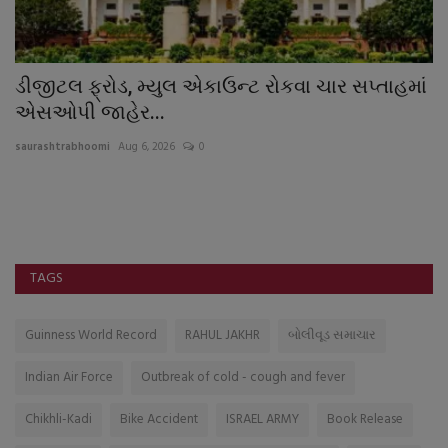
ડીજીટલ ફ્રોડ, મ્યુલ એકાઉન્ટ રોકવા ચાર સપ્તાહમાં
દ
એસઓપી જાહેર...
જ
saurashtrabhoomi
Aug 6, 2026
0
sa
ઘર
અ
TAGS
Guinness World Record
RAHUL JAKHR
બોલીવૂડ સમાચાર
Indian Air Force
Outbreak of cold - cough and fever
Chikhli-Kadi
Bike Accident
ISRAEL ARMY
Book Release