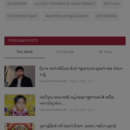
GOVERNOR
CLOSED FOR ANNUAL MAINTENANCE
SIR Forms
Flood threat again
Ayushman Arogya Mandir
GIR GADHDA
POPULAR POSTS
This Week
This Month
All Time
ફિલ્મ અને મીડિયા ક્ષેત્રે જૂનાગઢનાં યુવાને નામ રોશન
કર્યું
saurashtrabhoomi
Aug 4, 2026
0
ચાંદીપુરા વાયરસથી મહેસાણા જીલ્લામાં 4 વર્ષીય
બાળકીનું મોત...
saurashtrabhoomi
Jul 29, 2026
0
ગુરૂપૂણિર્માં પર્વે દાદાને રિયલ ડાયમંડ જડિત સુવર્ણ