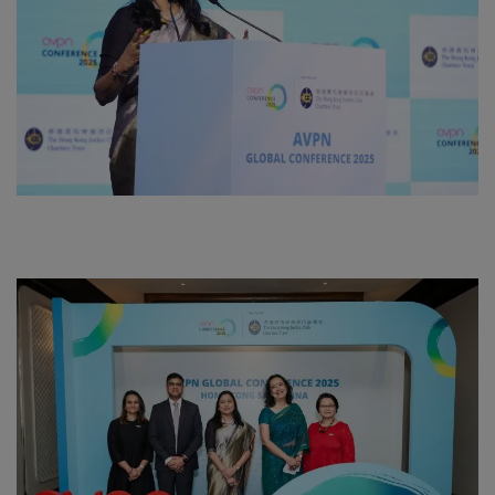
About Author
Contact
Dipotsav Special
આંતરરાષ્ટ્રીય
રાષ્ટ્રીય
ગુજરાત
જુનાગઢ
Support US
બજારના સમાચાર