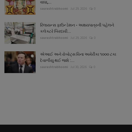
વાઘા,...
saurashtrabhoomi
Jul 29, 2026
0
રિલાયન્સ ફાઉન્ડેશન - અક્ષયપાત્રની પહેલને
કલેક્ટરે બિરદાવી...
saurashtrabhoomi
Jul 29, 2026
0
એઆઈ અને રોબોટ્સ વિના અમેરીકા ૧૦૦૦ ટકા
દેવાળીયુ થઈ જશે :...
saurashtrabhoomi
Jul 30, 2026
0