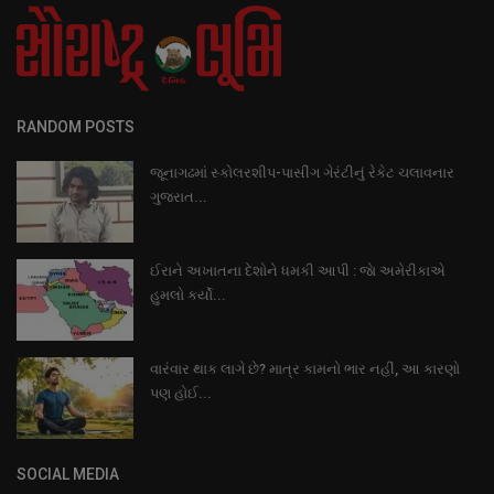
RANDOM POSTS
જૂનાગઢમાં સ્કોલરશીપ-પાસીંગ ગેરંટીનું રેકેટ ચલાવનાર
ગુજરાત...
ઈરાને અખાતના દેશોને ધમકી આપી : જાે અમેરીકાએ
હુમલો કર્યો...
વારંવાર થાક લાગે છે? માત્ર કામનો ભાર નહીં, આ કારણો
પણ હોઈ...
SOCIAL MEDIA