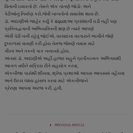
વિનાની ઇમારતો છે. તેમને એક તાંતણે જોડો- અને
પેઢીઓનું નિર્માણ કરો.જેવી બાબતોનો સમાવેશ થાય છે.
ડૉ. અદાણીએ જાહેર કર્યું કે &quot;આ પ્રસંશાની ઘડી નહી પણ
પ્રતિબદ્ધતાની અભિવ્યક્તિની ક્ષણ છે ત્યારે આપણે
એવી પેઢી બની રહેવું જોઈએ, વરસાદના વરતારાને ભાખીને જેણે
દુષ્કાળમાં વાવણી કરી હોય તેમજ જેમણે તમામ માટે
ગૌરવ અને તકનો પાક બનાવ્યો હોય.
અંતમાં ડૉ. અદાણીએ અહીં હાજર સહુને પ્રતીકાત્મક અભિગમથી
આગળ વધીને સક્રિય રીતે સહયોગ કરવા,
એકબીજા પાસેથી શીખવા, શ્રેષ્ઠ પ્રથાઓ આપસ આપસમાં વહેંચવા
અને ઉચ્ચ લક્ષ્ય હાંસલ કરવા માટે એકબીજાને
પ્રેરણા આપવા અરજ કરી. હતી.
PREVIOUS ARTICLE