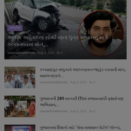
રાષ્ટ્રીય
અતીક અહેમદના સૌથી નાના પુત્ર અબાનનું માર્ગ
અકસ્માતમાં મોત,...
saurashtrabhoomi
Aug 6, 2026
0
કલ્યાણપુર તાલુકાને અછતગ્રસ્ત જાહેર કરવાની માંગ,
મામલતદારને...
saurashtrabhoomi
Aug 6, 2026
0
ગુજરાતની 289 સરકારી ITIમાં રાજ્યવ્યાપી વૃક્ષારોપણ
અભિયાન,...
saurashtrabhoomi
Aug 6, 2026
0
ગુજરાતમાં શિક્ષકો માટે ‘સેવા સમાધાન પોર્ટલ’ લોન્ચ,