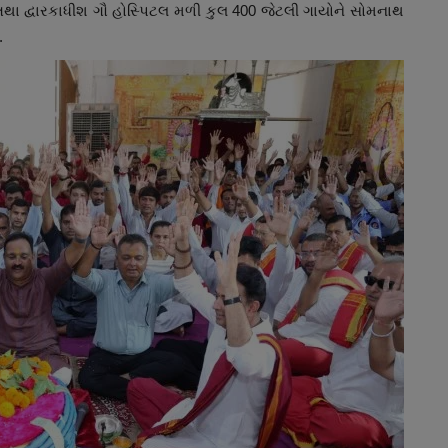
ં તથા દ્વારકાધીશ ગૌ હોસ્પિટલ મળી કુલ 400 જેટલી ગાયોને સોમનાથ
.