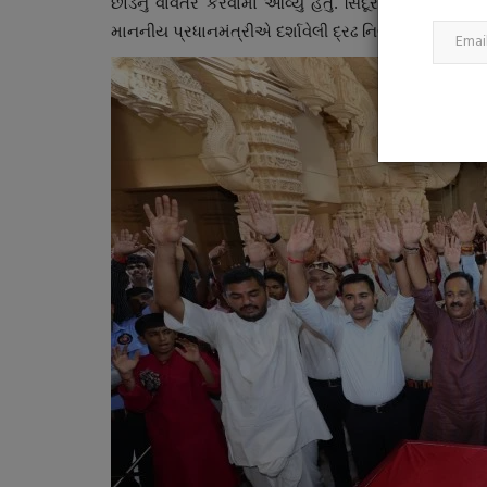
છોડનું વાવેતર કરવામાં આવ્યું હતું. સિંદૂરના છોડનું વ
માનનીય પ્રધાનમંત્રીએ દર્શાવેલી દ્રઢ નિર્ણયશક્તિને સમર્