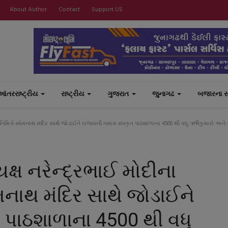
About Author
Contact
Support US
આંતરરાષ્ટ્રીય
રાષ્ટ્રીય
ગુજરાત
જુનાગઢ
બજારના 
િમિત્તે સોમનાથ મંદિર સાથે જોડાઈને રાજ્યની તમામ સંસ્કૃત પાઠશાળાના 4500 થી વધુ ઋષિકુમારો અને ગ
્ષ નરેન્દ્રભાઈ મોદીના
મનાથ મંદિર સાથે જોડાઈને
 પાઠશાળાના 4500 થી વધુ