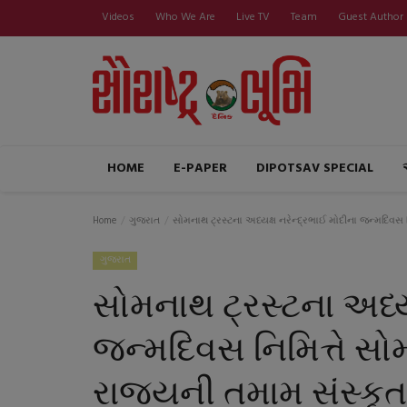
Videos
Who We Are
Live TV
Team
Guest Author
HOME
E-PAPER
DIPOTSAV SPECIAL
Home
ગુજરાત
સોમનાથ ટ્રસ્ટના અધ્યક્ષ નરેન્દ્રભાઈ મોદીના જન્મદિવસ ન
ગુજરાત
સોમનાથ ટ્રસ્ટના અધ્યક
જન્મદિવસ નિમિત્તે સો
રાજ્યની તમામ સંસ્કૃત