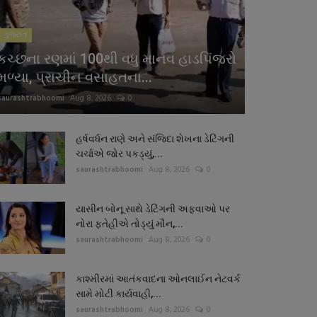
ગુજરાત
કચ્છના રણમાં 100થી વધુ માનવ હાડપિંજરો
મળ્યા, પ્રાચીન વસાહતના...
saurashtrabhoomi
Aug 8, 2026
0
હર્ષવર્ધન રાણે અને સંજિદા શેખના ડેટિંગની
ચર્ચાએ જોર પકડ્યું,...
saurashtrabhoomi
Aug 8, 2026
0
યાસીન બોનૂ સાથે ડેટિંગની અફવાઓ પર
નોરા ફતેહીએ તોડ્યું મૌન,...
saurashtrabhoomi
Aug 8, 2026
0
કાશ્મીરમાં આતંકવાદના ઓનલાઈન નેટવર્ક
સામે મોટી કાર્યવાહી,...
saurashtrabhoomi
Aug 8, 2026
0