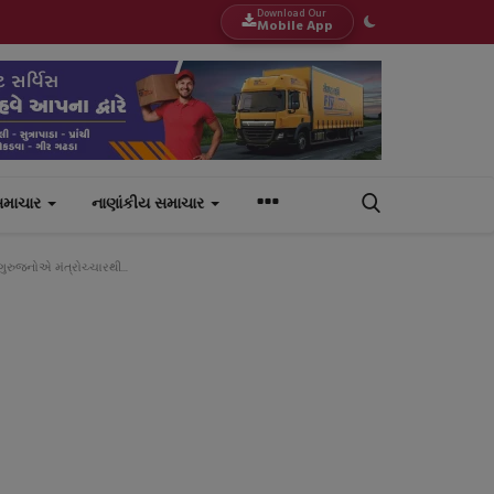
Download Our
Mobile App
સમાચાર
નાણાંકીય સમાચાર
ુરુજનોએ મંત્રોચ્ચારથી...