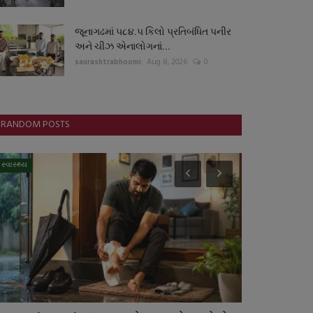
જૂનાગઢમાં ૫૮૪.૫ કિલો પ્રતિબંધિત પનીર
અને ચીઝ એનાલોગનાં...
saurashtrabhoomi
Aug 8, 2026
0
RANDOM POSTS
સ્વાસ્થ્ય
ગુનાખોરી