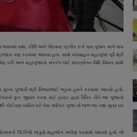
્તન ભવનમાં યશ, કીર્તિ અને ગૌરવના પ્રતીક રૂપે પાઘ પૂજન અને પાઘ
ત્રજાપ પણ કરવામાં આવ્યા હતા. સાથે મધ્યાહન મહાપૂજા પૂર્વે શ્રી
પણ કરી અને મહાપૂજાનો સંકલ્પ લઈ શાસ્ત્રોક્ત વિધિ વિધાન સાથે
ના મુખ્ય પુજારી શ્રી વિજયભાઈ ભટ્ટના હસ્તે કરવામાં આવ્યો હતો.
પરાને પુનઃ જીવંત કરવા માટે ટ્રસ્ટ દ્વારા દૈનિક રીતે આ પૂજાનો
 કોઈપણ વ્યક્તિ ઘરે બેઠા વર્ધાપન પૂજા નો લાભ લઇ રક્ષા સુત્ર ઘર
નોરથરૂપે 75 કિલો લાડૂનો મહાભોગ અર્પણ કરવામાં આવ્યો હતો. જે