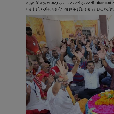
લાડુને શિવજીના મહાપ્રસાદ સ્વરૂપે ટ્રસ્ટની ગૌશાળામા
મહાદેવને અર્પણ કરાયેલ લાડૂઓનું વિતરણ કરવામાં આવેલ