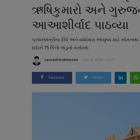
ઋષિકુમારો અને ગુરુજ
આઆશીર્વાદ પાઠવ્યા
પ્રધાનમંત્રીના દીર્ઘ અને યશોમય આયુષ્ય માટે સોમનાથ
દાદાને 75 કિલો લાડુનો મનોરથ.
saurashtrabhoomi
Sep 18, 2025 - 12:07
Facebook
Twitter