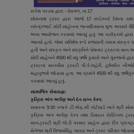
રાકેશ પરડવા દ્વારા - વેરાવળ, તા.17
સોમનાથ ટ્રસ્ટ દ્વારા આજે 17 સપ્ટેમ્બરે દેશના યશસ
નરેન્દ્રભાઈ મોદી સાહેબના જન્મદિવસના શુભ અવસરે વૈદિક
ભવ્ય આયોજન કરવામાં આવ્યું હતું. આ કાર્યક્રમો દ્વારા 
આવ્યો હતો. જેમાં સવિશેષ રૂપે રાજ્યની તમામ સંસ્
હતી અને સંસ્કૃત અને સંસ્કૃતિને પોષનાર ટ્રસ્ટના માન.અધ્
મોદી સાહેબને 4500 થી વધુ ઋષિ કુમારો અને ગુરુજનો દ્વાર
ટ્રસ્ટના માનનીય ટ્રસ્ટી પી.કે.લહેરી, હર્ષવર્ધન 
સ્થાનિક સમાચાર
મહાનુભવો જોડાયા હતા. આ પ્રસંગે 4500 થી વધુ ઋષિકુમા
કરવામાં આવ્યું હતું.
સામાજિક સેવાયજ્ઞ:
કૃત્રિમ અંગ અર્પણ અને દંત યગ્ન કેમ્પ:
સવારના 9:30 કલાકે ટી.એફ.સી કોર્ટયાર્ડ ખાતે શ્રી સો
કૃત્રિમ અંગ અર્પણ કેમ્પ તથા ડિવાઇન ચેરીટેબલ ટ્રસ્ટ
માન.ટ્રસ્ટી શ્રી જે.ડી પરમાર સાહેબ દ્વારા દીપ પ્રા
મેનેજર શ્રી વિજયસિંહ ચાવડા અને ટ્રસ્ટ પરિવાર જોડાયા