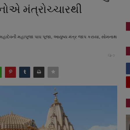
નોએ મંત્રોચ્ચારથી
 મહાદેવની મહાપૂજા પાઘ પૂજા, આયુષ્ય મંત્ર જાપ કરાયા, સોમનાથ
0