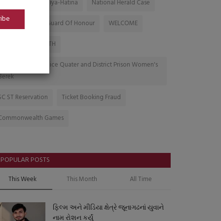
Will be held at Maliya-Hatina
National Herald Case
ribe
SelfReliance
Guard Of Honour
WELCOME
GAYARTI SHAKTIPITH
Inougration Of Police Quater and District Prison Women's
Berek
SC ST Reservation
Ticket Booking Fraud
Commonwealth Games
POPULAR POSTS
This Week
This Month
All Time
ફિલ્મ અને મીડિયા ક્ષેત્રે જૂનાગઢનાં યુવાને
નામ રોશન કર્યું