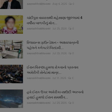
saurashtrabhoomi
Aug 4, 2026
0
ચાંદીપુરા વાયરસથી મહેસાણા જીલ્લામાં 4
વર્ષીય બાળકીનું મોત...
saurashtrabhoomi
Jul 29, 2026
0
રિલાયન્સ ફાઉન્ડેશન - અક્ષયપાત્રની
પહેલને કલેક્ટરે બિરદાવી...
saurashtrabhoomi
Jul 29, 2026
0
ઈરાન વિરૂધ્ધ હુમલા રોકવાનો પ્રસ્તાવ
અમેરીકી સેનેટમાં માત્ર...
saurashtrabhoomi
Jul 31, 2026
0
હવે ઈરાક ઉપર અમેરીકા-સાઉદી અરબનો
હવાઈ હુમલો ઈરાન સમર્થીત...
saurashtrabhoomi
Jul 29, 2026
0