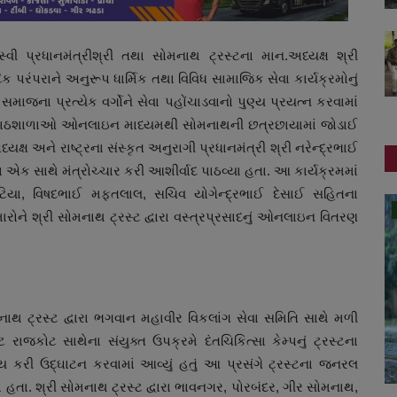
્વી પ્રધાનમંત્રીશ્રી તથા સોમનાથ ટ્રસ્ટના માન.અધ્યક્ષ શ્રી
 પરંપરાને અનુરૂપ ધાર્મિક તથા વિવિધ સામાજિક સેવા કાર્યક્રમોનું
સમાજના પ્રત્યેક વર્ગોને સેવા પહોંચાડવાનો પુણ્ય પ્રયત્ન કરવામાં
કૃત પાઠશાળાઓ ઓનલાઇન માધ્યમથી સોમનાથની છત્રછાયામાં જોડાઈ
યક્ષ અને રાષ્ટ્રના સંસ્કૃત અનુરાગી પ્રધાનમંત્રી શ્રી નરેન્દ્રભાઈ
ા એક સાથે મંત્રોચ્ચાર કરી આશીર્વાદ પાઠવ્યા હતા. આ કાર્યક્રમમાં
નીઓટિયા, વિષદભાઈ મફતલાલ, સચિવ યોગેન્દ્રભાઈ દેસાઈ સહિતના
સ્વાસ્થ્ય
રોને શ્રી સોમનાથ ટ્રસ્ટ દ્વારા વસ્ત્રપ્રસાદનું ઓનલાઇન વિતરણ
મનાથ ટ્રસ્ટ દ્વારા ભગવાન મહાવીર વિકલાંગ સેવા સમિતિ સાથે મળી
 રાજકોટ સાથેના સંયુક્ત ઉપક્રમે દંતચિકિત્સા કેમ્પનું ટ્રસ્ટના
ગટ્ય કરી ઉદ્ઘાટન કરવામાં આવ્યું હતું આ પ્રસંગે ટ્રસ્ટના જનરલ
 હતા. શ્રી સોમનાથ ટ્રસ્ટ દ્વારા ભાવનગર, પોરબંદર, ગીર સોમનાથ,