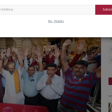
ૃક્ષારોપણ આપણા સશસ્ત્ર દળોની વીરતા તથા દેશના ગૌરવની રક્ષા માટે
પિત છે.
Subsc
No, thanks