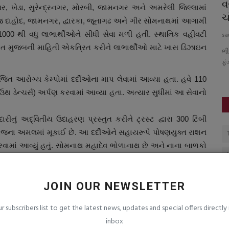
ા યુવા
રોજિંદા જીવનમાં તણાવ વધી રહ્યો છે? જાણો
વ
ર, ખેડા, સુરેન્દ્રનગર, મોરબી, જામનગર અને અમરેલી જિલ્લામાં
માનસિક સ્વાસ્થ્યને...
ચ
મજ દાહોદ, જામનગર, દ્વારકા, જૂનાગઢ અને ગીર સોમનાથમાં આગામી
1000 થી વધુ લાભાર્થીઓને સીધી સેવા મળી હતી. સ્થાનિક વહીવટી
saurashtrabhoomi
Aug 5, 2026
0
sa
યાત મુજબની માહિતી એકત્રિત કરીને લાભાર્થીઓ માટે ખાસ ડિઝાઇન
સાવજ ડેરી ખાતે
માત્ર શરીર જ નહીં, મનને સ્વસ્થ રાખવું પણ તંદુરસ્ત જીવન માટે
ભી
એટલું જ જરૂરી છે
ફં
જિત આરોગ્ય કેમ્પોમાં દર્દીઓના માપ લેવામાં આવ્યા હતા. હવે 110
માઉથ ડેન્ચર્સ) અર્પણ કરવામાં આવ્યા હતા. અત્યાર સુધીમાં આ સેવાનો
રીનું અદ્વિતીય ઉદાહરણ પ્રસ્તુત કરીને ટ્રસ્ટ દ્વારા 300 ટિબી
યોજના અમલમાં મૂકાઈ છે. આ દર્દીઓને સહાયરૂપે પોષણયુક્ત રાશન
રવામાં આવ્યું હતું. સોમનાથ મહાદેવ ભોળાનાથ છે અને નાના બાળકો
ની તમામ આંગણવાડીઓમાં ટ્રસ્ટ દ્વારા એક વર્ષ માટે “લાડુ પોષણ
આંગણવાડી કર્મચારીઓને પ્રસાદરૂપે પોષક લાડુઓ સ્થાનિક જિલ્લા
JOIN OUR NEWSLETTER
:
ur subscribers list to get the latest news, updates and special offers directly 
સિંહ ચાવડા સાહેબ દ્વારા ટ્રસ્ટની ગૌશાળામાં સિંદૂર અને અશોકના
inbox