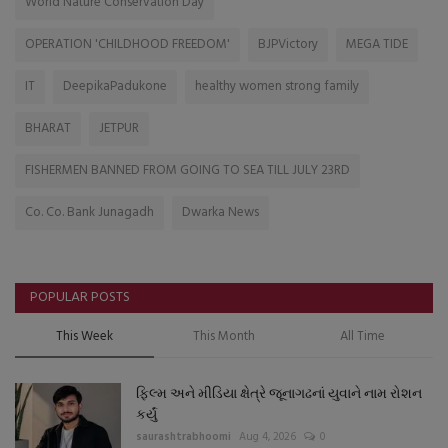
World Nature Conservation Day
OPERATION 'CHILDHOOD FREEDOM'
BJPVictory
MEGA TIDE
IT
DeepikaPadukone
healthy women strong family
BHARAT
JETPUR
FISHERMEN BANNED FROM GOING TO SEA TILL JULY 23RD
Co. Co. Bank Junagadh
Dwarka News
POPULAR POSTS
This Week
This Month
All Time
ફિલ્મ અને મીડિયા ક્ષેત્રે જૂનાગઢનાં યુવાને નામ રોશન
કર્યું
saurashtrabhoomi
Aug 4, 2026
0