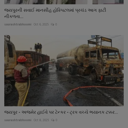
જયપુરની સવાઈ માનસીંહ હોસ્પિટલમાં પ્રચંડ આગ ફાટી
નીકળતા...
saurashtrabhoomi
Oct 6, 2025
0
જયપુર - અજમેર હાઈવે પર ટેન્કર - ટ્રક વચ્ચે ભયાનક ટક્કર...
saurashtrabhoomi
Oct 8, 2025
0