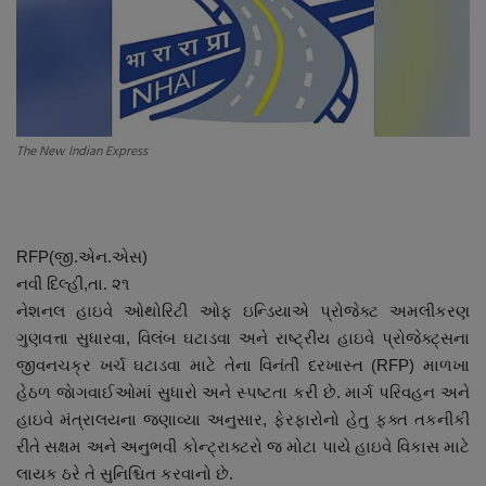
About Author
Contact
Dipotsav Special
The New Indian Express
આંતરરાષ્ટ્રીય
રાષ્ટ્રીય
RFP(જી.એન.એસ)
નવી દિલ્હી,તા. ૨૧
ગુજરાત
નેશનલ હાઇવે ઓથોરિટી ઓફ ઇન્ડિયાએ પ્રોજેક્ટ અમલીકરણ
ગુણવત્તા સુધારવા, વિલંબ ઘટાડવા અને રાષ્ટ્રીય હાઇવે પ્રોજેક્ટ્સના
જુનાગઢ
જીવનચક્ર ખર્ચ ઘટાડવા માટે તેના વિનંતી દરખાસ્ત (RFP) માળખા
હેઠળ જાેગવાઈઓમાં સુધારો અને સ્પષ્ટતા કરી છે. માર્ગ પરિવહન અને
Support US
હાઇવે મંત્રાલયના જણાવ્યા અનુસાર, ફેરફારોનો હેતુ ફક્ત તકનીકી
રીતે સક્ષમ અને અનુભવી કોન્ટ્રાક્ટરો જ મોટા પાયે હાઇવે વિકાસ માટે
બજારના સમાચાર
લાયક ઠરે તે સુનિશ્ચિત કરવાનો છે.