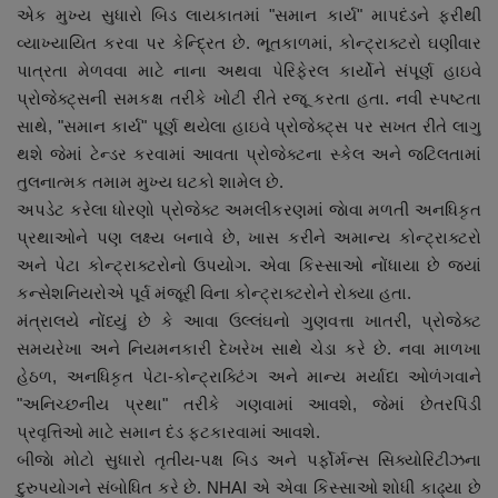
એક મુખ્ય સુધારો બિડ લાયકાતમાં "સમાન કાર્ય" માપદંડને ફરીથી
નાણાંકીય સમાચાર
વ્યાખ્યાયિત કરવા પર કેન્દ્રિત છે. ભૂતકાળમાં, કોન્ટ્રાક્ટરો ઘણીવાર
પાત્રતા મેળવવા માટે નાના અથવા પેરિફેરલ કાર્યોને સંપૂર્ણ હાઇવે
સ્થાનિક સમાચાર
પ્રોજેક્ટ્સની સમકક્ષ તરીકે ખોટી રીતે રજૂ કરતા હતા. નવી સ્પષ્ટતા
સાથે, "સમાન કાર્ય" પૂર્ણ થયેલા હાઇવે પ્રોજેક્ટ્સ પર સખત રીતે લાગુ
સ્પોર્ટ્સ
થશે જેમાં ટેન્ડર કરવામાં આવતા પ્રોજેક્ટના સ્કેલ અને જટિલતામાં
તુલનાત્મક તમામ મુખ્ય ઘટકો શામેલ છે.
રાશિફળ
અપડેટ કરેલા ધોરણો પ્રોજેક્ટ અમલીકરણમાં જાેવા મળતી અનધિકૃત
પ્રથાઓને પણ લક્ષ્ય બનાવે છે, ખાસ કરીને અમાન્ય કોન્ટ્રાક્ટરો
ગુનાખોરી
અને પેટા કોન્ટ્રાક્ટરોનો ઉપયોગ. એવા કિસ્સાઓ નોંધાયા છે જ્યાં
કન્સેશનિયરોએ પૂર્વ મંજૂરી વિના કોન્ટ્રાક્ટરોને રોક્યા હતા.
બોલિવૂડ
મંત્રાલયે નોંધ્યું છે કે આવા ઉલ્લંઘનો ગુણવત્તા ખાતરી, પ્રોજેક્ટ
સમયરેખા અને નિયમનકારી દેખરેખ સાથે ચેડા કરે છે. નવા માળખા
સ્વાસ્થ્ય
હેઠળ, અનધિકૃત પેટા-કોન્ટ્રાક્ટિંગ અને માન્ય મર્યાદા ઓળંગવાને
"અનિચ્છનીય પ્રથા" તરીકે ગણવામાં આવશે, જેમાં છેતરપિંડી
પ્રવૃત્તિઓ માટે સમાન દંડ ફટકારવામાં આવશે.
બીજાે મોટો સુધારો તૃતીય-પક્ષ બિડ અને પર્ફોર્મન્સ સિક્યોરિટીઝના
દુરુપયોગને સંબોધિત કરે છે. NHAI એ એવા કિસ્સાઓ શોધી કાઢ્યા છે