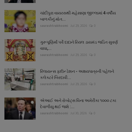
ચાંદીપુરા વાયરસથી મહેસાણા જીલ્લામાં 4 વર્ષીય
બાળકીનું મોત...
saurashtrabhoomi
Jul 29, 2026
0
ગુરૂપૂણિર્માં પર્વે દાદાને રિયલ ડાયમંડ જડિત સુવર્ણ
વાઘા,...
saurashtrabhoomi
Jul 29, 2026
0
રિલાયન્સ ફાઉન્ડેશન - અક્ષયપાત્રની પહેલને
કલેક્ટરે બિરદાવી...
saurashtrabhoomi
Jul 29, 2026
0
એઆઈ અને રોબોટ્સ વિના અમેરીકા ૧૦૦૦ ટકા
દેવાળીયુ થઈ જશે :...
saurashtrabhoomi
Jul 30, 2026
0