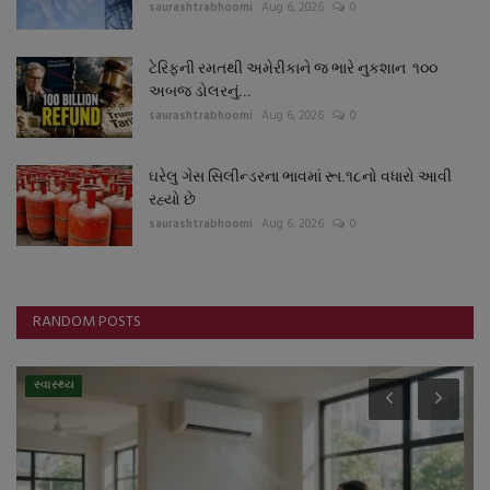
saurashtrabhoomi
Aug 6, 2026
0
ટેરિફની રમતથી અમેરીકાને જ ભારે નુકશાન ૧૦૦
અબજ ડોલરનું...
saurashtrabhoomi
Aug 6, 2026
0
ઘરેલુ ગેસ સિલીન્ડરના ભાવમાં રૂા.૧૮નો વધારો આવી
રહ્યો છે
saurashtrabhoomi
Aug 6, 2026
0
RANDOM POSTS
સ્વાસ્થ્ય