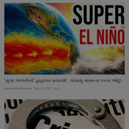
‘સુપર અલનીનો’ હાહાકાર મચાવશે : ચોમાસુ સામાન્ય કરતા ઓછું...
saurashtrabhoomi
May 16, 2026
0