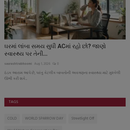
ઘરમાં લાંબા સમય સુધી ACમાં રહો છો? જાણો
ટ
સ્વાસ્થ્ય પર તેની...
આ
saurashtrabhoomi
Aug 1, 2026
0
sa
ઠંડક આરામ આપે છે, પરંતુ કેટલીક બાબતોની અવગણના સ્વાસ્થ્ય માટે મુશ્કેલી
ઊભી કરી શકે...
TAGS
COLD
WORLD SPARROW DAY
Streetlight Off