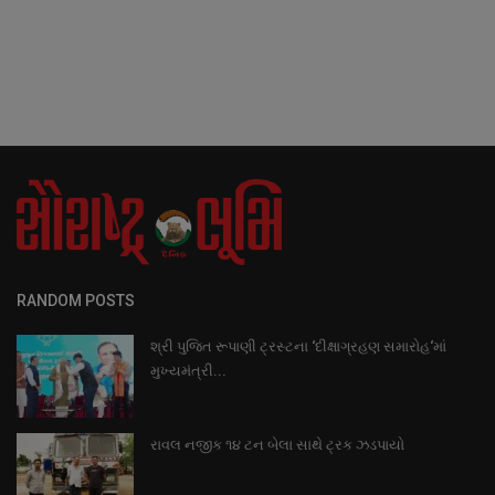
RANDOM POSTS
શ્રી પુજિત રૂપાણી ટ્રસ્ટના ‘દીક્ષાગ્રહણ સમારોહ‘માં
મુખ્યમંત્રી...
રાવલ નજીક ૧૪ ટન બેલા સાથે ટ્રક ઝડપાયો