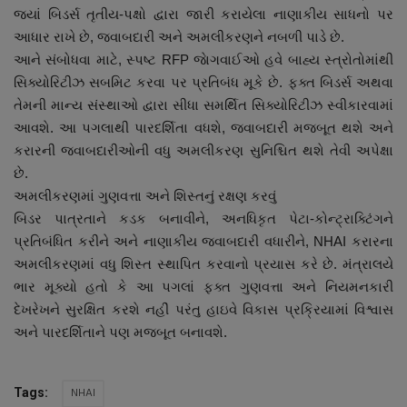
જ્યાં બિડર્સ તૃતીય-પક્ષો દ્વારા જારી કરાયેલા નાણાકીય સાધનો પર
આધાર રાખે છે, જવાબદારી અને અમલીકરણને નબળી પાડે છે.
આને સંબોધવા માટે, સ્પષ્ટ RFP જાેગવાઈઓ હવે બાહ્ય સ્ત્રોતોમાંથી
સિક્યોરિટીઝ સબમિટ કરવા પર પ્રતિબંધ મૂકે છે. ફક્ત બિડર્સ અથવા
તેમની માન્ય સંસ્થાઓ દ્વારા સીધા સમર્થિત સિક્યોરિટીઝ સ્વીકારવામાં
આવશે. આ પગલાથી પારદર્શિતા વધશે, જવાબદારી મજબૂત થશે અને
કરારની જવાબદારીઓની વધુ અમલીકરણ સુનિશ્ચિત થશે તેવી અપેક્ષા
છે.
અમલીકરણમાં ગુણવત્તા અને શિસ્તનું રક્ષણ કરવું
બિડર પાત્રતાને કડક બનાવીને, અનધિકૃત પેટા-કોન્ટ્રાક્ટિંગને
પ્રતિબંધિત કરીને અને નાણાકીય જવાબદારી વધારીને, NHAI કરારના
અમલીકરણમાં વધુ શિસ્ત સ્થાપિત કરવાનો પ્રયાસ કરે છે. મંત્રાલયે
ભાર મૂક્યો હતો કે આ પગલાં ફક્ત ગુણવત્તા અને નિયમનકારી
દેખરેખને સુરક્ષિત કરશે નહીં પરંતુ હાઇવે વિકાસ પ્રક્રિયામાં વિશ્વાસ
અને પારદર્શિતાને પણ મજબૂત બનાવશે.
NHAI
Tags: