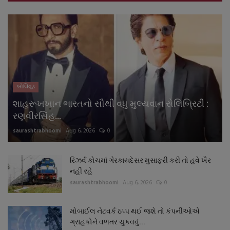
બોલિવૂડ
શાહરૂખખાન ભારતનો સૌથી વધુ મુલ્યવાન સેલિબ્રિટી :
રણવીરસિંહ...
saurashtrabhoomi
Aug 6, 2026
0
રિઝર્વ કોચમાં ગેરકાયદેસર મુસાફરી કરી તો હવે ખૈર
નહીં રહે
saurashtrabhoomi
Aug 6, 2026
0
મોબાઈલ નેટવર્ક ઠપ્પ થઈ જશે તો કંપનીઓએ
ગ્રાહકોને વળતર ચુકવવું...