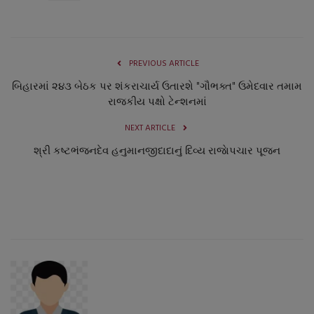
PREVIOUS ARTICLE
બિહારમાં ૨૪૩ બેઠક પર શંકરાચાર્ય ઉતારશે "ગૌભક્ત" ઉમેદવાર તમામ
રાજકીય પક્ષો ટેન્શનમાં
NEXT ARTICLE
શ્રી કષ્ટભંજનદેવ હનુમાનજીદાદાનું દિવ્ય રાજાેપચાર પૂજન