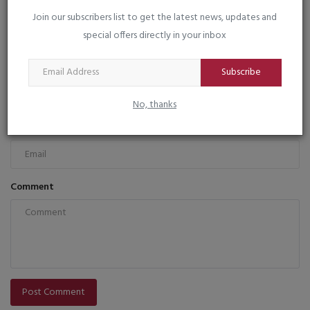
Join our subscribers list to get the latest news, updates and
COMMENTS
FACEBOOK COMMENTS
special offers directly in your inbox
Name
Subscribe
No, thanks
Email
Comment
Post Comment