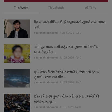
This Week
This Month
All Time
ફિલ્મ અને મીડિયા ક્ષેત્રે જૂનાગઢનાં યુવાને નામ રોશન
કર્યું
saurashtrabhoomi
Aug 4, 2026
0
ચાંદીપુરા વાયરસથી મહેસાણા જીલ્લામાં 4 વર્ષીય
બાળકીનું મોત...
saurashtrabhoomi
Jul 29, 2026
0
હવે ઈરાક ઉપર અમેરીકા-સાઉદી અરબનો હવાઈ
હુમલો ઈરાન સમર્થીત...
saurashtrabhoomi
Jul 29, 2026
0
ઈરાન વિરૂધ્ધ હુમલા રોકવાનો પ્રસ્તાવ અમેરીકી
સેનેટમાં માત્ર...
saurashtrabhoomi
Jul 31, 2026
0