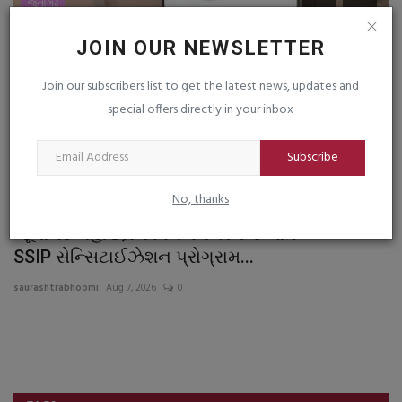
જુનાગઢ
JOIN OUR NEWSLETTER
Join our subscribers list to get the latest news, updates and
special offers directly in your inbox
Subscribe
No, thanks
જૂનાગઢ બહાઉદ્દીન વિનયન કોલેજ ખાતે
ભ
SSIP સેન્સિટાઈઝેશન પ્રોગ્રામ...
આ
saurashtrabhoomi
Aug 7, 2026
0
sa