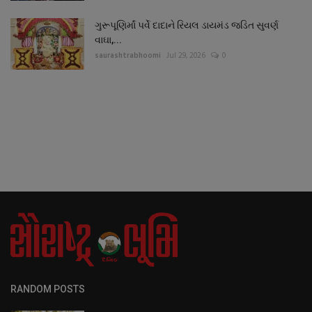
ગુરૂપૂણિર્માં પર્વે દાદાને રિયલ ડાયમંડ જડિત સુવર્ણ
વાઘા,...
saurashtrabhoomi
Jul 29, 2026
0
RANDOM POSTS