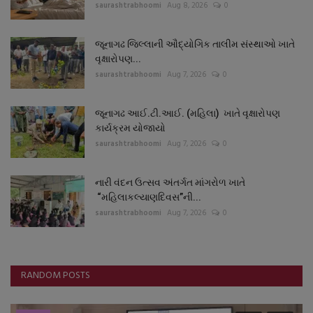
saurashtrabhoomi
Aug 8, 2026
0
જૂનાગઢ જિલ્લાની ઔદ્યોગિક તાલીમ સંસ્થાઓ ખાતે
વૃક્ષારોપણ...
saurashtrabhoomi
Aug 7, 2026
0
જૂનાગઢ આઈ.ટી.આઈ. (મહિલા) ખાતે વૃક્ષારોપણ
કાર્યક્રમ યોજાયો
saurashtrabhoomi
Aug 7, 2026
0
નારી વંદન ઉત્સવ અંતર્ગત માંગરોળ ખાતે
“મહિલાકલ્યાણદિવસ”ની...
saurashtrabhoomi
Aug 7, 2026
0
RANDOM POSTS