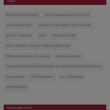
TAGS
RAILWAY DEPARTMENT
Rahul Gandhi Statement On RSS
G20 Summit 2025
23 SEATS OF BJP AND 7 SEATS OF AAP
NORTH COROLINA
HEAT
PM BALEN SHAH
MULTI-MODAL LOGISTICS AND BUSINESS HUB
Without the need to file a claim
RuralGovernance
PRAGATI PATHAYATRA ORGANIZED AT NARSINH MAHETA UNIVERSITY
Uttrapradesh
ORS Distribution
Pm`s 75Birthday
EPESTINE FILES
POPULAR POSTS