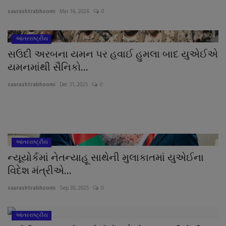
About Author
saurashtrabhoomi
Mar 16, 2026
0
Contact
આંતરરાષ્ટ્રીય
સઉદી અરબના યમન પર હવાઈ હુમલા બાદ યુએઈએ
Dipotsav Special
યમનમાંથી સૈનિકો...
આંતરરાષ્ટ્રીય
saurashtrabhoomi
Dec 31, 2025
0
રાષ્ટ્રીય
ગુજરાત
આંતરરાષ્ટ્રીય
ન્યૂયોર્કમાં નેતન્યાહૂ સાથેની મુલાકાતમાં યુએઈના
જુનાગઢ
વિદેશ મંત્રીએ...
Support US
saurashtrabhoomi
Sep 30, 2025
0
બજારના સમાચાર
આંતરરાષ્ટ્રીય