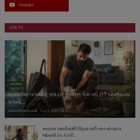
Youtube
LIVE TV
સ્વાસ્થ્ય
વરસાદમાં પગમાં ફંગલ ઇન્ફેક્શન કેમ વધે છે? ચોમાસામાં
પગની...
saurashtrabhoomi
Aug 8, 2026
0
સવારમાં પથારીમાંથી ઊઠ્યા પછી તરત મોબાઇલ
જોવાની ટેવ કેટલી...