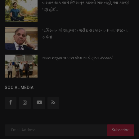
વારંવાર થાક લાગે છે? માત્ર કામનો ભાર નહીં, આ કારણો
પણ હોઈ...
પાકિસ્તાનમાં શાહબાઝ શરીફ સરકારના તખ્તા પલટના
સંકેતો
રાવલ નજીક ૧૪ ટન બેલા સાથે ટ્રક ઝડપાયો
SOCIAL MEDIA
Subscribe