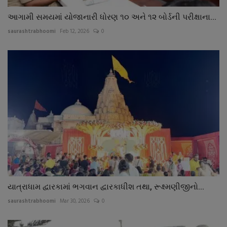
આગામી સમયમાં યોજાનારી ધોરણ ૧૦ અને ૧૨ બોર્ડની પરીક્ષાના...
saurashtrabhoomi
Feb 12, 2026
0
યાત્રાધામ દ્વારકામાં ભગવાન દ્વારકાધીશ તથા, રૂક્ષ્મણીજીનો...
saurashtrabhoomi
Mar 30, 2026
0