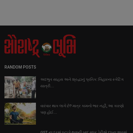
RANDOM POSTS
અદભુત સાહસ અને શ્રદ્ધાનું પ્રતિક: બિહારના સ્કેટિંગ
યાત્રી...
વારંવાર થાક લાગે છે? માત્ર કામનો ભાર નહીં, આ કારણો
પણ હોઈ...
GST ના દરમાં ઘટાડો થવાની બાદ મધર ડેરીએ દુધના ભાવમાં