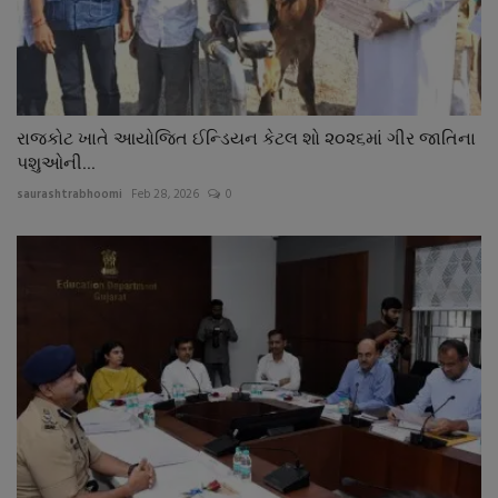
રાજકોટ ખાતે આયોજિત ઈન્ડિયન કેટલ શો ૨૦૨૬માં ગીર જાતિના
પશુઓની...
saurashtrabhoomi
Feb 28, 2026
0