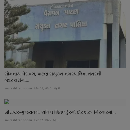
સોમનાથ-વેરાવળ, પાટણ સંયુકત નગરપાલિકા તંત્રની
બેદરકારીના...
saurashtrabhoomi
Mar 14, 2026
0
સૌરાષ્ટ્ર-ગુજરાતમાં કાતિલ શિતલહેરનો દોર શરૂ ગિરનારમાં...
saurashtrabhoomi
Dec 12, 2025
0