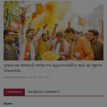
ગુજરાતમાં ભાજપનો અજેય ૧૫ મહાનગરપાલીકા અને ૩૪ જીલ્લા
પંચાયતોમાં...
saurashtrabhoomi
Apr 28, 2026
0
COMMENTS
FACEBOOK COMMENTS
Name