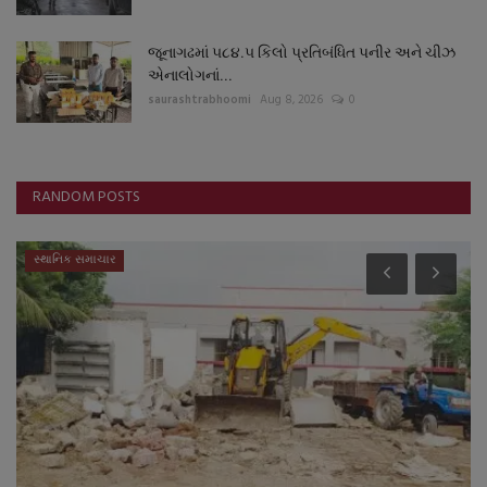
જૂનાગઢમાં ૫૮૪.૫ કિલો પ્રતિબંધિત પનીર અને ચીઝ
એનાલોગનાં...
saurashtrabhoomi
Aug 8, 2026
0
RANDOM POSTS
સ્થાનિક સમાચાર