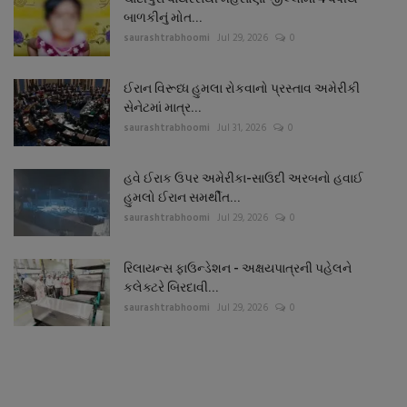
બાળકીનું મોત...
saurashtrabhoomi
Jul 29, 2026
0
ઈરાન વિરૂધ્ધ હુમલા રોકવાનો પ્રસ્તાવ અમેરીકી
સેનેટમાં માત્ર...
saurashtrabhoomi
Jul 31, 2026
0
હવે ઈરાક ઉપર અમેરીકા-સાઉદી અરબનો હવાઈ
હુમલો ઈરાન સમર્થીત...
saurashtrabhoomi
Jul 29, 2026
0
રિલાયન્સ ફાઉન્ડેશન - અક્ષયપાત્રની પહેલને
કલેક્ટરે બિરદાવી...
saurashtrabhoomi
Jul 29, 2026
0