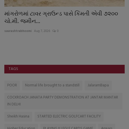
માંગરોળમાં ટાવર ગ્રાઉન્ડ પાસે કિંમતી એવી ૭૨૦૦
અ
ચો.મી. જમીન...
અ
saurashtrabhoomi
Aug 7, 2026
0
sa
પ્
મિત
TAGS
POOR
Normal life brought to a standstill
JalaramBapa
COCKROACH JANATA PARTY DEMONSTRATION AT JANTAR MANTAR
IN DELHI
Sheikh Hasina
STARTED ELECTRIC GOLFCART FACILITY
Higher Education
PLAYING ILLEGLE CARDS GAME
Arrears