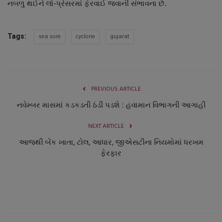
નબળુ થઈને લો-પ્રેસરમાં ફેરવાઈ જવાની સંભાવના છે.
નાણાંકીય સમાચાર
સ્થાનિક સમાચાર
sea sore
cyclone
gujarat
Tags:
સ્પોર્ટ્સ
રાશિફળ
PREVIOUS ARTICLE
નવેમ્બર માસમાં કડકડતી ઠંડી પડશે : હવામાન વિભાગની આગાહી
ગુનાખોરી
NEXT ARTICLE
બોલિવૂડ
આજથી બેંક ખાતા, ટોલ, આધાર, જીએસટીના નિયમોમાં ધરખમ
ફેરફાર
સ્વાસ્થ્ય