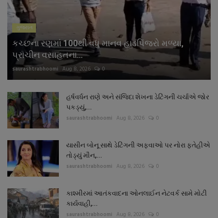
ગુજરાત
કચ્છના રણમાં 100થી વધુ માનવ હાડપિંજરો મળ્યા,
પ્રાચીન વસાહતના...
saurashtrabhoomi
Aug 8, 2026
0
હર્ષવર્ધન રાણે અને સંજિદા શેખના ડેટિંગની ચર્ચાએ જોર
પકડ્યું,...
saurashtrabhoomi
Aug 8, 2026
0
યાસીન બોનૂ સાથે ડેટિંગની અફવાઓ પર નોરા ફતેહીએ
તોડ્યું મૌન,...
saurashtrabhoomi
Aug 8, 2026
0
કાશ્મીરમાં આતંકવાદના ઓનલાઈન નેટવર્ક સામે મોટી
કાર્યવાહી,...
saurashtrabhoomi
Aug 8, 2026
0