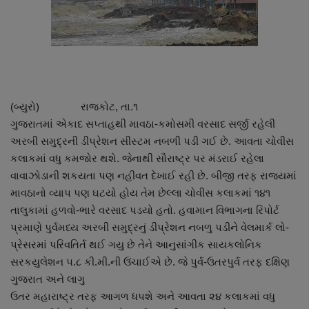
About Author
Contact
Dipotsav Special
(બ્યુરો) રાજકોટ, તા.૧
આંતરરાષ્ટ્રીય
ગુજરાતમાં એકાદ સપ્તાહથી માવઠા-કમોસમી વરસાદ સર્જી રહેલી
અરબી સમુદ્રની ડીપ્રેશન સીસ્ટમ નબળી પડી ગઈ છે. આવતા ચોવીસ
રાષ્ટ્રીય
કલાકમાં વધુ કમજોર થશે. જેનાથી સૌરાષ્ટ્ર પર મંડરાઈ રહેલા
વાવાઝોડાની શકયતા પણ નહીવત દેખાઈ રહી છે. બીજી તરફ રાજયમાં
ગુજરાત
માવઠાનો વ્યાપ પણ ઘટયો હોય તેમ છેલ્લા ચોવીસ કલાકમાં ૧૪૧
તાલુકામાં હળવો-ભારે વરસાદ પડયો હતો. હવામાન વિભાગના રિપોર્ટ
જુનાગઢ
પ્રમાણે પુર્વમધ્ય અરબી સમુદ્રનું ડીપ્રેશન નબળુ પડીને વેલમાર્ક લો-
પ્રેસરમાં પરિવતિર્ત થઈ ગયુ છે તેને આનુસાંગીક સાયકલોનિક
Support US
સરકયુલેશન ૫.૮ કી.મી.ની ઉંચાઈએ છે. જે પુર્વ-ઉતરપુર્વ તરફ દક્ષિણ
ગુજરાત અને લાગુ
બજારના સમાચાર
ઉતર મહારાષ્ટ્ર તરફ આગળ ધપશે અને આવતા ૨૪ કલાકમાં વધુ