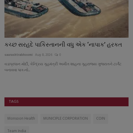
કચ્છ સરહદે પાકિસ્તાનની વધુ એક ‘નાપાક’ હરકત
ટ
અ
saurashtrabhoomi
Aug 8, 2026
0
sa
વડાપ્રધાન મોદી, કેન્દ્રિય ગૃહમંત્રી અમીત શાહના ગૃહરાજય ગુજરાતને ટાર્ગેટ
બનાવવા પાક.નો...
ે
TAGS
Monsoon Health
MUNICIPLE CORPORATION
COIN
Team India