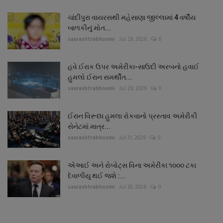
ચાંદીપુરા વાયરસથી મહેસાણા જીલ્લામાં 4 વર્ષીય
બાળકીનું મોત...
saurashtrabhoomi
Jul 29, 2026
0
હવે ઈરાક ઉપર અમેરીકા-સાઉદી અરબનો હવાઈ
હુમલો ઈરાન સમર્થીત...
saurashtrabhoomi
Jul 29, 2026
0
ઈરાન વિરૂધ્ધ હુમલા રોકવાનો પ્રસ્તાવ અમેરીકી
સેનેટમાં માત્ર...
saurashtrabhoomi
Jul 31, 2026
0
એઆઈ અને રોબોટ્સ વિના અમેરીકા ૧૦૦૦ ટકા
દેવાળીયુ થઈ જશે :...
saurashtrabhoomi
Jul 30, 2026
0