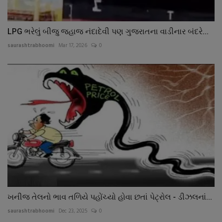
LPG ભરેલું બીજુ જહાજ નંદાદેવી પણ ગુજરાતના વાડીનાર બંદરે...
saurashtrabhoomi
Mar 17, 2026
0
ખનીજ તેલનો ભાવ તળિયે પહોંચ્યો હોવા છતાં પેટ્રોલ - ડીઝલનાં...
saurashtrabhoomi
Dec 23, 2025
0