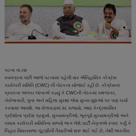
About Author
Contact
Dipotsav Special
આંતરરાષ્ટ્રીય
રાષ્ટ્રીય
પટના તા.ર૪
સ્વતંત્રતા પછી આજે પટનામાં પહેલી વાર ઐતિહાસિક કોંગ્રેસ
ગુજરાત
કાર્યકારી સમિતિ (CWC) ની બેઠકના યોજાઈ રહી છે. કોંગ્રેસના
પ્રવકતા અલકા લાંબાએ કહ્યું કે CWCની બેઠકમાં સ્થળાંતર,
જુનાગઢ
બેરોજગારી, ગુના અને મહિલા સુરક્ષા જેવા મુખ્ય મુદ્દાઓ પર પણ ચર્ચા
કરવામાં આવશે. આ મેળાવડામાં ૨૮ રાજ્યો, આઠ કેન્દ્રશાસિત
Support US
પ્રદેશોના પ્રદેશ પ્રમુખો, મુખ્યમંત્રીઓ, ભૂતપૂર્વ મુખ્યમંત્રીઓ અને
તમામ કાર્યકારી સમિતિના સભ્યો ભાગ લેશે.પાર્ટી નેતૃત્વએ સ્પષ્ટ કર્યું કે
બજારના સમાચાર
બિહાર વિધાનસભા ચૂંટણીની તૈયારીઓ શરૂ થઈ ગઈ છે, તેથી ભારતીય