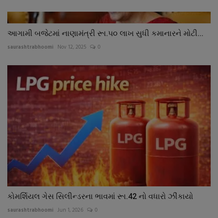
આગામી બજેટમાં નાણામંત્રી રૂા.પ૦ લાખ સુધી કમાનારને મોટી...
saurashtrabhoomi
Nov 12, 2025
0
કોમર્શિયલ ગેસ સિલીન્ડરના ભાવમાં રૂા.42 નો વધારો ઝીંકાયો
saurashtrabhoomi
Jun 1, 2026
0