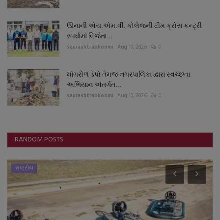
ઊનાની એચ.એમ.વી. કોલેજની ટીમ ક્રોસ કન્ટ્રી
સ્પર્ધામાં વિજેતા...
saurashtrabhoomi
Aug 10, 2026
0
માંગરોળ ડેપો તેમજ નગરપાલિકા દ્વારા સ્વચ્છતા
અભિયાન અંતર્ગત...
saurashtrabhoomi
Aug 10, 2026
0
RANDOM POSTS
રાષ્ટ્રીય