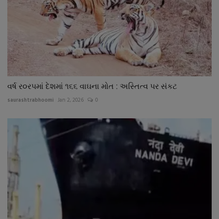
વર્ષ ર૦રપમાં દેશમાં ૧૬૬ વાઘના મોત : અસ્તિત્વ પર સંકટ
saurashtrabhoomi
Jan 2, 2026
0