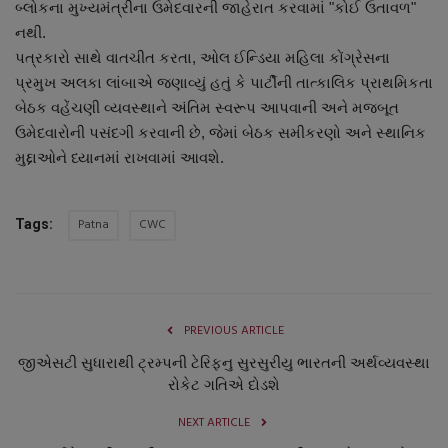
બ્લોકના મુખ્યમંત્રીના ઉમેદવારની જાહેરાત કરવામાં "કોઈ ઉતાવળ"
નાણાંકીય સમાચાર
નથી.
પત્રકારો સાથે વાતચીત કરતા, ઓલ ઈન્ડિયા મહિલા કોંગ્રેસના
સ્થાનિક સમાચાર
પ્રમુખ અલકા લાંબાએ જણાવ્યું હતું કે પાર્ટીની તાત્કાલિક પ્રાથમિકતા
બેઠક વહેંચણી વ્યવસ્થાને અંતિમ સ્વરૂપ આપવાની અને મજબૂત
સ્પોર્ટ્સ
ઉમેદવારોની પસંદગી કરવાની છે, જેમાં બેઠક સમીકરણો અને સ્થાનિક
મુદ્દાઓને ધ્યાનમાં રાખવામાં આવશે.
રાશિફળ
Patna
CWC
ગુનાખોરી
Tags:
બોલિવૂડ
સ્વાસ્થ્ય
PREVIOUS ARTICLE
જીએસટી સુધારાથી ટ્રમ્પની ટેરિફનુ સુરસુરીયુ ભારતની અર્થવ્યવસ્થા
રોકેટ ગતિએ દોડશે
NEXT ARTICLE