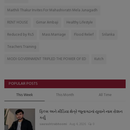
Maithili Thakur Invites For Mahashivratri Mela Junagadh
RENT HOUSE
Girnar Ambaji
Healthy Lifestyle
Reduced by Rs.5
Mass Marriage
Flood Relief
Srilanka
Teachers Training
MODI GOVERNMENT TRIPLED THE POWER OF ED
Kutch
POPULAR POSTS
This Week
This Month
All Time
ફિલ્મ અને મીડિયા ક્ષેત્રે જૂનાગઢનાં યુવાને નામ રોશન
કર્યું
saurashtrabhoomi
Aug 4, 2026
0