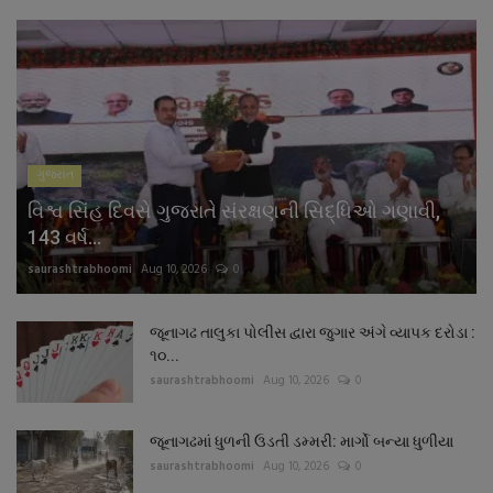
ગુજરાત
વિશ્વ સિંહ દિવસે ગુજરાતે સંરક્ષણની સિદ્ધિઓ ગણાવી,
143 વર્ષ...
saurashtrabhoomi
Aug 10, 2026
0
જૂનાગઢ તાલુકા પોલીસ દ્વારા જુગાર અંગે વ્યાપક દરોડા :
૧૦...
saurashtrabhoomi
Aug 10, 2026
0
જૂનાગઢમાં ધુળની ઉડતી ડમ્મરી: માર્ગો બન્યા ધુળીયા
saurashtrabhoomi
Aug 10, 2026
0