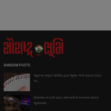
RANDOM POSTS
જૂનાગઢ તાલુકા પોલીસ દ્વારા જુગાર અંગે વ્યાપક દરોડા :
૧૦...
વિસાવદરનાં નવી ચાવંડ ગામે વાડીનાં મકાનમાં ચાલતા
જુગારધામ...