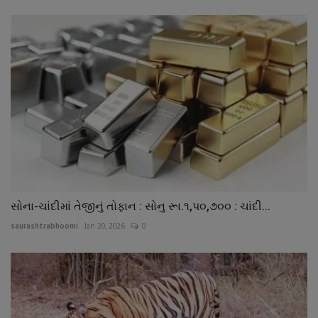
સોના-ચાંદીમાં તેજીનું તોફાન : સોનુ રૂા.૧,પ૦,૭૦૦ : ચાંદી...
saurashtrabhoomi
Jan 20, 2026
0