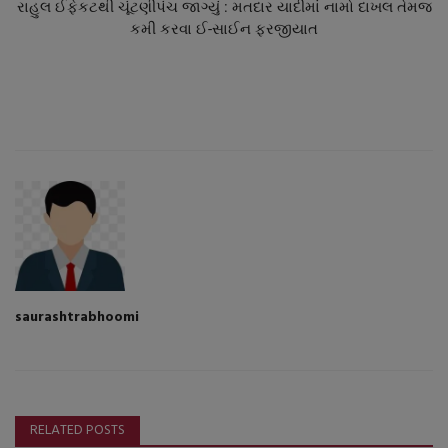
રાહુલ ઈફેકટથી ચૂંટણીપંચ જાગ્યું : મતદાર યાદીમાં નામો દાખલ તેમજ
કમી કરવા ઈ-સાઈન ફરજીયાત
saurashtrabhoomi
RELATED POSTS