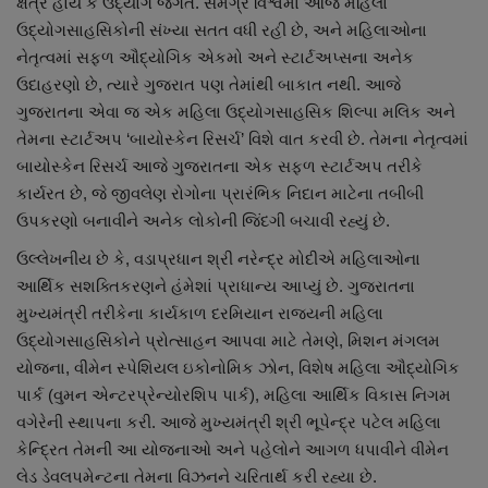
ક્ષેત્ર હોય કે ઉદ્યોગ જગત. સમગ્ર વિશ્વમાં આજે મહિલા
નાણાંકીય સમાચાર
ઉદ્યોગસાહસિકોની સંખ્યા સતત વધી રહી છે, અને મહિલાઓના
નેતૃત્વમાં સફળ ઔદ્યોગિક એકમો અને સ્ટાર્ટઅપ્સના અનેક
સ્થાનિક સમાચાર
ઉદાહરણો છે, ત્યારે ગુજરાત પણ તેમાંથી બાકાત નથી. આજે
ગુજરાતના એવા જ એક મહિલા ઉદ્યોગસાહસિક શિલ્પા મલિક અને
સ્પોર્ટ્સ
તેમના સ્ટાર્ટઅપ ‘બાયોસ્કેન રિસર્ચ’ વિશે વાત કરવી છે. તેમના નેતૃત્વમાં
બાયોસ્કેન રિસર્ચ આજે ગુજરાતના એક સફળ સ્ટાર્ટઅપ તરીકે
રાશિફળ
કાર્યરત છે, જે જીવલેણ રોગોના પ્રારંભિક નિદાન માટેના તબીબી
ઉપકરણો બનાવીને અનેક લોકોની જિંદગી બચાવી રહ્યું છે.
ગુનાખોરી
ઉલ્લેખનીય છે કે, વડાપ્રધાન શ્રી નરેન્દ્ર મોદીએ મહિલાઓના
આર્થિક સશક્તિકરણને હંમેશાં પ્રાધાન્ય આપ્યું છે. ગુજરાતના
બોલિવૂડ
મુખ્યમંત્રી તરીકેના કાર્યકાળ દરમિયાન રાજ્યની મહિલા
ઉદ્યોગસાહસિકોને પ્રોત્સાહન આપવા માટે તેમણે, મિશન મંગલમ
સ્વાસ્થ્ય
યોજના, વીમેન સ્પેશિયલ ઇકોનોમિક ઝોન, વિશેષ મહિલા ઔદ્યોગિક
પાર્ક (વુમન એન્ટરપ્રેન્યોરશિપ પાર્ક), મહિલા આર્થિક વિકાસ નિગમ
વગેરેની સ્થાપના કરી. આજે મુખ્યમંત્રી શ્રી ભૂપેન્દ્ર પટેલ મહિલા
કેન્દ્રિત તેમની આ યોજનાઓ અને પહેલોને આગળ ધપાવીને વીમેન
લેડ ડેવલપમેન્ટના તેમના વિઝનને ચરિતાર્થ કરી રહ્યા છે.