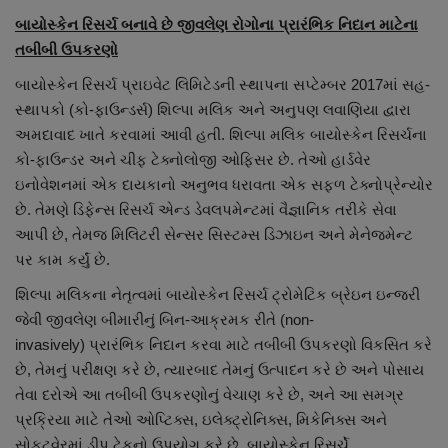
બાયોસ્કેન રિસર્ચ બનાવે છે જીવલેણ રોગોના પ્રારંભિક નિદાન માટેના
તબીબી ઉપકરણો
બાયોસ્કેન રિસર્ચ પ્રાઇવેટ લિમિટેડની સ્થાપના સપ્ટેમ્બર 2017માં સહ-
સ્થાપકો (કો-ફાઉન્ડર્સ) શિલ્પા મલિક અને અનુપણ લવાણિયા દ્વારા
અમદાવાદ ખાતે કરવામાં આવી હતી. શિલ્પા મલિક બાયોસ્કેન રિસર્ચના
કો-ફાઉન્ડર અને ચીફ ટેક્નોલોજી ઓફિસર છે. તેઓ હાર્ડવેર
ઇનોવેશનમાં એક દાયકાનો અનુભવ ધરાવતા એક સફળ ટેક્નોપ્રેન્યોર
છે. તેમણે ડિફેન્સ રિસર્ચ એન્ડ ડેવલપમેન્ટમાં વૈજ્ઞાનિક તરીકે સેવા
આપી છે, તેમજ મિલિટરી સેન્સર સિસ્ટમ્સ ડિઝાઇન અને મેનેજમેન્ટ
પર કામ કર્યું છે.
શિલ્પા મલિકના નેતૃત્વમાં બાયોસ્કેન રિસર્ચ ટ્રોમેટિક બ્રેઇન ઇન્જરી
જેવી જીવલેણ બીમારીનું બિન-આક્રમક રીતે (non-
invasively) પ્રારંભિક નિદાન કરવા માટે તબીબી ઉપકરણો વિકસિત કરે
છે, તેમનું પરીક્ષણ કરે છે, ત્યારબાદ તેમનું ઉત્પાદન કરે છે અને પોસાય
તેવા દરોએ આ તબીબી ઉપકરણોનું વેચાણ કરે છે, અને આ સમગ્ર
પ્રક્રિયા માટે તેઓ ઓપ્ટિક્સ, ઇલેક્ટ્રોનિક્સ, મિકેનિક્સ અને
સોફ્ટવેરમાં ડીપ ટેકનો ઉપયોગ કરે છે. બાયોસ્કેન રિસર્ચે