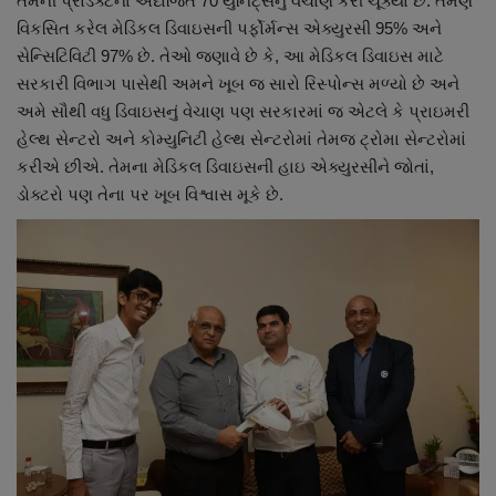
તેમની પ્રોડક્ટના અંદાજિત 70 યુનિટ્સનું વેચાણ કરી ચૂક્યા છે. તેમણે
વિકસિત કરેલ મેડિકલ ડિવાઇસની પર્ફોર્મન્સ એક્યુરસી 95% અને
સેન્સિટિવિટી 97% છે. તેઓ જણાવે છે કે, આ મેડિકલ ડિવાઇસ માટે
સરકારી વિભાગ પાસેથી અમને ખૂબ જ સારો રિસ્પોન્સ મળ્યો છે અને
અમે સૌથી વધુ ડિવાઇસનું વેચાણ પણ સરકારમાં જ એટલે કે પ્રાઇમરી
હેલ્થ સેન્ટરો અને કોમ્યુનિટી હેલ્થ સેન્ટરોમાં તેમજ ટ્રોમા સેન્ટરોમાં
કરીએ છીએ. તેમના મેડિકલ ડિવાઇસની હાઇ એક્યુરસીને જોતાં,
ડોક્ટરો પણ તેના પર ખૂબ વિશ્વાસ મૂકે છે.