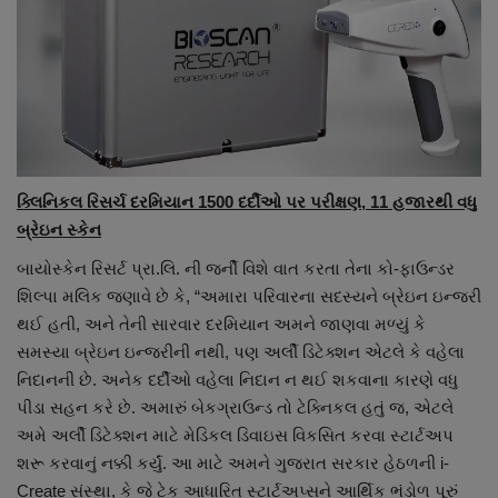
ક્લિનિકલ રિસર્ચ દરમિયાન
1500
દર્દીઓ પર પરીક્ષણ
, 11
હજારથી વધુ
બ્રેઇન સ્કેન
બાયોસ્કેન રિસર્ટ પ્રા.લિ. ની જર્ની વિશે વાત કરતા તેના કો-ફાઉન્ડર
શિલ્પા મલિક જણાવે છે કે, “અમારા પરિવારના સદસ્યને બ્રેઇન ઇન્જરી
થઈ હતી, અને તેની સારવાર દરમિયાન અમને જાણવા મળ્યું કે
સમસ્યા બ્રેઇન ઇન્જરીની નથી, પણ અર્લી ડિટેક્શન એટલે કે વહેલા
નિદાનની છે. અનેક દર્દીઓ વહેલા નિદાન ન થઈ શકવાના કારણે વધુ
પીડા સહન કરે છે. અમારું બેકગ્રાઉન્ડ તો ટેક્નિકલ હતું જ, એટલે
અમે અર્લી ડિટેક્શન માટે મેડિકલ ડિવાઇસ વિકસિત કરવા સ્ટાર્ટઅપ
શરૂ કરવાનું નક્કી કર્યું. આ માટે અમને ગુજરાત સરકાર હેઠળની i-
Create સંસ્થા, કે જે ટેક આધારિત સ્ટાર્ટઅપ્સને આર્થિક ભંડોળ પૂરું