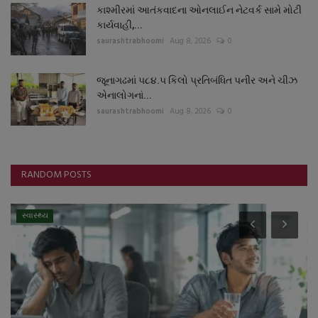
કાશ્મીરમાં આતંકવાદના ઓનલાઈન નેટવર્ક સામે મોટી
કાર્યવાહી,...
saurashtrabhoomi
Aug 8, 2026
0
જૂનાગઢમાં ૫૮૪.૫ કિલો પ્રતિબંધિત પનીર અને ચીઝ
એનાલોગનાં...
saurashtrabhoomi
Aug 8, 2026
0
RANDOM POSTS
સ્વાસ્થ્ય