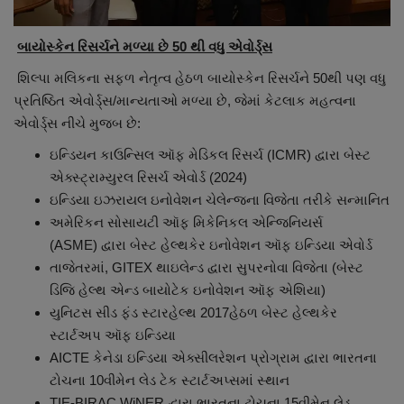
બાયોસ્કેન રિસર્ચને મળ્યા છે
50
થી વધુ એવોર્ડ્સ
શિલ્પા મલિકના સફળ નેતૃત્વ હેઠળ બાયોસ્કેન રિસર્ચને 50થી પણ વધુ
પ્રતિષ્ઠિત એવોર્ડ્સ/માન્યતાઓ મળ્યા છે, જેમાં કેટલાક મહત્વના
એવોર્ડ્સ નીચે મુજબ છે:
ઇન્ડિયન કાઉન્સિલ ઑફ મેડિકલ રિસર્ચ (ICMR) દ્વારા બેસ્ટ
એક્સ્ટ્રામ્યુરલ રિસર્ચ એવોર્ડ (2024)
ઇન્ડિયા ઇઝરાયલ ઇનોવેશન ચેલેન્જના વિજેતા તરીકે સન્માનિત
અમેરિકન સોસાયટી ઑફ મિકેનિકલ એન્જિનિયર્સ
(ASME) દ્વારા બેસ્ટ હેલ્થકેર ઇનોવેશન ઑફ ઇન્ડિયા એવોર્ડ
તાજેતરમાં, GITEX થાઇલેન્ડ દ્વારા સુપરનોવા વિજેતા (બેસ્ટ
ડિજિ હેલ્થ એન્ડ બાયોટેક ઇનોવેશન ઑફ એશિયા)
યુનિટસ સીડ ફંડ સ્ટારહેલ્થ 2017હેઠળ બેસ્ટ હેલ્થકેર
સ્ટાર્ટઅપ ઑફ ઇન્ડિયા
AICTE કેનેડા ઇન્ડિયા એક્સીલરેશન પ્રોગ્રામ દ્વારા ભારતના
ટોચના 10વીમેન લેડ ટેક સ્ટાર્ટઅપ્સમાં સ્થાન
TIE-BIRAC WiNER દ્વારા ભારતના ટોચના 15વીમેન લેડ