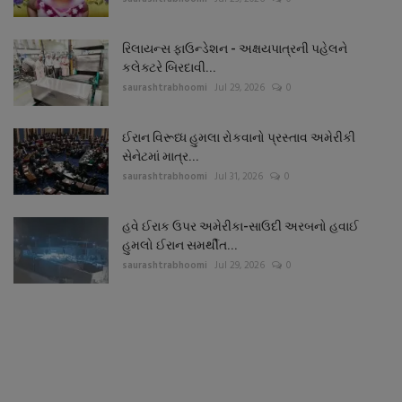
રિલાયન્સ ફાઉન્ડેશન - અક્ષયપાત્રની પહેલને
કલેક્ટરે બિરદાવી...
saurashtrabhoomi
Jul 29, 2026
0
ઈરાન વિરૂધ્ધ હુમલા રોકવાનો પ્રસ્તાવ અમેરીકી
સેનેટમાં માત્ર...
saurashtrabhoomi
Jul 31, 2026
0
હવે ઈરાક ઉપર અમેરીકા-સાઉદી અરબનો હવાઈ
હુમલો ઈરાન સમર્થીત...
saurashtrabhoomi
Jul 29, 2026
0