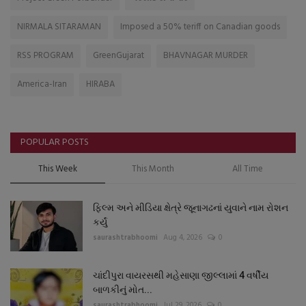
NIRMALA SITARAMAN
Imposed a 50% teriff on Canadian goods
RSS PROGRAM
GreenGujarat
BHAVNAGAR MURDER
America-Iran
HIRABA
POPULAR POSTS
This Week
This Month
All Time
ફિલ્મ અને મીડિયા ક્ષેત્રે જૂનાગઢનાં યુવાને નામ રોશન
કર્યું
saurashtrabhoomi
Aug 4, 2026
0
ચાંદીપુરા વાયરસથી મહેસાણા જીલ્લામાં 4 વર્ષીય
બાળકીનું મોત...
saurashtrabhoomi
Jul 29, 2026
0