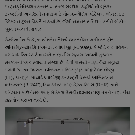
ઇન્ટ્રાક્રેનિયલ રક્તસ્રાવ, સરળ શબ્દોમાં કહીએ તો બ્રેઇન
ઇન્જરીની અગાઉથી તપાસ માટે નોન-ઇન્વેસિવ, પોર્ટેબલ ઓનસાઇટ
ડિટેક્શન ટૂલ્સ વિકસિત કર્યા છે, જેથી સમયસર નિદાન કરીને લોકોના
જીવન બચાવી શકાય.
ઉલ્લેખનીય છે કે, બાયોસ્કેન રિસર્ચે ઇન્ટરનેશનલ સેન્ટર ફોર
ઓંત્રપ્રિન્યોરશિપ એન્ડ ટેક્નોલોજી (i-Create), કે જે ટેક ઇનોવેશન
પર આધારિત સ્ટાર્ટઅપ્સને નાણાકીય સહાય આપતી ગુજરાત
સરકારની એક સ્વાયત્ત સંસ્થા છે, તેની પાસેથી નાણાકીય સહાય
મેળવી છે. આ ઉપરાંત, ઇન્ડિયન ઇન્સ્ટિટ્યૂટ ઑફ ટેક્નોલોજી
(IIT), કાનપુર, બાયોટેક્નોલોજી ઇન્ડસ્ટ્રી રિસર્ચ આસિસ્ટન્સ
કાઉન્સિલ (BIRAC), ડિપાર્ટમેન્ટ ઑફ હેલ્થ રિસર્ચ (DHR) અને
ઇન્ડિયન કાઉન્સિલ ઑફ મેડિકલ રિસર્ચ (ICMR) પણ તેમને નાણાકીય
સહયોગ પ્રાપ્ત થયો છે.