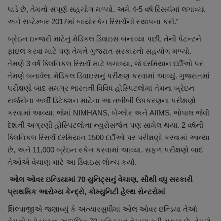
પાડે છે, તેમનો સંપૂર્ણ સહયોગ મળ્યો. અમે 4-5 વર્ષ રિસર્ચમાં લગાવ્યા
અને સપ્ટેમ્બર 2017માં બાયોસ્કેન રિસર્ચની સ્થાપના કરી.”
બ્રેઇન ઇન્જરી માટેનું મેડિકલ ડિવાઇસ બનાવ્યા પછી, તેની પેટન્ટને
ફાઇલ કરવા માટે પણ તેમને ગુજરાત સરકારનો સહયોગ મળ્યો.
તેમણે 3 વર્ષ ક્લિનિકલ રિસર્ચ માટે લગાવ્યા, જે દરમિયાન દર્દીઓ પર
તેમણે બનાવેલા મેડિકલ ડિવાઇસનું પરીક્ષણ કરવામાં આવ્યું. ગુજરાતમાં
પરીક્ષણો બાદ સમગ્ર ભારતની વિવિધ હોસ્પિટલોમાં તેમના બ્રેઇન
સર્જરીના અર્લી ડિટેક્શન માટેના આ તબીબી ઉપકરણના પરીક્ષણો
કરવામાં આવ્યા, જેમાં NIMHANS, બેંગ્લોર અને AIIMS, ભોપાલ જેવી
દેશની અગ્રણી હોસ્પિટલોના ન્યુરોસર્જન પણ સામેલ થયા. 2 વર્ષની
ક્લિનિકલ રિસર્ચ દરમિયાન 1500 દર્દીઓ પર પરીક્ષણો કરવામાં આવ્યા
છે, અને 11,000 બ્રેઇન સ્કેન કરવામાં આવ્યા. સફળ પરીક્ષણો બાદ
તેઓએ વેચાણ માટે આ ડિવાઇસ લોન્ચ કર્યા.
ઓલ ઓવર ઇન્ડિયામાં 70 યુનિટ્સનું વેચાણ, સૌથી વધુ સરકારી
પ્રાથમિક આરોગ્ય કેન્દ્રો, કોમ્યુનિટી હેલ્થ સેન્ટરોમાં
શિલ્પાજીએ જણાવ્યું કે અત્યારસુધીમાં ઓલ ઓવર ઇન્ડિયા તેઓ