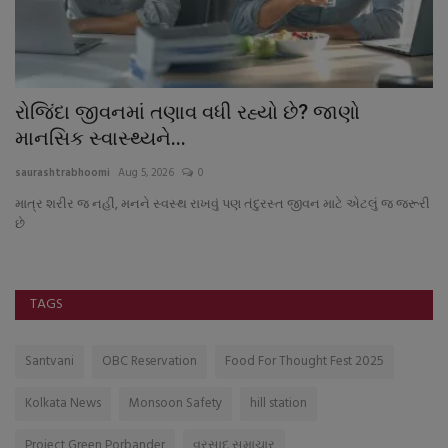
રોજિંદા જીવનમાં તણાવ વધી રહ્યો છે? જાણો
જ
માનસિક સ્વાસ્થ્યને...
જ
saurashtrabhoomi
Aug 5, 2026
0
sa
માત્ર શરીર જ નહીં, મનને સ્વસ્થ રાખવું પણ તંદુરસ્ત જીવન માટે એટલું જ જરૂરી
છે
TAGS
Santvani
OBC Reservation
Food For Thought Fest 2025
Kolkata News
Monsoon Safety
hill station
Project Green Porbander
વરસાદ સમાચાર