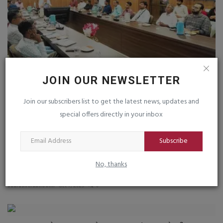
JOIN OUR NEWSLETTER
Join our subscribers list to get the latest news, updates and
રાજકોટ ટપાલ વિભાગે ગ્રાહકોને પ્રીમિયમ સ્પીડ સેવા અંગે
special offers directly in your inbox
“ગ્રાહક...
saurashtrabhoomi
Mar 19, 2026
0
Subscribe
No, thanks
વડાપ્રધાન શ્રી નરેન્દ્રભાઈ મોદીના રાષ્ટ્ર પ્રથમના ભાવને...
saurashtrabhoomi
Oct 7, 2025
0