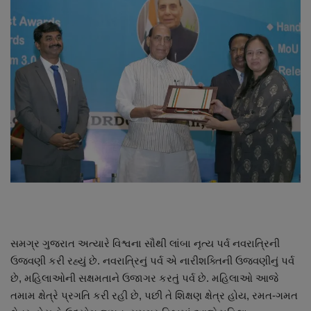
About Author
Contact
Dipotsav Special
આંતરરાષ્ટ્રીય
રાષ્ટ્રીય
ગુજરાત
જુનાગઢ
સમગ્ર ગુજરાત અત્યારે વિશ્વના સૌથી લાંબા નૃત્ય પર્વ નવરાત્રિની
Support US
ઉજવણી કરી રહ્યું છે. નવરાત્રિનું પર્વ એ નારીશક્તિની ઉજવણીનું પર્વ
છે, મહિલાઓની સક્ષમતાને ઉજાગર કરતું પર્વ છે. મહિલાઓ આજે
બજારના સમાચાર
તમામ ક્ષેત્રે પ્રગતિ કરી રહી છે, પછી તે શિક્ષણ ક્ષેત્ર હોય, રમત-ગમત