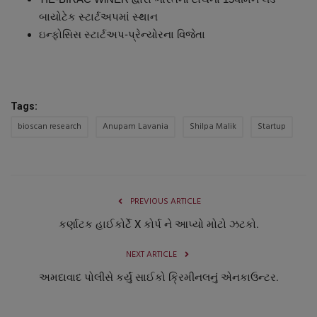
બાયોટેક સ્ટાર્ટઅપમાં સ્થાન
ઇન્ફોસિસ સ્ટાર્ટઅપ-પ્રેન્યોરના વિજેતા
Tags:
bioscan research
Anupam Lavania
Shilpa Malik
Startup
PREVIOUS ARTICLE
કર્ણાટક હાઈકોર્ટે X કોર્પ ને આપ્યો મોટો ઝટકો.
NEXT ARTICLE
અમદાવાદ પોલીસે કર્યું સાઈકો ક્રિમીનલનું એનકાઉન્ટર.