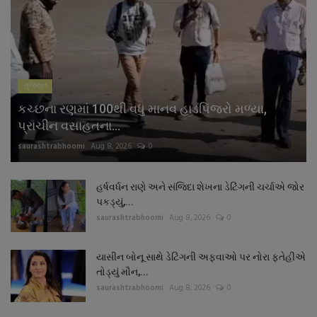
ગુજરાત
કચ્છના રણમાં 100થી વધુ માનવ હાડપિંજરો મળ્યા,
પ્રાચીન વસાહતના...
saurashtrabhoomi
Aug 8, 2026
0
હર્ષવર્ધન રાણે અને સંજિદા શેખના ડેટિંગની ચર્ચાએ જોર
પકડ્યું,...
saurashtrabhoomi
Aug 8, 2026
0
યાસીન બોનૂ સાથે ડેટિંગની અફવાઓ પર નોરા ફતેહીએ
તોડ્યું મૌન,...
saurashtrabhoomi
Aug 8, 2026
0