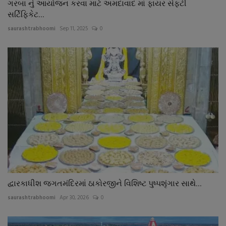
ગરબા નું આયોજન કરવા માટે અમદાવાદ માં ફાયર સેફટી
સર્ટિફિકેટ...
saurashtrabhoomi
Sep 11, 2025
0
દ્વારકાધીશ જગતમંદિરમાં ઠાકોરજીને વિશિષ્ટ પુષ્પશૃંગાર સાથે...
saurashtrabhoomi
Apr 30, 2026
0