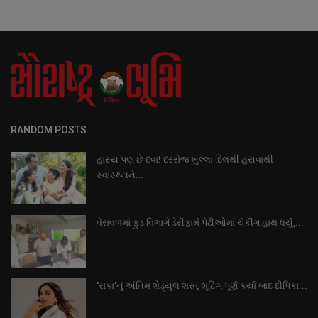
RANDOM POSTS
હાસ્ય પણ છે દવા! દરરોજ ખુલ્લા દિલથી હસવાથી
સ્વાસ્થ્યને...
વેરાવળમાં ફુડ વિભાગે ડેરીફાર્મ પેઢીઓમાં ચેકીંગ હાથ ધર્યુ,...
'રાકા'નું અંતિમ શેડ્યૂલ શરૂ, શૂટિંગ પૂર્ણ કર્યા બાદ દીપિકા...