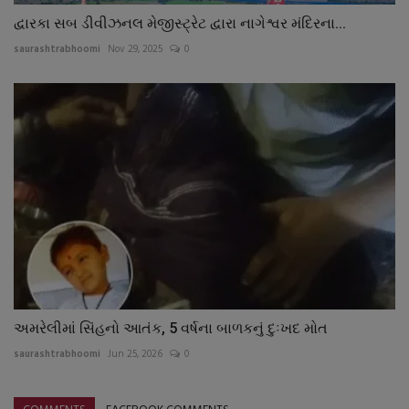
દ્વારકા સબ ડીવીઝનલ મેજીસ્ટ્રેટ દ્વારા નાગેશ્વર મંદિરના...
saurashtrabhoomi
Nov 29, 2025
0
અમરેલીમાં સિંહનો આતંક, 5 વર્ષના બાળકનું દુઃખદ મોત
saurashtrabhoomi
Jun 25, 2026
0