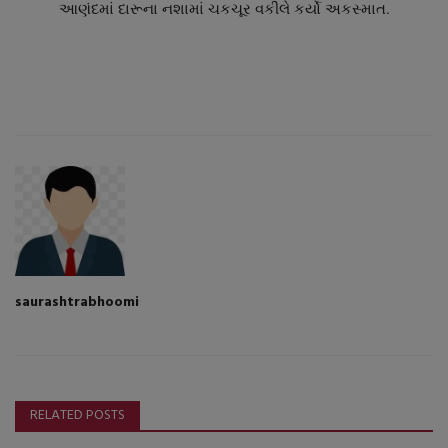
આણંદમાં દારૂના નશામાં ચકચૂર વકીલે કર્યો અકસ્માત.
saurashtrabhoomi
RELATED POSTS