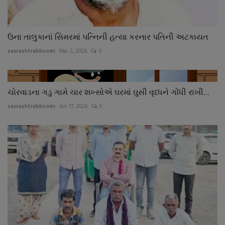
ઉના તાલુકાનાં સિમરમાં પત્નિની હત્યા કરનાર પતિની અટકાયત
saurashtrabhoomi
Mar 2, 2026
0
ચોરવાડના ગડુ ગામે ચાર શખ્સોએ ઘરમાં ઘુસી વૃધ્ધને ગોંધી રાખી...
saurashtrabhoomi
Jan 17, 2026
0