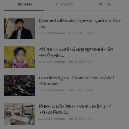
This Week
This Month
All Time
ફિલ્મ અને મીડિયા ક્ષેત્રે જૂનાગઢનાં યુવાને નામ રોશન
કર્યું
saurashtrabhoomi
Aug 4, 2026
0
ચાંદીપુરા વાયરસથી મહેસાણા જીલ્લામાં 4 વર્ષીય
બાળકીનું મોત...
saurashtrabhoomi
Jul 29, 2026
0
ઈરાન વિરૂધ્ધ હુમલા રોકવાનો પ્રસ્તાવ અમેરીકી
સેનેટમાં માત્ર...
saurashtrabhoomi
Jul 31, 2026
0
રિલાયન્સ ફાઉન્ડેશન - અક્ષયપાત્રની પહેલને
કલેક્ટરે બિરદાવી...
saurashtrabhoomi
Jul 29, 2026
0