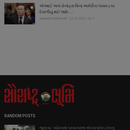
એઆઈ અને રોબોટ્સ વિના અમેરીકા ૧૦૦૦ ટકા
દેવાળીયુ થઈ જશે :...
saurashtrabhoomi
Jul 30, 2026
0
RANDOM POSTS
જૂનાગઢ : સોમનાથ પ્રયાગરાજ એકસપ્રેસ ટ્રેનનું