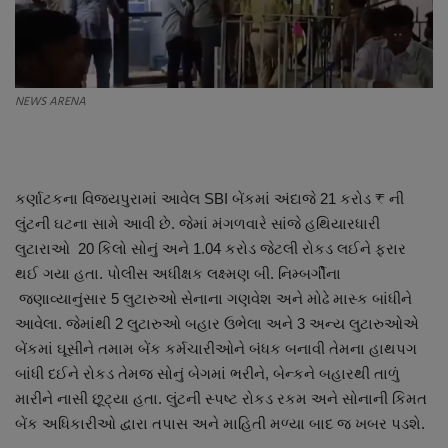
About Author
Contact
NEWS ARENA
Dipotsav Special
આંતરરાષ્ટ્રીય
કર્ણાટકના વિજયપુરામાં આવેલ SBI બેંકમાં અંદાજે 21 કરોડ ₹ ની
રાષ્ટ્રીય
લુંટની ઘટના સામે આવી છે. જેમાં મંગળવારે સાંજે હથિયારધારી
લુટારાઓ 20 કિલો સોનું અને 1.04 કરોડ જેટલી રોકડ લઈને ફરાર
ગુજરાત
થઈ ગયા હતા. પોલીસ અધીક્ષક લક્ષ્મણ બી. નિમ્બર્ગીના
જણાવ્યાનુંસાર 5 લુટારુઓ સેનાના ગણવેશ અને મોઢે માસ્ક બાંધીને
જુનાગઢ
આવેલા. જેમાંથી 2 લુટારુઓ બહાર ઉભેલા અને 3 અન્ય લુટારુઓએ
બેંકમાં ઘૂસીને તમામ બેંક કર્મચારીઓને બંધક બનાવી તેમના હાથપગ
Support US
બાંધી દઈને રોકડ તેમજ સોનું બેગમાં ભરીને, બેન્કને બહારથી તાળું
મારીને નાસી છૂટ્યા હતા. લુંટની સ્પષ્ટ રોકડ રકમ અને સોનાની કિમત
બજારના સમાચાર
બેંક અધિકારીઓ દ્વારા તપાસ અને માહિતી મળ્યા બાદ જ ખબર પડશે.