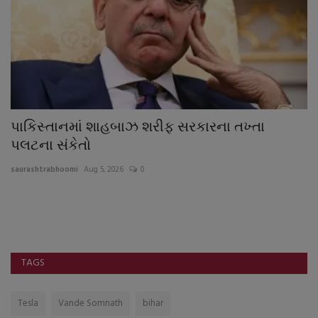
પાકિસ્તાનમાં શાહબાઝ શરીફ સરકારના તખ્તા
ર
પલટના સંકેતો
છે
saurashtrabhoomi
Aug 5, 2026
0
sa
ેતા
વ્
ઉ
TAGS
Tesla
Vande Somnath
bihar