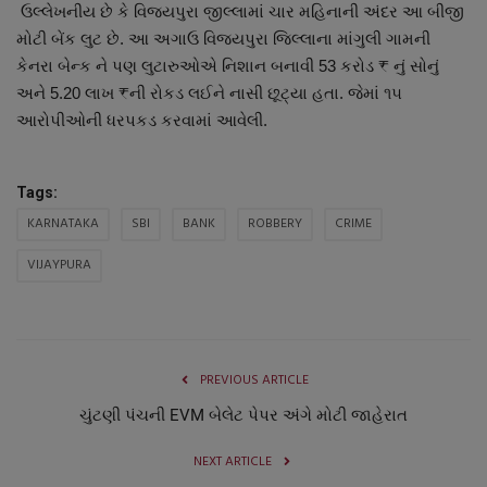
ઉલ્લેખનીય છે કે વિજયપુરા જીલ્લામાં ચાર મહિનાની અંદર આ બીજી
નાણાંકીય સમાચાર
મોટી બેંક લુટ છે. આ અગાઉ વિજયપુરા જિલ્લાના માંગુલી ગામની
કેનરા બેન્ક ને પણ લુટારુઓએ નિશાન બનાવી 53 કરોડ ₹ નું સોનું
સ્થાનિક સમાચાર
અને 5.20 લાખ ₹ની રોકડ લઈને નાસી છૂટ્યા હતા. જેમાં ૧૫
આરોપીઓની ધરપકડ કરવામાં આવેલી.
સ્પોર્ટ્સ
રાશિફળ
Tags:
KARNATAKA
SBI
BANK
ROBBERY
CRIME
ગુનાખોરી
VIJAYPURA
બોલિવૂડ
સ્વાસ્થ્ય
PREVIOUS ARTICLE
ચુંટણી પંચની EVM બેલેટ પેપર અંગે મોટી જાહેરાત
NEXT ARTICLE