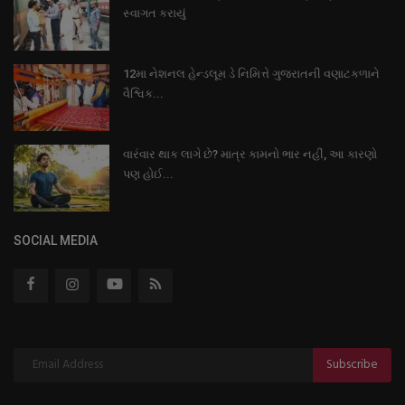
સ્વાગત કરાયું
12મા નેશનલ હેન્ડલૂમ ડે નિમિત્તે ગુજરાતની વણાટકળાને
વૈશ્વિક...
વારંવાર થાક લાગે છે? માત્ર કામનો ભાર નહીં, આ કારણો
પણ હોઈ...
SOCIAL MEDIA
Subscribe