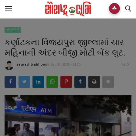
ગુનાખોરી
Home
કર્ણાટકના વિજયપુરા જીલ્લામાં ચાર
E-paper
મહિનાની અંદર બીજી મોટી બેંક લુટ.
Videos
saurashtrabhoomi
Sep 17, 2025 - 21:20
0
Who We Are
Live TV
Team
Guest Author