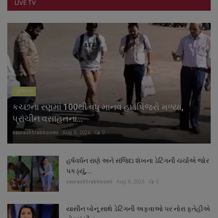
LIVE TV
ગુજરાત
કચ્છના રણમાં 100થી વધુ માનવ હાડપિંજરો મળ્યા,
પ્રાચીન વસાહતના...
saurashtrabhoomi
Aug 8, 2026
0
હર્ષવર્ધન રાણે અને સંજિદા શેખના ડેટિંગની ચર્ચાએ જોર
પકડ્યું,...
saurashtrabhoomi
Aug 8, 2026
0
યાસીન બોનૂ સાથે ડેટિંગની અફવાઓ પર નોરા ફતેહીએ