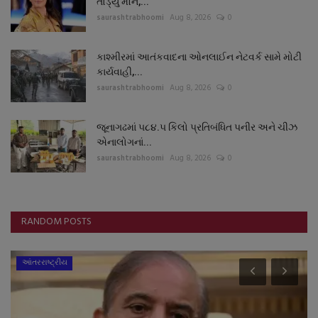
તોડ્યું મૌન,...
saurashtrabhoomi
Aug 8, 2026
0
કાશ્મીરમાં આતંકવાદના ઓનલાઈન નેટવર્ક સામે મોટી
કાર્યવાહી,...
saurashtrabhoomi
Aug 8, 2026
0
જૂનાગઢમાં ૫૮૪.૫ કિલો પ્રતિબંધિત પનીર અને ચીઝ
એનાલોગનાં...
saurashtrabhoomi
Aug 8, 2026
0
RANDOM POSTS
આંતરરાષ્ટ્રીય