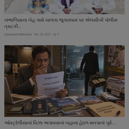
ખંભાળિયાના બેહ ગામે ચાલતા જુગારધામ પર એલસીબી પોલીસ
ત્રાટકી...
saurashtrabhoomi
Mar 19, 2026
0
ઓસ્ટ્રેલીયાનાં વિઝા અપાવવાનાં બહાના હેઠળ મનપાનાં પૂર્વ...