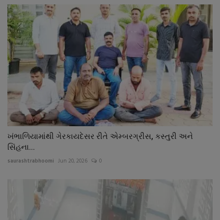
ખંભાળિયામાંથી ગેરકાયદેસર રીતે એમ્બરગ્રીસ, કસ્તુરી અને
સિંહના...
saurashtrabhoomi
Jun 20, 2026
0