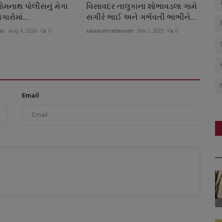
સોમનાથ પોલીસનું મેગા
વિસાવદર તાલુકાના શોભાવડલા ગામે
ેગારોમાં...
સગીરે ભાઈ અને ગર્ભવતી ભાભીને...
mi
Aug 4, 2026
0
saurashtrabhoomi
Nov 1, 2025
0
Email