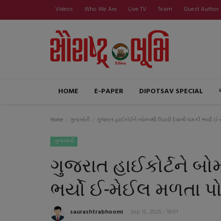
Videos
Who We Are
Live TV
Team
Guest Author
HOME
E-PAPER
DIPOTSAV SPECIAL
Home
ગુનાખોરી
ગુજરાત હાઈકોર્ટને બોમ્બથી ઉડાવી દેવાની ધમકી ભર્યો ઈ-મ
ગુનાખોરી
ગુજરાત હાઈકોર્ટને બો
ભર્યો ઈ-મેઈલ મળતા પોલ
saurashtrabhoomi
Sep 15, 2025 - 19:01