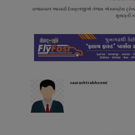
રાજ્યપાલ આચાર્ય દેવવ્રતજીએ તેજસ એક્સપ્રેસ ટ્રેનમ
મુસાફરી ક
સ્પોર્ટ્સ
saurashtrabhoomi