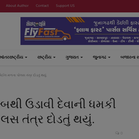
About Author
Contact
Support US
આંતરરાષ્ટ્રીય
રાષ્ટ્રીય
ગુજરાત
જુનાગઢ
બજારના 
ેઈલ મળતા પોલસ તંત્ર દોડતું થયું.
મ્બથી ઉડાવી દેવાની ધમકી
સ તંત્ર દોડતું થયું.
0