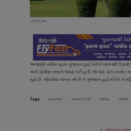
LIVW LAW
અજાણી વ્યક્તિ દ્વારા ગુજરાત હાઈકોર્ટને બોમ્બથી ઉડાવ
અંગે પોલીસ તંત્રને જાણ કરી હતી. જે બાદ ડોગ સ્કવોડ અન
રહી છે. નોંધનીય બાબત એ છે કે ગુજરાત હાઈકોર્ટને બે
GUJARAT
HIGH COURT
EMAIL
CRIME
Tags:
PREVIOUS ARTI