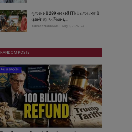
ગુજરાતની 289 સરકારી ITIમાં રાજ્યવ્યાપી
વૃક્ષારોપણ અભિયાન,...
saurashtrabhoomi
Aug 6, 2026
0
RANDOM POSTS
આંતરરાષ્ટ્રીય
જુનાગઢ