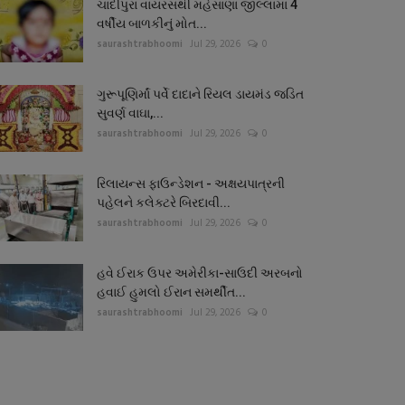
ચાંદીપુરા વાયરસથી મહેસાણા જીલ્લામાં 4
વર્ષીય બાળકીનું મોત...
saurashtrabhoomi
Jul 29, 2026
0
ગુરૂપૂણિર્માં પર્વે દાદાને રિયલ ડાયમંડ જડિત
સુવર્ણ વાઘા,...
saurashtrabhoomi
Jul 29, 2026
0
રિલાયન્સ ફાઉન્ડેશન - અક્ષયપાત્રની
પહેલને કલેક્ટરે બિરદાવી...
saurashtrabhoomi
Jul 29, 2026
0
હવે ઈરાક ઉપર અમેરીકા-સાઉદી અરબનો
હવાઈ હુમલો ઈરાન સમર્થીત...
saurashtrabhoomi
Jul 29, 2026
0