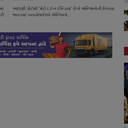
ાં
અદાણી પોર્ટથી ‘મેઈડ ઈન ઈન્ડિયા’ રેલ્વે એન્જિનોની નિકાસ
રી
ભારતમાં બનાવેલારેલવે એન્જિનો...
સ્વાસ્થ્ય