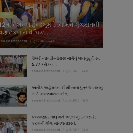
ગુજરાત
12મા નેશનલ હેન્ડલૂમ ડે નિમિત્તે ગુજરાતની
વણાટકળાને વૈશ્વિક...
saurashtrabhoomi
Aug 6, 2026
0
ઉંબરી-વાવડી-મોરાસા માર્ગનું ખાતમુહૂર્ત, રૂ.
5.77 કરોડના...
saurashtrabhoomi
Aug 6, 2026
0
અતીક અહેમદના સૌથી નાના પુત્ર અબાનનું
માર્ગ અકસ્માતમાં મોત,...
saurashtrabhoomi
Aug 6, 2026
0
કલ્યાણપુર તાલુકાને અછતગ્રસ્ત જાહેર
કરવાની માંગ, મામલતદારને...
saurashtrabhoomi
Aug 6, 2026
0