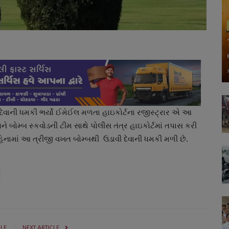
ી દેવાની ધમકી ભર્યો ઈમેઈલ મળતા હાઇકોર્ટના રજીસ્ટ્રાર એ આ
ે બોમ્બ સ્કવોડની ટીમ સાથે પોલીસ તંત્ર હાઇકોર્ટમાં તપાસ કરી
 મહિનામાં આ ત્રીજી વખત બોમ્બથી ઉડાવી દેવાની ધમકી મળી છે.
CLE
NEXT ARTICLE