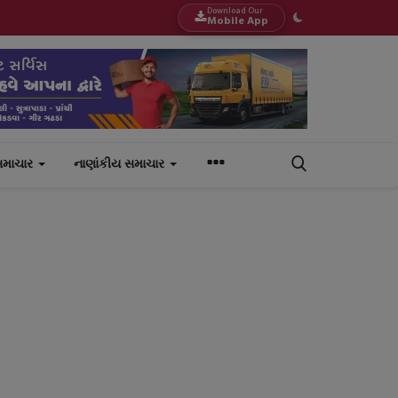
Download Our
Mobile App
સમાચાર
નાણાંકીય સમાચાર