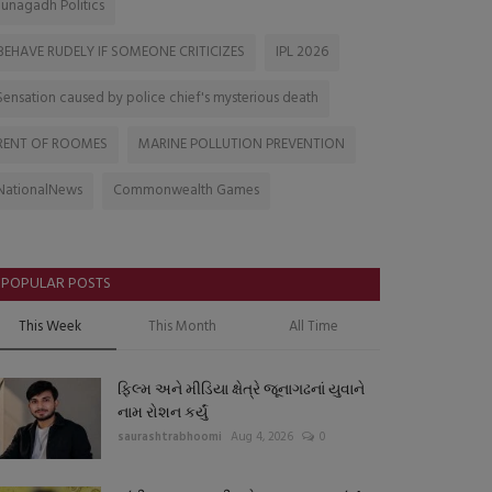
Junagadh Politics
BEHAVE RUDELY IF SOMEONE CRITICIZES
IPL 2026
Sensation caused by police chief's mysterious death
RENT OF ROOMES
MARINE POLLUTION PREVENTION
NationalNews
Commonwealth Games
POPULAR POSTS
This Week
This Month
All Time
ફિલ્મ અને મીડિયા ક્ષેત્રે જૂનાગઢનાં યુવાને
નામ રોશન કર્યું
saurashtrabhoomi
Aug 4, 2026
0