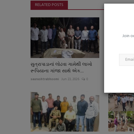
વાયુ પ્રદૂષણે દિલ્હીની દશા બગાડી,
RELATED POSTS
પાર, 50% કર્મચારીઓને...
saurashtrabhoomi
Nov 24, 2025
0
દિલ્હીમાં હાલમાં GRAP-3 પ્રતિબંધો લાગુ છે
Join o
સુત્રાપાડાનાં લોઢવા ગામેથી લાખો
દ્વારકા નજીક
રૂપિયાના ગાંજા સાથે એક...
પાસે કારમાં દા
saurashtrabhoomi
Jun 23, 2026
0
saurashtrabhoo