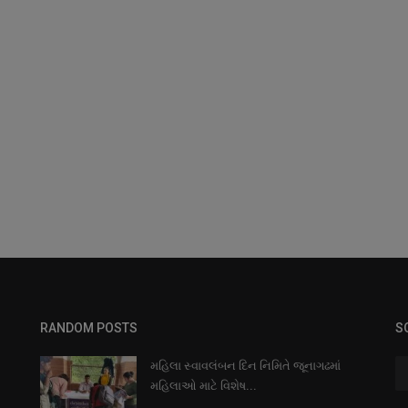
RANDOM POSTS
S
મહિલા સ્વાવલંબન દિન નિમિતે જૂનાગઢમાં
મહિલાઓ માટે વિશેષ...