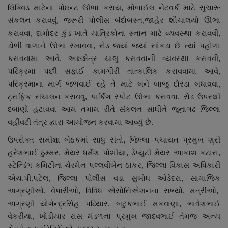
લિક્વિડ માટેના પોઇન્ટ ઊભા કરાય, મોબાઈલ નેટવર્ક માટે સુચારૂ
સંકલન કરાવવું, જરૂરી પોલીસ બંદોબસ્ત,જાહેર શૌચાલયો ઊભા
કરાવવા, દામોદર કુંડ ખાતે યાત્રિકોના સ્નાન માટે વ્યવસ્થા કરાવવી,
ડોળી વાળાને ઊભા રખાવવા, રોડ જ્યાં જ્યાં સાંકડા છે ત્યાં પહોળા
કરાવવામાં આવે, અન્નક્ષેત્ર ચાલુ કરાવવાની વ્યવસ્થા કરાવવી,
પરિક્રમા પછી સફાઈ કામગીરી તાત્કાલિક કરાવવામાં આવે,
પરિક્રમાના માર્ગ જળવાઈ રહે તે માટે બંને બાજુ દોરડા બંધાવવા,
ટ્રાફિક સંચાલન કરાવવું, પાર્કિંગ સ્પોટ ઊભા કરાવવા, રોડ ઉપરથી
દબાણો હટાવવા આમ તમામ રીતે સંકલન સાધીને જૂનાગઢ જિલ્લા
વહીવટી તંત્ર દ્વારા આયોજન કરવામાં આવ્યું છે.
ઉપરોક્ત સમીક્ષા બેઠકમાં સાધુ સંતો, જિલ્લા પંચાયત પ્રમુખ શ્રી
હરેશભાઈ ઠુમ્મર, મેયર ધર્મેશ પોશીયા, ડેપ્યુટી મેયર આકાશ કટારા,
સ્ટેન્ડિંગ કમિટીના ચેરમેન પલ્લવીબેન ઠાકર, જિલ્લા વિકાસ અધિકારી
એચ.પી.પટેલ, જિલ્લા પોલીસ વડા સુબોધ ઓડેદરા, સામાજિક
અગ્રણીઓ, વેપારીઓ, વિવિધ એસોસિએશનના સભ્યો, મંત્રીઓ,
અગ્રણી યોગેન્દ્રસિંહ પઢિયાર, બટુકભાઈ મકવાણા, ભાવેશભાઈ
વેકરીયા, ખોડીયાર રાસ મંડળના પ્રમુખ જાદવભાઈ તેમજ અન્ય