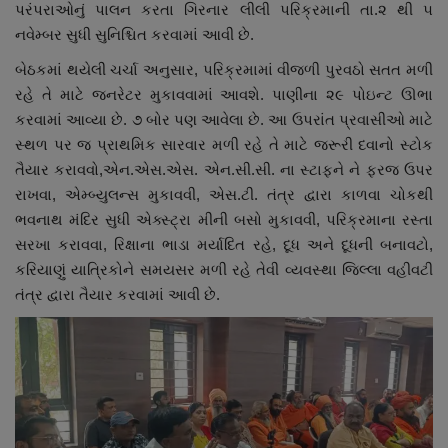
પરંપરાઓનું પાલન કરતા ગિરનાર લીલી પરિક્રમાની તા.૨ થી ૫
નવેમ્બર સુધી સુનિશ્ચિત કરવામાં આવી છે.
બેઠકમાં થયેલી ચર્ચા અનુસાર, પરિક્રમામાં વીજળી પુરવઠો સતત મળી
રહે તે માટે જનરેટર મુકાવવામાં આવશે. પાણીના ૨૯ પોઇન્ટ ઊભા
કરવામાં આવ્યા છે. ૭ બોર પણ આવેલા છે. આ ઉપરાંત પ્રવાસીઓ માટે
સ્થળ પર જ પ્રાથમિક સારવાર મળી રહે તે માટે જરૂરી દવાનો સ્ટોક
તૈયાર કરાવવો,એન.એસ.એસ. એન.સી.સી. ના સ્ટાફને ને ફરજ ઉપર
રાખવા, એમ્બ્યુલન્સ મુકાવવી, એસ.ટી. તંત્ર દ્વારા કાળવા ચોકથી
ભવનાથ મંદિર સુધી એક્સ્ટ્રા મીની બસો મુકાવવી, પરિક્રમાના રસ્તા
સરખા કરાવવા, રિક્ષાના ભાડા મર્યાદિત રહે, દૂધ અને દૂધની બનાવટો,
કરિયાણું યાત્રિકોને સમયસર મળી રહે તેવી વ્યવસ્થા જિલ્લા વહીવટી
તંત્ર દ્વારા તૈયાર કરવામાં આવી છે.