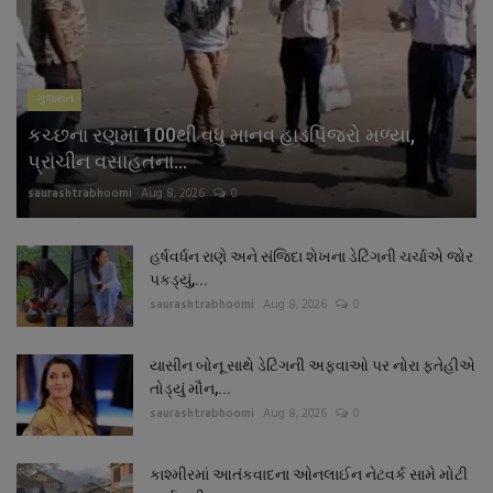
ગુજરાત
કચ્છના રણમાં 100થી વધુ માનવ હાડપિંજરો મળ્યા,
પ્રાચીન વસાહતના...
saurashtrabhoomi
Aug 8, 2026
0
હર્ષવર્ધન રાણે અને સંજિદા શેખના ડેટિંગની ચર્ચાએ જોર
પકડ્યું,...
saurashtrabhoomi
Aug 8, 2026
0
યાસીન બોનૂ સાથે ડેટિંગની અફવાઓ પર નોરા ફતેહીએ
તોડ્યું મૌન,...
saurashtrabhoomi
Aug 8, 2026
0
કાશ્મીરમાં આતંકવાદના ઓનલાઈન નેટવર્ક સામે મોટી