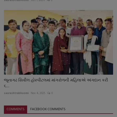
saurashtrabhoomi
Jun 1, 2026
0
જૂનાગઢ સિવીલ હોસ્પીટલમાં માંગરોળની મહિલાએ અંગદાન કરી
૬...
saurashtrabhoomi
Nov 4, 2025
0
COMMENTS
FACEBOOK COMMENTS