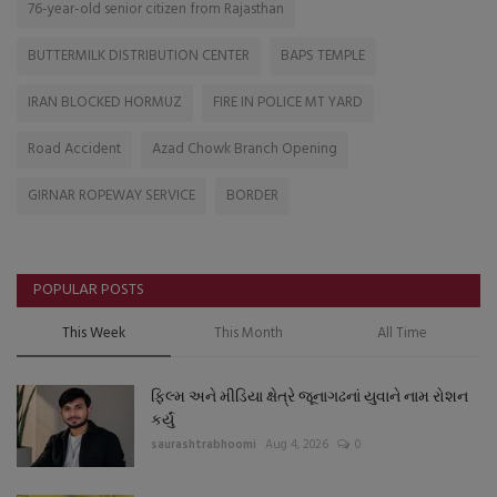
76-year-old senior citizen from Rajasthan
BUTTERMILK DISTRIBUTION CENTER
BAPS TEMPLE
IRAN BLOCKED HORMUZ
FIRE IN POLICE MT YARD
Road Accident
Azad Chowk Branch Opening
GIRNAR ROPEWAY SERVICE
BORDER
POPULAR POSTS
This Week
This Month
All Time
ફિલ્મ અને મીડિયા ક્ષેત્રે જૂનાગઢનાં યુવાને નામ રોશન
કર્યું
saurashtrabhoomi
Aug 4, 2026
0