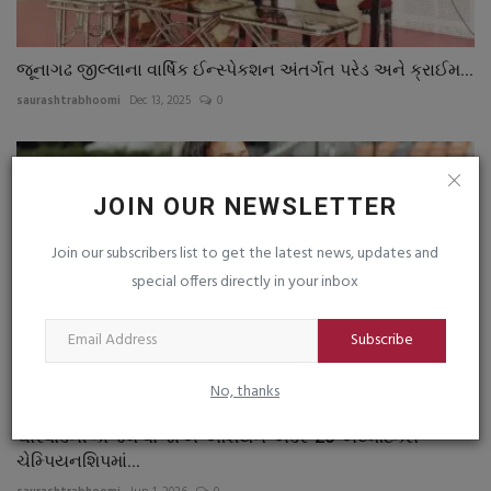
જૂનાગઢ જીલ્લાના વાર્ષિક ઈન્સ્પેકશન અંતર્ગત પરેડ અને ક્રાઈમ...
saurashtrabhoomi
Dec 13, 2025
0
JOIN OUR NEWSLETTER
Join our subscribers list to get the latest news, updates and
special offers directly in your inbox
Subscribe
No, thanks
ચોરવાડની કાજલ વાજાએ એશિયન અંડર-20 એથ્લેટિક્સ
ચેમ્પિયનશિપમાં...