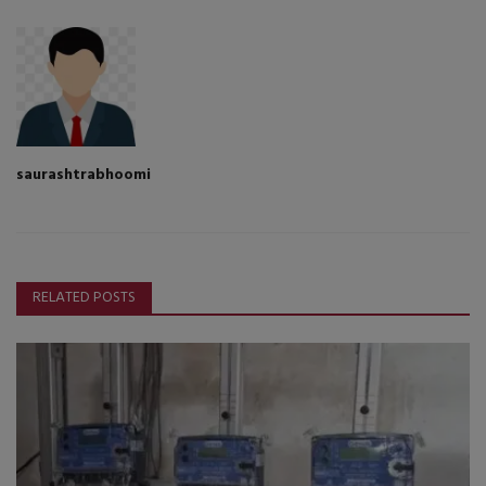
saurashtrabhoomi
RELATED POSTS