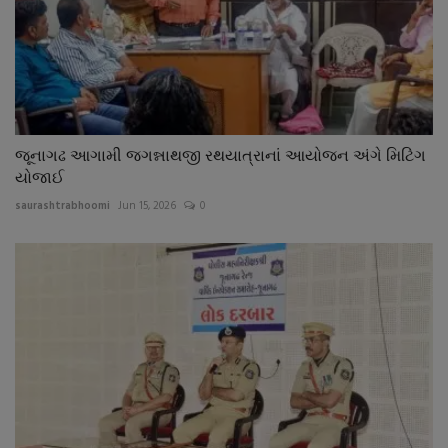
જૂનાગઢ આગામી જગન્નાથજી રથયાત્રાનાં આયોજન અંગે મિટિંગ
યોજાઈ
saurashtrabhoomi
Jun 15, 2026
0