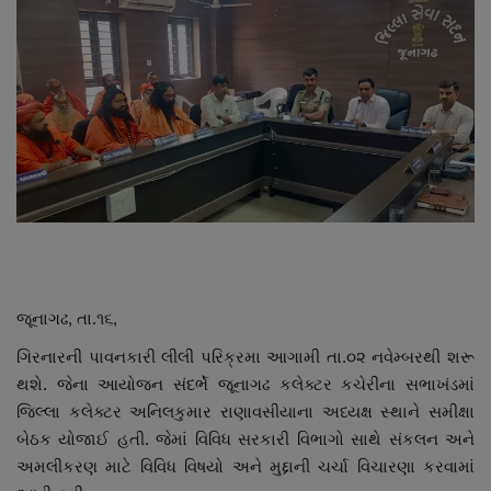
About Author
Contact
Dipotsav Special
આંતરરાષ્ટ્રીય
રાષ્ટ્રીય
ગુજરાત
જૂનાગઢ, તા.૧૬,
જુનાગઢ
ગિરનારની પાવનકારી લીલી પરિક્રમા આગામી તા.૦૨ નવેમ્બરથી શરૂ
થશે. જેના આયોજન સંદર્ભે જૂનાગઢ કલેક્ટર કચેરીના સભાખંડમાં
Support US
જિલ્લા કલેક્ટર અનિલકુમાર રાણાવસીયાના અધ્યક્ષ સ્થાને સમીક્ષા
બેઠક યોજાઈ હતી. જેમાં વિવિધ સરકારી વિભાગો સાથે સંકલન અને
બજારના સમાચાર
અમલીકરણ માટે વિવિધ વિષયો અને મુદ્દાની ચર્ચા વિચારણા કરવામાં