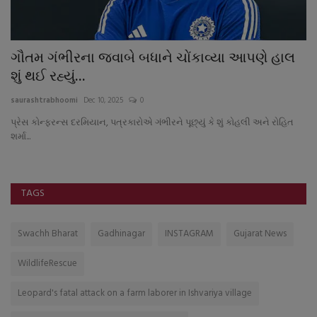
ગૌતમ ગંભીરના જવાબે બધાને ચોંકાવ્યા આપણે હાલ
પ
શું થઈ રહ્યું...
અ
saurashtrabhoomi
Dec 10, 2025
0
sa
પ્રેસ કોન્ફરન્સ દરમિયાન, પત્રકારોએ ગંભીરને પૂછ્યું કે શું કોહલી અને રોહિત
શર્મા...
TAGS
Swachh Bharat
Gadhinagar
INSTAGRAM
Gujarat News
WildlifeRescue
Leopard's fatal attack on a farm laborer in Ishvariya village