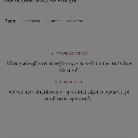
ક્ષેત્રોના પ્રતિનિધિઓ હાજર રહ્યા હતા.
Junagadh
Girnar Lili Parikrama
Tags:
PREVIOUS ARTICLE
કેડિલા ફાર્માસ્યુટિકલ્સે એલર્જીમાં રાહત આપતી Dlorfast-M ટેબ્લેટ્સ
લોન્ચ કરી
NEXT ARTICLE
ભૂપેન્દ્ર પટેલ મંત્રીમંડળ-ર.૦ : મુખ્યમંત્રી સહિત ર૬ પ્રધાનો : હર્ષ
સંઘવી નાયબ મુખ્યમંત્રી...