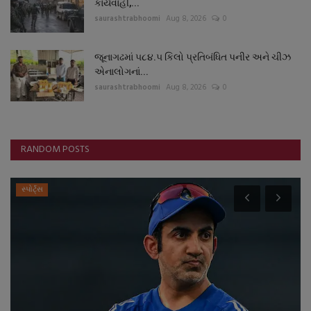
કાર્યવાહી,...
saurashtrabhoomi
Aug 8, 2026
0
જૂનાગઢમાં ૫૮૪.૫ કિલો પ્રતિબંધિત પનીર અને ચીઝ
એનાલોગનાં...
saurashtrabhoomi
Aug 8, 2026
0
RANDOM POSTS
સ્પોર્ટ્સ