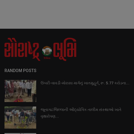
RANDOM POSTS
ઉંબરી-વાવડી-મોરાસા માર્ગનું ખાતમુહૂર્ત, રૂ. 5.77 કરોડના...
જૂનાગઢ જિલ્લાની ઔદ્યોગિક તાલીમ સંસ્થાઓ ખાતે
વૃક્ષારોપણ...