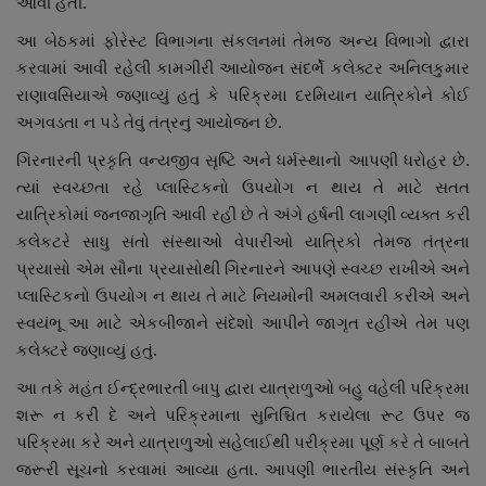
આવી હતી.
નાણાંકીય સમાચાર
આ બેઠકમાં ફોરેસ્ટ વિભાગના સંકલનમાં તેમજ અન્ય વિભાગો દ્વારા
કરવામાં આવી રહેલી કામગીરી આયોજન સંદર્ભે કલેક્ટર અનિલકુમાર
સ્થાનિક સમાચાર
રાણાવસિયાએ જણાવ્યું હતું કે પરિક્રમા દરમિયાન યાત્રિકોને કોઈ
અગવડતા ન પડે તેવું તંત્રનું આયોજન છે.
સ્પોર્ટ્સ
ગિરનારની પ્રકૃતિ વન્યજીવ સૃષ્ટિ અને ધર્મસ્થાનો આપણી ધરોહર છે.
ત્યાં સ્વચ્છતા રહે પ્લાસ્ટિકનો ઉપયોગ ન થાય તે માટે સતત
રાશિફળ
યાત્રિકોમાં જનજાગૃતિ આવી રહી છે તે અંગે હર્ષની લાગણી વ્યક્ત કરી
કલેકટરે સાધુ સંતો સંસ્થાઓ વેપારીઓ યાત્રિકો તેમજ તંત્રના
ગુનાખોરી
પ્રયાસો એમ સૌના પ્રયાસોથી ગિરનારને આપણે સ્વચ્છ રાખીએ અને
પ્લાસ્ટિકનો ઉપયોગ ન થાય તે માટે નિયમોની અમલવારી કરીએ અને
બોલિવૂડ
સ્વયંભૂ આ માટે એકબીજાને સંદેશો આપીને જાગૃત રહીએ તેમ પણ
કલેક્ટરે જણાવ્યું હતું.
સ્વાસ્થ્ય
આ તકે મહંત ઈન્દ્રભારતી બાપુ દ્વારા યાત્રાળુઓ બહુ વહેલી પરિક્રમા
શરૂ ન કરી દે અને પરિક્રમાના સુનિશ્ચિત કરાયેલા રૂટ ઉપર જ
પરિક્રમા કરે અને યાત્રાળુઓ સહેલાઈથી પરીક્રમા પૂર્ણ કરે તે બાબતે
જરૂરી સૂચનો કરવામાં આવ્યા હતા. આપણી ભારતીય સંસ્કૃતિ અને