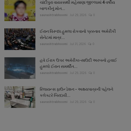
ચાંદીપુરા વાયરસથી મહેસાણા જીલ્લામાં 4 વર્ષીય
બાળકીનું મોત...
saurashtrabhoomi
Jul 29, 2026
0
ઈરાન વિરૂધ્ધ હુમલા રોકવાનો પ્રસ્તાવ અમેરીકી
સેનેટમાં માત્ર...
saurashtrabhoomi
Jul 31, 2026
0
હવે ઈરાક ઉપર અમેરીકા-સાઉદી અરબનો હવાઈ
હુમલો ઈરાન સમર્થીત...
saurashtrabhoomi
Jul 29, 2026
0
રિલાયન્સ ફાઉન્ડેશન - અક્ષયપાત્રની પહેલને
કલેક્ટરે બિરદાવી...
saurashtrabhoomi
Jul 29, 2026
0