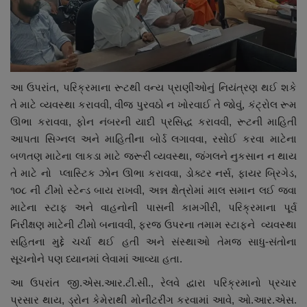
આ ઉપરાંત, પરિક્રમાના રૂટથી વન્ય પ્રાણીઓનું નિયંત્રણ થઈ શકે
તે માટે વ્યવસ્થા કરાવવી, વીજ પુરવઠો ન ખોરવાઈ તે જોવું, કંટ્રોલ રૂમ
ઊભા કરાવવા, ફોન નંબરની યાદી પ્રસિદ્ધ કરાવવી, રૂટની માહિતી
આપતા સિગ્નલ અને માહિતીના બોર્ડ લગાવવા, રસોઈ કરવા માટેના
બળતણ માટેના લાકડા માટે જરૂરી વ્યવસ્થા, જંગલને નુકસાન ન થાય
તે માટે નો પ્લાસ્ટિક ઝોન ઊભા કરાવવા, ડોક્ટર નર્સ, ફાયર બ્રિગેડ,
૧૦૮ ની ટીમો સ્ટેન્ડ બાય રાખવી, અન્ન ક્ષેત્રોમાં માલ સમાન લઈ જવા
માટેના સ્ટાફ અને વાહનોની પાસની કામગીરી, પરિક્રમાના પૂર્વ
નિરીક્ષણ માટેની ટીમો બનાવવી, ફરજ ઉપરના તમામ સ્ટાફને વ્યવસ્થા
સહિતના મુદ્દે ચર્ચા થઈ હતી અને સંસ્થાઓ તેમજ સાધુ-સંતોના
સૂચનોને પણ ધ્યાનમાં લેવામાં આવ્યા હતા.
આ ઉપરાંત જી.એસ.આર.ટી.સી., રેલવે દ્વારા પરિક્રમાનો પ્રચાર
પ્રસાર થાય, ડ્રોન કેમેરાથી મોનીટરીંગ કરવામાં આવે, ઓ.આર.એસ.